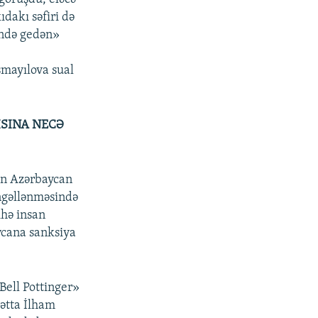
dakı səfiri də
öndə gedən»
mayılova sual
ISINA NECƏ
un Azərbaycan
ngəllənməsində
ihə insan
ycana sanksiya
Bell Pottinger»
hətta İlham