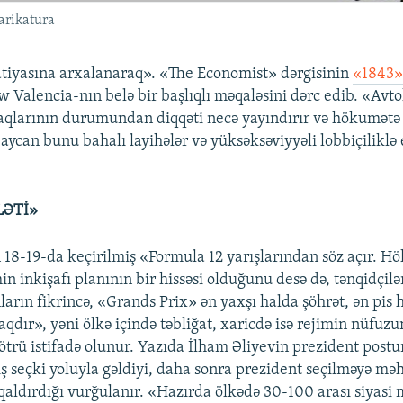
arikatura
tiyasına arxalanaraq». «The Economist» dərgisinin
«1843
w Valencia-nın belə bir başlıqlı məqaləsini dərc edib. «Avt
aqlarının durumundan diqqəti necə yayındırır və hökumətə
aycan bunu bahalı layihələr və yüksəksəviyyəli lobbiçiliklə 
LƏTİ»
 18-19-da keçirilmiş «Formula 12 yarışlarından söz açır. H
in inkişafı planının bir hissəsi olduğunu desə də, tənqidçilər
arın fikrincə, «Grands Prix» ən yaxşı halda şöhrət, ən pis h
dır», yəni ölkə içində təbliğat, xaricdə isə rejimin nüfuz
trü istifadə olunur. Yazıda İlham Əliyevin prezident post
ış seçki yoluyla gəldiyi, daha sonra prezident seçilməyə mə
aldırdığı vurğulanır. «Hazırda ölkədə 30-100 arası siyasi