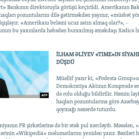
» Bankının direktoruyla görüşü keçirildi. Amerikanın Bakı
haqları pozuntularını dilə gətirməkdən yayınır, «müsbət y
alqışlayır. «Amerikanı beləmi ucuz satın almaq olar?», -
unun bu yaxınlarda həbsdən buraxılmış əməkdaşı Xədicə İs
İLHAM ƏLİYEV «TIME»IN SİYAH
DÜŞDÜ
Müəllif yazır ki, «Podesta Group»
Demokratiya Aktının Konqresdə ə
də rolu olduğu bildirilir. Həmin lay
haqları pozuntularına görə Azərba
qoymağı nəzərdə tuturdu.
iyanın PR şirkətlərinə də bir ətək pul xərcləyib. Məsələn, «
ilərinin «Wikipedia» məlumatlarını yenidən yazır. Bəziləri 