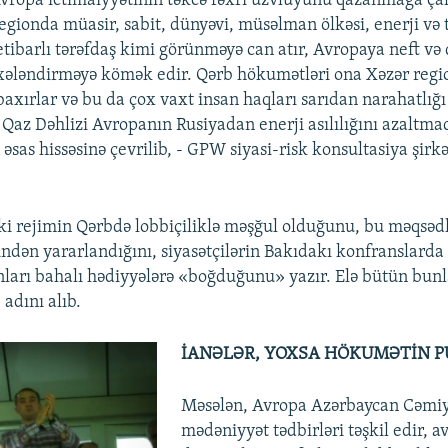
ropa ictimaiyyətinin təkcə fəxri üzvlüyunü qazanmağa çal
egionda müasir, sabit, dünyəvi, müsəlman ölkəsi, enerji və 
etibarlı tərəfdaş kimi görünməyə can atır, Avropaya neft və
axələndirməyə kömək edir. Qərb hökumətləri ona Xəzər reg
axırlar və bu da çox vaxt insan haqları sarıdan narahatlığı 
az Dəhlizi Avropanın Rusiyadan enerji asılılığını azaltma
 əsas hissəsinə çevrilib, - GPW siyasi-risk konsultasiya şirk
ki rejimin Qərbdə lobbiçiliklə məşğul olduğunu, bu məqsəd
indən yararlandığını, siyasətçilərin Bakıdakı konfranslarda 
onları bahalı hədiyyələrə «boğduğunu» yazır. Elə bütün bun
adını alıb.
İANƏLƏR, YOXSA HÖKUMƏTİN P
Məsələn, Avropa Azərbaycan Cəmiy
mədəniyyət tədbirləri təşkil edir, a