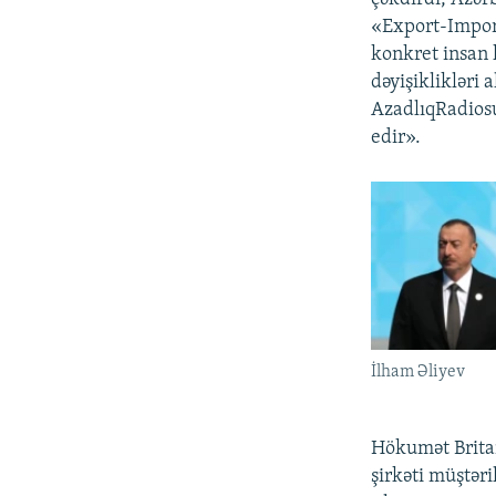
«Export-Import
konkret insan 
dəyişiklikləri 
AzadlıqRadios
edir».
İlham Əliyev
Hökumət Britan
şirkəti müştər