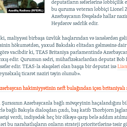
deputatların səfərlərinə lobbiçilik
bu quruma veteran lobbiçi Lionel Z
Azərbaycanın fövqəladə hallar nazir
Heydərov sədrlik edir.
 ki, maliyyəsi birbaşa üzvlük haqlarından və ianələrdən gə
əsinin hökumətdən, yaxud Bakıdakı elitadan gəlməsinə dair 
görə vacibdir ki, TEAS Britaniya parlamentində Azərbayca
 çıxış edir. Qurumun sədri, mühafizəkarlardan deputat Bo
səfər edir. TEAS-la əlaqələri olan başqa bir deputat isə
Lia
eynəlxalq ticarət naziri təyin olunub».
ərbaycan hakimiyyətinin neft bulağından içən britaniyalı 
 Şurasının Azərbaycanla bağlı mövqeyinin haçalandığını bil
ə bağlı Bakıyla dialoqdan çıxdı, baş katib Thorbjorn Jagla
ərişi verdi, indiyədək heç bir ölkəyə qarşı belə addım atı
əri bu narahatlıqların onların strateji prioritetlərinə təsir