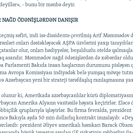
deyillər», - bunu bir mənbə deyir.
R NAĞD ÖDƏNİŞLƏRDƏN DANIŞIR
eçmiş səfiri, indi isə dissidentə çevrilmiş Arif Məmmədov d
rənləri onları dəstəkləyəcək AŞPA üzvlərini yaxşı tanıyıblar
atanlar olur, onları hədiyyələr, beşulduzlu oteldə qalmaqla
aq asandır. Məmmədov nağd ödənişlərdən də xəbərdar olduğ
pa Parlamenti Bakıda insan haqlarının durumunu pisləyən 
mma Avropa Komissiyası indiyədək belə yumşaq mövqe tutm
və Azərbaycan yeni bir strateji tərəfdaşlıq razılaşmasına yax
olunur ki, Amerikada azərbaycanlılar kürü diplomatiyasını 
aycan Amerika Alyansı vasitəsilə həyata keçirirlər. Eləcə 
biçilik qruplarıyla işləyirlər. Bu firma fevralda, prezident
cə Bakıyla ayda 50 min dollarlıq kontrakt imzalayıb: «Dey
ərclənib: prezident Əliyev amerikalı həmkarı Barack Obama
aycanda böyük investor sayılan GE şirkətinin rəhbərliyi ilə