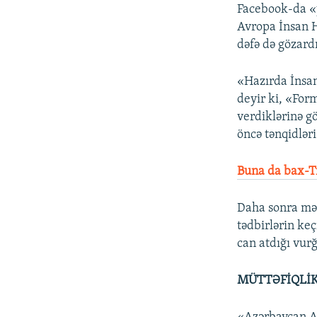
Facebook-da «y
Avropa İnsan H
dəfə də gözardı
«Hazırda İnsa
deyir ki, «Form
verdiklərinə g
öncə tənqidlər
Buna da bax-Tr
Daha sonra məq
tədbirlərin keç
can atdığı vurğ
MÜTTƏFİQLİK