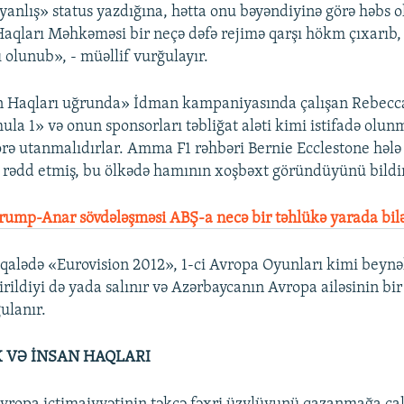
anlış» status yazdığına, hətta onu bəyəndiyinə görə həbs o
aqları Məhkəməsi bir neçə dəfə rejimə qarşı hökm çıxarıb
 olunub», - müəllif vurğulayır.
n Haqları uğrunda» İdman kampaniyasında çalışan Rebecc
ula 1» və onun sponsorları təbliğat aləti kimi istifadə olun
örə utanmalıdırlar. Amma F1 rəhbəri Bernie Ecclestone həl
i rədd etmiş, bu ölkədə hamının xoşbəxt göründüyünü bildi
ump-Anar sövdələşməsi ABŞ-a necə bir təhlükə yarada bil
alədə «Eurovision 2012», 1-ci Avropa Oyunları kimi beynə
irildiyi də yada salınır və Azərbaycanın Avropa ailəsinin b
ulanır.
 VƏ İNSAN HAQLARI