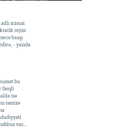
»
adlı xüsusi
okratik rejim
 necə basqı
edir», - yazıda
ökumət bu
 fərqli
alda isə
unu təmizə
una
hdudiyyəti
 məhbus var…