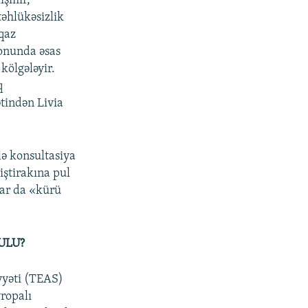
ışmır,
təhlükəsizlik
 qaz
ionunda əsas
kölgələyir.
q
ətindən Livia
lə konsultasiya
iştirakına pul
lar da «kürü
ULU?
yəti (TEAS)
vropalı