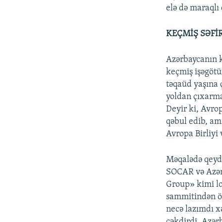
elə də maraqlı 
KEÇMİŞ SƏFİ
Azərbaycanın k
keçmiş işəgötü
təqaüd yaşına ç
yoldan çıxarm
Deyir ki, Avro
qəbul edib, a
Avropa Birliyi 
Məqalədə qeyd 
SOCAR və Azərb
Group» kimi lob
sammitindən ön
necə lazımdı x
çəkdirdi, Azərb