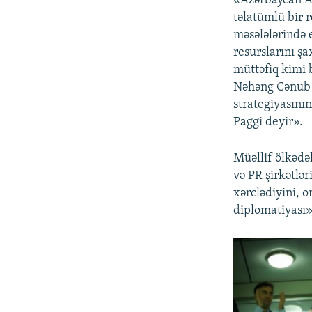
«Azərbaycan Av
təlatümlü bir r
məsələlərində 
resurslarını ş
müttəfiq kimi b
Nəhəng Cənub Q
strategiyasının
Paggi deyir».
Müəllif ölkədə
və PR şirkətlər
xərclədiyini, 
diplomatiyası» 