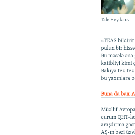
Tale Heydərov
«TEAS bildirir
pulun bir hiss
Bu məsələ ona 
katibliyi kimi
Bakıya tez-tez 
bu yaxınlara b
Buna da bax-Az
Müəllif Avropa
qurum QHT-lərl
araşdırma göst
AŞ-ın bəzi üzvl