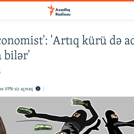
conomist': 'Artıq kürü də 
 bilər'
6
VPN-siz açmaq