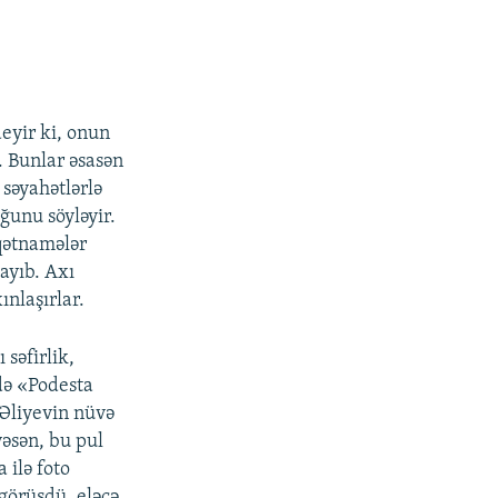
eyir ki, onun
. Bunlar əsasən
 səyahətlərlə
unu söyləyir.
qətnamələr
ayıb. Axı
ınlaşırlar.
səfirlik,
də «Podesta
 Əliyevin nüvə
əsən, bu pul
 ilə foto
 görüşdü, eləcə