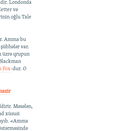
 edir. Londonda
etter və
inin oğlu Tale
lir. Amma bu
şübhələr var.
n üzrə qrupun
b Blackman
m Fox
-dur. O
nazir
dirir. Məsələn,
nd xüsusi
lmayıb. «Amma
 göstərməsində