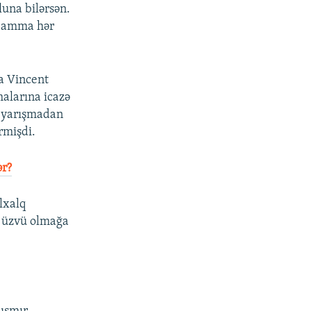
luna bilərsən.
, amma hər
a Vincent
malarına icazə
ə yarışmadan
rmişdi.
ər?
lxalq
ir üzvü olmağa