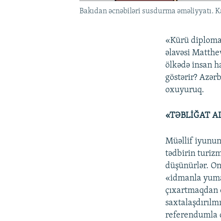
Bakıdan əcnəbiləri susdurma əməliyyatı. K
«Kürü diploma
əlavəsi Matthe
ölkədə insan h
göstərir? Azərb
oxuyuruq.
«TƏBLİĞAT A
Müəllif iyunun
tədbirin turizm
düşünürlər. Onl
«idmanla yumaq
çıxartmaqdan ö
saxtalaşdırılm
referendumla q