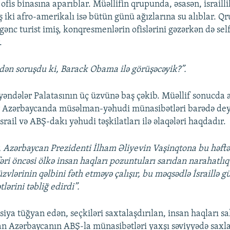
fis binasına aparıblar. Müəllifin qrupunda, əsasən, israilli
 iki afro-amerikalı isə bütün günü ağızlarına su alıblar. Qr
gənc turist imiş, konqresmenlərin ofislərini gəzərkən də sel
.
dən soruşdu ki, Barack Obama ilə görüşəcəyik?”.
ndələr Palatasının üç üzvünə baş çəkib. Müəllif sonucda a
ir Azərbaycanda müsəlman-yəhudi münasibətləri barədə dey
rail və ABŞ-dakı yəhudi təşkilatları ilə əlaqələri haqdadır.
 Azərbaycan Prezidenti İlham Əliyevin Vaşinqtona bu həftə
fəri öncəsi ölkə insan haqları pozuntuları sarıdan narahatlıq
zvlərinin qəlbini fəth etməyə çalışır, bu məqsədlə İsraillə g
lərini təbliğ edirdi”.
iya tüğyan edən, seçkiləri saxtalaşdırılan, insan haqları sa
olan Azərbaycanın ABŞ-la münasibətləri yaxşı səviyyədə sax