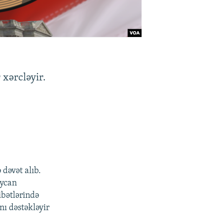
xərcləyir.
dəvət alıb.
aycan
ibətlərində
nı dəstəkləyir