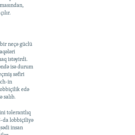
ılmasından,
ılır.
bir neçə güclü
laqələri
q istəyirdi.
şəndə isə durum
çmiş səfiri
ich-in
obbiçilik edə
ə salıb.
i tolerantlıq
-da lobbiçiliyə
qsədi insan