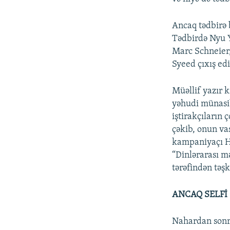
Ancaq tədbirə 
Tədbirdə Nyu 
Marc Schneier,
Syeed çıxış edi
Müəllif yazır 
yəhudi münasibə
iştirakçıların 
çəkib, onun va
kampaniyaçı Ha
“Dinlərarası m
tərəfindən təş
ANCAQ SELFİ
Nahardan sonra