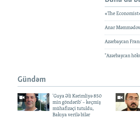
«The Economist»
Anar Məmmədov 
Azərbaycan Frans
"Azərbaycan hök
Gündəm
'Guya Əli Kərimliyə 850
min göndərib' – keçmiş
mühafizəçi tutuldu,
Bakıya verilə bilər