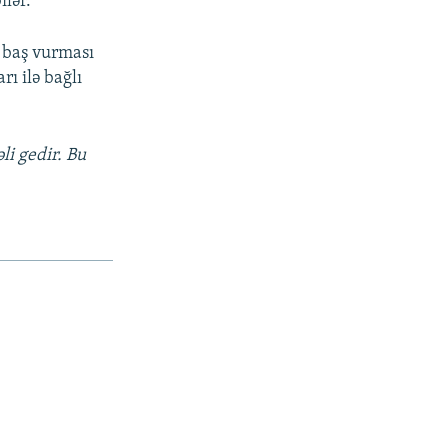
ilər.
ə baş vurması
ı ilə bağlı
li gedir. Bu