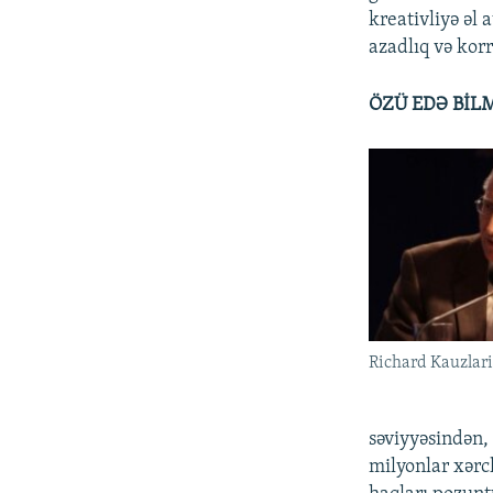
kreativliyə əl 
azadlıq və korr
ÖZÜ EDƏ BİLM
Richard Kauzlar
səviyyəsindən,
milyonlar xərcl