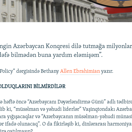
ngin Azərbaycan Konqresi dilə tutmağa milyonlar 
dəfə bilmədən buna yardım eləmişəm”.
Policy” dərgisində Bethany
Allen Ebrahimian
yazır.
OLDUQLARINI BİLMİRDİLƏR
çə həftə öncə “Azərbaycanı Dəyərləndirmə Günü” adlı tədbirə 
ilib ki, “müsəlman və yəhudi liderlər” Vaşinqtondakı Azərb
hara yığışacaqlar və “Azərbaycanın müsəlman-yəhudi münas
ər ifadə olunacaq”. O da fikirləşib ki, dinlərarası harmoniya
irə qatılmasın?