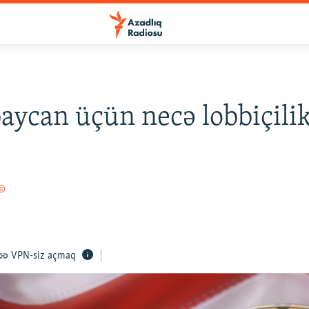
aycan üçün necə lobbiçili
”
 ©
VPN-siz açmaq