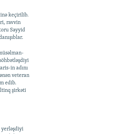
nə keçirilib.
i, ravvin
toru Sayyid
danışıblar.
n müsəlman-
 söhbətləşdiyi
aris-in adını
lənən veteran
ım edib.
tinq şirkəti
 yerləşdiyi