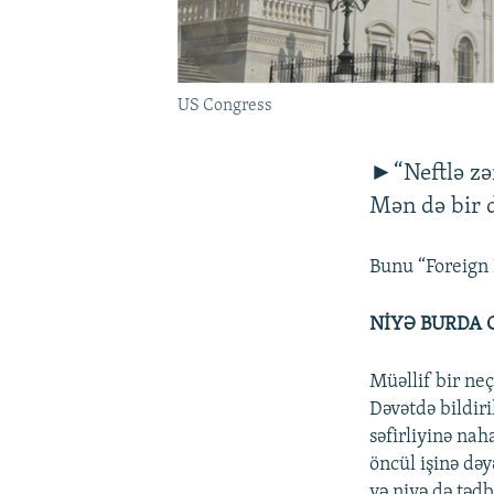
US Congress
►“Neftlə zə
Mən də bir 
Bunu “Foreign 
NİYƏ BURDA 
Müəllif bir ne
Dəvətdə bildir
səfirliyinə na
öncül işinə dəy
və niyə də tədb