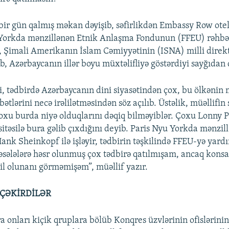
bir gün qalmış məkan dəyişib, səfirlikdən Embassy Row oteli
Yorkda mənzillənən Etnik Anlaşma Fondunun (FFEU) rəhbər
 Şimali Amerikanın İslam Cəmiyyətinin (ISNA) milli direk
b, Azərbaycanın illər boyu müxtəlifliyə göstərdiyi sayğıdan 
ki, tədbirdə Azərbaycanın dini siyasətindən çox, bu ölkəni
tlərini necə irəlilətməsindən söz açılıb. Üstəlik, müəllifin
çoxu burda niyə olduqlarını dəqiq bilməyiblər. Çoxu Lonny P
sitəsilə bura gəlib çıxdığını deyib. Paris Nyu Yorkda mənzil
nk Sheinkopf ilə işləyir, tədbirin təşkilində FFEU-yə yard
əsələlərə həsr olunmuş çox tədbirə qatılmışam, ancaq konsal
kil olunanı görməmişəm”, müəllif yazır.
 ÇƏKİRDİLƏR
 onları kiçik qruplara bölüb Konqres üzvlərinin ofislərinin