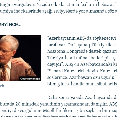
atdığını vurğulayır. Yazıda ölkədə ictimai fəalların həbsə at
upsiya indekslərində aşağı səviyyələrdə yer almasında söz aç
ƏYİNCƏ...
“Azərbaycanın ABŞ-da söykənəcəyi 
tərəfi var. On il qabaq Türkiyə ilə ə
hesabına Konqresdə dəstək qazanma
Türkiyə-İsrail münasibətləri pislə
dəyişdi”. ABŞ-ın Azərbaycandakı ke
Richard Kauzlarich deyib. Kauzlar
sözlərincə, Azərbaycan özü uğurlu l
bilməyincə, İsraillə münasibətləri iş
ich
Daha sonra yazıda Azərbaycanda din
 burada 20 minədək yəhudinin yaşamasından danışılır. ABŞ
əndiyi də vurğulanır. Müəllifin fikrincə, bu səylərin bir mə