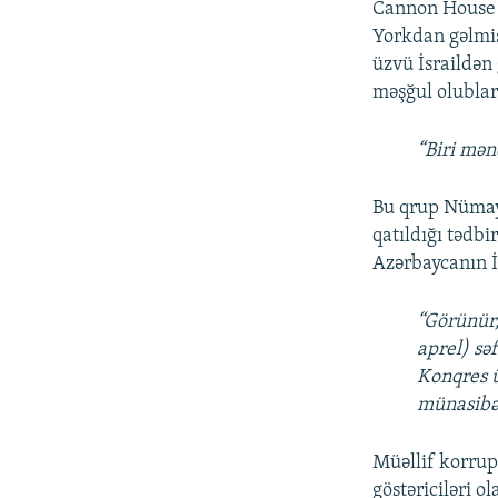
Cannon House o
Yorkdan gəlmiş
üzvü İsraildən 
məşğul olublar
“Biri mən
Bu qrup Nümayə
qatıldığı tədb
Azərbaycanın İs
“Görünür,
aprel) sə
Konqres ü
münasibət
Müəllif korrups
göstəriciləri 