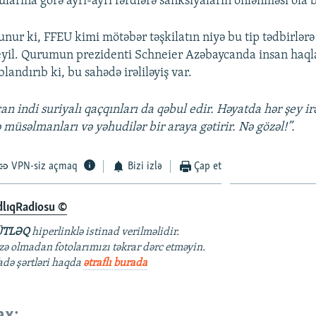
larına görə ayrı-ayrı fərdlərə sanksiyaların önlənməsi ola b
unur ki, FFEU kimi mötəbər təşkilatın niyə bu tip tədbirlər
eyil. Qurumun prezidenti Schneier Azəbaycanda insan haqlar
blandırıb ki, bu sahədə irəliləyiş var.
an indi suriyalı qaçqınları da qəbul edir. Həyatda hər şey irə
ə müsəlmanları və yəhudilər bir araya gətirir. Nə gözəl!”.
VPN-siz açmaq
Bizi izlə
Çap et
dlıqRadiosu ©
TLƏQ
hiperlinklə istinad verilməlidir.
azə olmadan fotolarımızı təkrar dərc etməyin.
fadə şərtləri haqda
ətraflı burada
ax: