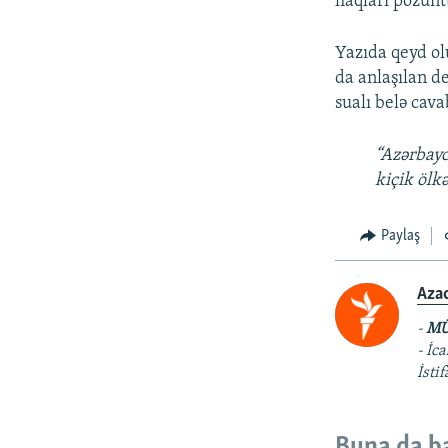
haqları pozuntu
Yazıda qeyd ol
da anlaşılan d
sualı belə cava
“Azərbayc
kiçik ölk
Paylaş
Aza
-
MÜ
- İc
İsti
Buna da b