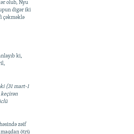
lər olub, Nyu
upun digər iki
fi çəkməklə
nlayıb ki,
il,
ki (31 mart-1
 keçirən
üclü
həsində zəif
lamaqdan ötrü