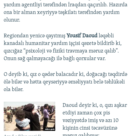
yardım agentliyi tərəfindən İraqdan qaçırılıb. Hazırda
ona bir alman xeyriyyə təşkilatı tərəfindən yardım
olunur.
Regiondan yenicə qayıtmış
Yousif Daoud
ləqəbli
kanadalı humanitar yardım işçisi qəzetə bildirib ki,
qızcığaz “psixoloji və fiziki travmaya məruz qalıb”.
Onun sağ qalmayacağı ilə bağlı qorxular var.
O deyib ki, qız o qədər balacadır ki, doğacağı təqdirdə
ölə bilər və hətta qeysəriyyə əməliyyatı belə təhlükəli
ola bilər.
Daoud deyir ki, o, qızı aşkar
etdiyi zaman çox pis
vəziyyətdə imiş və azı 10
kişinin cinsi təcavüzünə
məruz qalıbmış: