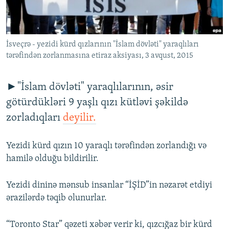
İNFOQRAFIKA
AZƏRBAYCAN ƏDƏBIYYATI KITABXANASI
MISSIYAMIZ
BIZI IZLƏ
KARIKATURA
İSLAM VƏ DEMOKRATIYA
PEŞƏ ETIKASI VƏ JURNALISTIKA STANDARTLARIMIZ
İsveçrə - yezidi kürd qızlarının "İslam dövləti" yaraqlıları
İZ - MƏDƏNIYYƏT PROQRAMI
MATERIALLARIMIZDAN ISTIFADƏ
tərəfindən zorlanmasına etiraz aksiyası, 3 avqust, 2015
AZADLIQRADIOSU MOBIL TELEFONUNUZDA
RFE/RL-in bütün saytları
BIZIMLƏ ƏLAQƏ
►"İslam dövləti" yaraqlılarının, əsir
götürdükləri 9 yaşlı qızı kütləvi şəkildə
XƏBƏR BÜLLETENLƏRIMIZ
zorladıqları
deyilir.
Yezidi kürd qızın 10 yaraqlı tərəfindən zorlandığı və
hamilə olduğu bildirilir.
Yezidi dininə mənsub insanlar “İŞİD”in nəzarət etdiyi
ərazilərdə təqib olunurlar.
“Toronto Star” qəzeti xəbər verir ki, qızcığaz bir kürd