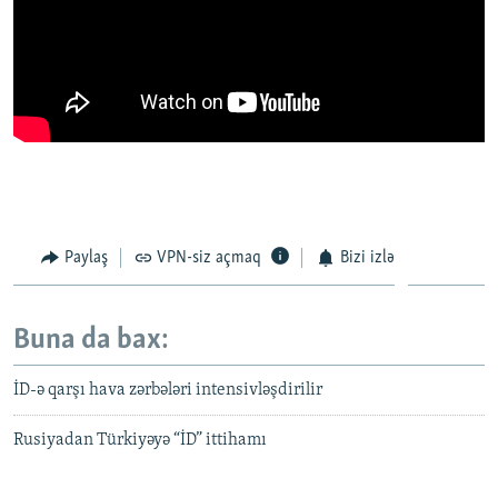
Paylaş
VPN-siz açmaq
Bizi izlə
Buna da bax:
İD-ə qarşı hava zərbələri intensivləşdirilir
Rusiyadan Türkiyəyə “İD” ittihamı