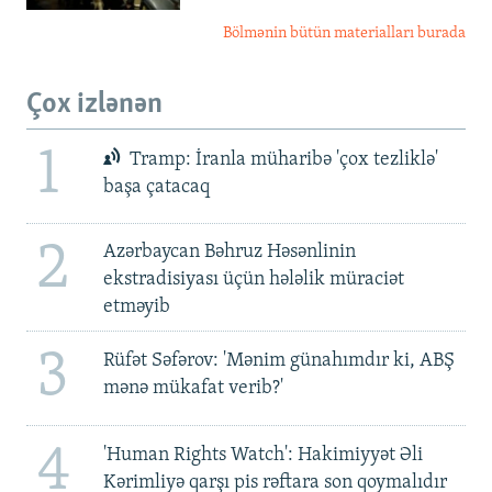
Bölmənin bütün materialları burada
Çox izlənən
1
Tramp: İranla müharibə 'çox tezliklə'
başa çatacaq
2
Azərbaycan Bəhruz Həsənlinin
ekstradisiyası üçün hələlik müraciət
etməyib
3
Rüfət Səfərov: 'Mənim günahımdır ki, ABŞ
mənə mükafat verib?'
4
'Human Rights Watch': Hakimiyyət Əli
Kərimliyə qarşı pis rəftara son qoymalıdır