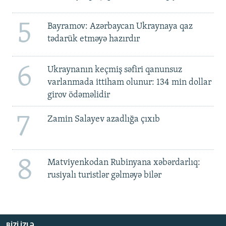
5
Bayramov: Azərbaycan Ukraynaya qaz
tədarük etməyə hazırdır
6
Ukraynanın keçmiş səfiri qanunsuz
varlanmada ittiham olunur: 134 min dollar
girov ödəməlidir
7
Zamin Salayev azadlığa çıxıb
8
Matviyenkodan Rubinyana xəbərdarlıq:
rusiyalı turistlər gəlməyə bilər
BIZI IZLƏ