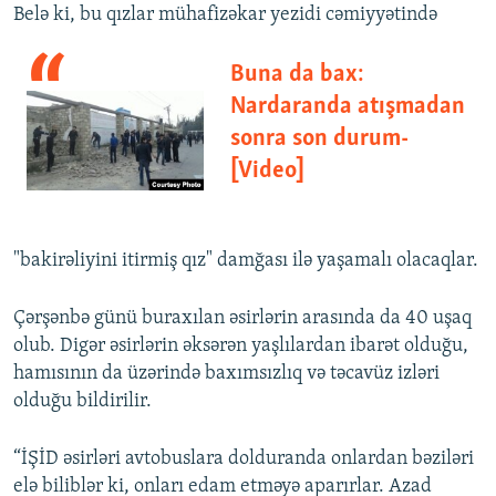
Belə ki, bu qızlar mühafizəkar yezidi cəmiyyətində
Buna da bax:
Nardaranda atışmadan
sonra son durum-
[Video]
"bakirəliyini itirmiş qız" damğası ilə yaşamalı olacaqlar.
Çərşənbə günü buraxılan əsirlərin arasında da 40 uşaq
olub. Digər əsirlərin əksərən yaşlılardan ibarət olduğu,
hamısının da üzərində baxımsızlıq və təcavüz izləri
olduğu bildirilir.
“İŞİD əsirləri avtobuslara dolduranda onlardan bəziləri
elə biliblər ki, onları edam etməyə aparırlar. Azad