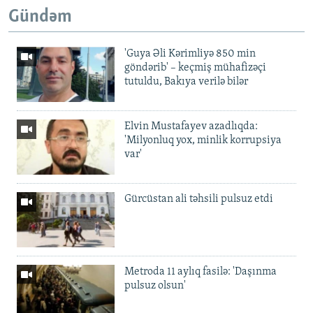
Gündəm
'Guya Əli Kərimliyə 850 min
göndərib' – keçmiş mühafizəçi
tutuldu, Bakıya verilə bilər
Elvin Mustafayev azadlıqda:
'Milyonluq yox, minlik korrupsiya
var'
Gürcüstan ali təhsili pulsuz etdi
Metroda 11 aylıq fasilə: 'Daşınma
pulsuz olsun'