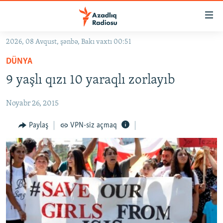
Keçid
linkləri
Əsas
2026, 08 Avqust, şənbə, Bakı vaxtı 00:51
məzmuna
GÜNDƏM
DÜNYA
qayıt
#İZAHLA
Əsas
9 yaşlı qızı 10 yaraqlı zorlayıb
KORRUPSIOMETR
naviqasiyaya
qayıt
Noyabr 26, 2015
#ƏSLINDƏ
Axtarışa
FƏRQƏ BAX
Paylaş
VPN-siz açmaq
keç
QANUNI DOĞRU
ARAŞDIRMA
MULTIMEDIA
RADIO ARXIV
VIDEO
HAQQIMIZDA
FOTOQALEREYA
OXU ZALI