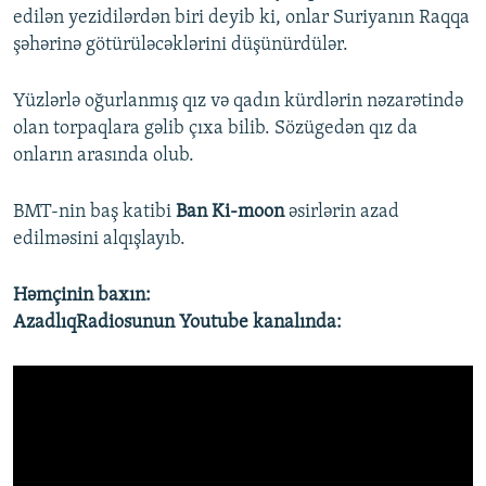
edilən yezidilərdən biri deyib ki, onlar Suriyanın Raqqa
şəhərinə götürüləcəklərini düşünürdülər.
Yüzlərlə oğurlanmış qız və qadın kürdlərin nəzarətində
olan torpaqlara gəlib çıxa bilib. Sözügedən qız da
onların arasında olub.
BMT-nin baş katibi
Ban Ki-moon
əsirlərin azad
edilməsini alqışlayıb.
Həmçinin baxın:
AzadlıqRadiosunun Youtube kanalında: