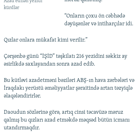
Azad edilən yezidi
kürdlər
“Onların çoxu ön cəbhədə
dəyüşənlər və intiharçılar idi.
Qızlar onlara mükafat kimi verilir.”
Çərşənbə günü “İŞİD” təşkilatı 216 yezidini səkkiz ay
əsirlikdə saxlayandan sonra azad edib.
Bu kütləvi azadetməni bəziləri ABŞ-ın hava zərbələri və
İraqdakı yerüstü əməliyyatlar şəraitində artan təzyiqlə
əlaqələndirirlər.
Daoudun sözlərinə görə, artıq cinsi təcavüzə məruz
qalmış bu qızları azad etməkdə məqsəd bütün icmanı
utandırmaqdır.