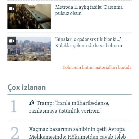
Metroda 11 aylıq fasilə: 'Daşınma
pulsuz olsun'
'Binaları o qədər sıx tikiblər ki...' —
Küləklər şəhərində hava böhranı
Bölmənin bütün materialları burada
Çox izlənən
1
Tramp: 'İranla müharibədənsə,
razılaşmaya üstünlük verirəm'
2
Xaçmaz bazarının sahibinin qətli Avropa
Məhkəməsində: Hökumətdən cavab tələb