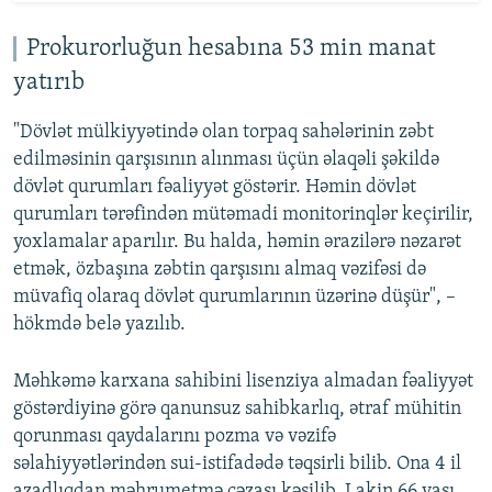
Prokurorluğun hesabına 53 min manat
yatırıb
"Dövlət mülkiyyətində olan torpaq sahələrinin zəbt
edilməsinin qarşısının alınması üçün əlaqəli şəkildə
dövlət qurumları fəaliyyət göstərir. Həmin dövlət
qurumları tərəfindən mütəmadi monitorinqlər keçirilir,
yoxlamalar aparılır. Bu halda, həmin ərazilərə nəzarət
etmək, özbaşına zəbtin qarşısını almaq vəzifəsi də
müvafiq olaraq dövlət qurumlarının üzərinə düşür", –
hökmdə belə yazılıb.
Məhkəmə karxana sahibini lisenziya almadan fəaliyyət
göstərdiyinə görə qanunsuz sahibkarlıq, ətraf mühitin
qorunması qaydalarını pozma və vəzifə
səlahiyyətlərindən sui-istifadədə təqsirli bilib. Ona 4 il
azadlıqdan məhrumetmə cəzası kəsilib. Lakin 66 yaşı