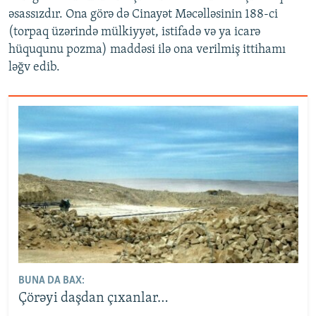
əsassızdır. Ona görə də Cinayət Məcəlləsinin 188-ci
(torpaq üzərində mülkiyyət, istifadə və ya icarə
hüququnu pozma) maddəsi ilə ona verilmiş ittihamı
ləğv edib.
BUNA DA BAX:
Çörəyi daşdan çıxanlar…