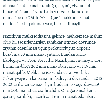
olması, ilk dəfə məhkumluğu, dəymiş ziyanın bir
hissəsini ödəməsi və s. halları nəzərə alaraq ona
münasibətdə CM-in 70-ci (şərti məhkum etmə)
maddəsi tətbiq olunub və o, həbs edilməyib.
Nazirliyin mülki iddiasına gəlincə, məhkəmədə məlum
olub ki, təqsirləndirilən sahibkar istintaq dövründə
ziyanın ödənilməsi üçün prokurorluğun depozit
hesabına 53 min manat yatırıb. Bundan sonra
Ekologiya və Təbii Sərvətlər Nazirliyinin nümayəndəsi
həmin məbləği 202 min manatdan çıxıb və 149 min
manat qalıb. Məhkəmə isə sonda qərar verib ki,
Zəkəriyyəyevin karxananın fəaliyyəti dövründə – 2018-
2022-ci il ərzində nazirliyin büdcəsinə köçürdüyü 29
min 500 manat da çıxılmalıdır. Ona görə məhkəmə
qərar çıxarıb ki, nazirliyə 119 min manat ödənilsin.