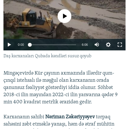
İNFOQRAFIKA
AZƏRBAYCAN ƏDƏBIYYATI KITABXANASI
MISSIYAMIZ
BIZI IZLƏ
KARIKATURA
İSLAM VƏ DEMOKRATIYA
PEŞƏ ETIKASI VƏ JURNALISTIKA STANDARTLARIMIZ
No media source currently available
İZ - MƏDƏNIYYƏT PROQRAMI
MATERIALLARIMIZDAN ISTIFADƏ
AZADLIQRADIOSU MOBIL TELEFONUNUZDA
RFE/RL-in bütün saytları
Auto
0:00
6:06
BIZIMLƏ ƏLAQƏ
240p
Daş karxanaları Qubada kəndləri susuz qoyub
XƏBƏR BÜLLETENLƏRIMIZ
360p
Mingəçevirdə Kür çayının axmazında illərdir qum-
480p
Auto
240p
360p
480p
çınqıl istehsalı ilə məşğul olan karxananın orada
720p
qanunsuz fəaliyyət göstərdiyi iddia olunur. Söhbət
720p
1080p
1080p
2018-ci ilin mayından 2022-ci ilin yanvarına qədər 9
min 400 kvadrat metrlik ərazidən gedir.
Karxananın sahibi
Nəriman Zəkəriyyəyev
torpaq
sahəsini zəbt etməklə yanaşı, həm də ətraf mühitin