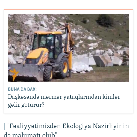
BUNA DA BAX:
Daşkəsəndə mərmər yataqlarından kimlər
gəlir götürür?
"Fəaliyyətimizdən Ekologiya Nazirliyinin
də məlumatı olub"