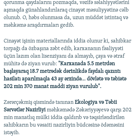
qorunma qaydalarını pozmaqda, vəzifə səlahiyyətlərini
aşmaqda günahlandırılaraq cinayət məsuliyyətinə cəlb
olunub. O, həbs olunmasa da, uzun müddət istintaq və
məhkəmə araşdırmaları gedib.
Cinayət işinin materiallarında iddia olunur ki, sahibkar
torpağı da özbaşına zəbt edib, karxananın fəaliyyəti
üçün lazım olan lisenziyanı da almayıb, çaya və ətraf
mühitə də ziyan vurub:
"Karxanada 5.5 metrdən
başlayaraq 18.7 metrədək dərinlikdə faydalı qazıntı
hasilatı aparılmaqla 43 ay ərzində... dövlətə və təbiətə
202 min 370 manat maddi ziyan vurulub".
Zərərçəkmiş qismində tanınan
Ekologiya və Təbii
Sərvətlər Nazirliyi
məhkəmədə Zəkəriyyəyevə qarşı 202
min manatlıq mülki iddia qaldırıb və təqsirləndirilən
sahibkarın bu vəsaiti nazirliyin büdcəsinə ödəməsini
istəyib.