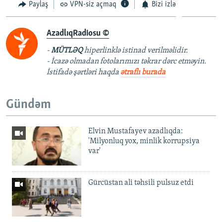
Paylaş
VPN-siz açmaq
Bizi izlə
AzadlıqRadiosu ©
-
MÜTLƏQ
hiperlinklə istinad verilməlidir.
- İcazə olmadan fotolarımızı təkrar dərc etməyin.
İstifadə şərtləri haqda
ətraflı burada
Gündəm
Elvin Mustafayev azadlıqda:
'Milyonluq yox, minlik korrupsiya
var'
Gürcüstan ali təhsili pulsuz etdi