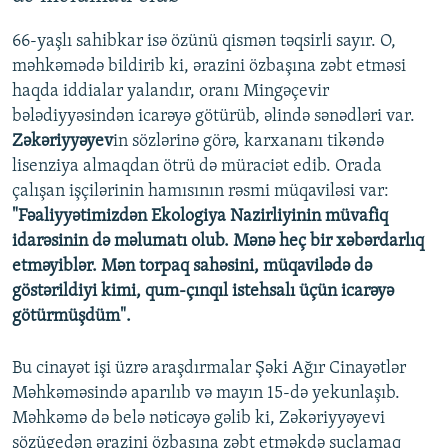
66-yaşlı sahibkar isə özünü qismən təqsirli sayır. O,
məhkəmədə bildirib ki, ərazini özbaşına zəbt etməsi
haqda iddialar yalandır, oranı Mingəçevir
bələdiyyəsindən icarəyə götürüb, əlində sənədləri var.
Zəkəriyyəyev
in sözlərinə görə, karxananı tikəndə
lisenziya almaqdan ötrü də müraciət edib. Orada
çalışan işçilərinin hamısının rəsmi müqaviləsi var:
"Fəaliyyətimizdən Ekologiya Nazirliyinin müvafiq
idarəsinin də məlumatı olub. Mənə heç bir xəbərdarlıq
etməyiblər. Mən torpaq sahəsini, müqavilədə də
göstərildiyi kimi, qum-çınqıl istehsalı üçün icarəyə
götürmüşdüm".
Bu cinayət işi üzrə araşdırmalar Şəki Ağır Cinayətlər
Məhkəməsində aparılıb və mayın 15-də yekunlaşıb.
Məhkəmə də belə nəticəyə gəlib ki, Zəkəriyyəyevi
sözügedən ərazini özbaşına zəbt etməkdə suçlamaq