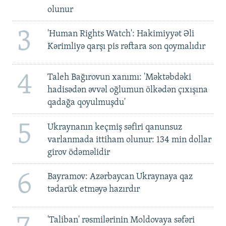
olunur
3
'Human Rights Watch': Hakimiyyət Əli
Kərimliyə qarşı pis rəftara son qoymalıdır
4
Taleh Bağırovun xanımı: 'Məktəbdəki
hadisədən əvvəl oğlumun ölkədən çıxışına
qadağa qoyulmuşdu'
5
Ukraynanın keçmiş səfiri qanunsuz
varlanmada ittiham olunur: 134 min dollar
girov ödəməlidir
6
Bayramov: Azərbaycan Ukraynaya qaz
tədarük etməyə hazırdır
'Taliban' rəsmilərinin Moldovaya səfəri