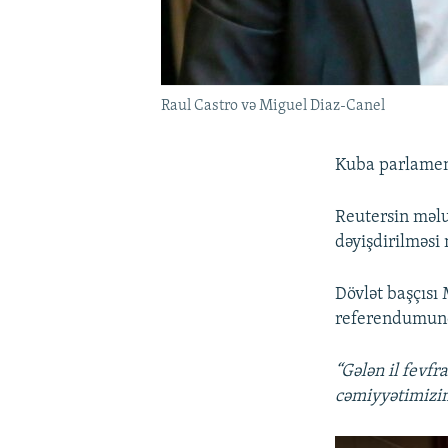
Raul Castro və Miguel Diaz-Canel
Kuba parlament
Reutersin məlu
dəyişdirilməsi 
Dövlət başçısı
referendumun
“Gələn il fevf
cəmiyyətimizi