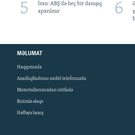
5
6
İran: ABŞ ilə heç bir danışıq
Ə
aparılmır
ş
b
MƏLUMAT
Haqqımızda
AzadlıqRadiosu mobil telefonuzda
Materiallarımızdan istifadə
BIZI IZLƏ
Bizimlə əlaqə
Həftəyə baxış
RFE/RL-in bütün saytları