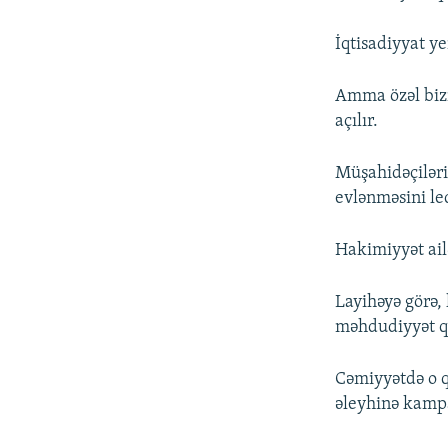
İqtisadiyyat ye
Amma özəl bizn
açılır.
Müşahidəçiləri
evlənməsini leq
Hakimiyyət ail
Layihəyə görə,
məhdudiyyət q
Cəmiyyətdə o q
əleyhinə kamp