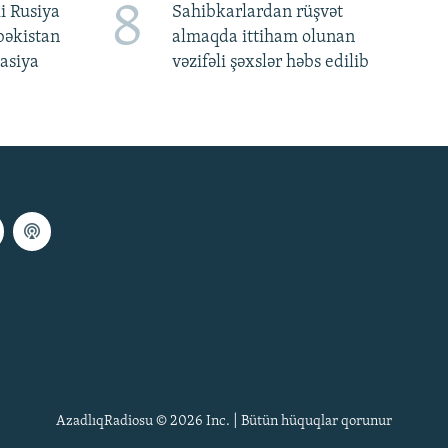
8
i Rusiya
Sahibkarlardan rüşvət
bəkistan
almaqda ittiham olunan
asiya
vəzifəli şəxslər həbs edilib
AzadlıqRadiosu © 2026 Inc. | Bütün hüquqlar qorunur