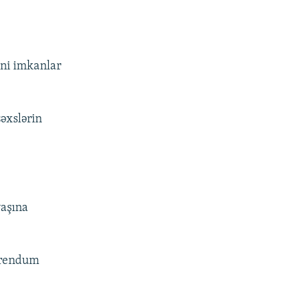
eni imkanlar
px
en
şəxslərin
yaşına
efrendum