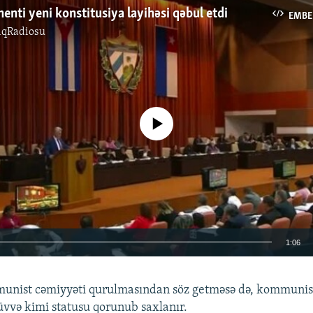
enti yeni konstitusiya layihəsi qəbul etdi
EMBE
ıqRadiosu
No media source currently available
1:06
EMBED
unist cəmiyyəti qurulmasından söz getməsə də, kommunist
üvvə kimi statusu qorunub saxlanır.