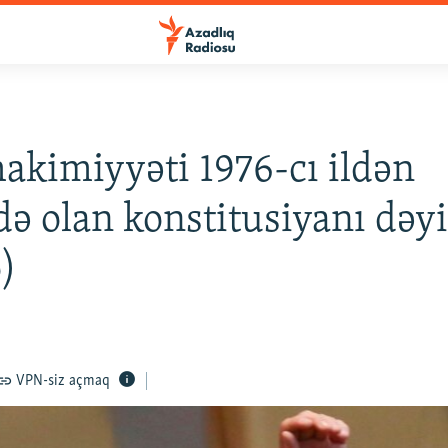
akimiyyəti 1976-cı ildən
ə olan konstitusiyanı dəyi
)
VPN-siz açmaq