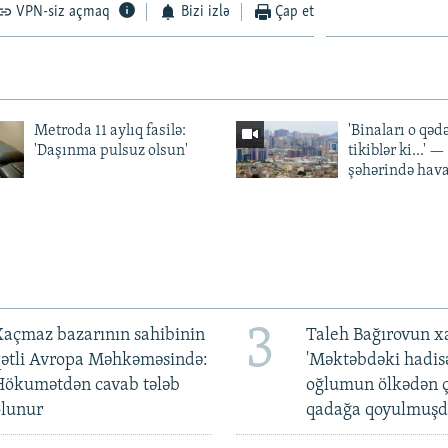
VPN-siz açmaq
Bizi izlə
Çap et
Metroda 11 aylıq fasilə:
'Binaları o qədə
'Daşınma pulsuz olsun'
tikiblər ki...' 
şəhərində hav
3
açmaz bazarının sahibinin
Taleh Bağırovun x
qətli Avropa Məhkəməsində:
'Məktəbdəki hadis
Hökumətdən cavab tələb
oğlumun ölkədən ç
olunur
qadağa qoyulmuşd