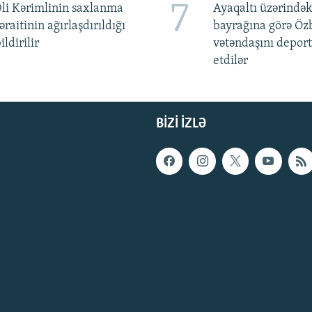
7
li Kərimlinin saxlanma
Ayaqaltı üzərindək
əraitinin ağırlaşdırıldığı
bayrağına görə Öz
ildirilir
vətəndaşını deport
etdilər
BIZI IZLƏ