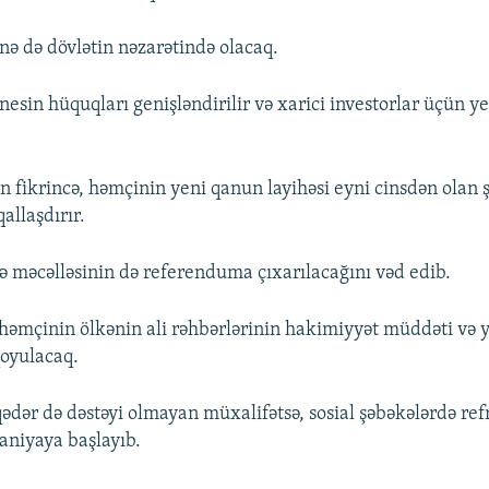
nə də dövlətin nəzarətində olacaq.
esin hüquqları genişləndirilir və xarici investorlar üçün y
n fikrincə, həmçinin yeni qanun layihəsi eyni cinsdən olan 
allaşdırır.
ə məcəlləsinin də referenduma çıxarılacağını vəd edib.
 həmçinin ölkənin ali rəhbərlərinin hakimiyyət müddəti və 
oyulacaq.
ədər də dəstəyi olmayan müxalifətsə, sosial şəbəkələrdə r
aniyaya başlayıb.