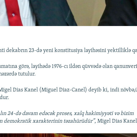
i dekabrın 23-də yeni konstitusiya layihəsini yektilliklə qə
matına görə, layihədə 1976-cı ildən qüvvədə olan qanunveri
nəzərdə tutulur.
 Migel Dias Kanel (Miguel Diaz-Canel) deyib ki, indi növb
dur.
ralın 24-də davam edəcək proses, xalq hakimiyyəti və bizim
m demokratik xarakterinin təzahürüdür”
, Migel Dias Kanel