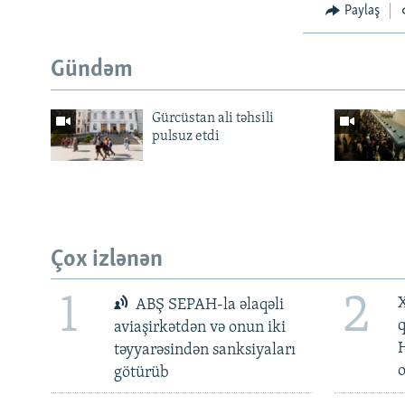
Paylaş
Gündəm
Gürcüstan ali təhsili
pulsuz etdi
Çox izlənən
1
2
X
ABŞ SEPAH-la əlaqəli
aviaşirkətdən və onun iki
təyyarəsindən sanksiyaları
götürüb