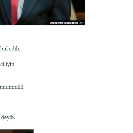
bul edib.
ciliyin
ə,ümummilli
 deyib.