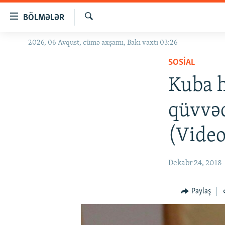
Keçid
BÖLMƏLƏR
linkləri
Axtar
Əsas
2026, 06 Avqust, cümə axşamı, Bakı vaxtı 03:26
GÜNDƏM
məzmuna
SOSIAL
#İZAHLA
qayıt
Əsas
Kuba h
KORRUPSIOMETR
naviqasiyaya
#ƏSLINDƏ
qayıt
qüvvəd
Axtarışa
FƏRQƏ BAX
keç
(Video
QANUNI DOĞRU
ARAŞDIRMA
Dekabr 24, 2018
MULTIMEDIA
RADIO ARXIV
VIDEO
Paylaş
HAQQIMIZDA
FOTOQALEREYA
OXU ZALI