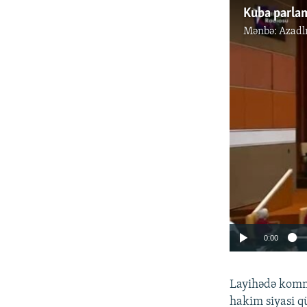
Kuba parlam
Mənbə:
Azadl
0:00
Layihədə komm
hakim siyasi q