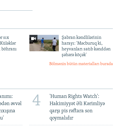
r sıx
Şabran kəndlilərinin
— Küləklər
harayı: 'Məcburuq ki,
a böhranı
heyvanları satıb kənddən
şəhərə köçək'
Bölmənin bütün materialları burada
4
anımı:
'Human Rights Watch':
ədən əvvəl
Hakimiyyət Əli Kərimliyə
ıxışına
qarşı pis rəftara son
u'
qoymalıdır