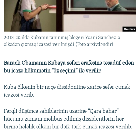
İNFOQRAFIKA
AZƏRBAYCAN ƏDƏBIYYATI KITABXANASI
MISSIYAMIZ
BIZI IZLƏ
KARIKATURA
İSLAM VƏ DEMOKRATIYA
PEŞƏ ETIKASI VƏ JURNALISTIKA STANDARTLARIMIZ
İZ - MƏDƏNIYYƏT PROQRAMI
MATERIALLARIMIZDAN ISTIFADƏ
2013-cü ildə Kubanın tanınmış blogeri Yoani Sanchez-ə
AZADLIQRADIOSU MOBIL TELEFONUNUZDA
RFE/RL-in bütün saytları
ölkədən çıxmaq icazəsi verilmişdi (Foto arxivdəndir)
BIZIMLƏ ƏLAQƏ
XƏBƏR BÜLLETENLƏRIMIZ
Barack Obamanın Kubaya səfəri ərəfəsinə təsadüf edən
bu icazə hökumətin “öz seçimi” ilə verilir.
Kuba ölkənin bir neçə dissidentinə xaricə səfər etmək
icazəsi verib.
Fərqli düşüncə sahiblərinin üzərinə “Qara bahar”
hücumu zamanı məhbus edilmiş dissidentlərin hər
birinə hələlik ölkəni bir dəfə tərk etmək icazəsi verilib.