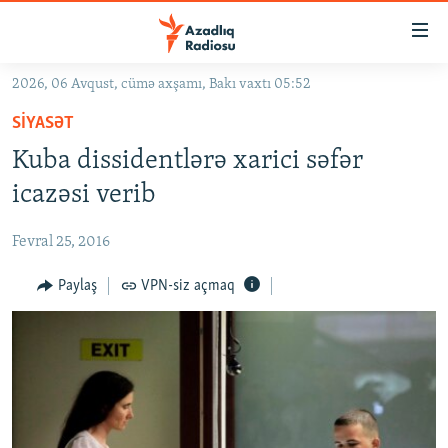
Keçid
linkləri
Əsas
2026, 06 Avqust, cümə axşamı, Bakı vaxtı 05:52
məzmuna
GÜNDƏM
SIYASƏT
qayıt
#İZAHLA
Əsas
Kuba dissidentlərə xarici səfər
KORRUPSIOMETR
naviqasiyaya
icazəsi verib
qayıt
#ƏSLINDƏ
Axtarışa
Fevral 25, 2016
FƏRQƏ BAX
keç
QANUNI DOĞRU
Paylaş
VPN-siz açmaq
ARAŞDIRMA
MULTIMEDIA
RADIO ARXIV
VIDEO
HAQQIMIZDA
FOTOQALEREYA
OXU ZALI