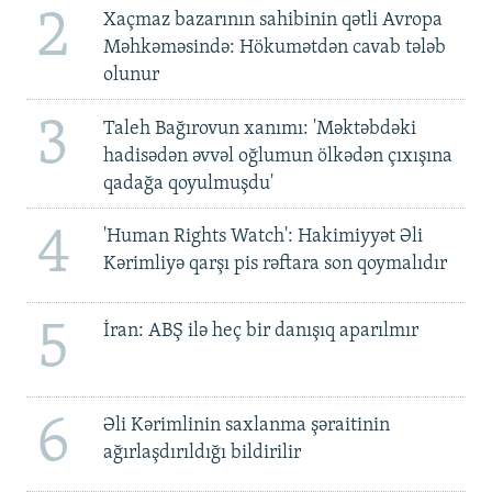
2
Xaçmaz bazarının sahibinin qətli Avropa
Məhkəməsində: Hökumətdən cavab tələb
olunur
3
Taleh Bağırovun xanımı: 'Məktəbdəki
hadisədən əvvəl oğlumun ölkədən çıxışına
qadağa qoyulmuşdu'
4
'Human Rights Watch': Hakimiyyət Əli
Kərimliyə qarşı pis rəftara son qoymalıdır
5
İran: ABŞ ilə heç bir danışıq aparılmır
6
Əli Kərimlinin saxlanma şəraitinin
ağırlaşdırıldığı bildirilir