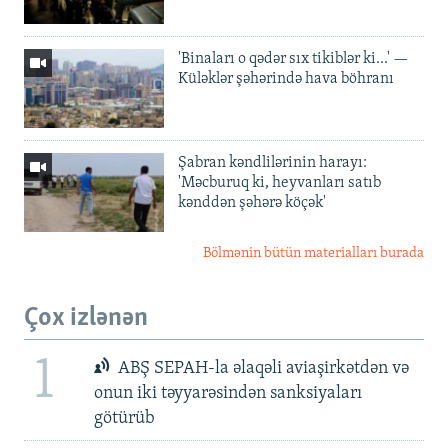
'Binaları o qədər sıx tikiblər ki...' —
Küləklər şəhərində hava böhranı
Şabran kəndlilərinin harayı:
'Məcburuq ki, heyvanları satıb
kənddən şəhərə köçək'
Bölmənin bütün materialları burada
Çox izlənən
1
ABŞ SEPAH-la əlaqəli aviaşirkətdən və
onun iki təyyarəsindən sanksiyaları
götürüb