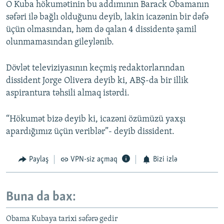
O Kuba hökumətinin bu addımının Barack Obamanın
səfəri ilə bağlı olduğunu deyib, lakin icazənin bir dəfə
üçün olmasından, həm də qalan 4 dissidentə şamil
olunmamasından gileylənib.
Dövlət televiziyasının keçmiş redaktorlarından
dissident Jorge Olivera deyib ki, ABŞ-da bir illik
aspirantura təhsili almaq istərdi.
“Hökumət bizə deyib ki, icazəni özümüzü yaxşı
apardığımız üçün veriblər”- deyib dissident.
Paylaş
VPN-siz açmaq
Bizi izlə
Buna da bax:
Obama Kubaya tarixi səfərə gedir