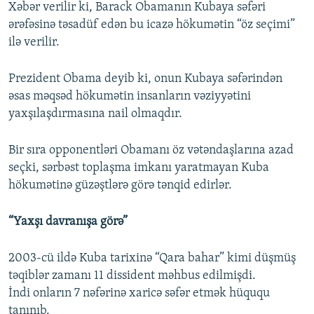
Xəbər verilir ki, Barack Obamanın Kubaya səfəri
ərəfəsinə təsadüf edən bu icazə hökumətin “öz seçimi”
ilə verilir.
Prezident Obama deyib ki, onun Kubaya səfərindən
əsas məqsəd hökumətin insanların vəziyyətini
yaxşılaşdırmasına nail olmaqdır.
Bir sıra opponentləri Obamanı öz vətəndaşlarına azad
seçki, sərbəst toplaşma imkanı yaratmayan Kuba
hökumətinə güzəştlərə görə tənqid edirlər.
“Yaxşı davranışa görə”
2003-cü ildə Kuba tarixinə “Qara bahar” kimi düşmüş
təqiblər zamanı 11 dissident məhbus edilmişdi.
İndi onların 7 nəfərinə xaricə səfər etmək hüququ
tanınıb.