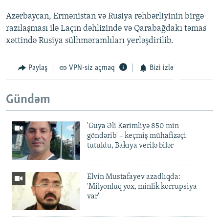
Azərbaycan, Ermənistan və Rusiya rəhbərliyinin birgə
razılaşması ilə Laçın dəhlizində və Qarabağdakı təmas
xəttində Rusiya sülhməramlıları yerləşdirilib.
Paylaş
VPN-siz açmaq
Bizi izlə
Gündəm
'Guya Əli Kərimliyə 850 min
göndərib' – keçmiş mühafizəçi
tutuldu, Bakıya verilə bilər
Elvin Mustafayev azadlıqda:
'Milyonluq yox, minlik korrupsiya
var'