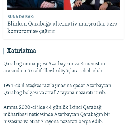
BUNA DA BAX:
Blinken Qarabağa alternativ marşrutlar üzrə
kompromisə çağırır
Xatırlatma
Qarabağ münaqişəsi Azərbaycan və Ermənistan
arasında müxtəlif illərdə döyüşlərə səbəb olub.
1994-cü il atəşkəs razılaşmasına qədər Azərbaycan
Qarabağ bölgəsi və ətraf 7 rayona nəzarəti itirib.
Amma 2020-ci ildə 44 günlük İkinci Qarabağ
müharibəsi nəticəsində Azərbaycan Qarabağın bir
hissəsinə və ətraf 7 rayona nəzarəti bərpa edib.