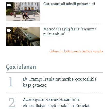
Gürcüstan ali təhsili pulsuz etdi
Metroda 11 aylıq fasilə: 'Daşınma
pulsuz olsun'
Bölmənin bütün materialları burada
Çox izlənən
1
Tramp: İranla müharibə 'çox tezliklə'
başa çatacaq
2
Azərbaycan Bəhruz Həsənlinin
ekstradisiyası üçün hələlik müraciət