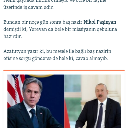
rəsmi qaydada imtina etməyib və belə bir layihə
üzərində iş davam edir.
Bundan bir neçə gün sonra baş nazir
Nikol Paşinyan
demişdi ki, Yerevan da belə bir missiyanın qəbuluna
hazırdır.
Azatutyun yazır ki, bu məsələ ilə bağlı baş nazirin
ofisinə sorğu göndərsə də hələ ki, cavab almayıb.