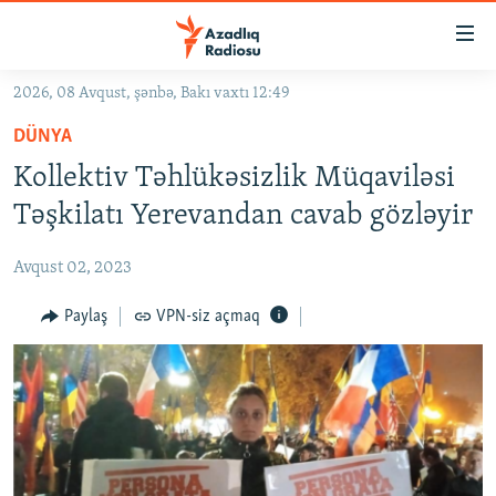
Keçid
linkləri
Əsas
2026, 08 Avqust, şənbə, Bakı vaxtı 12:49
məzmuna
GÜNDƏM
DÜNYA
qayıt
#İZAHLA
Əsas
Kollektiv Təhlükəsizlik Müqaviləsi
KORRUPSIOMETR
naviqasiyaya
Təşkilatı Yerevandan cavab gözləyir
qayıt
#ƏSLINDƏ
Axtarışa
Avqust 02, 2023
FƏRQƏ BAX
keç
QANUNI DOĞRU
Paylaş
VPN-siz açmaq
ARAŞDIRMA
MULTIMEDIA
RADIO ARXIV
VIDEO
HAQQIMIZDA
FOTOQALEREYA
OXU ZALI