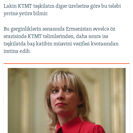
Lakin KTMT təşkilatın digər üzvlərinə görə bu tələbi
yerinə yetirə bilmir.
Bu gərginliklərin əsnasında Ermənistan əvvəlcə öz
ərazisində KTMT təlimlərindən, daha sonra isə
təşkilatda baş katibin müavini vəzifəsi kvotasından
imtina edib.