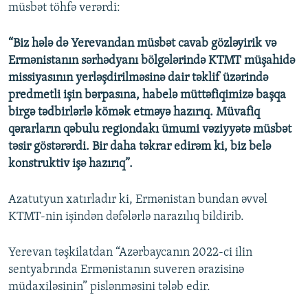
müsbət töhfə verərdi:
“Biz hələ də Yerevandan müsbət cavab gözləyirik və
Ermənistanın sərhədyanı bölgələrində KTMT müşahidə
missiyasının yerləşdirilməsinə dair təklif üzərində
predmetli işin bərpasına, habelə müttəfiqimizə başqa
birgə tədbirlərlə kömək etməyə hazırıq. Müvafiq
qərarların qəbulu regiondakı ümumi vəziyyətə müsbət
təsir göstərərdi. Bir daha təkrar edirəm ki, biz belə
konstruktiv işə hazırıq”.
Azatutyun xatırladır ki, Ermənistan bundan əvvəl
KTMT-nin işindən dəfələrlə narazılıq bildirib.
Yerevan təşkilatdan “Azərbaycanın 2022-ci ilin
sentyabrında Ermənistanın suveren ərazisinə
müdaxiləsinin” pislənməsini tələb edir.