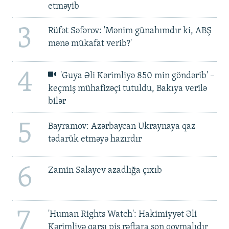
etməyib
3
Rüfət Səfərov: 'Mənim günahımdır ki, ABŞ
mənə mükafat verib?'
4
'Guya Əli Kərimliyə 850 min göndərib' –
keçmiş mühafizəçi tutuldu, Bakıya verilə
bilər
5
Bayramov: Azərbaycan Ukraynaya qaz
tədarük etməyə hazırdır
6
Zamin Salayev azadlığa çıxıb
7
'Human Rights Watch': Hakimiyyət Əli
Kərimliyə qarşı pis rəftara son qoymalıdır