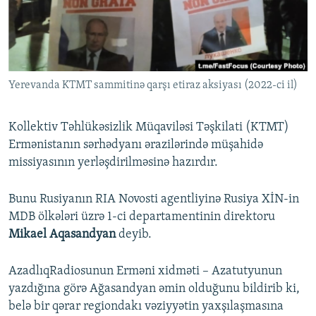
İNFOQRAFIKA
AZƏRBAYCAN ƏDƏBIYYATI KITABXANASI
MISSIYAMIZ
BIZI IZLƏ
KARIKATURA
İSLAM VƏ DEMOKRATIYA
PEŞƏ ETIKASI VƏ JURNALISTIKA STANDARTLARIMIZ
İZ - MƏDƏNIYYƏT PROQRAMI
MATERIALLARIMIZDAN ISTIFADƏ
Yerevanda KTMT sammitinə qarşı etiraz aksiyası (2022-ci il)
AZADLIQRADIOSU MOBIL TELEFONUNUZDA
RFE/RL-in bütün saytları
BIZIMLƏ ƏLAQƏ
Kollektiv Təhlükəsizlik Müqaviləsi Təşkilati (KTMT)
XƏBƏR BÜLLETENLƏRIMIZ
Ermənistanın sərhədyanı ərazilərində müşahidə
missiyasının yerləşdirilməsinə hazırdır.
Bunu Rusiyanın RIA Novosti agentliyinə Rusiya XİN-in
MDB ölkələri üzrə 1-ci departamentinin direktoru
Mikael Aqasandyan
deyib.
AzadlıqRadiosunun Erməni xidməti – Azatutyunun
yazdığına görə Ağasandyan əmin olduğunu bildirib ki,
belə bir qərar regiondakı vəziyyətin yaxşılaşmasına