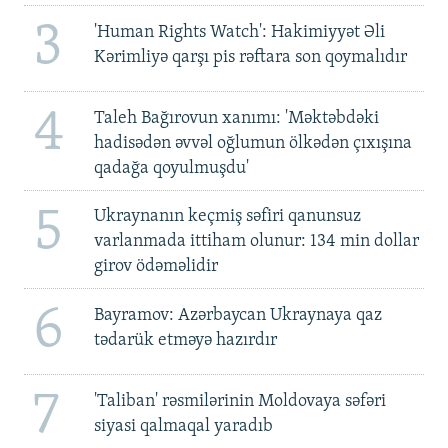
3
'Human Rights Watch': Hakimiyyət Əli
Kərimliyə qarşı pis rəftara son qoymalıdır
4
Taleh Bağırovun xanımı: 'Məktəbdəki
hadisədən əvvəl oğlumun ölkədən çıxışına
qadağa qoyulmuşdu'
5
Ukraynanın keçmiş səfiri qanunsuz
varlanmada ittiham olunur: 134 min dollar
girov ödəməlidir
6
Bayramov: Azərbaycan Ukraynaya qaz
tədarük etməyə hazırdır
7
'Taliban' rəsmilərinin Moldovaya səfəri
siyasi qalmaqal yaradıb