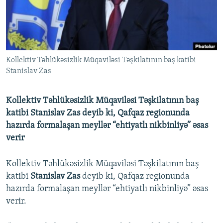
İNFOQRAFIKA
AZƏRBAYCAN ƏDƏBIYYATI KITABXANASI
MISSIYAMIZ
BIZI IZLƏ
KARIKATURA
İSLAM VƏ DEMOKRATIYA
PEŞƏ ETIKASI VƏ JURNALISTIKA STANDARTLARIMIZ
İZ - MƏDƏNIYYƏT PROQRAMI
MATERIALLARIMIZDAN ISTIFADƏ
Kollektiv Təhlükəsizlik Müqaviləsi Təşkilatının baş katibi
AZADLIQRADIOSU MOBIL TELEFONUNUZDA
RFE/RL-in bütün saytları
Stanislav Zas
BIZIMLƏ ƏLAQƏ
XƏBƏR BÜLLETENLƏRIMIZ
Kollektiv Təhlükəsizlik Müqaviləsi Təşkilatının baş
katibi Stanislav Zas deyib ki, Qafqaz regionunda
hazırda formalaşan meyllər “ehtiyatlı nikbinliyə” əsas
verir
Kollektiv Təhlükəsizlik Müqaviləsi Təşkilatının baş
katibi
Stanislav Zas
deyib ki, Qafqaz regionunda
hazırda formalaşan meyllər “ehtiyatlı nikbinliyə” əsas
verir.