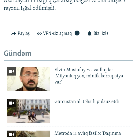
Azərbaycanın Dağlıq Qarabağ bölgəsi və ona bitişik 7
rayonu işğal edilmişdi.
Paylaş
VPN-siz açmaq
Bizi izlə
Gündəm
Elvin Mustafayev azadlıqda:
'Milyonluq yox, minlik korrupsiya
var'
Gürcüstan ali təhsili pulsuz etdi
Metroda 11 aylıq fasilə: 'Daşınma