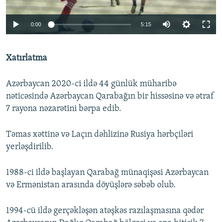
Auto
0:00
5:15
240p
Xatırlatma
360p
Auto
240p
360p
480p
480p
Azərbaycan 2020-ci ildə 44 günlük müharibə
720p
nəticəsində Azərbaycan Qarabağın bir hissəsinə və ətraf
720p
1080p
7 rayona nəzarətini bərpa edib.
1080p
Təmas xəttinə və Laçın dəhlizinə Rusiya hərbçiləri
yerləşdirilib.
1988-ci ildə başlayan Qarabağ münaqişəsi Azərbaycan
və Ermənistan arasında döyüşlərə səbəb olub.
1994-cü ildə gerçəkləşən atəşkəs razılaşmasına qədər