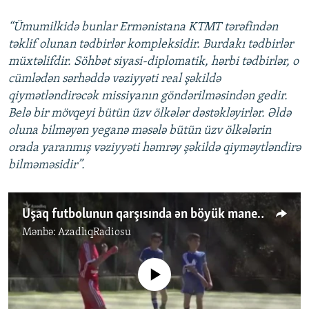
“Ümumilkidə bunlar Ermənistana KTMT tərəfindən
təklif olunan tədbirlər kompleksidir. Burdakı tədbirlər
müxtəlifdir. Söhbət siyasi-diplomatik, hərbi tədbirlər, o
cümlədən sərhəddə vəziyyəti real şəkildə
qiymətləndirəcək missiyanın göndərilməsindən gedir.
Belə bir mövqeyi bütün üzv ölkələr dəstəkləyirlər. Əldə
oluna bilməyən yeganə məsələ bütün üzv ölkələrin
orada yaranmış vəziyyəti həmrəy şəkildə qiyməytləndirə
bilməməsidir”.
Uşaq futbolunun qarşısında ən böyük maneə...
Mənbə:
AzadlıqRadiosu
No media source currently available