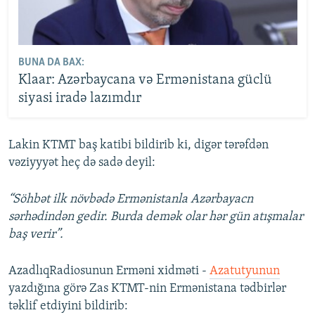
BUNA DA BAX:
Klaar: Azərbaycana və Ermənistana güclü
siyasi iradə lazımdır
Lakin KTMT baş katibi bildirib ki, digər tərəfdən
vəziyyyət heç də sadə deyil:
“Söhbət ilk növbədə Ermənistanla Azərbayacn
sərhədindən gedir. Burda demək olar hər gün atışmalar
baş verir”.
AzadlıqRadiosunun Erməni xidməti -
Azatutyunun
yazdığına görə Zas KTMT-nin Ermənistana tədbirlər
təklif etdiyini bildirib: