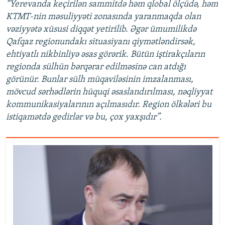
“Yerevanda keçirilən sammitdə həm qlobal ölçüdə, həm
KTMT-nin məsuliyyəti zonasında yaranmaqda olan
vəziyyətə xüsusi diqqət yetirilib. Əgər ümumilikdə
Qafqaz regionundakı situasiyanı qiymətləndirsək,
ehtiyatlı nikbinliyə əsas görərik. Bütün iştirakçıların
regionda sülhün bərqərar edilməsinə can atdığı
görünür. Bunlar sülh müqaviləsinin imzalanması,
mövcud sərhədlərin hüquqi əsaslandırılması, nəqliyyat
kommunikasiyalarının açılmasıdır. Region ölkələri bu
istiqamətdə gedirlər və bu, çox yaxşıdır”.