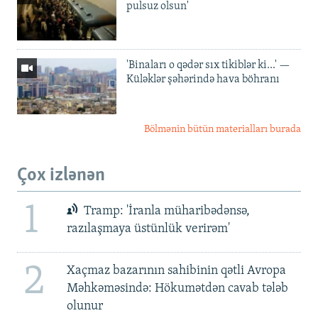
pulsuz olsun'
'Binaları o qədər sıx tikiblər ki...' —
Küləklər şəhərində hava böhranı
Bölmənin bütün materialları burada
Çox izlənən
1
Tramp: 'İranla müharibədənsə,
razılaşmaya üstünlük verirəm'
2
Xaçmaz bazarının sahibinin qətli Avropa
Məhkəməsində: Hökumətdən cavab tələb
olunur