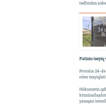
tədbirdən xəbər
Putinin təzyiq 
Fevralın 24-də
edən təzyiqləri
Hökumətin qəb
kriminallaşdır
yanaşan istəni