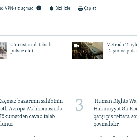
VPN-siz açmaq
Bizi izlə
Çap et
Gürcüstan ali təhsili
Metroda 11 aylı
pulsuz etdi
'Daşınma pulsu
3
açmaz bazarının sahibinin
'Human Rights Wat
qətli Avropa Məhkəməsində:
Hakimiyyət Əli Kə
Hökumətdən cavab tələb
qarşı pis rəftara so
olunur
qoymalıdır