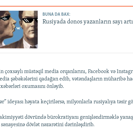
BUNA DA BAX:
Rusiyada donos yazanların sayı artı
n çoxsaylı müstəqil media orqanlarını, Facebook və Instag
edia şəbəkələrini qadağan edib, vətəndaşların müharibə ha
 xəbərləri oxumasını önləyib.
ər” ideyası həyata keçirilərsə, milyonlarla rusiyalıya təsir gö
 hakimiyyəti dövründə bürokratiyanı genişləndirməklə yanaşı
i sənayesinə dövlət nəzarətini dərinləşdirib.