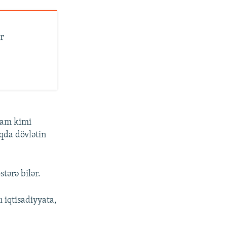
r
ram kimi
qda dövlətin
stərə bilər.
 iqtisadiyyata,