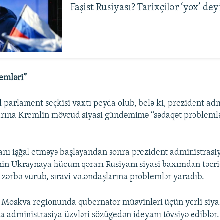
Faşist Rusiyası? Tarixçilər ‘yox’ dey
emləri”
l parlament seçkisi vaxtı peyda olub, belə ki, prezident adm
rına Kremlin mövcud siyasi gündəmimə “sədaqət problemlər
nı işğal etməyə başlayandan sonra prezident administrasiy
inin Ukraynaya hücum qərarı Rusiyanı siyasi baxımdan təcri
a zərbə vurub, sıravi vətəndaşlarına problemlər yaradıb.
 Moskva regionunda qubernator müavinləri üçün yerli siyas
a administrasiya üzvləri sözügedən ideyanı tövsiyə ediblər