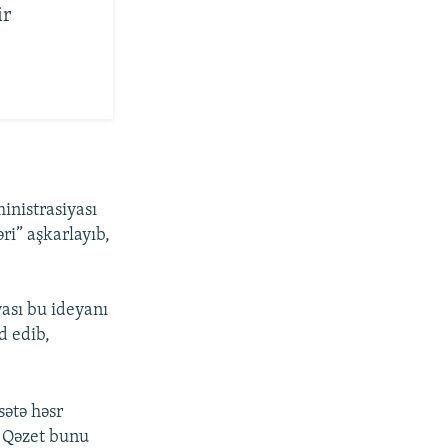
ir
inistrasiyası
i” aşkarlayıb,
ası bu ideyanı
d edib,
ətə həsr
. Qəzet bunu