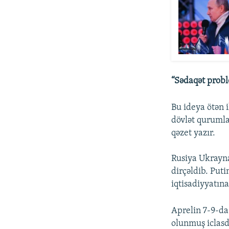
“Sədaqət probl
Bu ideya ötən i
dövlət qurumla
qəzet yazır.
Rusiya Ukrayna
dirçəldib. Put
iqtisadiyyatın
Aprelin 7-9-da
olunmuş iclasd