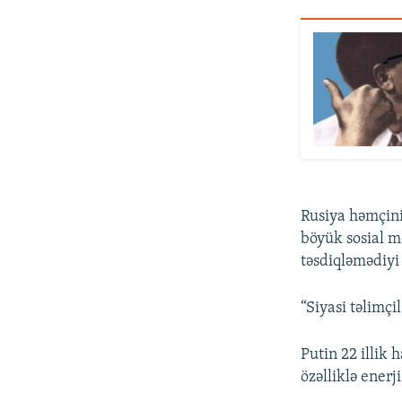
Rusiya həmçini
böyük sosial m
təsdiqləmədiyi
“Siyasi təlimçil
Putin 22 illik
özəlliklə enerj