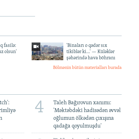
q fasilə:
'Binaları o qədər sıx
z olsun'
tikiblər ki...' — Küləklər
şəhərində hava böhranı
Bölmənin bütün materialları burada
4
ch':
Taleh Bağırovun xanımı:
rimliyə
'Məktəbdəki hadisədən əvvəl
n
oğlumun ölkədən çıxışına
qadağa qoyulmuşdu'