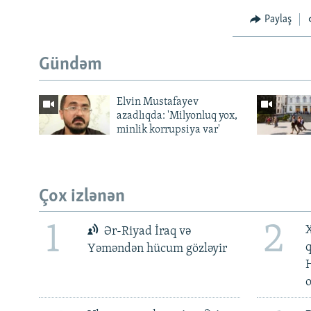
Paylaş
Gündəm
Elvin Mustafayev
azadlıqda: 'Milyonluq yox,
minlik korrupsiya var'
Çox izlənən
1
2
X
Ər-Riyad İraq və
Yəməndən hücum gözləyir