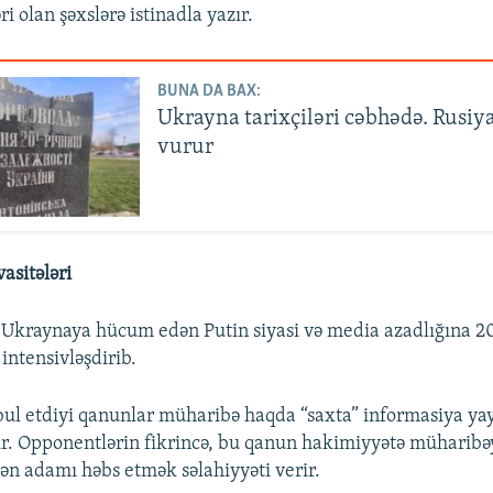
i olan şəxslərə istinadla yazır.
BUNA DA BAX:
Ukrayna tarixçiləri cəbhədə. Rusiya
vurur
vasitələri
 Ukraynaya hücum edən Putin siyasi və media azadlığına 2
 intensivləşdirib.
ul etdiyi qanunlar müharibə haqda “saxta” informasiya y
ır. Opponentlərin fikrincə, bu qanun hakimiyyətə müharibə
lən adamı həbs etmək səlahiyyəti verir.