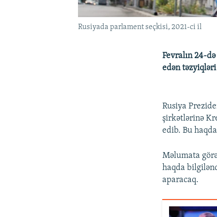
Rusiyada parlament seçkisi, 2021-ci il
Fevralın 24-də
edən təzyiqləri
Rusiya Prezide
şirkətlərinə K
edib. Bu haqd
Məlumata görə, 
haqda bilgilən
aparacaq.