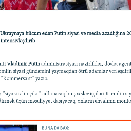
 Ukraynaya hücum edən Putin siyasi və media azadlığına 2
 intensivləşdirib
nti
Vladimir Putin
administrasiyası nazirliklər, dövlət agent
remlin siyasi gündəmini yaymaqdan ötrü adamlar yerləşdiril
a “Kommersant” yazıb.
“siyasi təlimçilər” adlanacaq bu şəxslər işçiləri Kremlin siy
dirmək üçün məsuliyyət daşıyacaq, onların əhvalının monit
BUNA DA BAX: