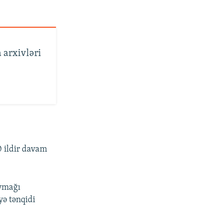
 arxivləri
0 ildir davam
aymağı
yə tənqidi