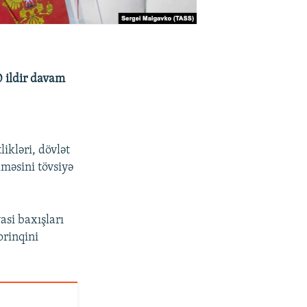
0 ildir davam
likləri, dövlət
məsini tövsiyə
asi baxışları
orinqini