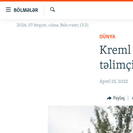
Keçid
BÖLMƏLƏR
linkləri
Axtar
Əsas
2026, 07 Avqust, cümə, Bakı vaxtı 13:21
GÜNDƏM
məzmuna
DÜNYA
#İZAHLA
qayıt
Əsas
Kreml 
KORRUPSIOMETR
naviqasiyaya
#ƏSLINDƏ
qayıt
təlimçi
Axtarışa
FƏRQƏ BAX
keç
QANUNI DOĞRU
Aprel 25, 2022
ARAŞDIRMA
Paylaş
MULTIMEDIA
RADIO ARXIV
VIDEO
HAQQIMIZDA
FOTOQALEREYA
OXU ZALI