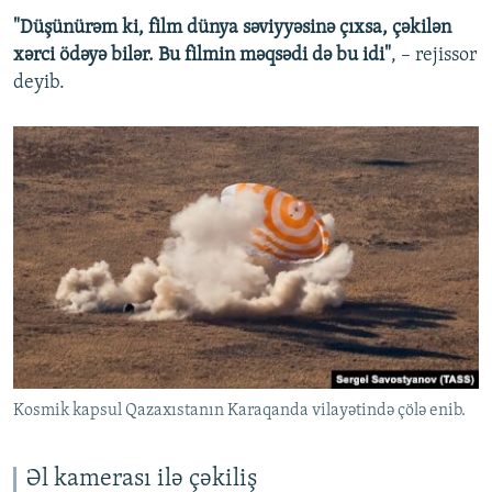
"Düşünürəm ki, film dünya səviyyəsinə çıxsa, çəkilən
xərci ödəyə bilər. Bu filmin məqsədi də bu idi"
, – rejissor
deyib.
Kosmik kapsul Qazaxıstanın Karaqanda vilayətində çölə enib.
Əl kamerası ilə çəkiliş