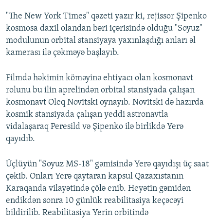
"The New York Times" qəzeti yazır ki, rejissor Şipenko
kosmosa daxil olandan bəri içərisində olduğu "Soyuz"
modulunun orbital stansiyaya yaxınlaşdığı anları əl
kamerası ilə çəkməyə başlayıb.
Filmdə həkimin köməyinə ehtiyacı olan kosmonavt
rolunu bu ilin aprelindən orbital stansiyada çalışan
kosmonavt Oleq Novitski oynayıb. Novitski də hazırda
kosmik stansiyada çalışan yeddi astronavtla
vidalaşaraq Peresild və Şipenko ilə birlikdə Yerə
qayıdıb.
Üçlüyün "Soyuz MS-18" gəmisində Yerə qayıdışı üç saat
çəkib. Onları Yerə qaytaran kapsul Qazaxıstanın
Karaqanda vilayətində çölə enib. Heyətin gəmidən
endikdən sonra 10 günlük reabilitasiya keçəcəyi
bildirilib. Reabilitasiya Yerin orbitində