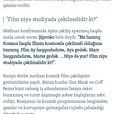
qələmə verilir.
"Film niyə studiyada çəkilməlidir ki?"
Mətbuat konfransında Ayda çəkiliş aparmaq haqda
suala cavab verən
Şipenko
belə deyib:
"Biz hazırıq.
Kosmos haqda filmin kosmosda çəkilməli olduğuna
inanırıq. Film Ay haqqındadırsa, Aya gedək; Mars
haqqındadırsa, Marsa gedək. …Niyə də yox? Film niyə
studiyada çəkilməlidir ki?".
Rusiya dövlət mediası kosmik film çəkilişinin
görüntülərini yayıb. Bütün bunlar İlon Mask və Ceff
Bezos kimi nəhəng iş adamlarının fəzaya raket
buraxmaq və turist daşımaqla xəbər başlıqlarını zəbt
etdiyi, Rusiyanın öz kosmik proqramınınsa ləngimələr,
qəzalar və korrupsiya qalmaqalları içində çabaladığı