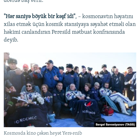
dövrdə baş verir.
"Hər saniyə böyük bir kəşf idi"
, – kosmonavtın həyatını
xilas etmək üçün kosmik stansiyaya səyahət etməli olan
həkimi canlandıran Peresild mətbuat konfransında
deyib.
Kosmosda kino çəkən heyət Yerə enib