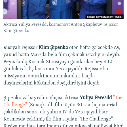
İNFOQRAFIKA
AZƏRBAYCAN ƏDƏBIYYATI KITABXANASI
MISSIYAMIZ
BIZI IZLƏ
KARIKATURA
İSLAM VƏ DEMOKRATIYA
PEŞƏ ETIKASI VƏ JURNALISTIKA STANDARTLARIMIZ
Aktrisa Yuliya Peresild, kosmonavt Anton Şkaplerov, rejissor
İZ - MƏDƏNIYYƏT PROQRAMI
MATERIALLARIMIZDAN ISTIFADƏ
Klim Şipenko
AZADLIQRADIOSU MOBIL TELEFONUNUZDA
RFE/RL-in bütün saytları
BIZIMLƏ ƏLAQƏ
Rusiyalı rejissor
Klim Şipenko
ötən həftə gələcəkdə Ay,
yaxud hətta Marsda belə film çəkmək istədiyini deyib.
XƏBƏR BÜLLETENLƏRIMIZ
Beynəlxalq Kosmik Stansiyaya göndərilən heyət 12
günlük çəkilişdən sonra Yerə qayıdıb. Rejissor bu
missiyanın onun kinonun imkanları haqda
düşüncələrini kökündən dəyişdirdiyini deyib.
Şipenko və baş rolun ifaçısı aktrisa
Yuliya Peresild
"The
Challenge"
(Sınaq) adlı film üçün 30 saatlıq material
çəkdikdən sonra oktyabrın 17-də Yerə qayıdıblar.
Kosmosda çəkilmiş ilk film sayılan "The Challenge"
Rusiya mediası tərəfindən dünya miqyaslı nailiyyət kimi