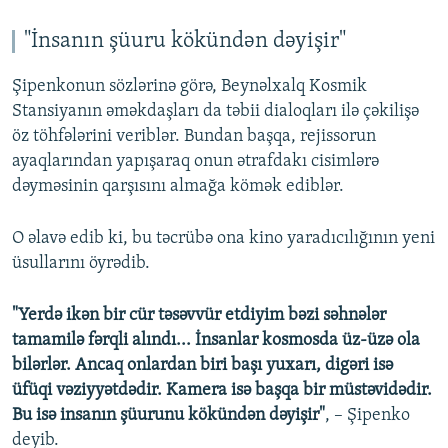
"İnsanın şüuru kökündən dəyişir"
Şipenkonun sözlərinə görə, Beynəlxalq Kosmik
Stansiyanın əməkdaşları da təbii dialoqları ilə çəkilişə
öz töhfələrini veriblər. Bundan başqa, rejissorun
ayaqlarından yapışaraq onun ətrafdakı cisimlərə
dəyməsinin qarşısını almağa kömək ediblər.
O əlavə edib ki, bu təcrübə ona kino yaradıcılığının yeni
üsullarını öyrədib.
"Yerdə ikən bir cür təsəvvür etdiyim bəzi səhnələr
tamamilə fərqli alındı... İnsanlar kosmosda üz-üzə ola
bilərlər. Ancaq onlardan biri başı yuxarı, digəri isə
üfüqi vəziyyətdədir. Kamera isə başqa bir müstəvidədir.
Bu isə insanın şüurunu kökündən dəyişir"
, – Şipenko
deyib.