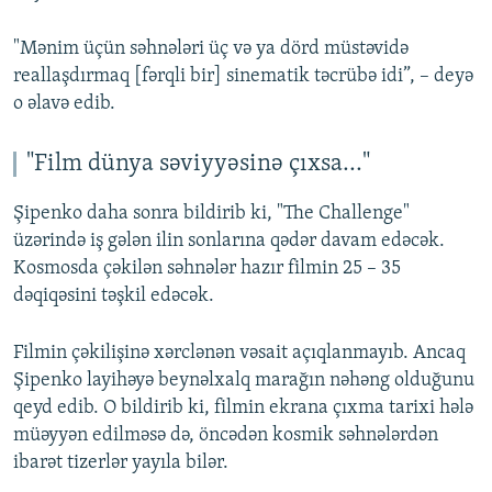
"Mənim üçün səhnələri üç və ya dörd müstəvidə
reallaşdırmaq [fərqli bir] sinematik təcrübə idi”, – deyə
o əlavə edib.
"Film dünya səviyyəsinə çıxsa..."
Şipenko daha sonra bildirib ki, "The Challenge"
üzərində iş gələn ilin sonlarına qədər davam edəcək.
Kosmosda çəkilən səhnələr hazır filmin 25 – 35
dəqiqəsini təşkil edəcək.
Filmin çəkilişinə xərclənən vəsait açıqlanmayıb. Ancaq
Şipenko layihəyə beynəlxalq marağın nəhəng olduğunu
qeyd edib. O bildirib ki, filmin ekrana çıxma tarixi hələ
müəyyən edilməsə də, öncədən kosmik səhnələrdən
ibarət tizerlər yayıla bilər.