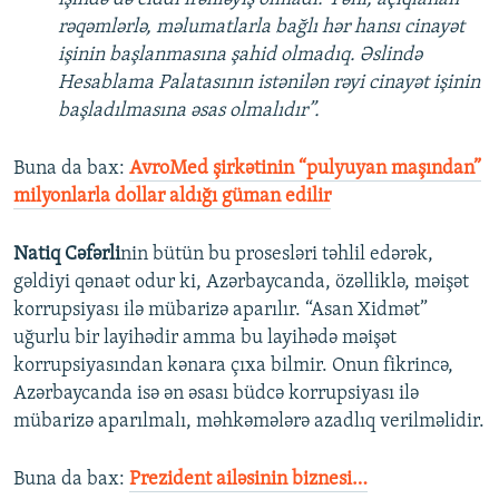
rəqəmlərlə, məlumatlarla bağlı hər hansı cinayət
işinin başlanmasına şahid olmadıq. Əslində
Hesablama Palatasının istənilən rəyi cinayət işinin
başladılmasına əsas olmalıdır”.
Buna da bax:
AvroMed şirkətinin “pulyuyan maşından”
milyonlarla dollar aldığı güman edilir
Natiq Cəfərli
nin bütün bu prosesləri təhlil edərək,
gəldiyi qənaət odur ki, Azərbaycanda, özəlliklə, məişət
korrupsiyası ilə mübarizə aparılır. “Asan Xidmət”
uğurlu bir layihədir amma bu layihədə məişət
korrupsiyasından kənara çıxa bilmir. Onun fikrincə,
Azərbaycanda isə ən əsası büdcə korrupsiyası ilə
mübarizə aparılmalı, məhkəmələrə azadlıq verilməlidir.
Buna da bax:
Prezident ailəsinin biznesi…