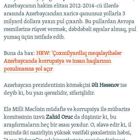
Azərbaycanın hakim elitası 2012-2014-cü illərdə
arasında Azərbaycandan xaricə qanunsuz yollarla 3
milyard dollara yaxın pul çıxarıb. Bu pullardan Avropa
rəsmilərinə rüşvət vermək, dəbdəbəli əşyalar almaq, pul
yumaq üçün istifadə edib.
Buna da bax:​
HRW: 'Çoxmilyardlıq meqalayihələr
Azərbaycanda korrupsiya və insan haqlarının
pozulmasına yol açır
Azərbaycan prezidentinin köməkçisi
Əli Həsənov
isə
deyib ki, bu yazı qərəzlidir, sifarişlidir.
Elə Milli Məclisin müdafiə və korrupsiya ilə mübarizə
komitəsinin üzvü
Zahid Oruc
da düşünür ki, bu
araşdırmaların heç bir əsası yoxdur. O, əlavə edir ki, il
ərzində iki nazirliyin yüksək vəzifəli şəxslərinin həbsi,