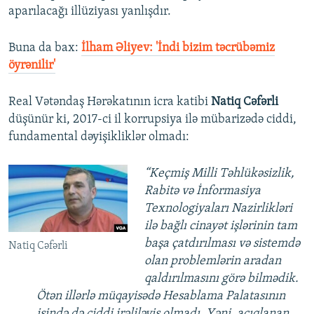
aparılacağı illüziyası yanlışdır.
Buna da bax:
İlham Əliyev: 'İndi bizim təcrübəmiz
öyrənilir'
Real Vətəndaş Hərəkatının icra katibi
Natiq Cəfərli
düşünür ki, 2017-ci il korrupsiya ilə mübarizədə ciddi,
fundamental dəyişikliklər olmadı:
“Keçmiş Milli Təhlükəsizlik,
Rabitə və İnformasiya
Texnologiyaları Nazirlikləri
ilə bağlı cinayət işlərinin tam
başa çatdırılması və sistemdə
Natiq Cəfərli
olan problemlərin aradan
qaldırılmasını görə bilmədik.
Ötən illərlə müqayisədə Hesablama Palatasının
işində də ciddi irəliləyiş olmadı. Yəni, açıqlanan