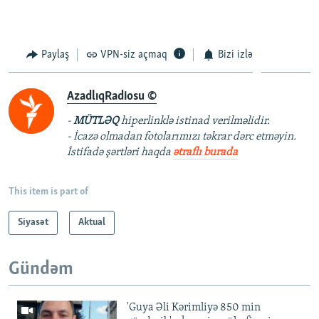
Paylaş
VPN-siz açmaq
Bizi izlə
AzadlıqRadiosu ©
-
MÜTLƏQ
hiperlinklə istinad verilməlidir.
- İcazə olmadan fotolarımızı təkrar dərc etməyin.
İstifadə şərtləri haqda
ətraflı burada
This item is part of
Siyasət
Aktual
Gündəm
'Guya Əli Kərimliyə 850 min