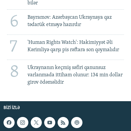
bilər
6
Bayramov: Azərbaycan Ukraynaya qaz
tədarük etməyə hazırdır
7
'Human Rights Watch': Hakimiyyət Əli
Kərimliyə qarşı pis rəftara son qoymalıdır
8
Ukraynanın keçmiş səfiri qanunsuz
varlanmada ittiham olunur: 134 min dollar
girov ödəməlidir
BIZI IZLƏ