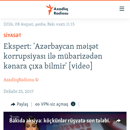
Keçid
linkləri
Əsas
2026, 08 Avqust, şənbə, Bakı vaxtı 11:15
məzmuna
GÜNDƏM
SIYASƏT
qayıt
#İZAHLA
Əsas
Ekspert: 'Azərbaycan məişət
KORRUPSIOMETR
naviqasiyaya
korrupsiyası ilə mübarizədən
qayıt
#ƏSLINDƏ
kənara çıxa bilmir' [video]
Axtarışa
FƏRQƏ BAX
keç
AzadlıqRadiosu ©
QANUNI DOĞRU
Dekabr 25, 2017
ARAŞDIRMA
MULTIMEDIA
Paylaş
VPN-siz açmaq
RADIO ARXIV
VIDEO
Bakıda aksiya: köçkünlər rüşvətə son tələbi ilə yolu bağladılar
HAQQIMIZDA
FOTOQALEREYA
OXU ZALI