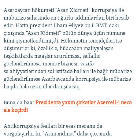
Azərbaycan hökuməti “Asan Xidməti” korrupsiya ilə
mübarizə sahəsində ən uğurlu addımlardan biri hesab
edir. Hətta prezident İlham Əliyev bu il BMT-dəki
çıxışında “Asan Xidməti” bütün dünya üçün nümunə
kimi qiymətləndirmişdi. Hökumətin tənqidçiləri isə
düşünürlər ki, özəlliklə, büdcədən maliyyələşən
təşkilatlarda maaşlar artırılmasa, şəffaflıq
gücləndirilməsə, məmur biznesi, vəzifə
səlahiyyətlərindən sui istifadə halları ilə bağlı mübarizə
gücləndirilməsə Azərbaycanda korrupsiya ilə mübarizə
haqda hələ uzun illər danışılacaq.
Buna da bax:
Prezidentə yaxın şirkətlər Azercell-i necə
ələ keçirdi
Antikorrupsiya fəalları bir əsas məqamı da
vurğulayırlar ki, "Asan xidmət" daha çox xırda