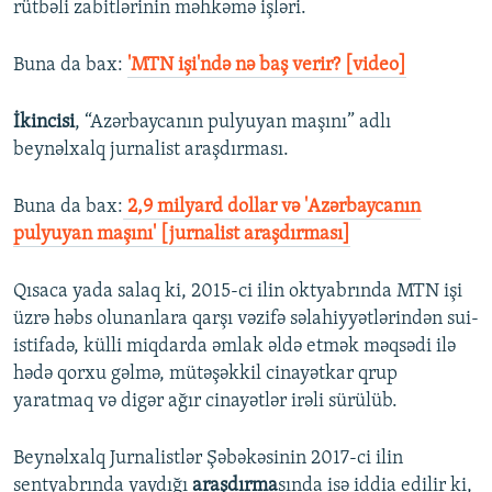
rütbəli zabitlərinin məhkəmə işləri.
Buna da bax:
'MTN işi'ndə nə baş verir? [video]
İkincisi
, “Azərbaycanın pulyuyan maşını” adlı
beynəlxalq jurnalist araşdırması.
Buna da bax:​
2,9 milyard dollar və 'Azərbaycanın
pulyuyan maşını' [jurnalist araşdırması]
Qısaca yada salaq ki, 2015-ci ilin oktyabrında MTN işi
üzrə həbs olunanlara qarşı vəzifə səlahiyyətlərindən sui-
istifadə, külli miqdarda əmlak əldə etmək məqsədi ilə
hədə qorxu gəlmə, mütəşəkkil cinayətkar qrup
yaratmaq və digər ağır cinayətlər irəli sürülüb.
Beynəlxalq Jurnalistlər Şəbəkəsinin 2017-ci ilin
sentyabrında yaydığı
araşdırma
sında isə iddia edilir ki,