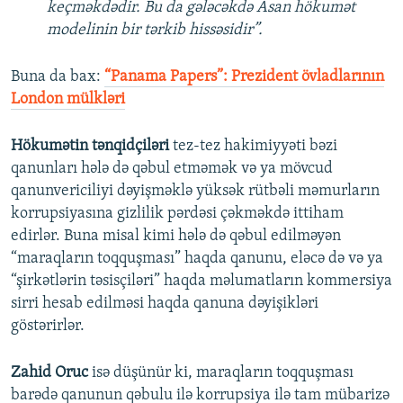
keçməkdədir. Bu da gələcəkdə Asan hökumət
modelinin bir tərkib hissəsidir”.
Buna da bax:
“Panama Papers”: Prezident övladlarının
London mülkləri
Hökumətin tənqidçiləri
tez-tez hakimiyyəti bəzi
qanunları hələ də qəbul etməmək və ya mövcud
qanunvericiliyi dəyişməklə yüksək rütbəli məmurların
korrupsiyasına gizlilik pərdəsi çəkməkdə ittiham
edirlər. Buna misal kimi hələ də qəbul edilməyən
“maraqların toqquşması” haqda qanunu, eləcə də və ya
“şirkətlərin təsisçiləri” haqda məlumatların kommersiya
sirri hesab edilməsi haqda qanuna dəyişikləri
göstərirlər.
Zahid Oruc
isə düşünür ki, maraqların toqquşması
barədə qanunun qəbulu ilə korrupsiya ilə tam mübarizə