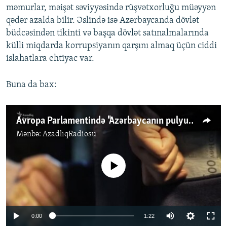
məmurlar, məişət səviyyəsində rüşvətxorluğu müəyyən
qədər azalda bilir. Əslində isə Azərbaycanda dövlət
büdcəsindən tikinti və başqa dövlət satınalmalarında
külli miqdarda korrupsiyanın qarşını almaq üçün ciddi
islahatlara ehtiyac var.
Buna da bax:
Avropa Parlamentində "Azərbaycanın pulyuyan maşını" müzakirə olunub
Mənbə:
AzadlıqRadiosu
No media source currently available
0:00
1:22