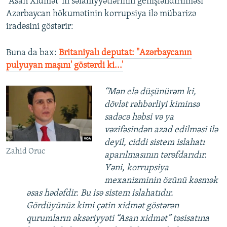
“Asan Xidmət”in səlahiyyətlərinin genişləndirilməsi
Azərbaycan hökumətinin korrupsiya ilə mübarizə
iradəsini göstərir:
Buna da bax:
Britaniyalı deputat: ''Azərbaycanın
pulyuyan maşını' göstərdi ki...'
“Mən elə düşünürəm ki,
dövlət rəhbərliyi kiminsə
sadəcə həbsi və ya
vəzifəsindən azad edilməsi ilə
deyil, ciddi sistem islahatı
Zahid Oruc
aparılmasının tərəfdarıdır.
Yəni, korrupsiya
mexanizminin özünü kəsmək
əsas hədəfdir. Bu isə sistem islahatıdır.
Gördüyünüz kimi çətin xidmət göstərən
qurumların əksəriyyəti “Asan xidmət” təsisatına