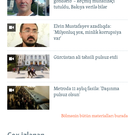
göndərib' – keçmiş mühafizəçi
tutuldu, Bakıya verilə bilər
Elvin Mustafayev azadlıqda:
'Milyonluq yox, minlik korrupsiya
var'
Gürcüstan ali təhsili pulsuz etdi
Metroda 11 aylıq fasilə: 'Daşınma
pulsuz olsun'
Bölmənin bütün materialları burada