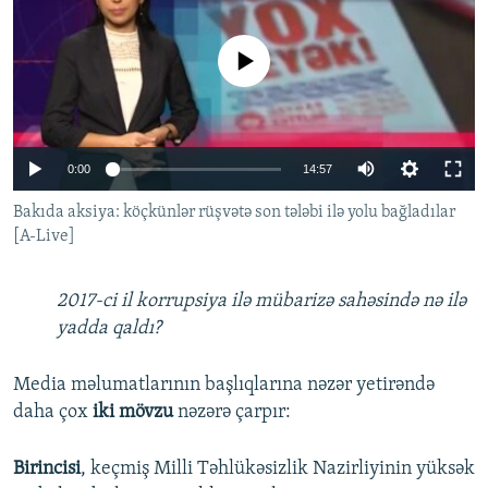
İNFOQRAFIKA
AZƏRBAYCAN ƏDƏBIYYATI KITABXANASI
MISSIYAMIZ
BIZI IZLƏ
KARIKATURA
İSLAM VƏ DEMOKRATIYA
PEŞƏ ETIKASI VƏ JURNALISTIKA STANDARTLARIMIZ
No media source currently available
İZ - MƏDƏNIYYƏT PROQRAMI
MATERIALLARIMIZDAN ISTIFADƏ
AZADLIQRADIOSU MOBIL TELEFONUNUZDA
RFE/RL-in bütün saytları
0:00
14:57
BIZIMLƏ ƏLAQƏ
Bakıda aksiya: köçkünlər rüşvətə son tələbi ilə yolu bağladılar
XƏBƏR BÜLLETENLƏRIMIZ
[A-Live]
2017-ci il korrupsiya ilə mübarizə sahəsində nə ilə
yadda qaldı?
Media məlumatlarının başlıqlarına nəzər yetirəndə
daha çox
iki mövzu
nəzərə çarpır:
Birincisi
, keçmiş Milli Təhlükəsizlik Nazirliyinin yüksək