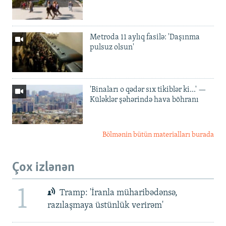
Metroda 11 aylıq fasilə: 'Daşınma
pulsuz olsun'
'Binaları o qədər sıx tikiblər ki...' —
Küləklər şəhərində hava böhranı
Bölmənin bütün materialları burada
Çox izlənən
1
Tramp: 'İranla müharibədənsə,
razılaşmaya üstünlük verirəm'