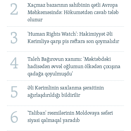
2
Xaçmaz bazarının sahibinin qətli Avropa
Məhkəməsində: Hökumətdən cavab tələb
olunur
3
'Human Rights Watch': Hakimiyyət Əli
Kərimliyə qarşı pis rəftara son qoymalıdır
4
Taleh Bağırovun xanımı: 'Məktəbdəki
hadisədən əvvəl oğlumun ölkədən çıxışına
qadağa qoyulmuşdu'
5
Əli Kərimlinin saxlanma şəraitinin
ağırlaşdırıldığı bildirilir
6
'Taliban' rəsmilərinin Moldovaya səfəri
siyasi qalmaqal yaradıb