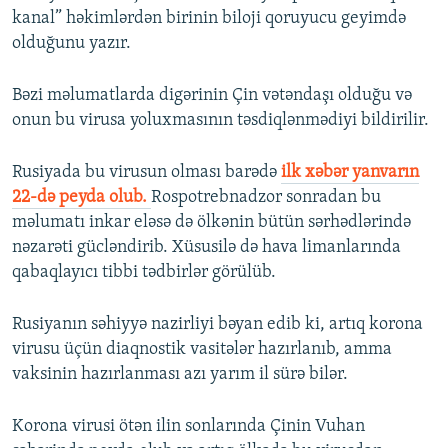
kanal” həkimlərdən birinin biloji qoruyucu geyimdə
olduğunu yazır.
Bəzi məlumatlarda digərinin Çin vətəndaşı olduğu və
onun bu virusa yoluxmasının təsdiqlənmədiyi bildirilir.
Rusiyada bu virusun olması barədə
ilk xəbər yanvarın
22-də peyda olub.
Rospotrebnadzor sonradan bu
məlumatı inkar eləsə də ölkənin bütün sərhədlərində
nəzarəti gücləndirib. Xüsusilə də hava limanlarında
qabaqlayıcı tibbi tədbirlər görülüb.
Rusiyanın səhiyyə nazirliyi bəyan edib ki, artıq korona
virusu üçün diaqnostik vasitələr hazırlanıb, amma
vaksinin hazırlanması azı yarım il sürə bilər.
Korona virusi ötən ilin sonlarında Çinin Vuhan