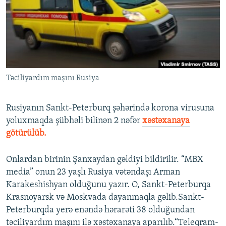
İNFOQRAFIKA
AZƏRBAYCAN ƏDƏBIYYATI KITABXANASI
MISSIYAMIZ
BIZI IZLƏ
KARIKATURA
İSLAM VƏ DEMOKRATIYA
PEŞƏ ETIKASI VƏ JURNALISTIKA STANDARTLARIMIZ
İZ - MƏDƏNIYYƏT PROQRAMI
MATERIALLARIMIZDAN ISTIFADƏ
AZADLIQRADIOSU MOBIL TELEFONUNUZDA
RFE/RL-in bütün saytları
Təciliyardım maşını Rusiya
BIZIMLƏ ƏLAQƏ
XƏBƏR BÜLLETENLƏRIMIZ
Rusiyanın Sankt-Peterburq şəhərində korona virusuna
yoluxmaqda şübhəli bilinən 2 nəfər
xəstəxanaya
götürülüb.
Onlardan birinin Şanxaydan gəldiyi bildirilir. “MBX
media” onun 23 yaşlı Rusiya vətəndaşı Arman
Karakeshishyan olduğunu yazır. O, Sankt-Peterburqa
Krasnoyarsk və Moskvada dayanmaqla gəlib.Sankt-
Peterburqda yerə enəndə hərarəti 38 olduğundan
təciliyardım maşını ilə xəstəxanaya aparılıb.“Teleqram-