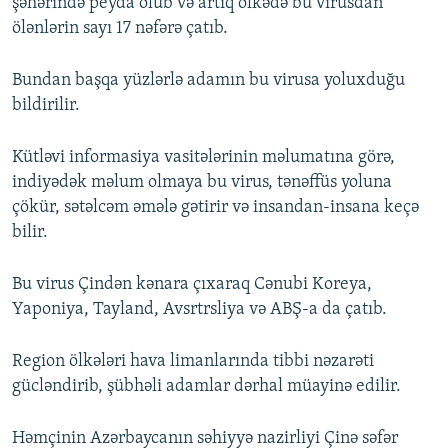
şəhərində peyda olub və artıq ölkədə bu virusdan
ölənlərin sayı 17 nəfərə çatıb.
Bundan başqa yüzlərlə adamın bu virusa yoluxduğu
bildirilir.
Kütləvi informasiya vasitələrinin məlumatına görə,
indiyədək məlum olmaya bu virus, tənəffüs yoluna
çökür, sətəlcəm əmələ gətirir və insandan-insana keçə
bilir.
Bu virus Çindən kənara çıxaraq Cənubi Koreya,
Yaponiya, Tayland, Avsrtrsliya və ABŞ-a da çatıb.
Region ölkələri hava limanlarında tibbi nəzarəti
gücləndirib, şübhəli adamlar dərhal müayinə edilir.
Həmçinin Azərbaycanın səhiyyə nazirliyi Çinə səfər