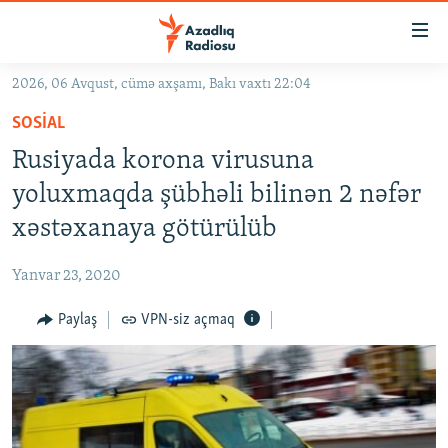
Keçid
linkləri
Əsas
2026, 06 Avqust, cümə axşamı, Bakı vaxtı 22:04
məzmuna
GÜNDƏM
SOSIAL
qayıt
#İZAHLA
Əsas
Rusiyada korona virusuna
KORRUPSIOMETR
naviqasiyaya
yoluxmaqda şübhəli bilinən 2 nəfər
qayıt
#ƏSLINDƏ
xəstəxanaya götürülüb
Axtarışa
FƏRQƏ BAX
keç
Yanvar 23, 2020
QANUNI DOĞRU
Paylaş
VPN-siz açmaq
ARAŞDIRMA
MULTIMEDIA
RADIO ARXIV
VIDEO
HAQQIMIZDA
FOTOQALEREYA
OXU ZALI