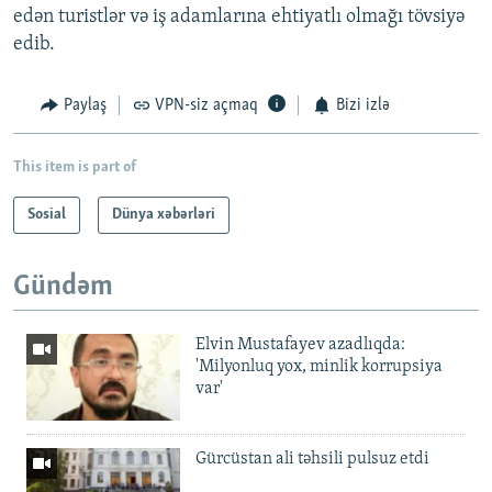
edən turistlər və iş adamlarına ehtiyatlı olmağı tövsiyə
edib.
Paylaş
VPN-siz açmaq
Bizi izlə
This item is part of
Sosial
Dünya xəbərləri
Gündəm
Elvin Mustafayev azadlıqda:
'Milyonluq yox, minlik korrupsiya
var'
Gürcüstan ali təhsili pulsuz etdi