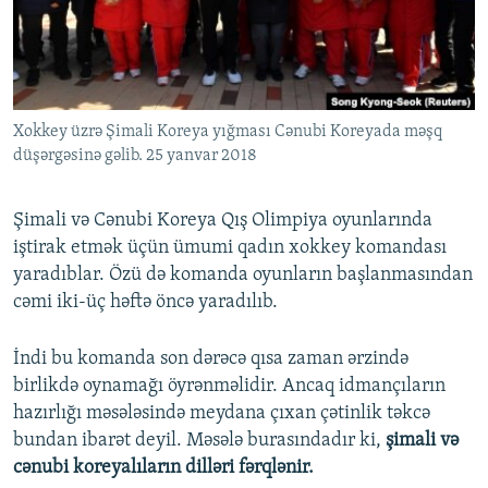
İNFOQRAFIKA
AZƏRBAYCAN ƏDƏBIYYATI KITABXANASI
MISSIYAMIZ
BIZI IZLƏ
KARIKATURA
İSLAM VƏ DEMOKRATIYA
PEŞƏ ETIKASI VƏ JURNALISTIKA STANDARTLARIMIZ
İZ - MƏDƏNIYYƏT PROQRAMI
MATERIALLARIMIZDAN ISTIFADƏ
Xokkey üzrə Şimali Koreya yığması Cənubi Koreyada məşq
AZADLIQRADIOSU MOBIL TELEFONUNUZDA
RFE/RL-in bütün saytları
düşərgəsinə gəlib. 25 yanvar 2018
BIZIMLƏ ƏLAQƏ
XƏBƏR BÜLLETENLƏRIMIZ
Şimali və Cənubi Koreya Qış Olimpiya oyunlarında
iştirak etmək üçün ümumi qadın xokkey komandası
yaradıblar. Özü də komanda oyunların başlanmasından
cəmi iki-üç həftə öncə yaradılıb.
İndi bu komanda son dərəcə qısa zaman ərzində
birlikdə oynamağı öyrənməlidir. Ancaq idmançıların
hazırlığı məsələsində meydana çıxan çətinlik təkcə
bundan ibarət deyil. Məsələ burasındadır ki,
şimali və
cənubi koreyalıların dilləri fərqlənir.