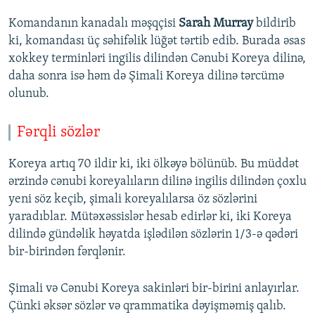
Komandanın kanadalı məşqçisi
Sarah Murray
bildirib
ki, komandası üç səhifəlik lüğət tərtib edib. Burada əsas
xokkey terminləri ingilis dilindən Cənubi Koreya dilinə,
daha sonra isə həm də Şimali Koreya dilinə tərcümə
olunub.
Fərqli sözlər
Koreya artıq 70 ildir ki, iki ölkəyə bölünüb. Bu müddət
ərzində cənubi koreyalıların dilinə ingilis dilindən çoxlu
yeni söz keçib, şimali koreyalılarsa öz sözlərini
yaradıblar. Mütəxəssislər hesab edirlər ki, iki Koreya
dilində gündəlik həyatda işlədilən sözlərin 1/3-ə qədəri
bir-birindən fərqlənir.
Şimali və Cənubi Koreya sakinləri bir-birini anlayırlar.
Çünki əksər sözlər və qrammatika dəyişməmiş qalıb.