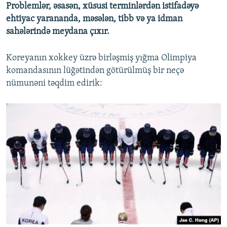
Problemlər, əsasən, xüsusi terminlərdən istifadəyə
ehtiyac yarananda, məsələn, tibb və ya idman
sahələrində meydana çıxır.
Koreyanın xokkey üzrə birləşmiş yığma Olimpiya
komandasının lüğətindən götürülmüş bir neçə
nümunəni təqdim edirik: