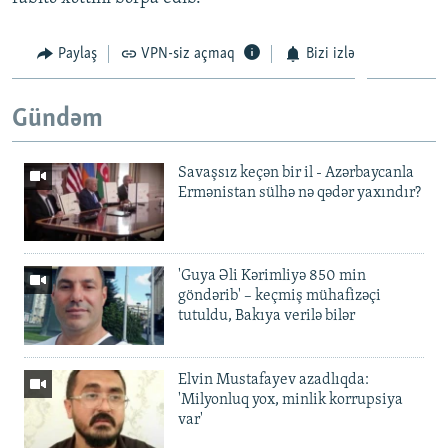
Paylaş
VPN-siz açmaq
Bizi izlə
Gündəm
Savaşsız keçən bir il - Azərbaycanla
Ermənistan sülhə nə qədər yaxındır?
'Guya Əli Kərimliyə 850 min
göndərib' – keçmiş mühafizəçi
tutuldu, Bakıya verilə bilər
Elvin Mustafayev azadlıqda:
'Milyonluq yox, minlik korrupsiya
var'