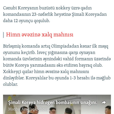
Cənubi Koreyanın buzüstü xokkey üzrə qadın
komandasının 23-nəfərlik heyətinə Şimali Koreyadan
daha 12 oyunçu qoşulub.
Himn əvəzinə xalq mahnısı
Birləşmiş komanda artıq Olimpiadadan kənar ilk məşq
oyununu keçirib. İsveç yığmasına qarşı oynayan
komanda üzvlərinin əynindəki vahid formanın üzərində
bütöv Koreya yarımadasını əks etdirən bayraq olub.
Xokkeyçi qızlar himn əvəzinə xalq mahnısını
dinləyiblər. Koreyalılar bu oyunda 1-3 hesabı ilə məğlub
olublar.
Şimali Koreya hidrogen bombasının sınağını keçirdiyini deyir
Mənbə:
AzadlıqRadiosu