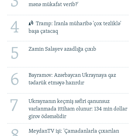
3
mənə mükafat verib?'
4
Tramp: İranla müharibə 'çox tezliklə'
başa çatacaq
5
Zamin Salayev azadlığa çıxıb
6
Bayramov: Azərbaycan Ukraynaya qaz
tədarük etməyə hazırdır
7
Ukraynanın keçmiş səfiri qanunsuz
varlanmada ittiham olunur: 134 min dollar
girov ödəməlidir
MeydanTV işi: 'Çamadanlarla çıxarılan