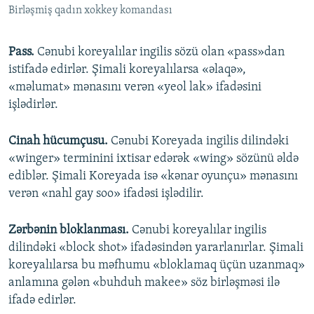
Birləşmiş qadın xokkey komandası
Pass.
Cənubi koreyalılar ingilis sözü olan «pass»dan
istifadə edirlər. Şimali koreyalılarsa «əlaqə»,
«məlumat» mənasını verən «yeol lak» ifadəsini
işlədirlər.
Cinah hücumçusu.
Cənubi Koreyada ingilis dilindəki
«winger» terminini ixtisar edərək «wing» sözünü əldə
ediblər. Şimali Koreyada isə «kənar oyunçu» mənasını
verən «nahl gay soo» ifadəsi işlədilir.
Zərbənin bloklanması.
Cənubi koreyalılar ingilis
dilindəki «block shot» ifadəsindən yararlanırlar. Şimali
koreyalılarsa bu məfhumu «bloklamaq üçün uzanmaq»
anlamına gələn «buhduh makee» söz birləşməsi ilə
ifadə edirlər.