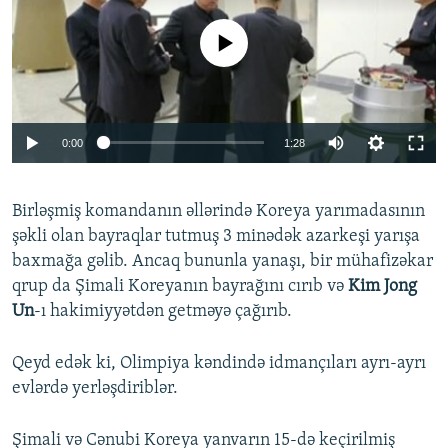
No media source currently available
0:00
1:28
Birləşmiş komandanın əllərində Koreya yarımadasının
şəkli olan bayraqlar tutmuş 3 minədək azarkeşi yarışa
baxmağa gəlib. Ancaq bununla yanaşı, bir mühafizəkar
qrup da Şimali Koreyanın bayrağını cırıb və
Kim Jong
Un
-ı hakimiyyətdən getməyə çağırıb.
Qeyd edək ki, Olimpiya kəndində idmançıları ayrı-ayrı
evlərdə yerləşdiriblər.
Şimali və Cənubi Koreya yanvarın 15-də keçirilmiş