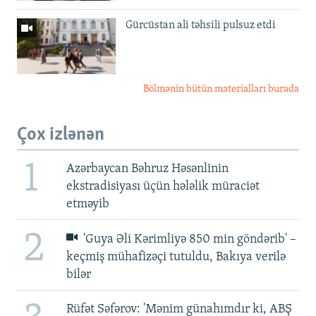
Gürcüstan ali təhsili pulsuz etdi
Bölmənin bütün materialları burada
Çox izlənən
1
Azərbaycan Bəhruz Həsənlinin
ekstradisiyası üçün hələlik müraciət
etməyib
2
'Guya Əli Kərimliyə 850 min göndərib' –
keçmiş mühafizəçi tutuldu, Bakıya verilə
bilər
Rüfət Səfərov: 'Mənim günahımdır ki, ABŞ