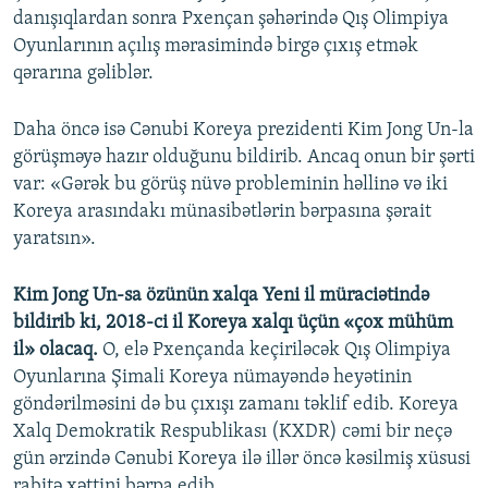
danışıqlardan sonra Pxençan şəhərində Qış Olimpiya
Oyunlarının açılış mərasimində birgə çıxış etmək
qərarına gəliblər.
Daha öncə isə Cənubi Koreya prezidenti Kim Jong Un-la
görüşməyə hazır olduğunu bildirib. Ancaq onun bir şərti
var: «Gərək bu görüş nüvə probleminin həllinə və iki
Koreya arasındakı münasibətlərin bərpasına şərait
yaratsın».
Kim Jong Un-sa özünün xalqa Yeni il müraciətində
bildirib ki, 2018-ci il Koreya xalqı üçün «çox mühüm
il» olacaq.
O, elə Pxençanda keçiriləcək Qış Olimpiya
Oyunlarına Şimali Koreya nümayəndə heyətinin
göndərilməsini də bu çıxışı zamanı təklif edib. Koreya
Xalq Demokratik Respublikası (KXDR) cəmi bir neçə
gün ərzində Cənubi Koreya ilə illər öncə kəsilmiş xüsusi
rabitə xəttini bərpa edib.