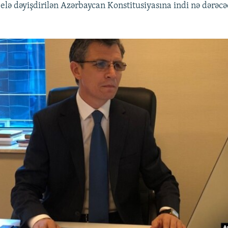
elə dəyişdirilən Azərbaycan Konstitusiyasına indi nə dərəc