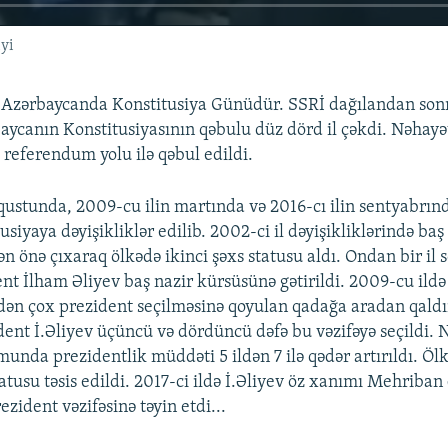
iyi
 Azərbaycanda Konstitusiya Günüdür. SSRİ dağılandan sonr
aycanın Konstitusiyasının qəbulu düz dörd il çəkdi. Nəhayət,
 referendum yolu ilə qəbul edildi.
vqustunda, 2009-cu ilin martında və 2016-cı ilin sentyabrı
tusiyaya dəyişikliklər edilib. 2002-ci il dəyişikliklərində baş
n önə çıxaraq ölkədə ikinci şəxs statusu aldı. Ondan bir il 
nt İlham Əliyev baş nazir kürsüsünə gətirildi. 2009-cu ildə 
fədən çox prezident seçilməsinə qoyulan qadağa aradan qaldı
dent İ.Əliyev üçüncü və dördüncü dəfə bu vəzifəyə seçildi. 
munda prezidentlik müddəti 5 ildən 7 ilə qədər artırıldı. Öl
atusu təsis edildi. 2017-ci ildə İ.Əliyev öz xanımı Mehriban
rezident vəzifəsinə təyin etdi...