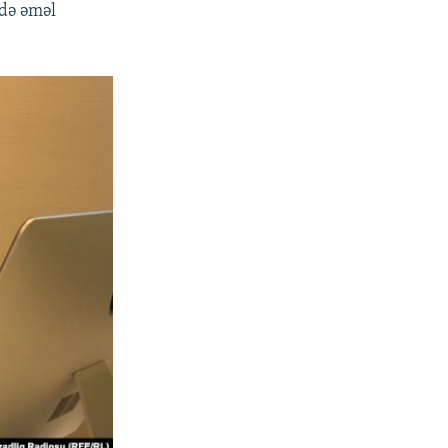
ədə əməl