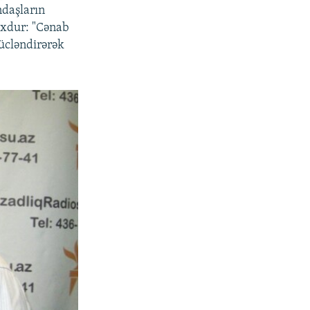
ndaşların
oxdur: "Cənab
ücləndirərək