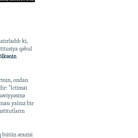
tırladıb ki,
titusiya qəbul
ölkənin
rinin, ondan
ir: "İctimai
səviyyəsinə
ması yalnız bir
titutların
 bütün ərazisi