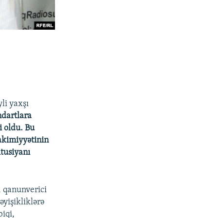
li yaxşı
ndartlara
i oldu. Bu
hakimiyyətinin
itusiyanı
, qanunverici
yişikliklərə
iqi,