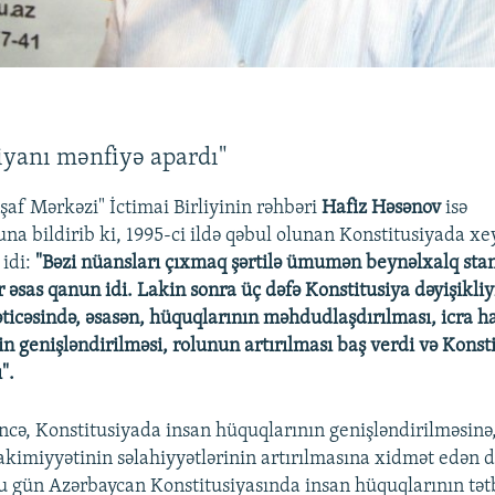
iyanı mənfiyə apardı"
şaf Mərkəzi" İctimai Birliyinin rəhbəri
Hafiz Həsənov
isə
na bildirib ki, 1995-ci ildə qəbul olunan Konstitusiyada xey
idi:
"Bəzi nüansları çıxmaq şərtilə ümumən beynəlxalq sta
 əsas qanun idi. Lakin sonra üç dəfə Konstitusiya dəyişikliy
nəticəsində, əsasən, hüquqlarının məhdudlaşdırılması, icra 
in genişləndirilməsi, rolunun artırılması baş verdi və Konst
".
incə, Konstitusiyada insan hüquqlarının genişləndirilməsinə
imiyyətinin səlahiyyətlərinin artırılmasına xidmət edən də
Bu gün Azərbaycan Konstitusiyasında insan hüquqlarının tətb