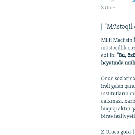
Z.Oruc
"Müstəqil
Milli Məclisin
müstəqillik qa
edilib:
"Bu, öz
həyatında mühü
Onun sözlərinə
irəli gələn qa
institutların i
qalxması, xari
hüquqi aktın 
birgə fəaliyyət
Z.Oruca görə, 