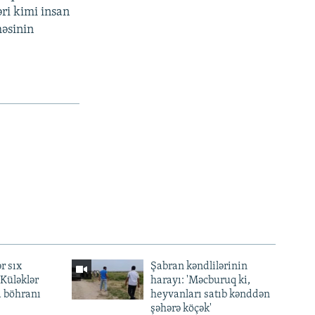
ri kimi insan
məsinin
r sıx
Şabran kəndlilərinin
— Küləklər
harayı: 'Məcburuq ki,
a böhranı
heyvanları satıb kənddən
şəhərə köçək'