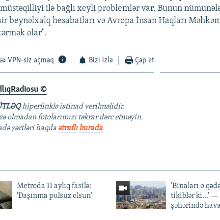
üstəqilliyi ilə bağlı xeyli problemlər var. Bunun nümunələ
ir beynəlxalq hesabatları və Avropa İnsan Haqları Məhkə
tərmək olar".
VPN-siz açmaq
Bizi izlə
Çap et
dlıqRadiosu ©
TLƏQ
hiperlinklə istinad verilməlidir.
azə olmadan fotolarımızı təkrar dərc etməyin.
fadə şərtləri haqda
ətraflı burada
Metroda 11 aylıq fasilə:
'Binaları o qədə
'Daşınma pulsuz olsun'
tikiblər ki...' 
şəhərində hav