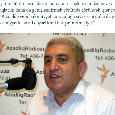
iyanın bütün normalarını bərqərar etmək, o cümlədən vətə
ıqlarını daha da genişləndirmək yönündə görüləcək işlər ç
19-cu ildə yeni hakimiyyət quruculuğu siyasətini daha da g
cəmiyyətin ən ali dəyəri kimi bərqərar etməliyik".