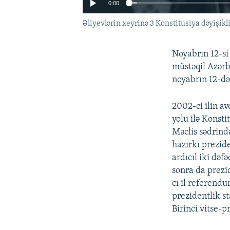
0:00
Əliyevlərin xeyrinə 3 Konstitusiya dəyişikl
Noyabrın 12-si
müstəqil Azərb
noyabrın 12-də
2002-ci ilin a
yolu ilə Konsti
Məclis sədrində
hazırkı prezide
ardıcıl iki də
sonra da prezi
cı il referendu
prezidentlik st
Birinci vitse-p