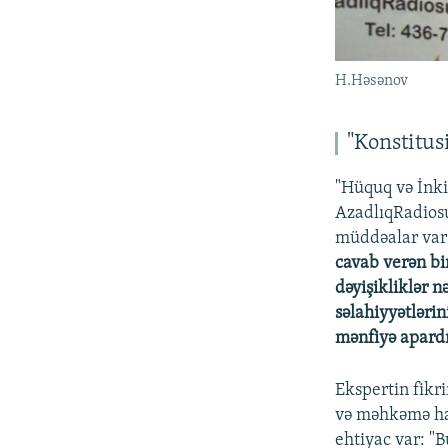
H.Həsənov
"Konstitus
"Hüquq və İnki
AzadlıqRadiosu
müddəalar var 
cavab verən bir
dəyişikliklər 
səlahiyyətlərin
mənfiyə apardı
Ekspertin fikr
və məhkəmə hak
ehtiyac var: "