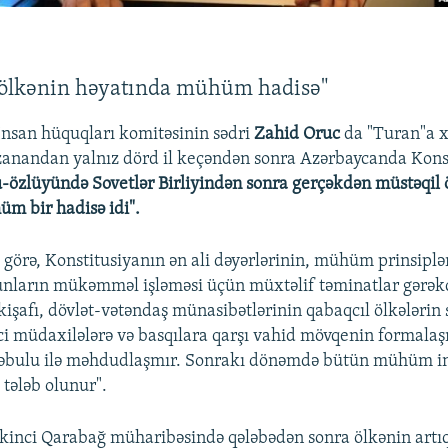
 ölkənin həyatında mühüm hadisə"
 İnsan hüquqları komitəsinin sədri
Zahid Oruc
da "Turan"a xa
zanandan yalnız dörd il keçəndən sonra Azərbaycanda Kons
ü-özlüyündə Sovetlər Birliyindən sonra gerçəkdən müstəqil 
m bir hadisə idi".
 görə, Konstitusiyanın ən ali dəyərlərinin, mühüm prinsiplə
nunların mükəmməl işləməsi üçün müxtəlif təminatlar gərəkd
nkişafı, dövlət-vətəndaş münasibətlərinin qabaqcıl ölkələrin 
ci müdaxilələrə və basqılara qarşı vahid mövqenin formalaş
qəbulu ilə məhdudlaşmır. Sonrakı dönəmdə bütün mühüm ins
i tələb olunur".
İkinci Qarabağ müharibəsində qələbədən sonra ölkənin artıq