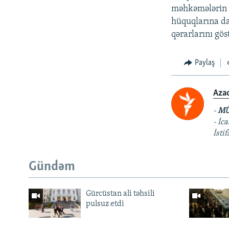
məhkəmələrin m
hüquqlarına da
qərarlarını gös
Paylaş
Aza
-
MÜ
- İc
İsti
Gündəm
Gürcüstan ali təhsili
pulsuz etdi