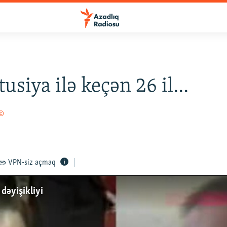
usiya ilə keçən 26 il...
 ©
VPN-siz açmaq
 dəyişikliyi