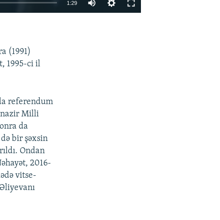
1:29
EMBED
PAYLAŞ
a (1991)
 1995-ci il
nda referendum
 nazir Milli
sonra da
də bir şəxsin
rıldı. Ondan
Nəhayət, 2016-
kədə vitse-
 Əliyevanı