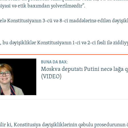
iyasi və etik baxımdan yolverilməzdir”.
ə Konstitusiyanın 3-cü və 8-ci maddələrinə edilən dəyişik
bu dəyişikliklər Konstitusiyanın 1-ci və 2-ci fəsli ilə ziddiyy
BUNA DA BAX:
Moskva deputatı Putini necə lağa 
(VIDEO)
ir ki, Konstitusiya dəyişikliklərinin qəbulu prosedurunun 