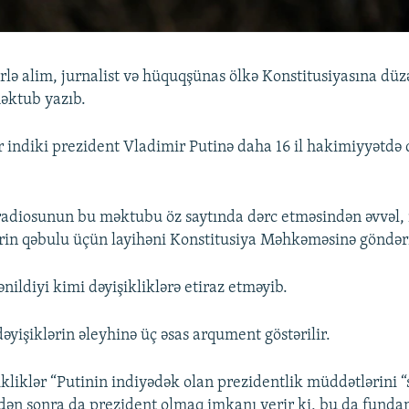
lə alim, jurnalist və hüquqşünas ölkə Konstitusiyasına düzə
məktub yazıb.
ər indiki prezident Vladimir Putinə daha 16 il hakimiyyətd
adiosunun bu məktubu öz saytında dərc etməsindən əvvəl,
ərin qəbulu üçün layihəni Konstitusiya Məhkəməsinə göndər
ildiyi kimi dəyişikliklərə etiraz etməyib.
yişiklərin əleyhinə üç əsas arqument göstərilir.
şikliklər “Putinin indiyədək olan prezidentlik müddətlərini “s
dən sonra da prezident olmaq imkanı verir ki, bu da funda