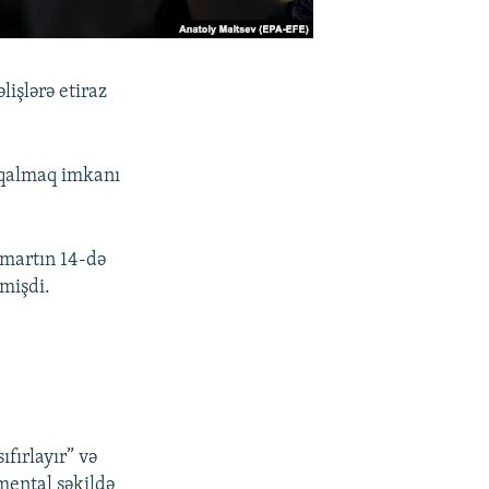
lişlərə etiraz
ə qalmaq imkanı
 martın 14-də
mişdi.
ıfırlayır” və
mental şəkildə