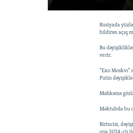
Rusiyada yüzlər
bildirən açıq 
Bu dəyişiklikl
verir.
“Exo Moskvı” r
Putin dəyişikl
Məhkəmə gözlən
Məktubda bu də
Birincisi, dəyi
ona 2024-cü il