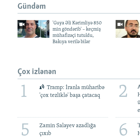
Gündəm
'Guya Əli Kərimliyə 850
min göndərib' – keçmiş
mühafizəçi tutuldu,
Bakıya verilə bilər
Çox izlənən
1
2
Tramp: İranla müharibə
H
'çox tezliklə' başa çatacaq
ü
5
6
Zamin Salayev azadlığa
'
çıxıb
H