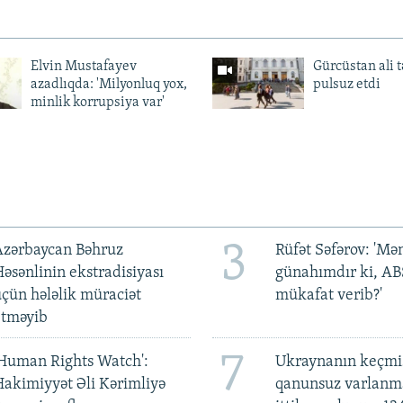
Elvin Mustafayev
Gürcüstan ali t
azadlıqda: 'Milyonluq yox,
pulsuz etdi
minlik korrupsiya var'
3
Azərbaycan Bəhruz
Rüfət Səfərov: 'M
əsənlinin ekstradisiyası
günahımdır ki, A
çün hələlik müraciət
mükafat verib?'
etməyib
7
Human Rights Watch':
Ukraynanın keçmiş
akimiyyət Əli Kərimliyə
qanunsuz varlan