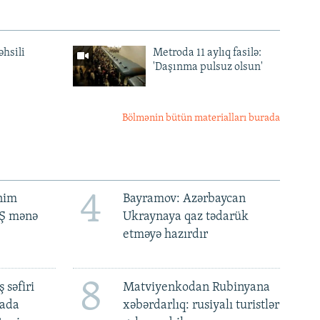
əhsili
Metroda 11 aylıq fasilə:
'Daşınma pulsuz olsun'
Bölmənin bütün materialları burada
4
ənim
Bayramov: Azərbaycan
BŞ mənə
Ukraynaya qaz tədarük
etməyə hazırdır
8
 səfiri
Matviyenkodan Rubinyana
mada
xəbərdarlıq: rusiyalı turistlər