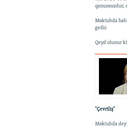
qanunsuzdur, s
Məktubda habel
gedir.
Qeyd olunur ki, 
"Çevriliş"
Məktubda deyil