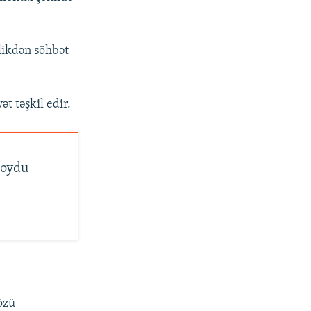
likdən söhbət
ət təşkil edir.
qoydu
özü