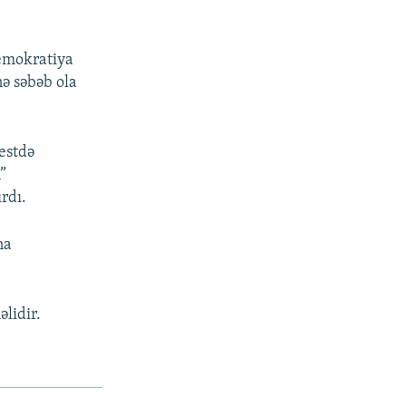
demokratiya
nə səbəb ola
estdə
”
rdı.
na
lidir.