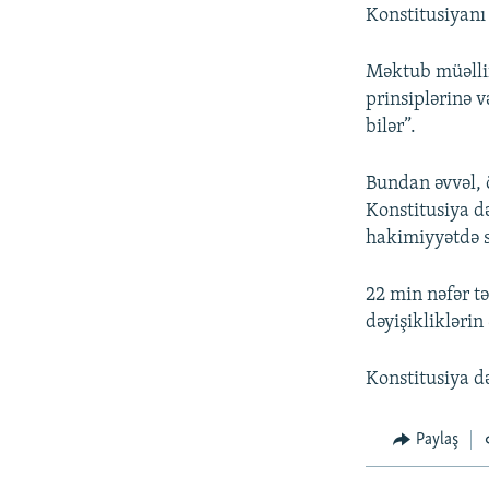
Konstitusiyanı
Məktub müəllif
prinsiplərinə v
bilər”.
Bundan əvvəl, 
Konstitusiya də
hakimiyyətdə s
22 min nəfər t
dəyişikliklərin
Konstitusiya d
Paylaş