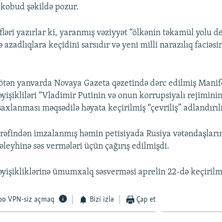
 kobud şəkildə pozur.
ləri yazırlar ki, yaranmış vəziyyət “ölkənin təkamül yolu 
ə azadlıqlara keçidini sarsıdır və yeni milli narazılıq faciəsi
ötən yanvarda Novaya Gazeta qəzetində dərc edilmiş Manif
yişikliləri “Vladimir Putinin və onun korrupsiyalı rejiminin
axlanması məqsədilə həyata keçirilmiş “çevriliş” adlandırılı
ərəfindən imzalanmış həmin petisiyada Rusiya vətəndaşları
 əleyhinə səs vermələri üçün çağırış edilmişdi.
əyişikliklərinə ümumxalq səsverməsi aprelin 22-də keçirilmə
VPN-siz açmaq
Bizi izlə
Çap et