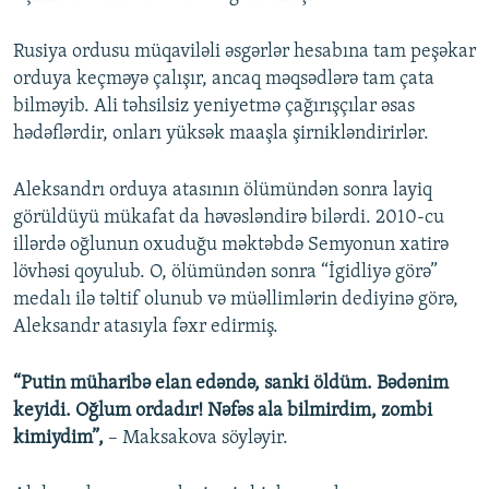
Rusiya ordusu müqaviləli əsgərlər hesabına tam peşəkar
orduya keçməyə çalışır, ancaq məqsədlərə tam çata
bilməyib. Ali təhsilsiz yeniyetmə çağırışçılar əsas
hədəflərdir, onları yüksək maaşla şirnikləndirirlər.
Aleksandrı orduya atasının ölümündən sonra layiq
görüldüyü mükafat da həvəsləndirə bilərdi. 2010-cu
illərdə oğlunun oxuduğu məktəbdə Semyonun xatirə
lövhəsi qoyulub. O, ölümündən sonra “İgidliyə görə”
medalı ilə təltif olunub və müəllimlərin dediyinə görə,
Aleksandr atasıyla fəxr edirmiş.
“Putin müharibə elan edəndə, sanki öldüm. Bədənim
keyidi. Oğlum ordadır! Nəfəs ala bilmirdim, zombi
kimiydim”,
– Maksakova söyləyir.