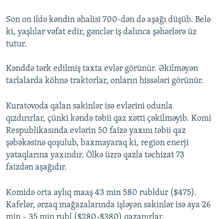
Son on ildə kəndin əhalisi 700-dən də aşağı düşüb. Belə
ki, yaşlılar vəfat edir, gənclər iş dalınca şəhərlərə üz
tutur.
Kənddə tərk edilmiş taxta evlər görünür. Əkilməyən
tarlalarda köhnə traktorlar, onların hissələri görünür.
Kuratovoda qalan sakinlər isə evlərini odunla
qızdırırlar, çünki kəndə təbii qaz xətti çəkilməyib. Komi
Respublikasında evlərin 50 faizə yaxını təbii qaz
şəbəkəsinə qoşulub, baxmayaraq ki, region enerji
yataqlarına yaxındır. Ölkə üzrə qazla təchizat 73
faizdən aşağıdır.
Komidə orta aylıq maaş 43 min 580 rubldur ($475).
Kafelər, ərzaq mağazalarında işləyən sakinlər isə aya 26
min – 35 min rubl ($280-$380) qazanırlar.