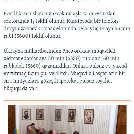
Kəndlilərə nisbətən yüksək maaşla təbii resurslar
sektorunda iş təklif olunur. Kuratovoda bir telefon
dirəyi üzərindəki maaş elanında belə iş üçün aya 55 min
rubl ($600) təklif olunur.
Ukrayna müharibəsindən öncə orduda müqaviləli
xidmət edənlər aya 30 min ($330) rubldan, 60 min
rubladək ($660) qazanırdılar. Onlara pulsuz ev, yaxud
ev tutmaq üçün pul verilirdi. Müqaviləli əsgərlərin bir
sıra imtiyazları, güzəştli ipoteka, pulsuz səyahət
hüququ da var.