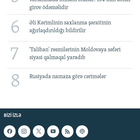
girov ödəməlidir
6
Əli Kərimlinin saxlanma şəraitinin
ağırlaşdırıldığı bildirilir
7
'Taliban' rəsmilərinin Moldovaya səfəri
siyasi qalmaqal yaradıb
8
Rusiyada namaza görə cərimələr
BIZI IZLƏ