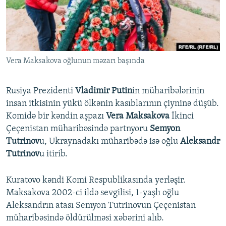
İNFOQRAFIKA
AZƏRBAYCAN ƏDƏBIYYATI KITABXANASI
MISSIYAMIZ
BIZI IZLƏ
KARIKATURA
İSLAM VƏ DEMOKRATIYA
PEŞƏ ETIKASI VƏ JURNALISTIKA STANDARTLARIMIZ
İZ - MƏDƏNIYYƏT PROQRAMI
MATERIALLARIMIZDAN ISTIFADƏ
Vera Maksakova oğlunun məzarı başında
AZADLIQRADIOSU MOBIL TELEFONUNUZDA
RFE/RL-in bütün saytları
BIZIMLƏ ƏLAQƏ
Rusiya Prezidenti
Vladimir Putin
in müharibələrinin
XƏBƏR BÜLLETENLƏRIMIZ
insan itkisinin yükü ölkənin kasıblarının çiyninə düşüb.
Komidə bir kəndin aşpazı
Vera Maksakova
İkinci
Çeçenistan müharibəsində partnyoru
Semyon
Tutrinov
u, Ukraynadakı müharibədə isə oğlu
Aleksandr
Tutrinov
u itirib.
Kuratovo kəndi Komi Respublikasında yerləşir.
Maksakova 2002-ci ildə sevgilisi, 1-yaşlı oğlu
Aleksandrın atası Semyon Tutrinovun Çeçenistan
müharibəsində öldürülməsi xəbərini alıb.