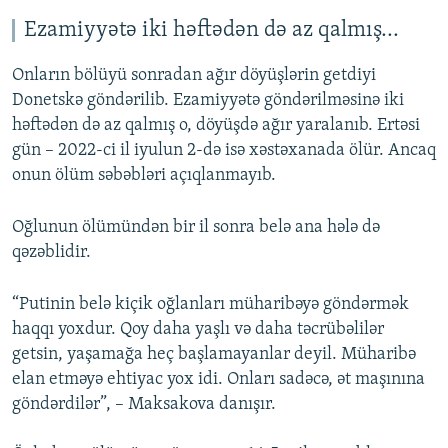
Ezamiyyətə iki həftədən də az qalmış...
Onların bölüyü sonradan ağır döyüşlərin getdiyi
Donetskə göndərilib. Ezamiyyətə göndərilməsinə iki
həftədən də az qalmış o, döyüşdə ağır yaralanıb. Ertəsi
gün – 2022-ci il iyulun 2-də isə xəstəxanada ölür. Ancaq
onun ölüm səbəbləri açıqlanmayıb.
Oğlunun ölümündən bir il sonra belə ana hələ də
qəzəblidir.
“Putinin belə kiçik oğlanları müharibəyə göndərmək
haqqı yoxdur. Qoy daha yaşlı və daha təcrübəlilər
getsin, yaşamağa heç başlamayanlar deyil. Müharibə
elan etməyə ehtiyac yox idi. Onları sadəcə, ət maşınına
göndərdilər”, – Maksakova danışır.