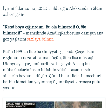
İyirmi ildən sonra, 2022-ci ildə oğlu Aleksandrın ölüm
xəbəri gəlir.
“Kənd boyu çığırırdım. Bu ola bilməzdi! O, ölə
bilməzdi!”
– mənzilində AzadlıqRadiosuna danışan ana
göz yaşlarını
saxlaya bilmir.
Putin 1999-cu ildə hakimiyyətə gələndə Çeçenistan
regionunu nəzarətə almaq üçün, ötən ilsə müstəqil
Ukraynaya qarşı müharibəyə başlayıb Ancaq bu
müharibələrin insan itkisinin yükü əsasən kasıb
ailələrin boynuna düşüb. Çünki belə ailələrin məcburi
hərbi xidmətdən yayınmaq üçün rüşvət verməyə pulu
yoxdur.