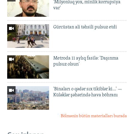
'Milyonluq yox, minlik korrupsiya
var'
Gürcüstan ali təhsili pulsuz etdi
Metroda 11 aylıq fasilə: 'Daşınma
pulsuz olsun'
'Binaları o qədər sıx tikiblər ki...' —
Küləklər şəhərində hava böhranı
Bölmənin bütün materialları burada