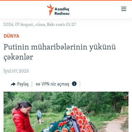
Keçid
linkləri
Əsas
2026, 07 Avqust, cümə, Bakı vaxtı 01:27
məzmuna
GÜNDƏM
DÜNYA
qayıt
#İZAHLA
Əsas
Putinin müharibələrinin yükünü
KORRUPSIOMETR
naviqasiyaya
çəkənlər
qayıt
#ƏSLINDƏ
Axtarışa
İyul 07, 2023
FƏRQƏ BAX
keç
QANUNI DOĞRU
Paylaş
VPN-siz açmaq
ARAŞDIRMA
MULTIMEDIA
RADIO ARXIV
VIDEO
HAQQIMIZDA
FOTOQALEREYA
OXU ZALI