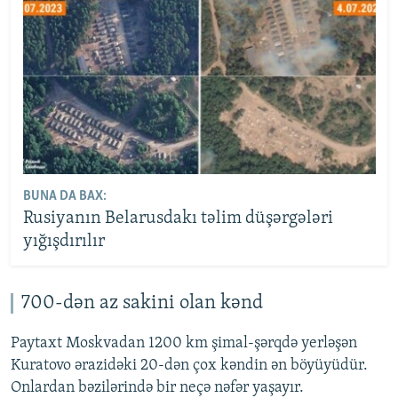
BUNA DA BAX:
Rusiyanın Belarusdakı təlim düşərgələri
yığışdırılır
700-dən az sakini olan kənd
Paytaxt Moskvadan 1200 km şimal-şərqdə yerləşən
Kuratovo ərazidəki 20-dən çox kəndin ən böyüyüdür.
Onlardan bəzilərində bir neçə nəfər yaşayır.