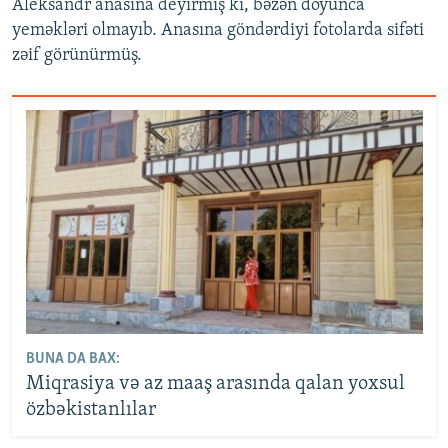
Aleksandr anasına deyirmiş ki, bəzən doyunca
yeməkləri olmayıb. Anasına göndərdiyi fotolarda sifəti
zəif görünürmüş.
BUNA DA BAX:
Miqrasiya və az maaş arasında qalan yoxsul
özbəkistanlılar