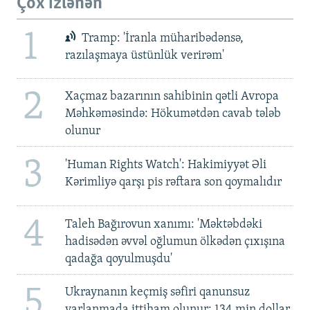
Çox izlənən
1
Tramp: 'İranla müharibədənsə,
razılaşmaya üstünlük verirəm'
2
Xaçmaz bazarının sahibinin qətli Avropa
Məhkəməsində: Hökumətdən cavab tələb
olunur
3
'Human Rights Watch': Hakimiyyət Əli
Kərimliyə qarşı pis rəftara son qoymalıdır
4
Taleh Bağırovun xanımı: 'Məktəbdəki
hadisədən əvvəl oğlumun ölkədən çıxışına
qadağa qoyulmuşdu'
5
Ukraynanın keçmiş səfiri qanunsuz
varlanmada ittiham olunur: 134 min dollar