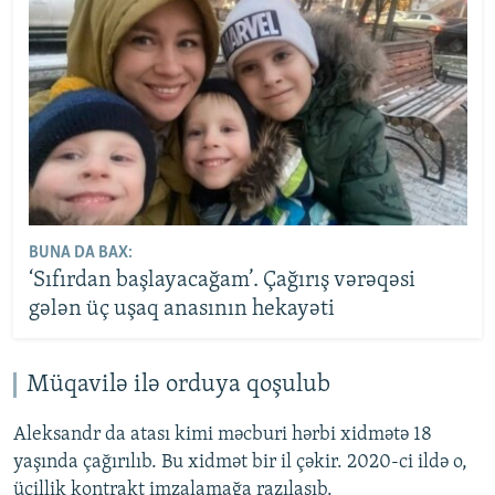
BUNA DA BAX:
‘Sıfırdan başlayacağam’. Çağırış vərəqəsi
gələn üç uşaq anasının hekayəti
Müqavilə ilə orduya qoşulub
Aleksandr da atası kimi məcburi hərbi xidmətə 18
yaşında çağırılıb. Bu xidmət bir il çəkir. 2020-ci ildə o,
üçillik kontrakt imzalamağa razılaşıb.