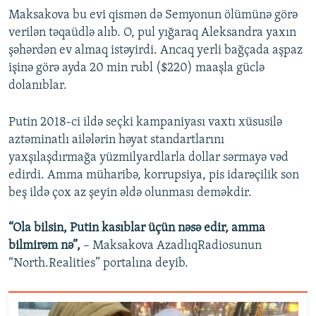
Maksakova bu evi qismən də Semyonun ölümünə görə
verilən təqaüdlə alıb. O, pul yığaraq Aleksandra yaxın
şəhərdən ev almaq istəyirdi. Ancaq yerli bağçada aşpaz
işinə görə ayda 20 min rubl ($220) maaşla güclə
dolanıblar.
Putin 2018-ci ildə seçki kampaniyası vaxtı xüsusilə
aztəminatlı ailələrin həyat standartlarını
yaxşılaşdırmağa yüzmilyardlarla dollar sərmayə vəd
edirdi. Amma müharibə, korrupsiya, pis idarəçilik son
beş ildə çox az şeyin əldə olunması deməkdir.
“Ola bilsin, Putin kasıblar üçün nəsə edir, amma
bilmirəm nə”,
– Maksakova AzadlıqRadiosunun
“North.Realities” portalına deyib.