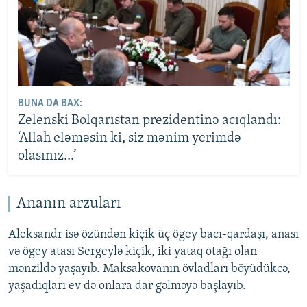
BUNA DA BAX:
Zelenski Bolqarıstan prezidentinə acıqlandı:
‘Allah eləməsin ki, siz mənim yerimdə
olasınız...’
Ananın arzuları
Aleksandr isə özündən kiçik üç ögey bacı-qardaşı, anası
və ögey atası Sergeylə kiçik, iki yataq otağı olan
mənzildə yaşayıb. Maksakovanın övladları böyüdükcə,
yaşadıqları ev də onlara dar gəlməyə başlayıb.