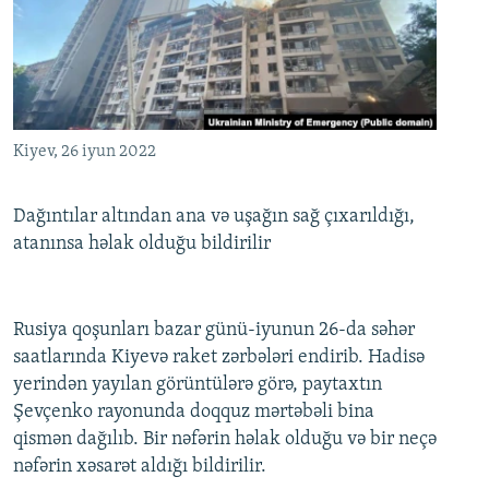
İNFOQRAFIKA
AZƏRBAYCAN ƏDƏBIYYATI KITABXANASI
MISSIYAMIZ
BIZI IZLƏ
KARIKATURA
İSLAM VƏ DEMOKRATIYA
PEŞƏ ETIKASI VƏ JURNALISTIKA STANDARTLARIMIZ
İZ - MƏDƏNIYYƏT PROQRAMI
MATERIALLARIMIZDAN ISTIFADƏ
AZADLIQRADIOSU MOBIL TELEFONUNUZDA
RFE/RL-in bütün saytları
Kiyev, 26 iyun 2022
BIZIMLƏ ƏLAQƏ
Dağıntılar altından ana və uşağın sağ çıxarıldığı,
XƏBƏR BÜLLETENLƏRIMIZ
atanınsa həlak olduğu bildirilir
Rusiya qoşunları bazar günü-iyunun 26-da səhər
saatlarında Kiyevə raket zərbələri endirib. Hadisə
yerindən yayılan görüntülərə görə, paytaxtın
Şevçenko rayonunda doqquz mərtəbəli bina
qismən dağılıb. Bir nəfərin həlak olduğu və bir neçə
nəfərin xəsarət aldığı bildirilir.