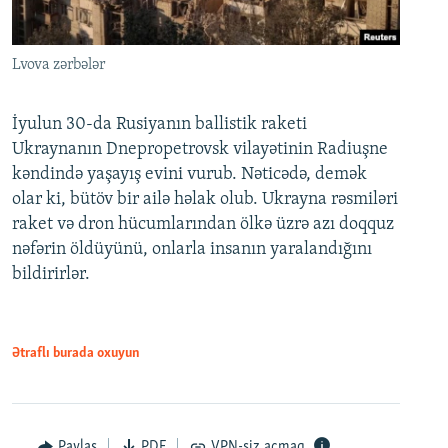
Lvova zərbələr
İyulun 30-da Rusiyanın ballistik raketi
Ukraynanın Dnepropetrovsk vilayətinin Radiuşne
kəndində yaşayış evini vurub. Nəticədə, demək
olar ki, bütöv bir ailə həlak olub. Ukrayna rəsmiləri
raket və dron hücumlarından ölkə üzrə azı doqquz
nəfərin öldüyünü, onlarla insanın yaralandığını
bildirirlər.
Ətraflı burada oxuyun
Paylaş
PDF
VPN-siz açmaq