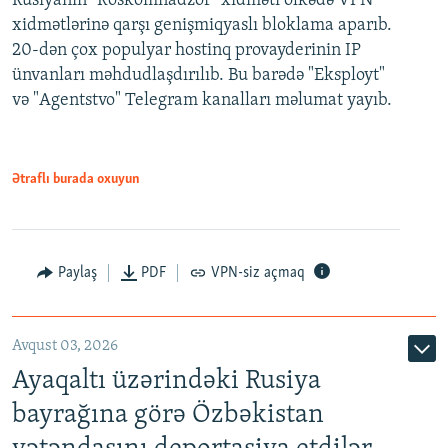
Rusiyanın "Roskomnadzor" xidməti ölkədə VPN
xidmətlərinə qarşı genişmiqyaslı bloklama aparıb.
20-dən çox populyar hostinq provayderinin IP
ünvanları məhdudlaşdırılıb. Bu barədə "Eksployt"
və "Agentstvo" Telegram kanalları məlumat yayıb.
Ətraflı burada oxuyun
Paylaş
PDF
VPN-siz açmaq
Avqust 03, 2026
Ayaqaltı üzərindəki Rusiya
bayrağına görə Özbəkistan