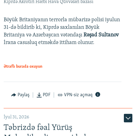
Kiprdə Akrotiri Hərbi Hava Qüvvələri bazası
Böyük Britaniyanın terrorla mübarizə polisi iyulun
31-də bildirib ki, Kiprdə saxlanılan Böyük
Britaniya və Azərbaycan vətəndaşı
Rəşad Sultanov
İrana casusluq etməkdə ittiham olunur.
Ətraflı burada oxuyun
Paylaş
PDF
VPN-siz açmaq
İyul 31, 2026
Təbrizdə fəal Yürüş