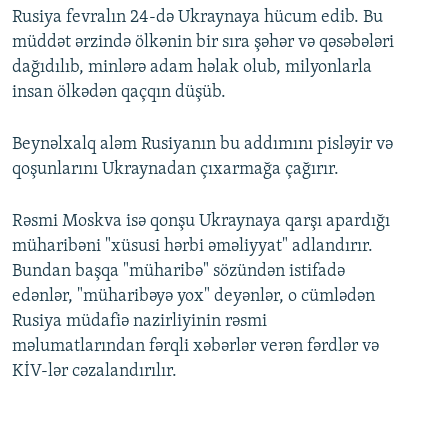
Rusiya fevralın 24-də Ukraynaya hücum edib. Bu
müddət ərzində ölkənin bir sıra şəhər və qəsəbələri
dağıdılıb, minlərə adam həlak olub, milyonlarla
insan ölkədən qaçqın düşüb.
Beynəlxalq aləm Rusiyanın bu addımını pisləyir və
qoşunlarını Ukraynadan çıxarmağa çağırır.
Rəsmi Moskva isə qonşu Ukraynaya qarşı apardığı
müharibəni "xüsusi hərbi əməliyyat" adlandırır.
Bundan başqa "müharibə" sözündən istifadə
edənlər, "müharibəyə yox" deyənlər, o cümlədən
Rusiya müdafiə nazirliyinin rəsmi
məlumatlarından fərqli xəbərlər verən fərdlər və
KİV-lər cəzalandırılır.