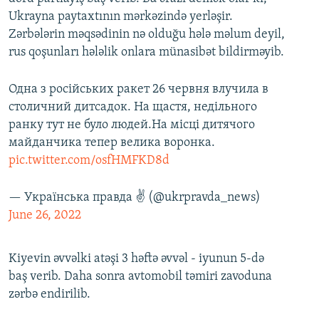
Ukrayna paytaxtının mərkəzində yerləşir.
Zərbələrin məqsədinin nə olduğu hələ məlum deyil,
rus qoşunları hələlik onlara münasibət bildirməyib.
Одна з російських ракет 26 червня влучила в
столичний дитсадок. На щастя, недільного
ранку тут не було людей.На місці дитячого
майданчика тепер велика воронка.
pic.twitter.com/osfHMFKD8d
— Українська правда ✌️ (@ukrpravda_news)
June 26, 2022
Kiyevin əvvəlki atəşi 3 həftə əvvəl - iyunun 5-də
baş verib. Daha sonra avtomobil təmiri zavoduna
zərbə endirilib.