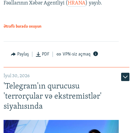
Fəallarının Xəbər Agentliyi (
HRANA
) yayıb.
Ətraflı burada oxuyun
Paylaş
PDF
VPN-siz açmaq
İyul 30, 2026
'Telegram'ın qurucusu
'terrorçular və ekstremistlər'
siyahısında