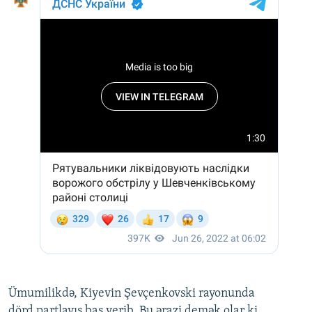
Ümumilikdə, Kiyevin Şevçenkovski rayonunda
dörd partlayış baş verib. Bu ərazi demək olar ki,