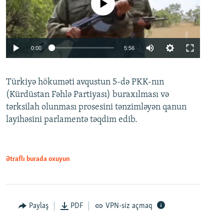
No media source currently available
Auto
0:00
5:56
240p
Türkiyə hökuməti avqustun 5-də PKK-nın
360p
(Kürdüstan Fəhlə Partiyası) buraxılması və
480p
Auto
240p
360p
480p
tərksilah olunması prosesini tənzimləyən qanun
720p
layihəsini parlamentə təqdim edib.
720p
1080p
1080p
Ətraflı burada oxuyun
Paylaş
PDF
VPN-siz açmaq