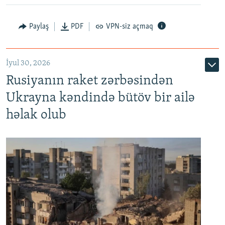
Paylaş
PDF
VPN-siz açmaq
İyul 30, 2026
Rusiyanın raket zərbəsindən
Ukrayna kəndində bütöv bir ailə
həlak olub