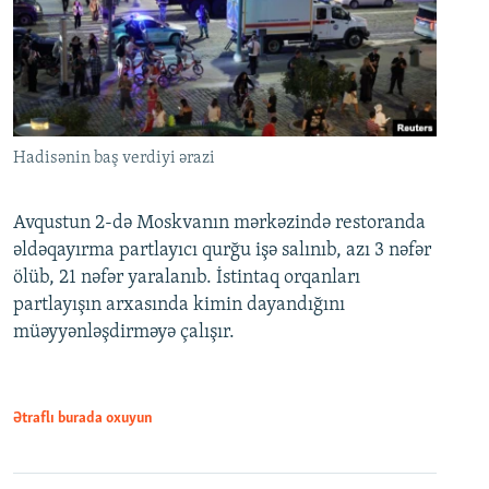
Hadisənin baş verdiyi ərazi
Avqustun 2-də Moskvanın mərkəzində restoranda
əldəqayırma partlayıcı qurğu işə salınıb, azı 3 nəfər
ölüb, 21 nəfər yaralanıb. İstintaq orqanları
partlayışın arxasında kimin dayandığını
müəyyənləşdirməyə çalışır.
Ətraflı burada oxuyun