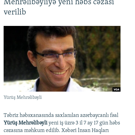
Mehrəlibəyliyə yeni həbs cəzası
verilib
Yürüş Mehrəlibəyli
Təbriz həbsxanasında saxlanılan azərbaycanlı fəal
Yürüş Mehrəlibəyli
yeni iş üzrə 3 il 7 ay 17 gün həbs
cəzasına məhkum edilib. Xəbəri İnsan Haqları