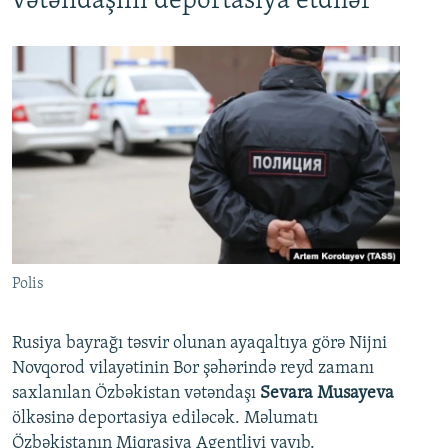
vətəndaşını deportasiya etdilər
Polis
Rusiya bayrağı təsvir olunan ayaqaltıya görə Nijni
Novqorod vilayətinin Bor şəhərində reyd zamanı
saxlanılan Özbəkistan vətəndaşı
Sevara Musayeva
ölkəsinə deportasiya ediləcək. Məlumatı
Özbəkistanın Miqrasiya Agentliyi yayıb.