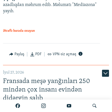
azadlıqdan məhrum edib. Məlumatı "Mediazona"
yayıb.
Ətraflı burada oxuyun
Paylaş
PDF
VPN-siz açmaq
İyul 27, 2026
Fransada meşə yanğınları 250
mindən çox insanı evindən
didərgin salıb