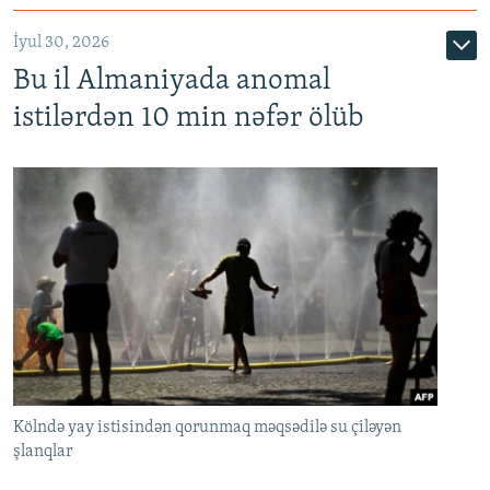
İyul 30, 2026
Bu il Almaniyada anomal
istilərdən 10 min nəfər ölüb
Kölndə yay istisindən qorunmaq məqsədilə su çiləyən
şlanqlar