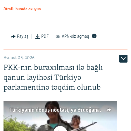
Ətraflı burada oxuyun
Paylaş
PDF
VPN-siz açmaq
Avqust 05, 2026
PKK-nın buraxılması ilə bağlı
qanun layihəsi Türkiyə
parlamentinə təqdim olunub
Türkiyənin dönüş nöqtəsi, ya Ərdoğana üçüncü şans: PKK ilə qəfil barışıq nə deməkdir?