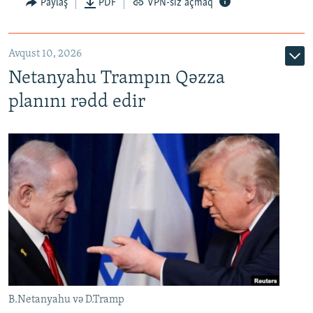
Paylaş
PDF
VPN-siz açmaq
Avqust 10, 2026
Netanyahu Trampın Qəzza
planını rədd edir
B.Netanyahu və D.Tramp