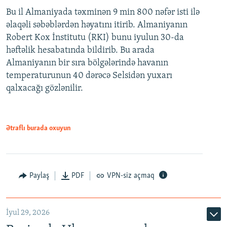
Bu il Almaniyada təxminən 9 min 800 nəfər isti ilə
əlaqəli səbəblərdən həyatını itirib. Almaniyanın
Robert Kox İnstitutu (RKI) bunu iyulun 30-da
həftəlik hesabatında bildirib. Bu arada
Almaniyanın bir sıra bölgələrində havanın
temperaturunun 40 dərəcə Selsidən yuxarı
qalxacağı gözlənilir.
Ətraflı burada oxuyun
Paylaş
PDF
VPN-siz açmaq
İyul 29, 2026