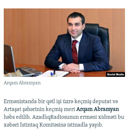
Arqam Abramyan
Ermənistanda bir qətl işi üzrə keçmiş deputat və
Artaşat şəhərinin keçmiş meri
Arqam Abramyan
həbs edilib. AzadlıqRadiosunun erməni xidməti bu
xəbəri İstintaq Komitəsinə istinadla yayıb.