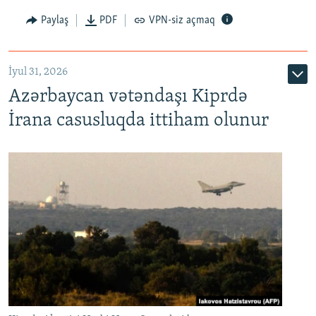
Paylaş
PDF
VPN-siz açmaq
İyul 31, 2026
Azərbaycan vətəndaşı Kiprdə
İrana casusluqda ittiham olunur