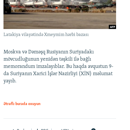
Latakiya vilayətində Xmeymim hərbi bazası
Moskva və Dəməşq Rusiyanın Suriyadakı
mövcudluğunun yenidən təşkili ilə bağlı
memorandum imzalayıblar. Bu haqda avqustun 9-
da Suriyanın Xarici İşlər Nazirliyi (XİN) məlumat
yayıb.
Ətraflı burada oxuyun