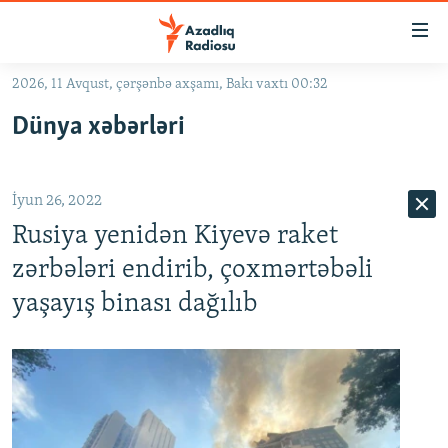
Keçid
linkləri
Əsas
2026, 11 Avqust, çərşənbə axşamı, Bakı vaxtı 00:32
məzmuna
GÜNDƏM
Dünya xəbərləri
qayıt
#İZAHLA
Əsas
KORRUPSIOMETR
naviqasiyaya
İyun 26, 2022
qayıt
#ƏSLINDƏ
Axtarışa
Rusiya yenidən Kiyevə raket
FƏRQƏ BAX
keç
zərbələri endirib, çoxmərtəbəli
QANUNI DOĞRU
yaşayış binası dağılıb
ARAŞDIRMA
MULTIMEDIA
RADIO ARXIV
VIDEO
HAQQIMIZDA
FOTOQALEREYA
OXU ZALI