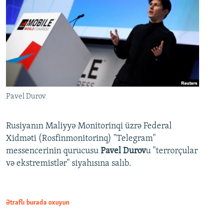
Pavel Durov
Rusiyanın Maliyyə Monitorinqi üzrə Federal
Xidməti (Rosfinmonitorinq) "Telegram"
messencerinin qurucusu
Pavel Durov
u "terrorçular
və ekstremistlər" siyahısına salıb.
Ətraflı burada oxuyun