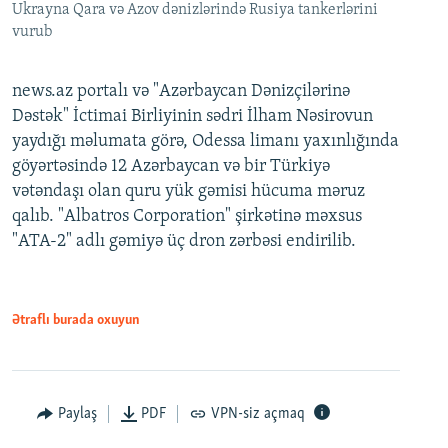
Ukrayna Qara və Azov dənizlərində Rusiya tankerlərini
vurub
news.az portalı və "Azərbaycan Dənizçilərinə
Dəstək" İctimai Birliyinin sədri İlham Nəsirovun
yaydığı məlumata görə, Odessa limanı yaxınlığında
göyərtəsində 12 Azərbaycan və bir Türkiyə
vətəndaşı olan quru yük gəmisi hücuma məruz
qalıb. "Albatros Corporation" şirkətinə məxsus
"ATA-2" adlı gəmiyə üç dron zərbəsi endirilib.
Ətraflı burada oxuyun
Paylaş
PDF
VPN-siz açmaq