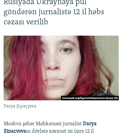
Rusiyada Ukraynaya pul
göndərən jurnalistə 12 il həbs
cəzası verilib
Darya Şipaçyova
Moskva şəhər Məhkəməsi jurnalist
Darya
Şipaçyova
nı dövlətə xəyanət işi üzrə 12 il