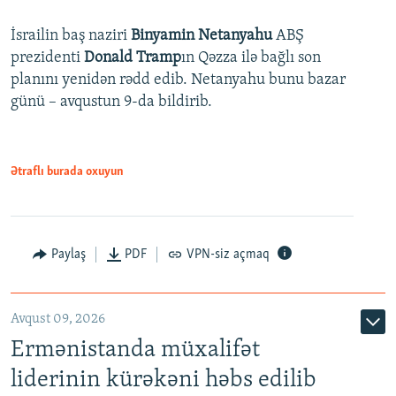
İsrailin baş naziri
Binyamin Netanyahu
ABŞ
prezidenti
Donald Tramp
ın Qəzza ilə bağlı son
planını yenidən rədd edib. Netanyahu bunu bazar
günü – avqustun 9-da bildirib.
Ətraflı burada oxuyun
Paylaş
PDF
VPN-siz açmaq
Avqust 09, 2026
Ermənistanda müxalifət
liderinin kürəkəni həbs edilib