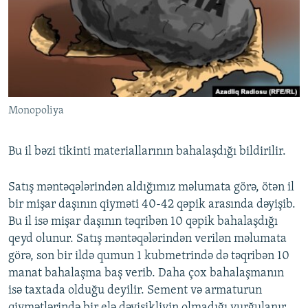
İNFOQRAFIKA
AZƏRBAYCAN ƏDƏBIYYATI KITABXANASI
MISSIYAMIZ
BIZI IZLƏ
KARIKATURA
İSLAM VƏ DEMOKRATIYA
PEŞƏ ETIKASI VƏ JURNALISTIKA STANDARTLARIMIZ
İZ - MƏDƏNIYYƏT PROQRAMI
MATERIALLARIMIZDAN ISTIFADƏ
AZADLIQRADIOSU MOBIL TELEFONUNUZDA
RFE/RL-in bütün saytları
Monopoliya
BIZIMLƏ ƏLAQƏ
XƏBƏR BÜLLETENLƏRIMIZ
Bu il bəzi tikinti materiallarının bahalaşdığı bildirilir.
Satış məntəqələrindən aldığımız məlumata görə, ötən il
bir mişar daşının qiyməti 40-42 qəpik arasında dəyişib.
Bu il isə mişar daşının təqribən 10 qəpik bahalaşdığı
qeyd olunur. Satış məntəqələrindən verilən məlumata
görə, son bir ildə qumun 1 kubmetrində də təqribən 10
manat bahalaşma baş verib. Daha çox bahalaşmanın
isə taxtada olduğu deyilir. Sement və armaturun
qiymətlərində bir elə dəyişikliyin olmadığı vurğulanır...