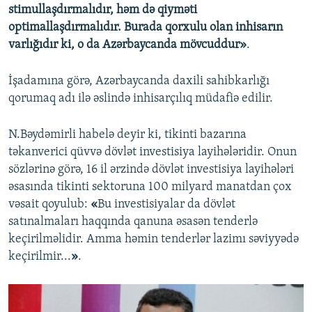
stimullaşdırmalıdır, həm də qiyməti
optimallaşdırmalıdır. Burada qorxulu olan inhisarın
varlığıdır ki, o da Azərbaycanda mövcuddur»
.
İşadamına görə, Azərbaycanda daxili sahibkarlığı
qorumaq adı ilə əslində inhisarçılıq müdafiə edilir.
N.Bəydəmirli habelə deyir ki, tikinti bazarına
təkanverici qüvvə dövlət investisiya layihələridir. Onun
sözlərinə görə, 16 il ərzində dövlət investisiya layihələri
əsasında tikinti sektoruna 100 milyard manatdan çox
vəsait qoyulub:
«
Bu investisiyalar da dövlət
satınalmaları haqqında qanuna əsasən tenderlə
keçirilməlidir. Amma həmin tenderlər lazimı səviyyədə
keçirilmir...
»
.