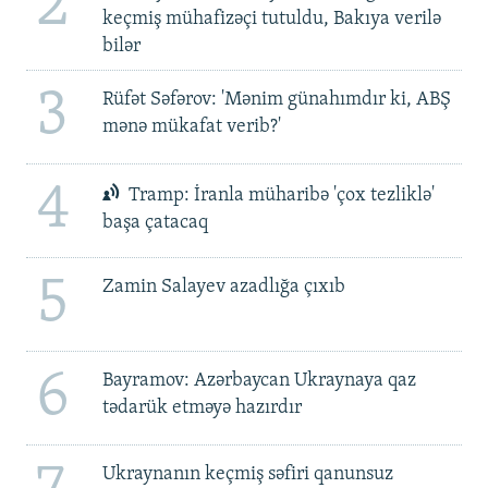
2
keçmiş mühafizəçi tutuldu, Bakıya verilə
bilər
3
Rüfət Səfərov: 'Mənim günahımdır ki, ABŞ
mənə mükafat verib?'
4
Tramp: İranla müharibə 'çox tezliklə'
başa çatacaq
5
Zamin Salayev azadlığa çıxıb
6
Bayramov: Azərbaycan Ukraynaya qaz
tədarük etməyə hazırdır
Ukraynanın keçmiş səfiri qanunsuz