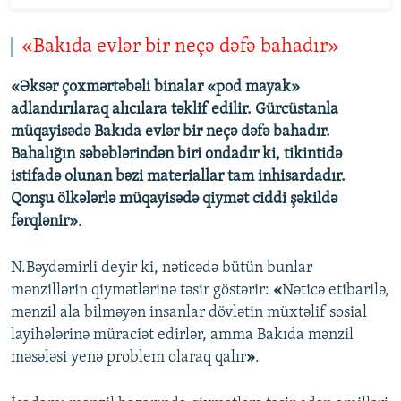
«Bakıda evlər bir neçə dəfə bahadır»
«Əksər çoxmərtəbəli binalar «pod mayak»
adlandırılaraq alıcılara təklif edilir. Gürcüstanla
müqayisədə Bakıda evlər bir neçə dəfə bahadır.
Bahalığın səbəblərindən biri ondadır ki, tikintidə
istifadə olunan bəzi materiallar tam inhisardadır.
Qonşu ölkələrlə müqayisədə qiymət ciddi şəkildə
fərqlənir»
.
N.Bəydəmirli deyir ki, nəticədə bütün bunlar
mənzillərin qiymətlərinə təsir göstərir:
«
Nəticə etibarilə,
mənzil ala bilməyən insanlar dövlətin müxtəlif sosial
layihələrinə müraciət edirlər, amma Bakıda mənzil
məsələsi yenə problem olaraq qalır
»
.