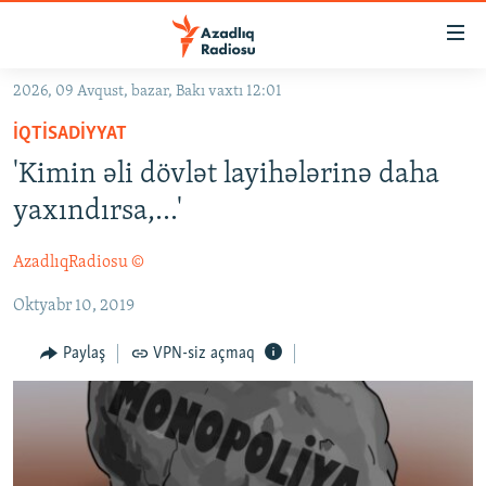
Keçid
linkləri
Əsas
2026, 09 Avqust, bazar, Bakı vaxtı 12:01
məzmuna
GÜNDƏM
İQTISADIYYAT
qayıt
#İZAHLA
Əsas
'Kimin əli dövlət layihələrinə daha
KORRUPSIOMETR
naviqasiyaya
yaxındırsa,...'
qayıt
#ƏSLINDƏ
Axtarışa
AzadlıqRadiosu ©
FƏRQƏ BAX
keç
Oktyabr 10, 2019
QANUNI DOĞRU
ARAŞDIRMA
Paylaş
VPN-siz açmaq
MULTIMEDIA
RADIO ARXIV
VIDEO
HAQQIMIZDA
FOTOQALEREYA
OXU ZALI