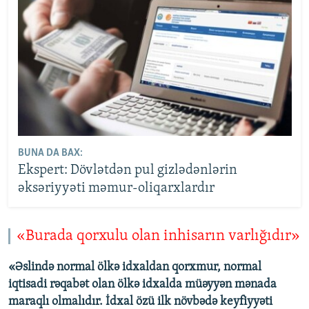
BUNA DA BAX:
Ekspert: Dövlətdən pul gizlədənlərin
əksəriyyəti məmur-oliqarxlardır
«Burada qorxulu olan inhisarın varlığıdır»
«Əslində normal ölkə idxaldan qorxmur, normal
iqtisadi rəqabət olan ölkə idxalda müəyyən mənada
maraqlı olmalıdır. İdxal özü ilk növbədə keyfiyyəti