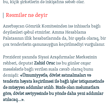
bu, kiçik şirkətlərin də inkişafına səbəb olar.
Rəsmilər nə deyir
Azərbaycan Gömrük Komitəsindən isə inhisarla bağlı
deyilənləri qəbul etmirlər. Amma Hesablama
Palatasının illik hesabatlarında da, bir qayda olaraq, bir
çox tenderlərin qanunauyğun keçirilmədiyi vurğulanır.
Prezident yanında Siyasi Araşdırmalar Mərkəzinin
rəhbəri, deputat
Zahid Oruc
isə bu günlər oxşar
məsələlərlə bağlı verilən suala cavab olaraq bunu
demişdi:
«Ümumiyyətlə, dövlət satınalmaları və
tenderin həyata keçirilməsi ilə bağlı işlər istiqamətində
də müəyyən addımlar atılıb. Bizdə olan məlumatlara
görə, dövlət səviyyəsində bu yöndə daha yeni addımlar
atılacaq...»
.