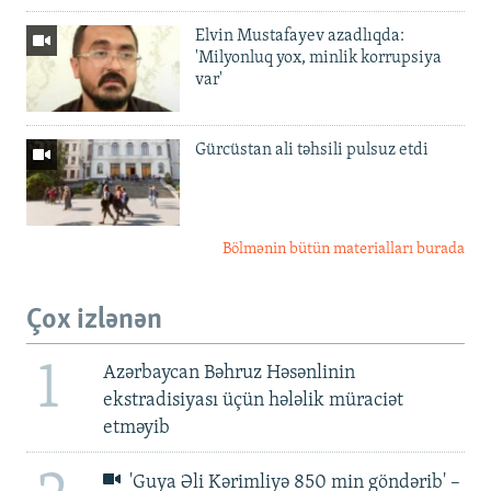
Elvin Mustafayev azadlıqda:
'Milyonluq yox, minlik korrupsiya
var'
Gürcüstan ali təhsili pulsuz etdi
Bölmənin bütün materialları burada
Çox izlənən
1
Azərbaycan Bəhruz Həsənlinin
ekstradisiyası üçün hələlik müraciət
etməyib
'Guya Əli Kərimliyə 850 min göndərib' –