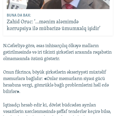
BUNA DA BAX:
Zahid Oruc: ‘...mənim aləmimdə
korrupsiya ilə mübarizə ümumxalq işidir’
N.Cəfərliyə görə, əsas inhisarçılıq ölkəyə malların
gətirilməsində və iri tikinti şirkətləri arasında rəqabətin
olmamasında özünü göstərir.
Onun fikrincə, böyük şirkətlərin əksəriyyəti müxtəlif
məmurlara bağlıdır:
«
Onlar məmurların siyasi gücü
hesabına vergi, gömrüklə bağlı problemlərini həll edə
bilirlər
»
.
İqtisadçı hesab edir ki, dövlət büdcədən ayrılan
vəsaitlərin xərclənməsində şəffaf tenderlər keçirə bilsə,