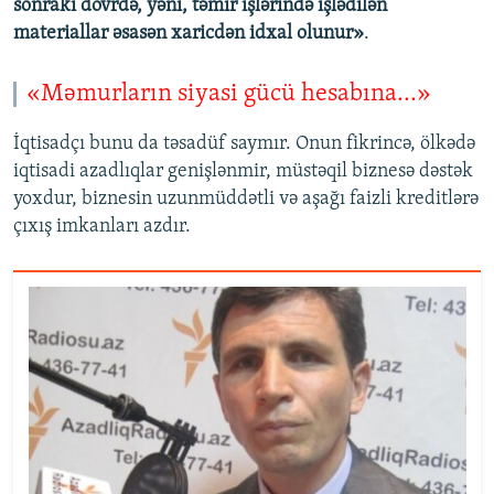
sonrakı dövrdə, yəni, təmir işlərində işlədilən
materiallar əsasən xaricdən idxal olunur»
.
«Məmurların siyasi gücü hesabına...»
İqtisadçı bunu da təsadüf saymır. Onun fikrincə, ölkədə
iqtisadi azadlıqlar genişlənmir, müstəqil biznesə dəstək
yoxdur, biznesin uzunmüddətli və aşağı faizli kreditlərə
çıxış imkanları azdır.