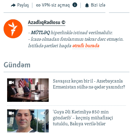
Paylaş
VPN-siz açmaq
Bizi izlə
AzadlıqRadiosu ©
-
MÜTLƏQ
hiperlinklə istinad verilməlidir.
- İcazə olmadan fotolarımızı təkrar dərc etməyin.
İstifadə şərtləri haqda
ətraflı burada
Gündəm
Savaşsız keçən bir il - Azərbaycanla
Ermənistan sülhə nə qədər yaxındır?
'Guya Əli Kərimliyə 850 min
göndərib' – keçmiş mühafizəçi
tutuldu, Bakıya verilə bilər