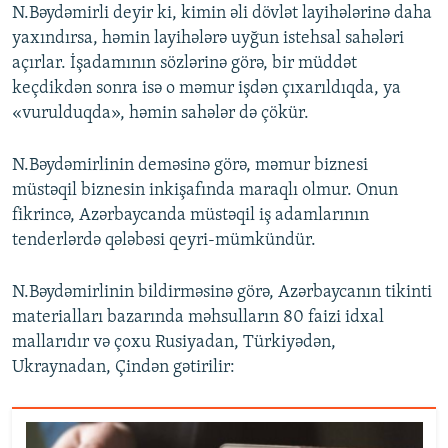
N.Bəydəmirli deyir ki, kimin əli dövlət layihələrinə daha
yaxındırsa, həmin layihələrə uyğun istehsal sahələri
açırlar. İşadamının sözlərinə görə, bir müddət
keçdikdən sonra isə o məmur işdən çıxarıldıqda, ya
«vurulduqda», həmin sahələr də çökür.
N.Bəydəmirlinin deməsinə görə, məmur biznesi
müstəqil biznesin inkişafında maraqlı olmur. Onun
fikrincə, Azərbaycanda müstəqil iş adamlarının
tenderlərdə qələbəsi qeyri-mümkündür.
N.Bəydəmirlinin bildirməsinə görə, Azərbaycanın tikinti
materialları bazarında məhsulların 80 faizi idxal
mallarıdır və çoxu Rusiyadan, Türkiyədən,
Ukraynadan, Çindən gətirilir: