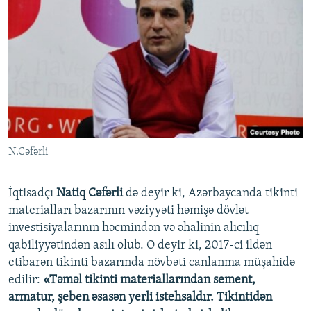
N.Cəfərli
İqtisadçı
Natiq Cəfərli
də deyir ki, Azərbaycanda tikinti
materialları bazarının vəziyyəti həmişə dövlət
investisiyalarının həcmindən və əhalinin alıcılıq
qabiliyyətindən asılı olub. O deyir ki, 2017-ci ildən
etibarən tikinti bazarında növbəti canlanma müşahidə
edilir:
«Təməl tikinti materiallarından sement,
armatur, şeben əsasən yerli istehsaldır. Tikintidən