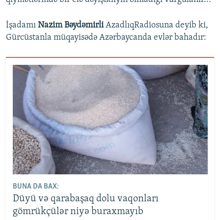
İşadamı
Nazim Bəydəmirli
AzadlıqRadiosuna deyib ki,
Gürcüstanla müqayisədə Azərbaycanda evlər bahadır:
BUNA DA BAX:
Düyü və qarabaşaq dolu vaqonları
gömrükçülər niyə buraxmayıb