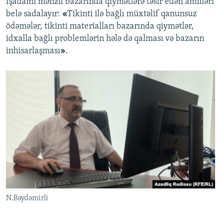
İşadamı mənzil bazarında qiymətlərə təsir edən amilləri
belə sadalayır:
«
Tikinti ilə bağlı müxtəlif qanunsuz
ödəmələr, tikinti materialları bazarında qiymətlər,
idxalla bağlı problemlərin hələ də qalması və bazarın
inhisarlaşması
»
.
N.Bəydəmirli