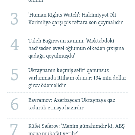
olunur
3
'Human Rights Watch': Hakimiyyət Əli
Kərimliyə qarşı pis rəftara son qoymalıdır
4
Taleh Bağırovun xanımı: 'Məktəbdəki
hadisədən əvvəl oğlumun ölkədən çıxışına
qadağa qoyulmuşdu'
5
Ukraynanın keçmiş səfiri qanunsuz
varlanmada ittiham olunur: 134 min dollar
girov ödəməlidir
6
Bayramov: Azərbaycan Ukraynaya qaz
tədarük etməyə hazırdır
7
Rüfət Səfərov: 'Mənim günahımdır ki, ABŞ
mənə mükafat verib?'