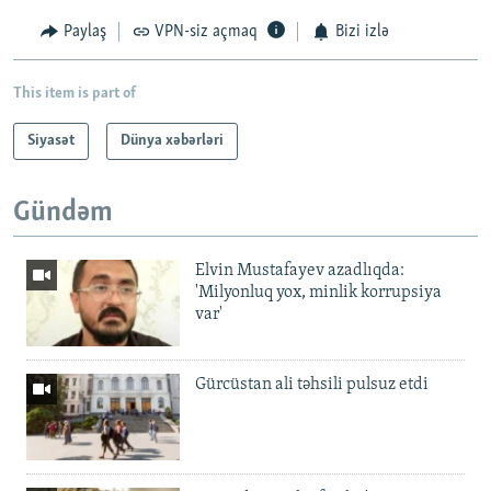
Paylaş
VPN-siz açmaq
Bizi izlə
This item is part of
Siyasət
Dünya xəbərləri
Gündəm
Elvin Mustafayev azadlıqda:
'Milyonluq yox, minlik korrupsiya
var'
Gürcüstan ali təhsili pulsuz etdi