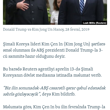
İNFOQRAFIKA
AZƏRBAYCAN ƏDƏBIYYATI KITABXANASI
MISSIYAMIZ
BIZI IZLƏ
KARIKATURA
İSLAM VƏ DEMOKRATIYA
PEŞƏ ETIKASI VƏ JURNALISTIKA STANDARTLARIMIZ
İZ - MƏDƏNIYYƏT PROQRAMI
MATERIALLARIMIZDAN ISTIFADƏ
Donald Trump və Kim Jong Un Hanoy, 28 fevral, 2019
AZADLIQRADIOSU MOBIL TELEFONUNUZDA
RFE/RL-in bütün saytları
BIZIMLƏ ƏLAQƏ
Şimali Koreya lideri Kim Çen In (Kim Jong Un) şərtlərə
XƏBƏR BÜLLETENLƏRIMIZ
əməl olunması ilə ABŞ prezidenti Donald Trump-la 3-
cü sammitə hazır olduğunu deyir.
Bu barədə Reuters agentliyi aprelin 13-də Şimali
Koreyanın dövlət mediasına istinadla məlumat verib.
“Biz ilin sonunadək-ABŞ cəsarətli qərar qəbul edənədək
səbrlə gözləyəcəyik”
, deyə Kim bildirib.
Məlumata görə, Kim Çen In bu ilin fevralnda Trump-la