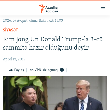
Keçid
linkləri
Əsas
2026, 07 Avqust, cümə, Bakı vaxtı 11:03
məzmuna
GÜNDƏM
SIYASƏT
qayıt
#İZAHLA
Əsas
Kim Jong Un Donald Trump-la 3-cü
KORRUPSIOMETR
naviqasiyaya
sammitə hazır olduğunu deyir
qayıt
#ƏSLINDƏ
Axtarışa
Aprel 13, 2019
FƏRQƏ BAX
keç
QANUNI DOĞRU
Paylaş
VPN-siz açmaq
ARAŞDIRMA
MULTIMEDIA
RADIO ARXIV
VIDEO
HAQQIMIZDA
FOTOQALEREYA
OXU ZALI