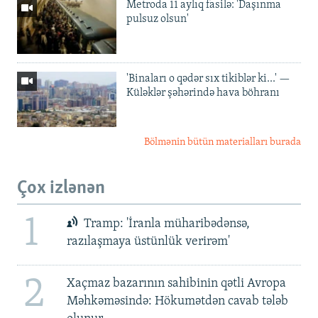
Metroda 11 aylıq fasilə: 'Daşınma
pulsuz olsun'
'Binaları o qədər sıx tikiblər ki...' —
Küləklər şəhərində hava böhranı
Bölmənin bütün materialları burada
Çox izlənən
1
Tramp: 'İranla müharibədənsə,
razılaşmaya üstünlük verirəm'
2
Xaçmaz bazarının sahibinin qətli Avropa
Məhkəməsində: Hökumətdən cavab tələb