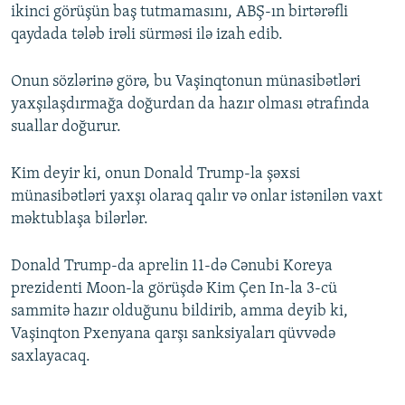
ikinci görüşün baş tutmamasını, ABŞ-ın birtərəfli
qaydada tələb irəli sürməsi ilə izah edib.
Onun sözlərinə görə, bu Vaşinqtonun münasibətləri
yaxşılaşdırmağa doğurdan da hazır olması ətrafında
suallar doğurur.
Kim deyir ki, onun Donald Trump-la şəxsi
münasibətləri yaxşı olaraq qalır və onlar istənilən vaxt
məktublaşa bilərlər.
Donald Trump-da aprelin 11-də Cənubi Koreya
prezidenti Moon-la görüşdə Kim Çen In-la 3-cü
sammitə hazır olduğunu bildirib, amma deyib ki,
Vaşinqton Pxenyana qarşı sanksiyaları qüvvədə
saxlayacaq.