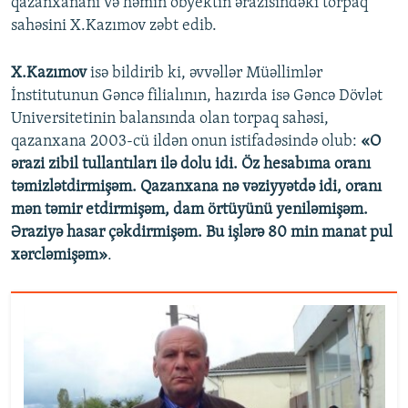
qazanxananı və həmin obyektin ərazisindəki torpaq
sahəsini X.Kazımov zəbt edib.
X.Kazımov
isə bildirib ki, əvvəllər Müəllimlər
İnstitutunun Gəncə filialının, hazırda isə Gəncə Dövlət
Universitetinin balansında olan torpaq sahəsi,
qazanxana 2003-cü ildən onun istifadəsində olub:
«O
ərazi zibil tullantıları ilə dolu idi. Öz hesabıma oranı
təmizlətdirmişəm. Qazanxana nə vəziyyətdə idi, oranı
mən təmir etdirmişəm, dam örtüyünü yeniləmişəm.
Əraziyə hasar çəkdirmişəm. Bu işlərə 80 min manat pul
xərcləmişəm»
.