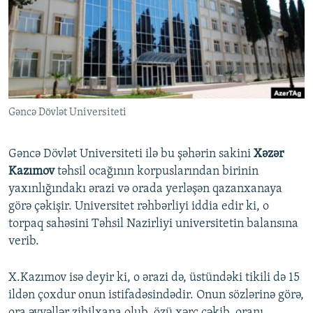
İNFOQRAFIKA
AZƏRBAYCAN ƏDƏBIYYATI KITABXANASI
MISSIYAMIZ
BIZI IZLƏ
KARIKATURA
İSLAM VƏ DEMOKRATIYA
PEŞƏ ETIKASI VƏ JURNALISTIKA STANDARTLARIMIZ
İZ - MƏDƏNIYYƏT PROQRAMI
MATERIALLARIMIZDAN ISTIFADƏ
AZADLIQRADIOSU MOBIL TELEFONUNUZDA
RFE/RL-in bütün saytları
Gəncə Dövlət Universiteti
BIZIMLƏ ƏLAQƏ
XƏBƏR BÜLLETENLƏRIMIZ
Gəncə Dövlət Universiteti ilə bu şəhərin sakini
Xəzər
Kazımov
təhsil ocağının korpuslarından birinin
yaxınlığındakı ərazi və orada yerləşən qazanxanaya
görə çəkişir. Universitet rəhbərliyi iddia edir ki, o
torpaq sahəsini Təhsil Nazirliyi universitetin balansına
verib.
X.Kazımov isə deyir ki, o ərazi də, üstündəki tikili də 15
ildən çoxdur onun istifadəsindədir. Onun sözlərinə görə,
ora əvvəllər zibilxana olub, özü xərc çəkib, oranı