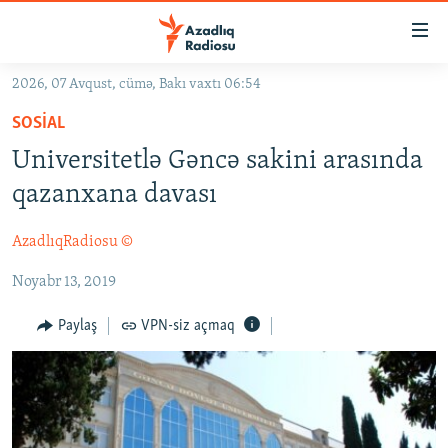
Keçid
linkləri
Əsas
2026, 07 Avqust, cümə, Bakı vaxtı 06:54
məzmuna
GÜNDƏM
SOSIAL
qayıt
#İZAHLA
Əsas
Universitetlə Gəncə sakini arasında
KORRUPSIOMETR
naviqasiyaya
qazanxana davası
qayıt
#ƏSLINDƏ
Axtarışa
AzadlıqRadiosu ©
FƏRQƏ BAX
keç
Noyabr 13, 2019
QANUNI DOĞRU
ARAŞDIRMA
Paylaş
VPN-siz açmaq
MULTIMEDIA
RADIO ARXIV
VIDEO
HAQQIMIZDA
FOTOQALEREYA
OXU ZALI