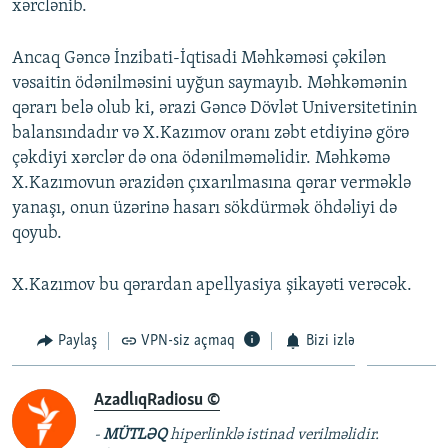
xərclənib.
Ancaq Gəncə İnzibati-İqtisadi Məhkəməsi çəkilən
vəsaitin ödənilməsini uyğun saymayıb. Məhkəmənin
qərarı belə olub ki, ərazi Gəncə Dövlət Universitetinin
balansındadır və X.Kazımov oranı zəbt etdiyinə görə
çəkdiyi xərclər də ona ödənilməməlidir. Məhkəmə
X.Kazımovun ərazidən çıxarılmasına qərar verməklə
yanaşı, onun üzərinə hasarı sökdürmək öhdəliyi də
qoyub.
X.Kazımov bu qərardan apellyasiya şikayəti verəcək.
Paylaş
VPN-siz açmaq
Bizi izlə
AzadlıqRadiosu ©
-
MÜTLƏQ
hiperlinklə istinad verilməlidir.