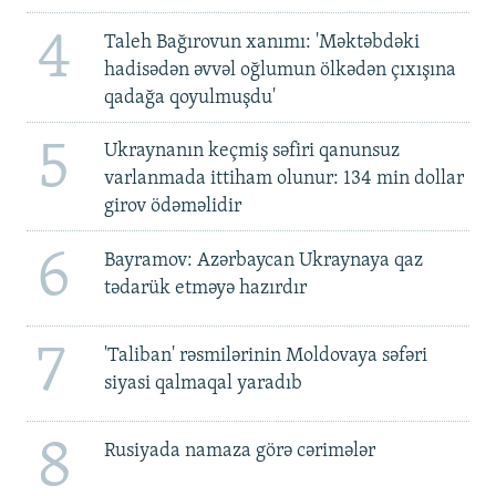
4
Taleh Bağırovun xanımı: 'Məktəbdəki
hadisədən əvvəl oğlumun ölkədən çıxışına
qadağa qoyulmuşdu'
5
Ukraynanın keçmiş səfiri qanunsuz
varlanmada ittiham olunur: 134 min dollar
girov ödəməlidir
6
Bayramov: Azərbaycan Ukraynaya qaz
tədarük etməyə hazırdır
7
'Taliban' rəsmilərinin Moldovaya səfəri
siyasi qalmaqal yaradıb
8
Rusiyada namaza görə cərimələr