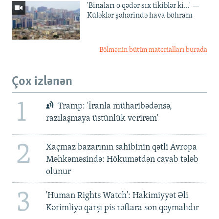
'Binaları o qədər sıx tikiblər ki...' —
Küləklər şəhərində hava böhranı
Bölmənin bütün materialları burada
Çox izlənən
1
Tramp: 'İranla müharibədənsə,
razılaşmaya üstünlük verirəm'
2
Xaçmaz bazarının sahibinin qətli Avropa
Məhkəməsində: Hökumətdən cavab tələb
olunur
3
'Human Rights Watch': Hakimiyyət Əli
Kərimliyə qarşı pis rəftara son qoymalıdır