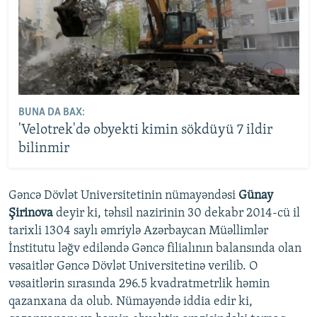
BUNA DA BAX:
'Velotrek'də obyekti kimin sökdüyü 7 ildir
bilinmir
Gəncə Dövlət Universitetinin nümayəndəsi
Günay
Şirinova
deyir ki, təhsil nazirinin 30 dekabr 2014-cü il
tarixli 1304 saylı əmriylə Azərbaycan Müəllimlər
İnstitutu ləğv ediləndə Gəncə filialının balansında olan
vəsaitlər Gəncə Dövlət Universitetinə verilib. O
vəsaitlərin sırasında 296.5 kvadratmetrlik həmin
qazanxana da olub. Nümayəndə iddia edir ki,