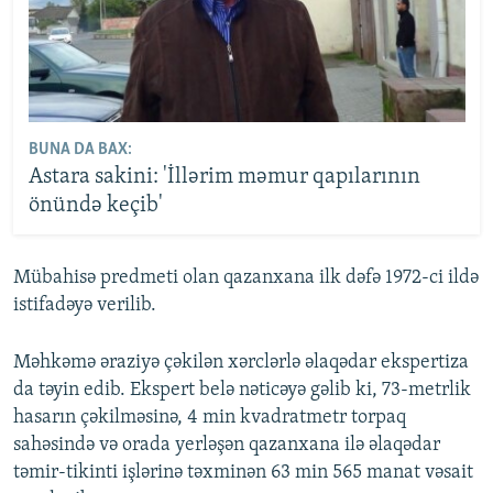
BUNA DA BAX:
Astara sakini: 'İllərim məmur qapılarının
önündə keçib'
Mübahisə predmeti olan qazanxana ilk dəfə 1972-ci ildə
istifadəyə verilib.
Məhkəmə əraziyə çəkilən xərclərlə əlaqədar ekspertiza
da təyin edib. Ekspert belə nəticəyə gəlib ki, 73-metrlik
hasarın çəkilməsinə, 4 min kvadratmetr torpaq
sahəsində və orada yerləşən qazanxana ilə əlaqədar
təmir-tikinti işlərinə təxminən 63 min 565 manat vəsait