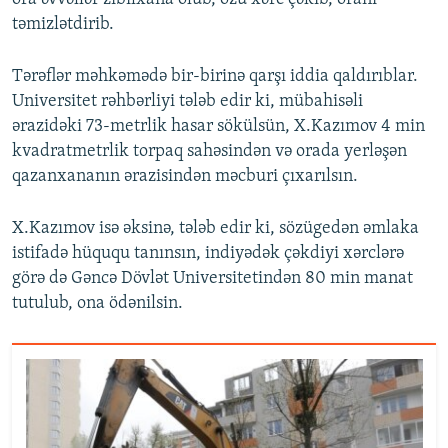
təmizlətdirib.
Tərəflər məhkəmədə bir-birinə qarşı iddia qaldırıblar.
Universitet rəhbərliyi tələb edir ki, mübahisəli
ərazidəki 73-metrlik hasar sökülsün, X.Kazımov 4 min
kvadratmetrlik torpaq sahəsindən və orada yerləşən
qazanxananın ərazisindən məcburi çıxarılsın.
X.Kazımov isə əksinə, tələb edir ki, sözügedən əmlaka
istifadə hüququ tanınsın, indiyədək çəkdiyi xərclərə
görə də Gəncə Dövlət Universitetindən 80 min manat
tutulub, ona ödənilsin.