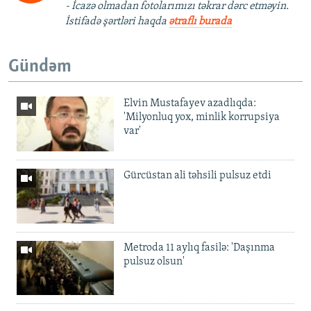
- İcazə olmadan fotolarımızı təkrar dərc etməyin.
İstifadə şərtləri haqda
ətraflı burada
Gündəm
Elvin Mustafayev azadlıqda:
'Milyonluq yox, minlik korrupsiya
var'
Gürcüstan ali təhsili pulsuz etdi
Metroda 11 aylıq fasilə: 'Daşınma
pulsuz olsun'