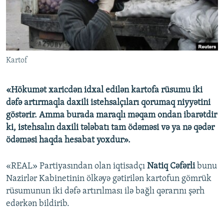
İNFOQRAFIKA
AZƏRBAYCAN ƏDƏBIYYATI KITABXANASI
MISSIYAMIZ
BIZI IZLƏ
KARIKATURA
İSLAM VƏ DEMOKRATIYA
PEŞƏ ETIKASI VƏ JURNALISTIKA STANDARTLARIMIZ
İZ - MƏDƏNIYYƏT PROQRAMI
MATERIALLARIMIZDAN ISTIFADƏ
Kartof
AZADLIQRADIOSU MOBIL TELEFONUNUZDA
RFE/RL-in bütün saytları
BIZIMLƏ ƏLAQƏ
«Hökumət xaricdən idxal edilən kartofa rüsumu iki
XƏBƏR BÜLLETENLƏRIMIZ
dəfə artırmaqla daxili istehsalçıları qorumaq niyyətini
göstərir. Amma burada maraqlı məqam ondan ibarətdir
ki, istehsalın daxili tələbatı tam ödəməsi və ya nə qədər
ödəməsi haqda hesabat yoxdur».
«REAL» Partiyasından olan iqtisadçı
Natiq Cəfərli
bunu
Nazirlər Kabinetinin ölkəyə gətirilən kartofun gömrük
rüsumunun iki dəfə artırılması ilə bağlı qərarını şərh
edərkən bildirib.