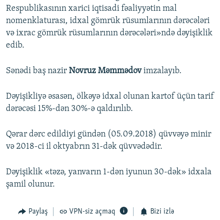
Respublikasının xarici iqtisadi fəaliyyətin mal
nomenklaturası, idxal gömrük rüsumlarının dərəcələri
və ixrac gömrük rüsumlarının dərəcələri»ndə dəyişiklik
edib.
Sənədi baş nazir
Novruz Məmmədov
imzalayıb.
Dəyişikliyə əsasən, ölkəyə idxal olunan kartof üçün tarif
dərəcəsi 15%-dən 30%-ə qaldırılıb.
Qərar dərc edildiyi gündən (05.09.2018) qüvvəyə minir
və 2018-ci il oktyabrın 31-dək qüvvədədir.
Dəyişiklik «təzə, yanvarın 1-dən iyunun 30-dək» idxala
şamil olunur.
Paylaş
VPN-siz açmaq
Bizi izlə