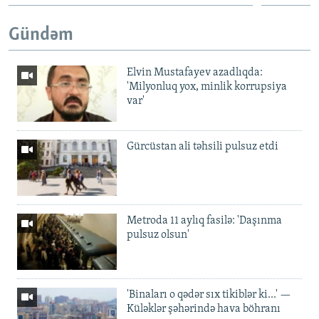
Gündəm
Elvin Mustafayev azadlıqda:
'Milyonluq yox, minlik korrupsiya
var'
Gürcüstan ali təhsili pulsuz etdi
Metroda 11 aylıq fasilə: 'Daşınma
pulsuz olsun'
'Binaları o qədər sıx tikiblər ki...' —
Küləklər şəhərində hava böhranı