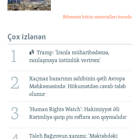
Bölmənin bütün materialları burada
Çox izlənən
1
Tramp: 'İranla müharibədənsə,
razılaşmaya üstünlük verirəm'
2
Xaçmaz bazarının sahibinin qətli Avropa
Məhkəməsində: Hökumətdən cavab tələb
olunur
3
'Human Rights Watch': Hakimiyyət Əli
Kərimliyə qarşı pis rəftara son qoymalıdır
Taleh Bağırovun xanımı: 'Məktəbdəki