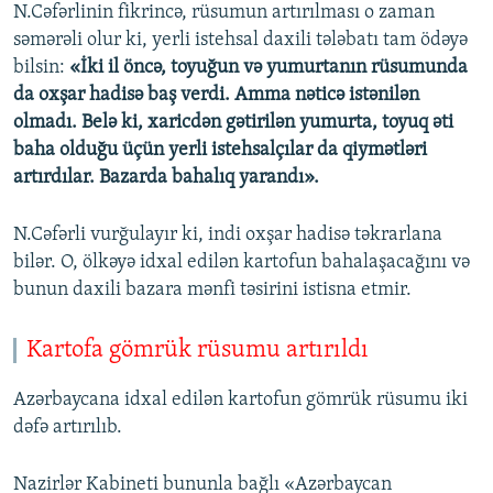
N.Cəfərlinin fikrincə, rüsumun artırılması o zaman
səmərəli olur ki, yerli istehsal daxili tələbatı tam ödəyə
bilsin:
«İki il öncə, toyuğun və yumurtanın rüsumunda
da oxşar hadisə baş verdi. Amma nəticə istənilən
olmadı. Belə ki, xaricdən gətirilən yumurta, toyuq əti
baha olduğu üçün yerli istehsalçılar da qiymətləri
artırdılar. Bazarda bahalıq yarandı».
N.Cəfərli vurğulayır ki, indi oxşar hadisə təkrarlana
bilər. O, ölkəyə idxal edilən kartofun bahalaşacağını və
bunun daxili bazara mənfi təsirini istisna etmir.
Kartofa gömrük rüsumu artırıldı
Azərbaycana idxal edilən kartofun gömrük rüsumu iki
dəfə artırılıb.
Nazirlər Kabineti bununla bağlı «Azərbaycan