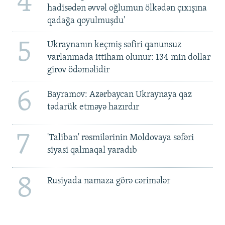
4
hadisədən əvvəl oğlumun ölkədən çıxışına
qadağa qoyulmuşdu'
5
Ukraynanın keçmiş səfiri qanunsuz
varlanmada ittiham olunur: 134 min dollar
girov ödəməlidir
6
Bayramov: Azərbaycan Ukraynaya qaz
tədarük etməyə hazırdır
7
'Taliban' rəsmilərinin Moldovaya səfəri
siyasi qalmaqal yaradıb
8
Rusiyada namaza görə cərimələr