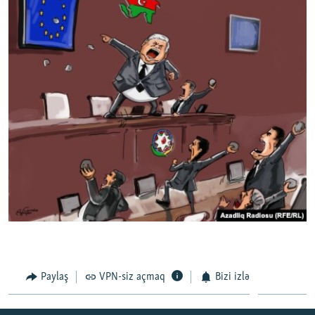
Paylaş
VPN-siz açmaq
Bizi izlə