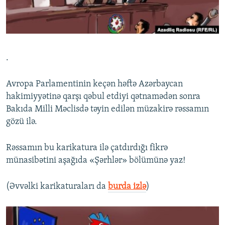
İNFOQRAFIKA
AZƏRBAYCAN ƏDƏBIYYATI KITABXANASI
MISSIYAMIZ
BIZI IZLƏ
KARIKATURA
İSLAM VƏ DEMOKRATIYA
PEŞƏ ETIKASI VƏ JURNALISTIKA STANDARTLARIMIZ
İZ - MƏDƏNIYYƏT PROQRAMI
MATERIALLARIMIZDAN ISTIFADƏ
.
AZADLIQRADIOSU MOBIL TELEFONUNUZDA
RFE/RL-in bütün saytları
BIZIMLƏ ƏLAQƏ
Avropa Parlamentinin keçən həftə Azərbaycan
hakimiyyətinə qarşı qəbul etdiyi qətnamədən sonra
XƏBƏR BÜLLETENLƏRIMIZ
Bakıda Milli Məclisdə təyin edilən müzakirə rəssamın
gözü ilə.
Rəssamın bu karikatura ilə çatdırdığı fikrə
münasibətini aşağıda «Şərhlər» bölümünə yaz!
(Əvvəlki karikaturaları da
burda izlə
)