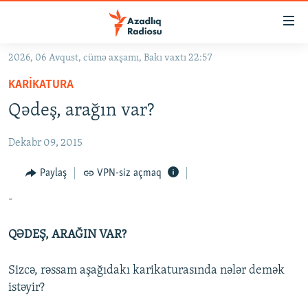
Keçid
linkləri
Əsas
2026, 06 Avqust, cümə axşamı, Bakı vaxtı 22:57
məzmuna
GÜNDƏM
KARIKATURA
qayıt
#İZAHLA
Əsas
Qədeş, arağın var?
KORRUPSIOMETR
naviqasiyaya
qayıt
Dekabr 09, 2015
#ƏSLINDƏ
Axtarışa
FƏRQƏ BAX
Paylaş
VPN-siz açmaq
keç
QANUNI DOĞRU
-
ARAŞDIRMA
QƏDEŞ, ARAĞIN VAR?
MULTIMEDIA
Sizcə, rəssam aşağıdakı karikaturasında nələr demək
RADIO ARXIV
VIDEO
istəyir?
HAQQIMIZDA
FOTOQALEREYA
OXU ZALI