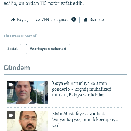
edilib, onlardan 115 nəfər vəfat edib.
Paylaş
VPN-siz açmaq
Bizi izlə
This item is part of
Sosial
Azərbaycan xəbərləri
Gündəm
'Guya Əli Kərimliyə 850 min
göndərib' – keçmiş mühafizəçi
tutuldu, Bakıya verilə bilər
Elvin Mustafayev azadlıqda:
'Milyonluq yox, minlik korrupsiya
var'