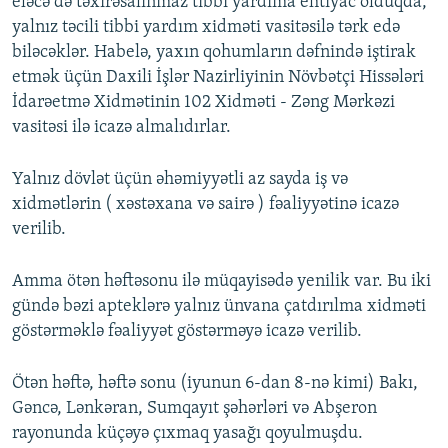
eləcə də təxirəsalınmaz tibbi yardıma ehtiyac olduqda,
yalnız təcili tibbi yardım xidməti vasitəsilə tərk edə
biləcəklər. Habelə, yaxın qohumların dəfnində iştirak
etmək üçün Daxili İşlər Nazirliyinin Növbətçi Hissələri
İdarəetmə Xidmətinin 102 Xidməti - Zəng Mərkəzi
vasitəsi ilə icazə almalıdırlar.
Yalnız dövlət üçün əhəmiyyətli az sayda iş və
xidmətlərin ( xəstəxana və sairə ) fəaliyyətinə icazə
verilib.
Amma ötən həftəsonu ilə müqayisədə yenilik var. Bu iki
gündə bəzi apteklərə yalnız ünvana çatdırılma xidməti
göstərməklə fəaliyyət göstərməyə icazə verilib.
Ötən həftə, həftə sonu (iyunun 6-dan 8-nə kimi) Bakı,
Gəncə, Lənkəran, Sumqayıt şəhərləri və Abşeron
rayonunda küçəyə çıxmaq yasağı qoyulmuşdu.