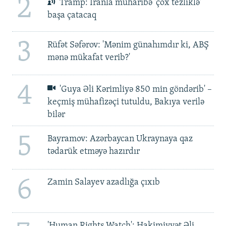
2
Tramp: İranla müharibə 'çox tezliklə'
başa çatacaq
3
Rüfət Səfərov: 'Mənim günahımdır ki, ABŞ
mənə mükafat verib?'
4
'Guya Əli Kərimliyə 850 min göndərib' –
keçmiş mühafizəçi tutuldu, Bakıya verilə
bilər
5
Bayramov: Azərbaycan Ukraynaya qaz
tədarük etməyə hazırdır
6
Zamin Salayev azadlığa çıxıb
'Human Rights Watch': Hakimiyyət Əli