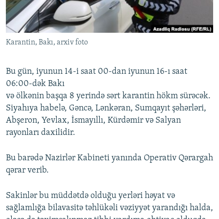
İNFOQRAFIKA
AZƏRBAYCAN ƏDƏBIYYATI KITABXANASI
MISSIYAMIZ
BIZI IZLƏ
KARIKATURA
İSLAM VƏ DEMOKRATIYA
PEŞƏ ETIKASI VƏ JURNALISTIKA STANDARTLARIMIZ
Karantin, Bakı, arxiv foto
İZ - MƏDƏNIYYƏT PROQRAMI
MATERIALLARIMIZDAN ISTIFADƏ
AZADLIQRADIOSU MOBIL TELEFONUNUZDA
RFE/RL-in bütün saytları
Bu gün, iyunun 14-i saat 00-dan iyunun 16-ı saat
BIZIMLƏ ƏLAQƏ
06:00-dək Bakı
və ölkənin başqa 8 yerində sərt karantin hökm sürəcək.
XƏBƏR BÜLLETENLƏRIMIZ
Siyahıya habelə, Gəncə, Lənkəran, Sumqayıt şəhərləri,
Abşeron, Yevlax, İsmayıllı, Kürdəmir və Salyan
rayonları daxilidir.
Bu barədə Nazirlər Kabineti yanında Operativ Qərargah
qərar verib.
Sakinlər bu müddətdə olduğu yerləri həyat və
sağlamlığa bilavasitə təhlükəli vəziyyət yarandığı halda,