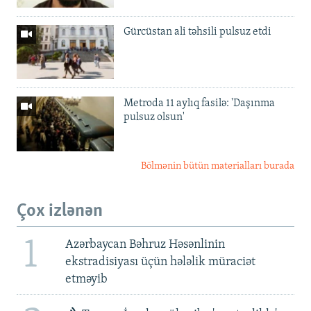
Gürcüstan ali təhsili pulsuz etdi
Metroda 11 aylıq fasilə: 'Daşınma
pulsuz olsun'
Bölmənin bütün materialları burada
Çox izlənən
1
Azərbaycan Bəhruz Həsənlinin
ekstradisiyası üçün hələlik müraciət
etməyib