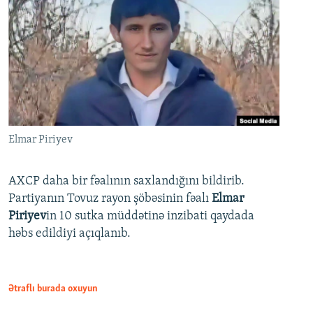
Elmar Piriyev
AXCP daha bir fəalının saxlandığını bildirib.
Partiyanın Tovuz rayon şöbəsinin fəalı
Elmar
Piriyev
in 10 sutka müddətinə inzibati qaydada
həbs edildiyi açıqlanıb.
Ətraflı burada oxuyun