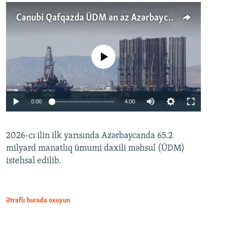
Cənubi Qafqazda ÜDM ən az Azərbaycanda artır: Qonşuları niyə Bakını qabaqlaya bilir?
No media source currently available
Auto
0:00
4:00
240p
2026-cı ilin ilk yarısında Azərbaycanda 65.2
360p
milyard manatlıq ümumi daxili məhsul (ÜDM)
480p
Auto
240p
360p
480p
istehsal edilib.
720p
720p
1080p
1080p
Ətraflı burada oxuyun