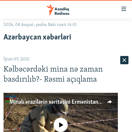
Keçid
linkləri
Əsas
2026, 08 Avqust, şənbə, Bakı vaxtı 14:01
məzmuna
GÜNDƏM
Azərbaycan xəbərləri
qayıt
#İZAHLA
Əsas
KORRUPSIOMETR
naviqasiyaya
İyun 07, 2021
qayıt
#ƏSLINDƏ
Axtarışa
Kəlbəcərdəki mina nə zaman
FƏRQƏ BAX
keç
basdırılıb?- Rəsmi açıqlama
QANUNI DOĞRU
ARAŞDIRMA
Minalı ərazilərin xəritəsini Ermənistandan necə almalı?
MULTIMEDIA
RADIO ARXIV
VIDEO
No media source currently available
HAQQIMIZDA
FOTOQALEREYA
OXU ZALI