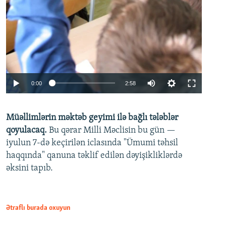
Auto
0:00
2:58
240p
Müəllimlərin məktəb geyimi ilə bağlı tələblər
360p
qoyulacaq.
Bu qərar Milli Məclisin bu gün —
480p
iyulun 7-də keçirilən iclasında "Ümumi təhsil
720p
haqqında" qanuna təklif edilən dəyişikliklərdə
əksini tapıb.
1080p
Ətraflı burada oxuyun