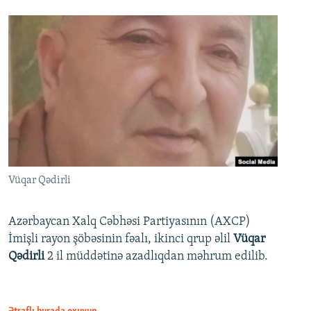
Vüqar Qədirli
Azərbaycan Xalq Cəbhəsi Partiyasının (AXCP)
İmişli rayon şöbəsinin fəalı, ikinci qrup əlil
Vüqar
Qədirli
2 il müddətinə azadlıqdan məhrum edilib.