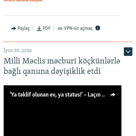
Ətraflı burada oxuyun
Paylaş
PDF
VPN-siz açmaq
İyun 30, 2026
Milli Məclis məcburi köçkünlərlə
bağlı qanuna dəyişiklik etdi
'Ya təklif olunan ev, ya status!' – Laçın köçkünü: 'Laçından başqa heç hara!'