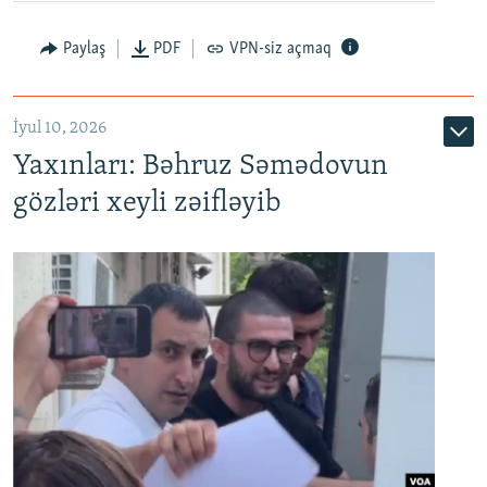
Paylaş
PDF
VPN-siz açmaq
İyul 10, 2026
Yaxınları: Bəhruz Səmədovun
gözləri xeyli zəifləyib