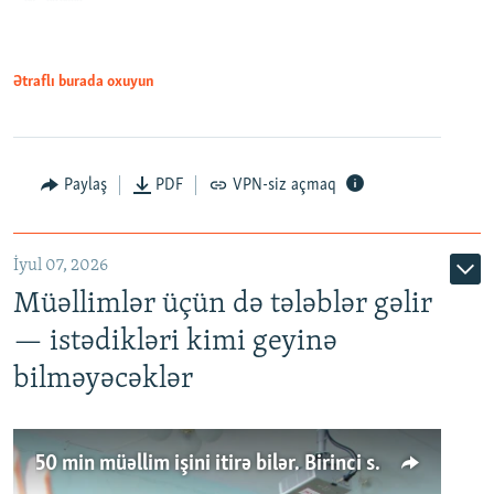
Ətraflı burada oxuyun
Paylaş
PDF
VPN-siz açmaq
İyul 07, 2026
Müəllimlər üçün də tələblər gəlir
— istədikləri kimi geyinə
bilməyəcəklər
50 min müəllim işini itirə bilər. Birinci sinfə gedənlər azalır