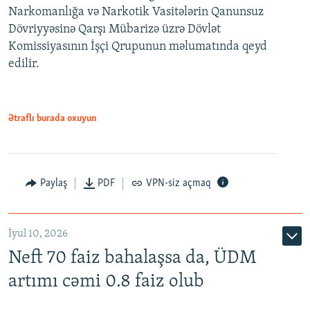
Narkomanlığa və Narkotik Vasitələrin Qanunsuz
Dövriyyəsinə Qarşı Mübarizə üzrə Dövlət
Komissiyasının İşçi Qrupunun məlumatında qeyd
edilir.
Ətraflı burada oxuyun
Paylaş
PDF
VPN-siz açmaq
İyul 10, 2026
Neft 70 faiz bahalaşsa da, ÜDM
artımı cəmi 0.8 faiz olub