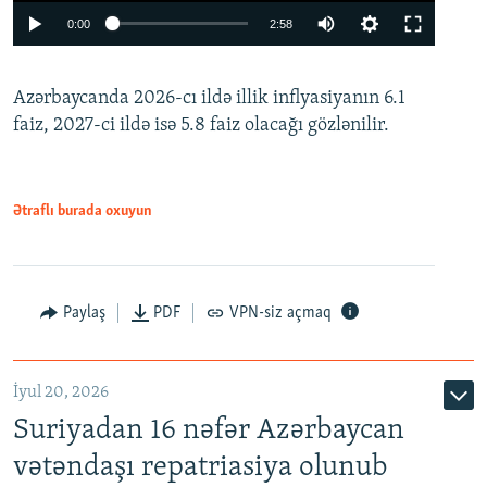
Auto
0:00
2:58
240p
Azərbaycanda 2026-cı ildə illik inflyasiyanın 6.1
360p
faiz, 2027-ci ildə isə 5.8 faiz olacağı gözlənilir.
480p
720p
1080p
Ətraflı burada oxuyun
Paylaş
PDF
VPN-siz açmaq
İyul 20, 2026
Auto
240p
360p
480p
Suriyadan 16 nəfər Azərbaycan
720p
1080p
vətəndaşı repatriasiya olunub