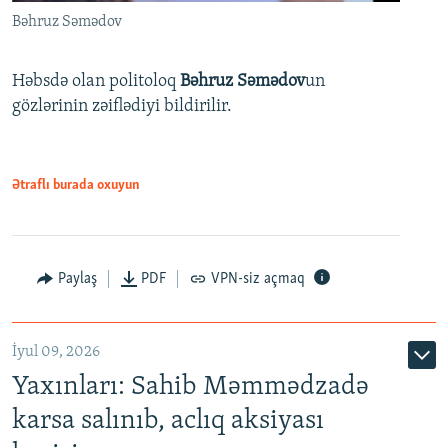
Bəhruz Səmədov
Həbsdə olan politoloq
Bəhruz Səmədov
un
gözlərinin zəiflədiyi bildirilir.
Ətraflı burada oxuyun
Paylaş
PDF
VPN-siz açmaq
İyul 09, 2026
Yaxınları: Sahib Məmmədzadə
karsa salınıb, aclıq aksiyası