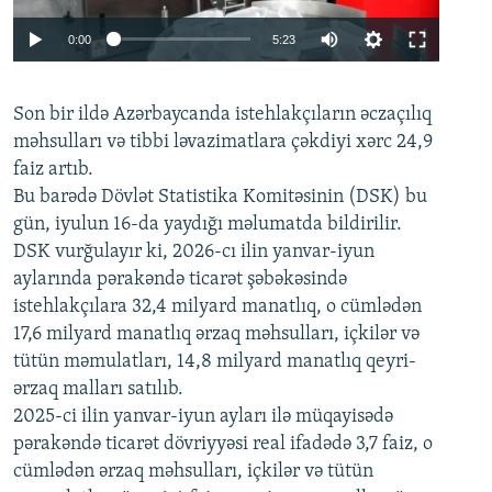
Auto
0:00
5:23
240p
Son bir ildə Azərbaycanda istehlakçıların
360p
əczaçılıq
məhsulları və tibbi ləvazimatlara çəkdiyi xərc 24,9
480p
Auto
240p
360p
480p
faiz artıb.
720p
Bu barədə Dövlət Statistika Komitəsinin (DSK) bu
720p
1080p
gün, iyulun 16-da yaydığı məlumatda bildirilir.
1080p
DSK vurğulayır ki, 2026-cı ilin yanvar-iyun
aylarında pərakəndə ticarət şəbəkəsində
istehlakçılara 32,4 milyard manatlıq, o cümlədən
17,6 milyard manatlıq ərzaq məhsulları, içkilər və
tütün məmulatları, 14,8 milyard manatlıq qeyri-
ərzaq malları satılıb.
2025-ci ilin yanvar-iyun ayları ilə müqayisədə
pərakəndə ticarət dövriyyəsi real ifadədə 3,7 faiz, o
cümlədən ərzaq məhsulları, içkilər və tütün