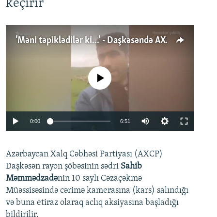
keçirir
'Məni təpiklədilər ki...' - Daşkəsəndə AXCP fəalının yaxınları onun həbsinə etiraz edirlər
No media source currently available
Auto
0:00
6:51
240p
Azərbaycan Xalq Cəbhəsi Partiyası (AXCP)
360p
Daşkəsən rayon şöbəsinin sədri
Sahib
480p
Auto
240p
360p
480p
Məmmədzadə
nin 10 saylı Cəzaçəkmə
720p
Müəssisəsində cərimə kamerasına (kars) salındığı
720p
1080p
və buna etiraz olaraq aclıq aksiyasına başladığı
1080p
bildirilir.