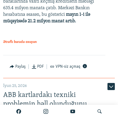
banklarında vaxtı keçmiş kreditlərin məbləği
480p
635.4 milyon manata çatıb. Mərkəzi Bankın
720p
hesabatına əsasən, bu göstərici
mayın 1-i ilə
müqayisədə 21.2 milyon manat artıb.
1080p
Ətraflı burada oxuyun
Auto
240p
360p
480p
Paylaş
PDF
VPN-siz açmaq
720p
1080p
İyun 25, 2026
ABB kartlardakı texniki
problemin həll olunduğunu
bildirir