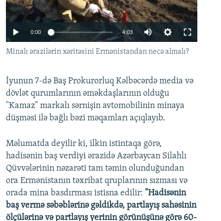
İNFOQRAFIKA
AZƏRBAYCAN ƏDƏBIYYATI KITABXANASI
MISSIYAMIZ
BIZI IZLƏ
KARIKATURA
İSLAM VƏ DEMOKRATIYA
PEŞƏ ETIKASI VƏ JURNALISTIKA STANDARTLARIMIZ
Auto
0:00
4:03
İZ - MƏDƏNIYYƏT PROQRAMI
MATERIALLARIMIZDAN ISTIFADƏ
240p
Minalı ərazilərin xəritəsini Ermənistandan necə almalı?
AZADLIQRADIOSU MOBIL TELEFONUNUZDA
RFE/RL-in bütün saytları
360p
BIZIMLƏ ƏLAQƏ
İyunun 7-də Baş Prokurorluq Kəlbəcərdə media və
480p
Auto
240p
360p
480p
dövlət qurumlarının əməkdaşlarının olduğu
XƏBƏR BÜLLETENLƏRIMIZ
720p
"Kamaz" markalı sərnişin avtomobilinin minaya
720p
1080p
1080p
düşməsi ilə bağlı bəzi məqamları açıqlayıb.
Məlumatda deyilir ki, ilkin istintaqa görə,
hadisənin baş verdiyi ərazidə Azərbaycan Silahlı
Qüvvələrinin nəzarəti tam təmin olunduğundan
ora Ermənistanın təxribat qruplarının sızması və
orada mina basdırması istisna edilir:
"Hadisənin
baş vermə səbəblərinə gəldikdə, partlayış sahəsinin
ölçülərinə və partlayış yerinin görünüşünə görə 60-