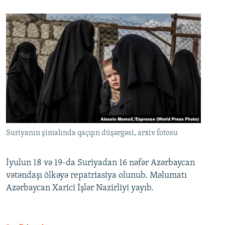
Suriyanın şimalında qaçqın düşərgəsi, arxiv fotosu
İyulun 18 və 19-da Suriyadan 16 nəfər Azərbaycan
vətəndaşı ölkəyə repatriasiya olunub. Məlumatı
Azərbaycan Xarici İşlər Nazirliyi yayıb.