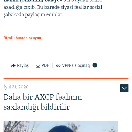
Zamin (Əlizamin) Salayev
3 il 6 aydan sonra
azadlığa çıxıb. Bu barədə siyasi fəallar sosial
şəbəkədə paylaşım ediblər.
Ətraflı burada oxuyun
Paylaş
PDF
VPN-siz açmaq
İyul 31, 2026
Daha bir AXCP fəalının
saxlandığı bildirilir