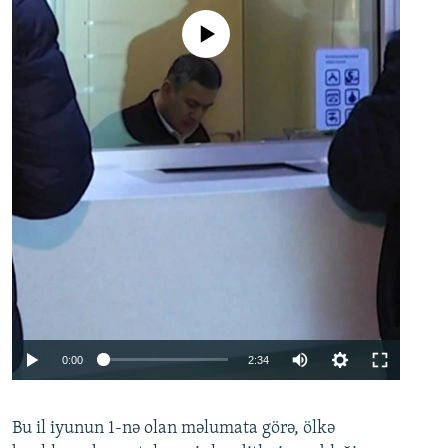
No media source currently available
Auto
0:00
2:34
240p
Bu il iyunun 1-nə olan məlumata görə, ölkə
360p