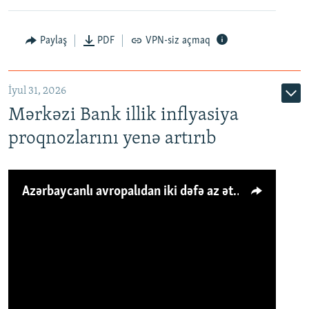
Paylaş
PDF
VPN-siz açmaq
İyul 31, 2026
Mərkəzi Bank illik inflyasiya
proqnozlarını yenə artırıb
Azərbaycanlı avropalıdan iki dəfə az ət yeyir, amma... 'Qiymət artımı qaçılmazdır'