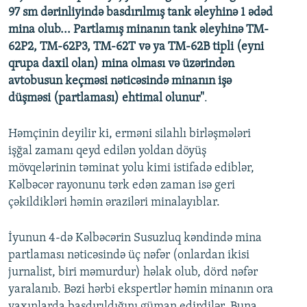
97 sm dərinliyində basdırılmış tank əleyhinə 1 ədəd
mina olub... Partlamış minanın tank əleyhinə TM-
62P2, TM-62P3, TM-62T və ya TM-62B tipli (eyni
qrupa daxil olan) mina olması və üzərindən
avtobusun keçməsi nəticəsində minanın işə
düşməsi (partlaması) ehtimal olunur"
.
Həmçinin deyilir ki, erməni silahlı birləşmələri
işğal zamanı qeyd edilən yoldan döyüş
mövqelərinin təminat yolu kimi istifadə ediblər,
Kəlbəcər rayonunu tərk edən zaman isə geri
çəkildikləri həmin əraziləri minalayıblar.
İyunun 4-də Kəlbəcərin Susuzluq kəndində mina
partlaması nəticəsində üç nəfər (onlardan ikisi
jurnalist, biri məmurdur) həlak olub, dörd nəfər
yaralanıb. Bəzi hərbi ekspertlər həmin minanın ora
yaxınlarda basdırıldığını güman edirdilər. Buna