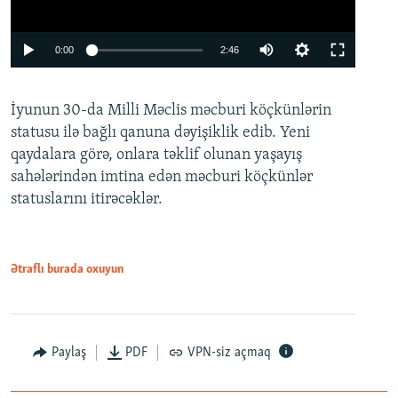
Auto
0:00
2:46
240p
İyunun 30-da Milli Məclis məcburi köçkünlərin
360p
statusu ilə bağlı qanuna dəyişiklik edib. Yeni
480p
qaydalara görə, onlara təklif olunan yaşayış
720p
sahələrindən imtina edən məcburi köçkünlər
statuslarını itirəcəklər.
1080p
Ətraflı burada oxuyun
Auto
240p
360p
480p
Paylaş
PDF
VPN-siz açmaq
720p
1080p