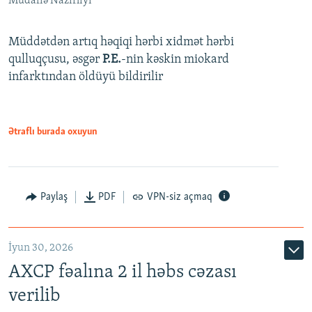
Müdafiə Nazirliyi
Müddətdən artıq həqiqi hərbi xidmət hərbi
qulluqçusu, əsgər
P.E.
-nin kəskin miokard
infarktından öldüyü bildirilir
Ətraflı burada oxuyun
Paylaş
PDF
VPN-siz açmaq
İyun 30, 2026
AXCP fəalına 2 il həbs cəzası
verilib