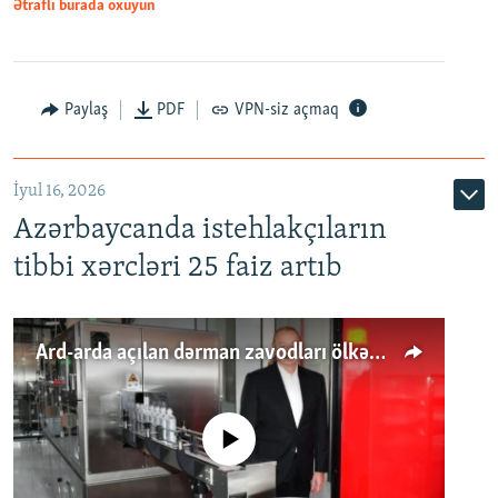
Ətraflı burada oxuyun
Paylaş
PDF
VPN-siz açmaq
İyul 16, 2026
Azərbaycanda istehlakçıların
tibbi xərcləri 25 faiz artıb
Ard-arda açılan dərman zavodları ölkənin tələbatını ödəyirmi?
No media source currently available