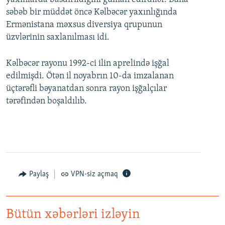
səbəb bir müddət öncə Kəlbəcər yaxınlığında
Ermənistana məxsus diversiya qrupunun
üzvlərinin saxlanılması idi.
Kəlbəcər rayonu 1992-ci ilin aprelində işğal
edilmişdi. Ötən il noyabrın 10-da imzalanan
üçtərəfli bəyanatdan sonra rayon işğalçılar
tərəfindən boşaldılıb.
Paylaş
VPN-siz açmaq
Bütün xəbərləri izləyin