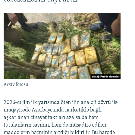
Arxiv fotosu
2026-cı ilin ilk yarısında ötən ilin analoji dövrü ilə
müqayisədə Azərbaycanda narkotiklə bağlı
aşkarlanan cinayət faktları azalsa da həm
tutulanların sayının, həm də müsadirə edilən
maddələrin həcminin artdığı bildirilir. Bu barədə