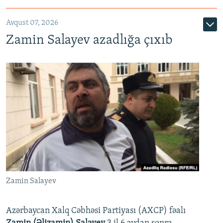
Avqust 07, 2026
Zamin Salayev azadlığa çıxıb
Zamin Salayev
Azərbaycan Xalq Cəbhəsi Partiyası (AXCP) fəalı