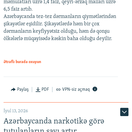
məmulatları üzrə 1,4 faiz, qeyri-ərzaq malları üzrə
6,5 faiz artıb.
Azərbaycanda tez-tez dərmanların qiymətlərindən
şikayətlər eşidilir. Şikayətlərdə həm bir çox
dərmanların keyfiyyətsiz olduğu, həm də qonşu
ölkələrlə müqayisədə kəskin baha olduğu deyilir.
Ətraflı burada oxuyun
Paylaş
PDF
VPN-siz açmaq
İyul 13, 2026
Azərbaycanda narkotikə görə
tutulanların sayı artır