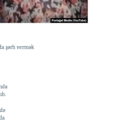
qda şərh vermək
ında
ıb.
ndə
nda