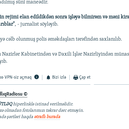
adılmış süni maneədir.
in rejimi elan edildikdən sonra işləyə bilmirəm və məni kir
rıblar"
, - jurnalist söyləyib.
iyə cəlb olunmuş polis əməkdaşları tərəfindən saxlanılıb.
lı Nazirlər Kabinetindən və Daxili İşlər Nazirliyindən mün
ıb.
VPN-siz açmaq
Bizi izlə
Çap et
dlıqRadiosu ©
TLƏQ
hiperlinklə istinad verilməlidir.
azə olmadan fotolarımızı təkrar dərc etməyin.
fadə şərtləri haqda
ətraflı burada