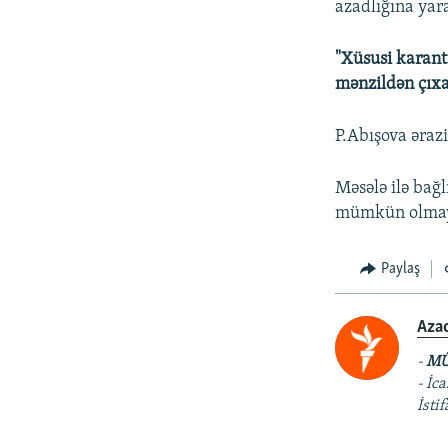
azadlığına yar
"Xüsusi karant
mənzildən çıxa
P.Abışova əraz
Məsələ ilə bağ
mümkün olmay
Paylaş
Aza
-
MÜ
- İc
İsti