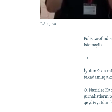
P.Abışova
Polis tərəfində
istəməyib.
+++
İyulun 9-da mü
təkadamlıq aks
O, Nazirlər Ka
jurnalistlərin 
qeydiyyatdan k