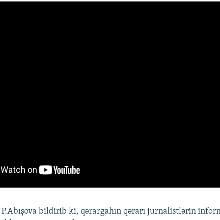
P.Abışova bildirib ki, qərargahın qərarı jurnalistlərin info