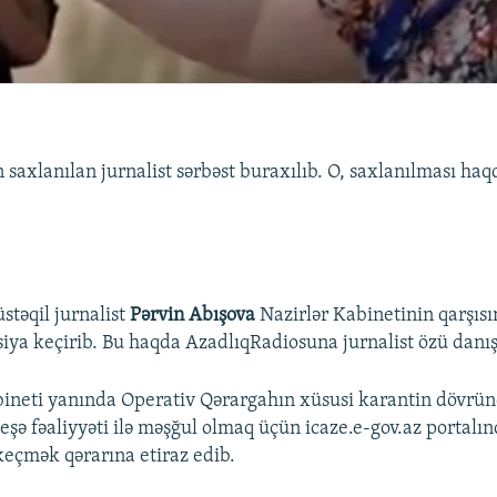
n saxlanılan jurnalist sərbəst buraxılıb. O, saxlanılması ha
stəqil jurnalist
Pərvin Abışova
Nazirlər Kabinetinin qarşıs
iya keçirib. Bu haqda AzadlıqRadiosuna jurnalist özü danış
bineti yanında Operativ Qərargahın xüsusi karantin dövrü
peşə fəaliyyəti ilə məşğul olmaq üçün icaze.e-gov.az portalı
eçmək qərarına etiraz edib.