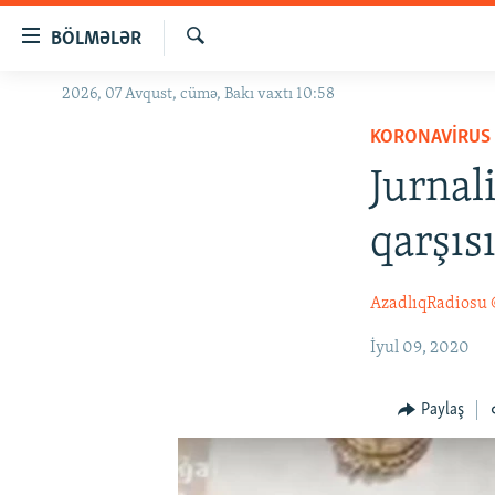
Keçid
BÖLMƏLƏR
linkləri
Axtar
Əsas
2026, 07 Avqust, cümə, Bakı vaxtı 10:58
GÜNDƏM
məzmuna
KORONAVIRUS
#İZAHLA
qayıt
Əsas
Jurnal
KORRUPSIOMETR
naviqasiyaya
#ƏSLINDƏ
qayıt
qarşıs
Axtarışa
FƏRQƏ BAX
keç
QANUNI DOĞRU
AzadlıqRadiosu
ARAŞDIRMA
İyul 09, 2020
MULTIMEDIA
Paylaş
RADIO ARXIV
VIDEO
HAQQIMIZDA
FOTOQALEREYA
OXU ZALI