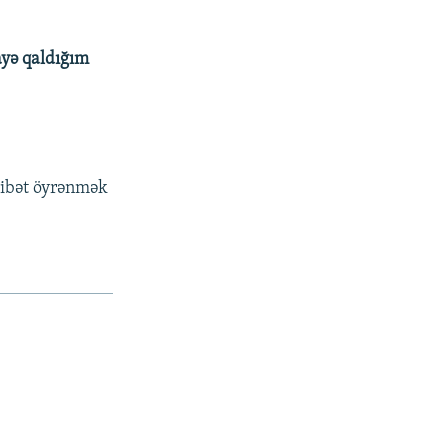
ayə qaldığım
asibət öyrənmək