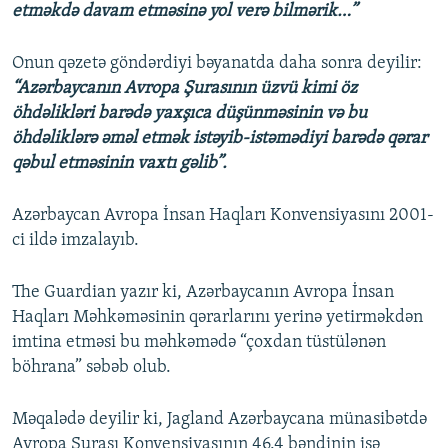
etməkdə davam etməsinə yol verə bilmərik…”
Onun qəzetə göndərdiyi bəyanatda daha sonra deyilir:
“Azərbaycanın Avropa Şurasının üzvü kimi öz
öhdəlikləri barədə yaxşıca düşünməsinin və bu
öhdəliklərə əməl etmək istəyib-istəmədiyi barədə qərar
qəbul etməsinin vaxtı gəlib”.
Azərbaycan Avropa İnsan Haqları Konvensiyasını 2001-
ci ildə imzalayıb.
The Guardian yazır ki, Azərbaycanın Avropa İnsan
Haqları Məhkəməsinin qərarlarını yerinə yetirməkdən
imtina etməsi bu məhkəmədə “çoxdan tüstülənən
böhrana” səbəb olub.
Məqalədə deyilir ki, Jagland Azərbaycana münasibətdə
Avropa Şurası Konvensiyasının 46.4 bəndinin işə