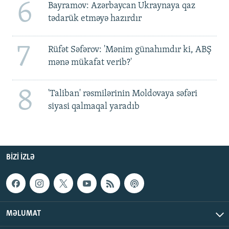
6
Bayramov: Azərbaycan Ukraynaya qaz
tədarük etməyə hazırdır
7
Rüfət Səfərov: 'Mənim günahımdır ki, ABŞ
mənə mükafat verib?'
8
'Taliban' rəsmilərinin Moldovaya səfəri
siyasi qalmaqal yaradıb
BIZI IZLƏ
MƏLUMAT