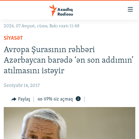
Keçid
linkləri
Əsas
2026, 07 Avqust, cümə, Bakı vaxtı 11:48
məzmuna
GÜNDƏM
SIYASƏT
qayıt
#İZAHLA
Əsas
Avropa Şurasının rəhbəri
KORRUPSIOMETR
naviqasiyaya
Azərbaycan barədə ‘ən son addımın’
qayıt
#ƏSLINDƏ
atılmasını istəyir
Axtarışa
FƏRQƏ BAX
keç
Sentyabr 14, 2017
QANUNI DOĞRU
Paylaş
VPN-siz açmaq
ARAŞDIRMA
MULTIMEDIA
RADIO ARXIV
VIDEO
HAQQIMIZDA
FOTOQALEREYA
OXU ZALI