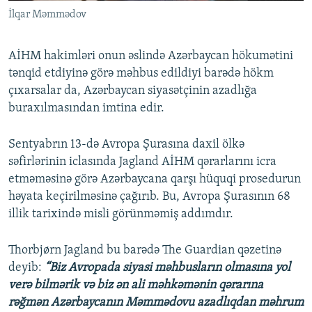
İlqar Məmmədov
AİHM hakimləri onun əslində Azərbaycan hökumətini
tənqid etdiyinə görə məhbus edildiyi barədə hökm
çıxarsalar da, Azərbaycan siyasətçinin azadlığa
buraxılmasından imtina edir.
Sentyabrın 13-də Avropa Şurasına daxil ölkə
səfirlərinin iclasında Jagland AİHM qərarlarını icra
etməməsinə görə Azərbaycana qarşı hüquqi prosedurun
həyata keçirilməsinə çağırıb. Bu, Avropa Şurasının 68
illik tarixində misli görünməmiş addımdır.
Thorbjørn Jagland bu barədə The Guardian qəzetinə
deyib:
“Biz Avropada siyasi məhbusların olmasına yol
verə bilmərik və biz ən ali məhkəmənin qərarına
rəğmən Azərbaycanın Məmmədovu azadlıqdan məhrum