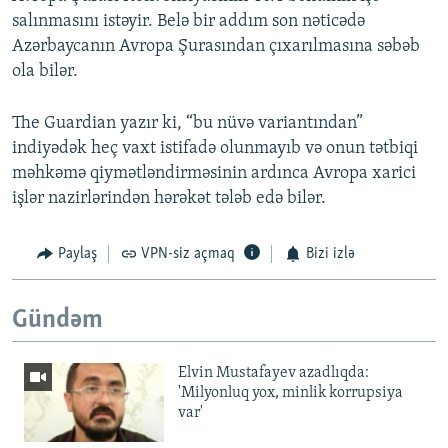
salınmasını istəyir. Belə bir addım son nəticədə
Azərbaycanın Avropa Şurasından çıxarılmasına səbəb
ola bilər.
The Guardian yazır ki, “bu nüvə variantından”
indiyədək heç vaxt istifadə olunmayıb və onun tətbiqi
məhkəmə qiymətləndirməsinin ardınca Avropa xarici
işlər nazirlərindən hərəkət tələb edə bilər.
Paylaş
VPN-siz açmaq
Bizi izlə
Gündəm
Elvin Mustafayev azadlıqda:
'Milyonluq yox, minlik korrupsiya
var'