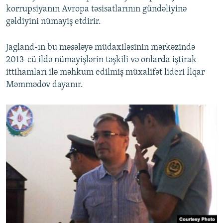
korrupsiyanın Avropa təsisatlarının gündəliyinə
gəldiyini nümayiş etdirir.
Jagland-ın bu məsələyə müdaxiləsinin mərkəzində
2013-cü ildə nümayişlərin təşkili və onlarda iştirak
ittihamları ilə məhkum edilmiş müxalifət lideri İlqar
Məmmədov dayanır.