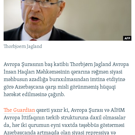
İNFOQRAFIKA
AZƏRBAYCAN ƏDƏBIYYATI KITABXANASI
MISSIYAMIZ
BIZI IZLƏ
KARIKATURA
İSLAM VƏ DEMOKRATIYA
PEŞƏ ETIKASI VƏ JURNALISTIKA STANDARTLARIMIZ
İZ - MƏDƏNIYYƏT PROQRAMI
MATERIALLARIMIZDAN ISTIFADƏ
AZADLIQRADIOSU MOBIL TELEFONUNUZDA
RFE/RL-in bütün saytları
Thorbjoern Jagland
BIZIMLƏ ƏLAQƏ
XƏBƏR BÜLLETENLƏRIMIZ
Avropa Şurasının baş katibiı Thorbjørn Jagland Avropa
İnsan Haqları Məhkəməsinin qərarına rəğmən siyasi
məhbusun azadlığa buraxılmasından imtina etdiyinə
görə Azərbaycana qarşı misli görünməmiş hüquqi
hərəkət edilməsinə çağırıb.
The Guardian
qəzeti yazır ki, Avropa Şurası və AİHM
Avropa İttifaqının tərkib strukturuna daxil olmasalar
da, hər iki qurumun eyni vaxtda təşəbbüs göstərməsi
Azərbaycanda artmaqda olan siyasi repressiya və