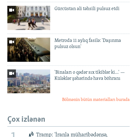
Gürcüstan ali təhsili pulsuz etdi
Metroda 11 aylıq fasilə: 'Daşınma
pulsuz olsun'
'Binaları o qədər sıx tikiblər ki...' —
Küləklər şəhərində hava böhranı
Bölmənin bütün materialları burada
Çox izlənən
Tramp: 'İranla müharibədənsə,