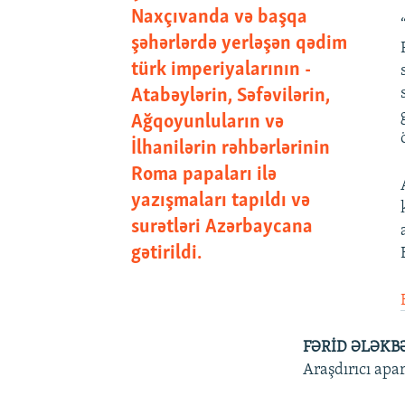
Naxçıvanda və başqa
şəhərlərdə yerləşən qədim
türk imperiyalarının -
Atabəylərin, Səfəvilərin,
Ağqoyunluların və
İlhanilərin rəhbərlərinin
Roma papaları ilə
yazışmaları tapıldı və
surətləri Azərbaycana
gətirildi.
FƏRİD ƏLƏKB
Araşdırıcı apar