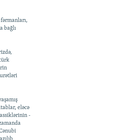
 fərmanları,
a bağlı
izdə,
türk
rin
urətləri
 yaşamış
itablar, eləcə
assiklərinin -
i zamanda
 Cənubi
azılıb