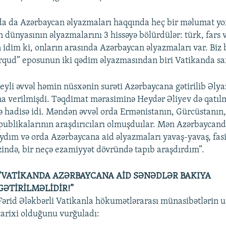
a da Azərbaycan əlyazmaları haqqında heç bir məlumat yox
dünyasının əlyazmalarını 3 hissəyə bölürdülər: türk, fars
idim ki, onların arasında Azərbaycan əlyazmaları var. Biz b
qud” eposunun iki qədim əlyazmasından biri Vatikanda sa
yli əvvəl həmin nüsxənin surəti Azərbaycana gətirilib Əly
na verilmişdi. Təqdimat mərasiminə Heydər Əliyev də qatıl
 hadisə idi. Məndən əvvəl orda Ermənistanın, Gürcüstanın,
publikalarının araşdırıcıları olmuşduılar. Mən Azərbaycand
ıydım və orda Azərbaycana aid əlyazmaları yavaş-yavaş, fasil
rzində, bir neçə ezamiyyət dövründə tapıb araşdırdım”.
“VATİKANDA AZƏRBAYCANA AİD SƏNƏDLƏR BAKIYA
GƏTİRİLMƏLİDİR!”
Fərid Ələkbərli Vatikanla hökumətlərarası münasibətlərin
tarixi olduğunu vurğuladı: