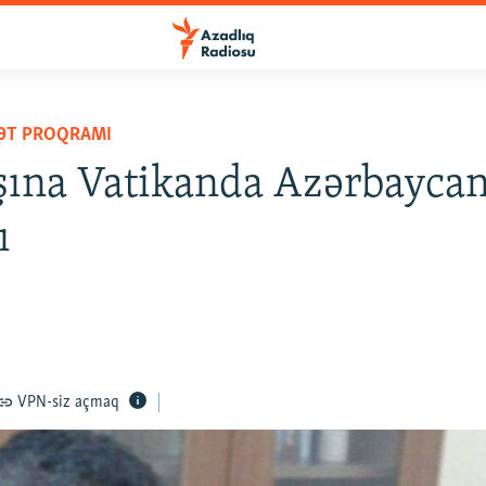
YƏT PROQRAMI
ına Vatikanda Azərbaycan
ı
VPN-siz açmaq