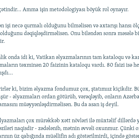
 çətindir... Amma işin metodologiyası böyük rol oynayır.
n işi necə qurmalı olduğunu bilməlisən və axtarışı hansı öl
olduğunu dəqiqləşdirməlisən. Onu biləndən sonra məsələ bi
ir.
nlik onda idi ki, Vatikan əlyazmalarının tam kataloqu və ka
zmaların təxminən 20 faizinin kataloqu vardı. 80 faizi isə h
şdı...
irlər ki, bizim əlyazma fondumuz çox, ştatımıız kiçikdir. Bü
şür - əlyazmaları ordan götürüb, vərəqləyib, onların Azərb
masını müəyyənləşdirməlisən. Bu da asan iş deyil.
əlyazmaları çox mürəkkəb xətt növləri ilə müxtəlif dillərdə y
əziləri naqisdir - zədələnib, mətnin əvvəli oxunmur. Çünki o
rının üz qabığında müəllifin adı göstərilmirdi, içində göstər