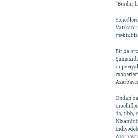
“Bunlar h
Sənədlərd
Vatikan r
məktublar
Bir də or
Şamaxıda
imperiyal
rəhbərlər
Azərbayca
Ondan baş
müəlliflər
də, tibb, 
Nizaminin
indiyədək
Azərbayca