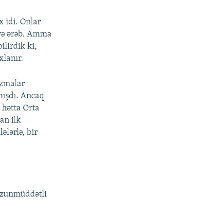
 idi. Onlar
 və ərəb. Amma
ilirdik ki,
xlanır.
azmalar
mışdı. Ancaq
 hətta Orta
an ilk
ələrlə, bir
 uzunmüddətli