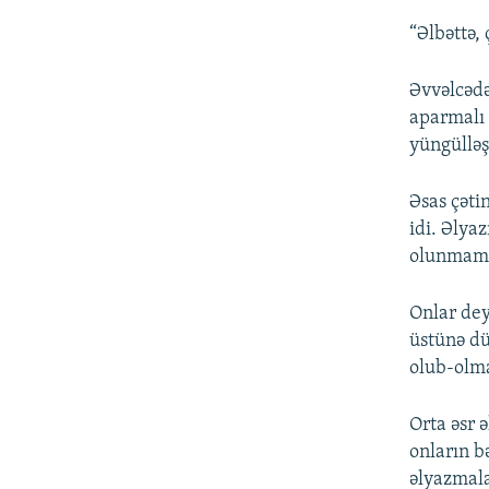
“Əlbəttə,
Əvvəlcədə
aparmalı 
yüngülləş
Əsas çəti
idi. Əlya
olunmamı
Onlar dey
üstünə dü
olub-olma
Orta əsr 
onların b
əlyazmala