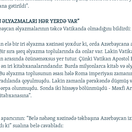
na gətirildi”.
 ƏLYAZMALARI HƏR YERDƏ VAR”
baycan əlyazmalarının təkcə Vatikanda olmadığını bildirdi:
n elə bir iri əlyazma xəzinəsi yoxdur ki, orda Azərbaycana 
Bir sıra şərq əlyazma toplularında da onlar var. Lakin Vati
in arasında özünəməxsus yer tutur. Çünki Vatikan Apostol
ən iri kitabxanalarındandır. Burda milyonlarca kitab və əl
 Bu əlyazma toplusunun əsası hələ Roma imperiyası zamanı
yaradılanda qoyulmuşdu. Lakin zamanla pərakəndə düşmüş v
ərpa olunmuşdu. Sonda iki hissəyə bölünmüşdü - Məxfi Arx
itabxanasına”.
i aparıcının: “Belə nəhəng xəzinədə təkbaşına Azərbaycan i
dı ki” sualına belə cavabladı: