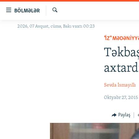
Keçid
BÖLMƏLƏR
linkləri
Axtar
Əsas
2026, 07 Avqust, cümə, Bakı vaxtı 00:23
GÜNDƏM
məzmuna
"İZ" MƏDƏNIY
#İZAHLA
qayıt
Əsas
Təkbaş
KORRUPSIOMETR
naviqasiyaya
#ƏSLINDƏ
qayıt
axtard
Axtarışa
FƏRQƏ BAX
keç
QANUNI DOĞRU
Sevda İsmayıllı
ARAŞDIRMA
Oktyabr 27, 2015
MULTIMEDIA
Paylaş
RADIO ARXIV
VIDEO
HAQQIMIZDA
FOTOQALEREYA
OXU ZALI