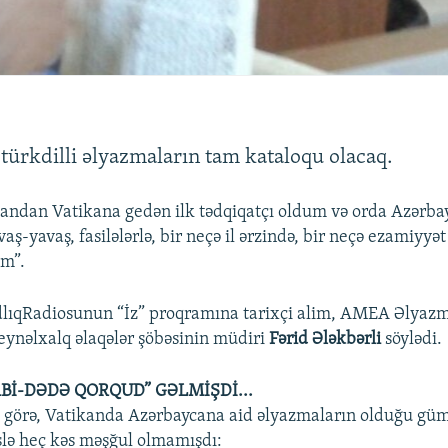
türkdilli əlyazmaların tam kataloqu olacaq.
ndan Vatikana gedən ilk tədqiqatçı oldum və orda Azərba
aş-yavaş, fasilələrlə, bir neçə il ərzində, bir neçə ezamiyy
ım”.
dlıqRadiosunun “İz” proqramına tarixçi alim, AMEA Əlyaz
eynəlxalq əlaqələr şöbəsinin müdiri
Fərid Ələkbərli
söylədi.
ABİ-DƏDƏ QORQUD” GƏLMİŞDİ...
 görə, Vatikanda Azərbaycana aid əlyazmaların olduğu güm
şlə heç kəs məşğul olmamışdı: