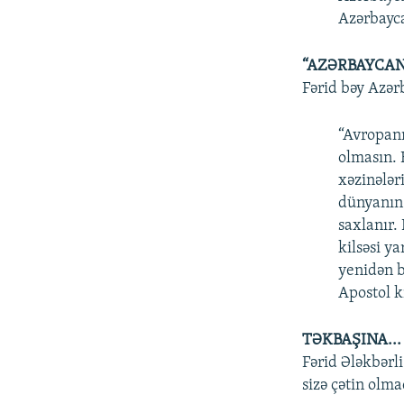
Azərbayca
“AZƏRBAYCAN
Fərid bəy Azər
“Avropanı
olmasın. 
xəzinələr
dünyanın 
saxlanır.
kilsəsi 
yenidən b
Apostol k
TƏKBAŞINA...
Fərid Ələkbərl
sizə çətin olma