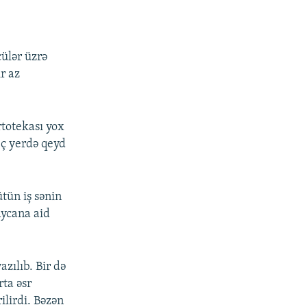
çülər üzrə
r az
rtotekası yox
eç yerdə qeyd
tün iş sənin
aycana aid
azılıb. Bir də
rta əsr
ilirdi. Bəzən