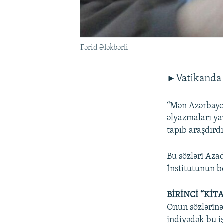
Fərid Ələkbərli
Vatikanda 
►
“Mən Azərbayca
əlyazmaları yav
tapıb araşdırd
Bu sözləri Aza
İnstitutunun b
BİRİNCİ “KİT
Onun sözlərinə
indiyədək bu i