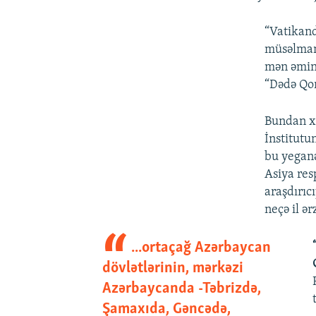
“Vatikand
müsəlman 
mən əmin 
“Dədə Qor
Bundan xe
İnstitutu
bu yeganə
Asiya res
araşdırıc
neçə il ə
...ortaçağ Azərbaycan
dövlətlərinin, mərkəzi
Azərbaycanda -Təbrizdə,
Şamaxıda, Gəncədə,