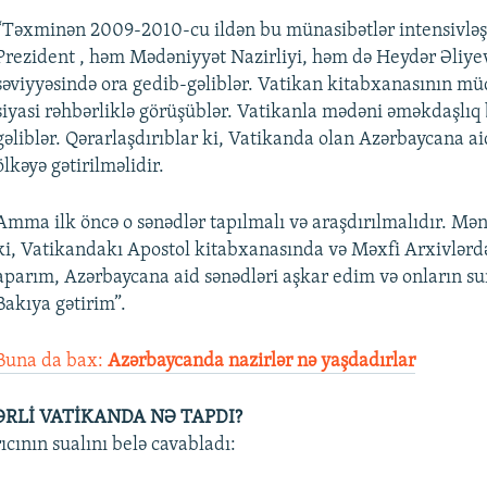
“Təxminən 2009-2010-cu ildən bu münasibətlər intensivlə
Prezident , həm Mədəniyyət Nazirliyi, həm də Heydər Əliy
səviyyəsində ora gedib-gəliblər. Vatikan kitabxanasının müdi
siyasi rəhbərliklə görüşüblər. Vatikanla mədəni əməkdaşlıq 
gəliblər. Qərarlaşdırıblar ki, Vatikanda olan Azərbaycana ai
ölkəyə gətirilməlidir.
Amma ilk öncə o sənədlər tapılmalı və araşdırılmalıdır. Mən
ki, Vatikandakı Apostol kitabxanasında və Məxfi Arxivlərd
aparım, Azərbaycana aid sənədləri aşkar edim və onların sur
Bakıya gətirim”.
Buna da bax:
Azərbaycanda nazirlər nə yaşdadırlar
ƏRLİ VATİKANDA NƏ TAPDI?
ıcının sualını belə cavabladı: