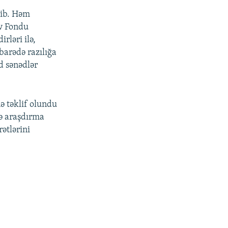
şib. Həm
ev Fondu
rləri ilə,
barədə razılığa
d sənədlər
ə təklif olundu
ə araşdırma
ətlərini