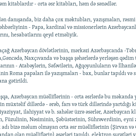
əm kitablardır - orta əsr kitabları, həm də sənədlər.
ən danışanda, biz daha çox məktubları, yazışmaları, rəsmi
əhbərliyinin - Papa, kardinal və missionerlərin Azərbaycanl
ını, hesabatlarını qeyd etməliyik.
taçağ Azərbaycan dövlətlərinin, mərkəzi Azərbaycanda -Təbr
,Gəncədə, Naxçıvanda və başqa şəhərlərdə yerləşən qədim 
arının - Atabəylərin, Səfəvilərin, Ağqoyunluların və İlhanilə
inin Roma papaları ilə yazışmaları - bax, bunlar tapıldı və s
na gətirildi.
qa, Azərbaycan müəlliflərinin - orta əsrlərdə bu məkanda
in müxtəlif dillərdə - ərəb, fars və türk dillərində yartdığı k
riyaziyyat, ilahiyyat və b. sahələr üzrə əsərlər, Azərbaycan kl
, Füzulinin, Nəsiminin, Şəbüstərinin, Sührəverdinin, eyn
 adı bizə məlum olmayan orta əsr müəlliflərinin (Şirvan və
ndan olan müəlliflərin) əsərləri tapıldı, elektron surətləri y