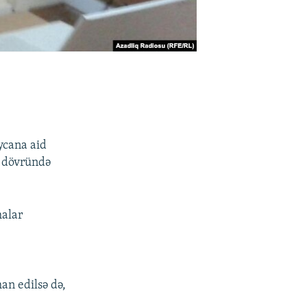
ycana aid
ət dövründə
malar
an edilsə də,