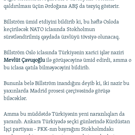
qaldırılması üçün Ərdoğana ABŞ da təzyiq göstərir.
Billström ümid etdiyini bildirib ki, bu həftə Osloda
keçiriləcək NATO iclasında Stokholmun
sürətləndirilmiş qaydada üzvlüyü tövsiyə olunacaq.
Billström Oslo iclasında Türkiyənin xarici işlər naziri
Mevlüt Çavuşoğlu
ilə görüşəcəyinə ümid edirdi, amma o
bu iclasa qatıla bilməyəcəyini bildirib.
Bununla belə Billström inandığını deyib ki, iki nazir bu
yaxınlarda Madrid prosesi çərçivəsində görüşə
biləcəklər.
Amma bu müddətdə Türkiyənin yeni narazılıqları da
yaranıb. Ankara Türkiyədə seçki günlərində Kürdüstan
İşçi partiyası - PKK-nın bayrağını Stokholmdakı