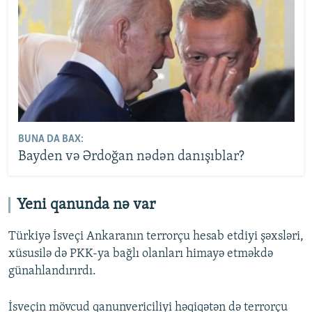
BUNA DA BAX:
Bayden və Ərdoğan nədən danışıblar?
Yeni qanunda nə var
Türkiyə İsveçi Ankaranın terrorçu hesab etdiyi şəxsləri,
xüsusilə də PKK-ya bağlı olanları himayə etməkdə
günahlandırırdı.
İsveçin mövcud qanunvericiliyi həqiqətən də terrorçu