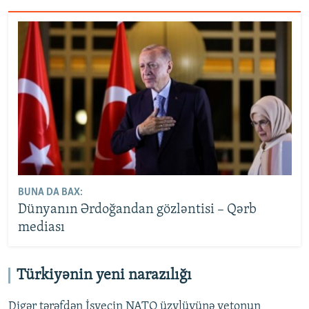
BUNA DA BAX:
Dünyanın Ərdoğandan gözləntisi – Qərb
mediası
Türkiyənin yeni narazılığı
Digər tərəfdən İsveçin NATO üzvlüyünə vetonun