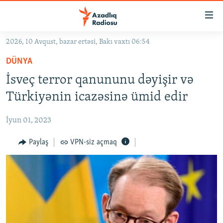
Keçid
linkləri
Əsas
2026, 10 Avqust, bazar ertəsi, Bakı vaxtı 06:54
məzmuna
GÜNDƏM
DÜNYA
qayıt
#İZAHLA
Əsas
İsveç terror qanununu dəyişir və
KORRUPSIOMETR
naviqasiyaya
Türkiyənin icazəsinə ümid edir
qayıt
#ƏSLINDƏ
Axtarışa
İyun 01, 2023
FƏRQƏ BAX
keç
QANUNI DOĞRU
Paylaş
VPN-siz açmaq
ARAŞDIRMA
MULTIMEDIA
RADIO ARXIV
VIDEO
HAQQIMIZDA
FOTOQALEREYA
OXU ZALI