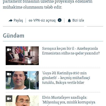
parlament binasının üzərinə proyeksiya edənlərin
mühakimə olunmasını tələb edir.
Paylaş
VPN-siz açmaq
Bizi izlə
Gündəm
Savaşsız keçən bir il - Azərbaycanla
Ermənistan sülhə nə qədər yaxındır?
'Guya Əli Kərimliyə 850 min
göndərib' – keçmiş mühafizəçi
tutuldu, Bakıya verilə bilər
Elvin Mustafayev azadlıqda:
'Milyonluq yox, minlik korrupsiya