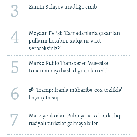
3
Zamin Salayev azadlığa çıxıb
4
MeydanTV işi: 'Çamadanlarla çıxarılan
pulların hesabını xalqa nə vaxt
verəcəksiniz?'
5
Marko Rubio Transxəzər Müəssisə
Fondunun işə başladığını elan edib
6
Tramp: İranla müharibə 'çox tezliklə'
başa çatacaq
7
Matviyenkodan Rubinyana xəbərdarlıq:
rusiyalı turistlər gəlməyə bilər