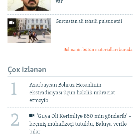
var'
Gürcüstan ali təhsili pulsuz etdi
Bölmənin bütün materialları burada
Çox izlənən
1
Azərbaycan Bəhruz Həsənlinin
ekstradisiyası üçün hələlik müraciət
etməyib
2
'Guya Əli Kərimliyə 850 min göndərib' –
keçmiş mühafizəçi tutuldu, Bakıya verilə
bilər