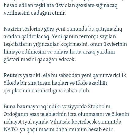
hesab edilən təşkilata üzv olan şəxslərə sığınacaq
verilməsini qadağan etmir.
Nazirin sözlərinə görə yeni qanunda bu çatışmazlıq
aradan qaldırılacaq. Yeni qanun terrorçu sayılan
təşkilatların yığıncaqlar keçirməsini, onun üzvlərinin
himayə edilməsini və onlara hətta ərzaq yardımı
göstərilməsini qadağan edəcək.
Reuters yazır ki, elə bu səbəbdən yeni qanunvericilik
ölkədə bir sıra insan haqları və ifadə azadlığı
qruplarının narahatlığına səbəb olub.
Buna baxmayaraq indiki vəziyyətdə Stokholm
Ərdoğanın əsas tələblərinin icra olunmasını və ölkənin
nəhayət iyul ayında Vilnüsdə keçiriləcək sammitdə
NATO-ya qoşulmasını daha mühüm hesab edir.