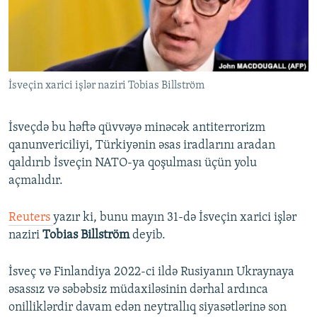
İNFOQRAFIKA
AZƏRBAYCAN ƏDƏBIYYATI KITABXANASI
MISSIYAMIZ
BIZI IZLƏ
KARIKATURA
İSLAM VƏ DEMOKRATIYA
PEŞƏ ETIKASI VƏ JURNALISTIKA STANDARTLARIMIZ
İZ - MƏDƏNIYYƏT PROQRAMI
MATERIALLARIMIZDAN ISTIFADƏ
İsveçin xarici işlər naziri Tobias Billström
AZADLIQRADIOSU MOBIL TELEFONUNUZDA
RFE/RL-in bütün saytları
BIZIMLƏ ƏLAQƏ
İsveçdə bu həftə qüvvəyə minəcək antiterrorizm
XƏBƏR BÜLLETENLƏRIMIZ
qanunvericiliyi, Türkiyənin əsas iradlarını aradan
qaldırıb İsveçin NATO-ya qoşulması üçün yolu
açmalıdır.
Reuters
yazır ki, bunu mayın 31-də İsveçin xarici işlər
naziri
Tobias Billström
deyib.
İsveç və Finlandiya 2022-ci ildə Rusiyanın Ukraynaya
əsassız və səbəbsiz müdaxiləsinin dərhal ardınca
onilliklərdir davam edən neytrallıq siyasətlərinə son