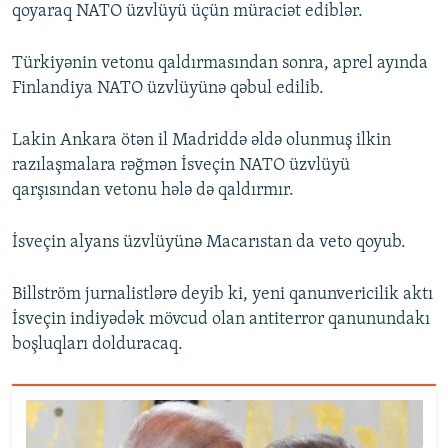
qoyaraq NATO üzvlüyü üçün müraciət ediblər.
Türkiyənin vetonu qaldırmasından sonra, aprel ayında
Finlandiya NATO üzvlüyünə qəbul edilib.
Lakin Ankara ötən il Madriddə əldə olunmuş ilkin
razılaşmalara rəğmən İsveçin NATO üzvlüyü
qarşısından vetonu hələ də qaldırmır.
İsveçin alyans üzvlüyünə Macarıstan da veto qoyub.
Billström jurnalistlərə deyib ki, yeni qanunvericilik aktı
İsveçin indiyədək mövcud olan antiterror qanunundakı
boşluqları dolduracaq.