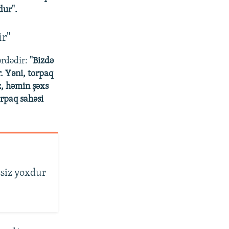
dur".
r"
ərdədir:
"Bizdə
. Yəni, torpaq
z, həmin şəxs
rpaq sahəsi
şsiz yoxdur