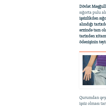
Dövlət Məşğull
sığorta pulu a
işsizlikdən sı
alındığı tarixd
ərzində tam ol
tarixdən xitam 
ödənişinin təyi
Qurumdan qeyd 
işsiz olması ta