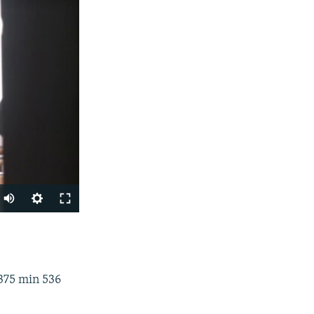
Auto
240p
PAYLAŞ
360p
480p
 375 min 536
720p