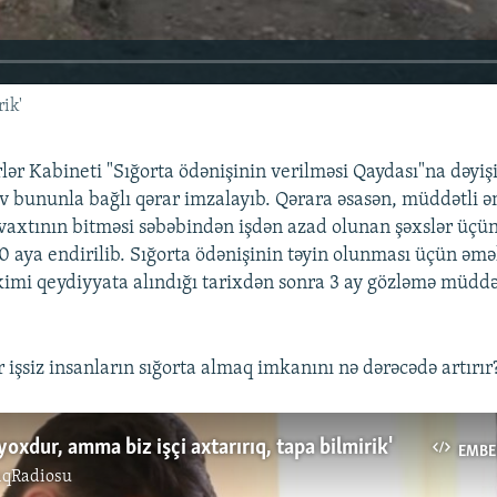
ik'
lər Kabineti "Sığorta ödənişinin verilməsi Qaydası"na dəyişi
ov bununla bağlı qərar imzalayıb. Qərara əsasən, müddətli 
vaxtının bitməsi səbəbindən işdən azad olunan şəxslər üçün
30 aya endirilib. Sığorta ödənişinin təyin olunması üçün əmə
 kimi qeydiyyata alındığı tarixdən sonra 3 ay gözləmə müddət
r işsiz insanların sığorta almaq imkanını nə dərəcədə artırır
240p
360p
720p
1080p
 yoxdur, amma biz işçi axtarırıq, tapa bilmirik'
EMBE
ıqRadiosu