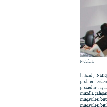
N.Cəfərli
İqtisadçı
Natiq
problemlərdən b
prosedur qayda
muzdla çalışan
müqaviləsi büt
müqaviləsi bit