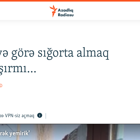
iyə görə sığorta almaq
aşırmı…
 ©
VPN-siz açmaq
örək yemirik'