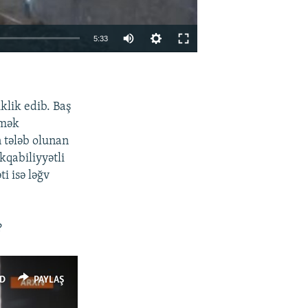
Auto
5:33
240p
EMBED
PAYLAŞ
360p
klik edib. Baş
480p
əmək
720p
 tələb olunan
1080p
kqabiliyyətli
i isə ləğv
?
480p
D
PAYLAŞ