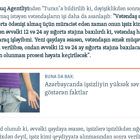
Auto
240p
360p
480p
uq Agentliyi
ndən "Turan"a bildirilib ki, dəyişiklikdən sonra
lmaq istəyən vətəndaşların işi daha da asanlaşıb:
"Vətəndaş ə
720p
1080p
ğorta ödənişi almaq üçün müraciət edən zaman onun işsiz ki
ən əvvəlki 12 və 24 ay sığorta stajına baxılırdı ki, vətənda
araq işləyibmi. Yeni qaydaya əsasən, vətəndaşın əmək müqav
verilibsə, ondan əvvəlki 12 və 24 ay sığorta stajına baxılaca
n olunması prosesi həyata keçiriləcək".
BUNA DA BAX:
Azərbaycanda işsizliyin yüksək səv
göstərən faktlar
olunub ki, əvvəlki qaydaya əsasən, işsizlərə işsizlikdən sı
rixdən deyil, işsiz kimi qeydiyyata alınmasından sonra verili