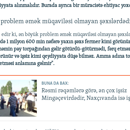
diyyata alınmalıdır. Burada ayrıca bir müraciətə ehtiyac yox
 problem əmək müqaviləsi olmayan şəxslərdədi
b edir ki, ən böyük problem əmək müqaviləsi olmayan şəxsl
də 1 milyon 600 min nəfərə yaxın şəxs fermer kimi görünür
 həmin pay torpağından gəlir götürdü-götürmədi, fərq etmə
rünür və işsiz kimi qeydiyyata düşə bilməz. Amma adına to
etməsi anlamına gəlmir".
BUNA DA BAX:
Rəsmi rəqəmlərə görə, ən çox işsiz
Mingəçevirdədir, Naxçıvanda isə i