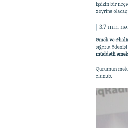
işsizin bir neç
xeyrinə olacaq
3.7 min nə
Əmək və Əhalin
sığorta ödənişi
müddətli əmək
Qurumun məluma
olunub.