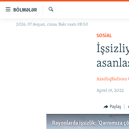
Keçid
BÖLMƏLƏR
linkləri
Axtar
Əsas
2026, 07 Avqust, cümə, Bakı vaxtı 08:50
GÜNDƏM
məzmuna
SOSIAL
#İZAHLA
qayıt
Əsas
İşsizl
KORRUPSIOMETR
naviqasiyaya
#ƏSLINDƏ
qayıt
asanl
Axtarışa
FƏRQƏ BAX
keç
QANUNI DOĞRU
AzadlıqRadiosu
ARAŞDIRMA
Aprel 19, 2022
MULTIMEDIA
Paylaş
RADIO ARXIV
VIDEO
HAQQIMIZDA
FOTOQALEREYA
OXU ZALI
Rayonlarda işsizlik: 'Qarnımıza ç