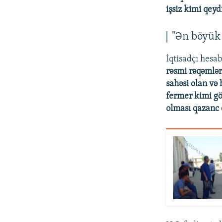
işsiz kimi qey
"Ən böyük
İqtisadçı hesa
rəsmi rəqəmlər
sahəsi olan və
fermer kimi gö
olması qazanc 