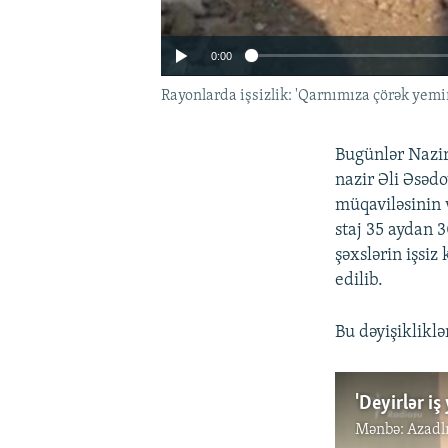
0:00
Rayonlarda işsizlik: 'Qarnımıza çörək yemir
Bugünlər Nazir
nazir Əli Əsəd
müqaviləsinin 
staj 35 aydan 
şəxslərin işsiz
edilib.
Bu dəyişikliklə
Auto
'Deyirlər iş
Mənbə:
Azadl