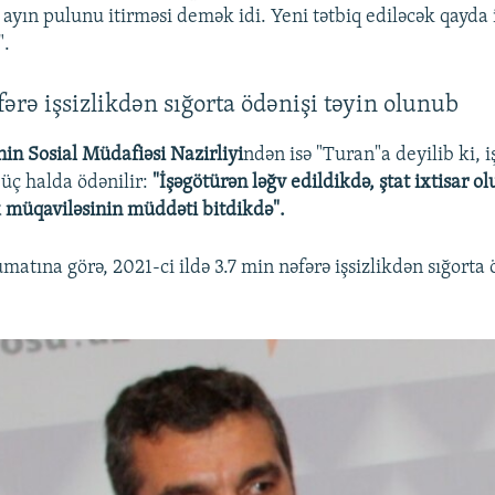
ə ayın pulunu itirməsi demək idi. Yeni tətbiq ediləcək qayda
".
fərə işsizlikdən sığorta ödənişi təyin olunub
in Sosial Müdafiəsi Nazirliyi
ndən isə "Turan"a deyilib ki, i
 üç halda ödənilir:
"İşəgötürən ləğv edildikdə, ştat ixtisar o
 müqaviləsinin müddəti bitdikdə".
tına görə, 2021-ci ildə 3.7 min nəfərə işsizlikdən sığorta ö