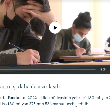
No media source currently available
4:05
EMBED
arın işi daha da asanlaşıb"
ğorta Fondu
nun 2022-ci ildə büdcəsinin gəlirləri 180 milyon
i isə 180 milyon 375 min 536 manat təsdiq edilib.