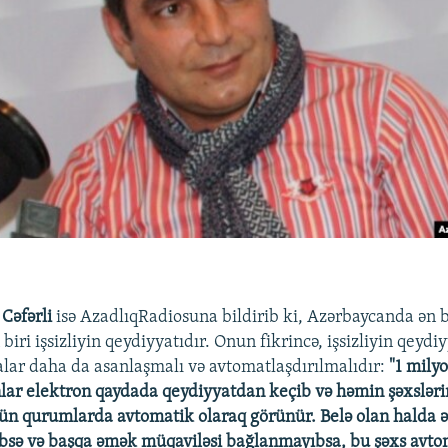
 Cəfərli
isə AzadlıqRadiosuna bildirib ki, Azərbaycanda ən 
iri işsizliyin qeydiyyatıdır. Onun fikrincə, işsizliyin qeydiyy
lar daha da asanlaşmalı və avtomatlaşdırılmalıdır:
"1 mily
lar elektron qaydada qeydiyyatdan keçib və həmin şəxslər
ün qurumlarda avtomatik olaraq görünür. Belə olan halda
ibsə və başqa əmək müqaviləsi bağlanmayıbsa, bu şəxs avto