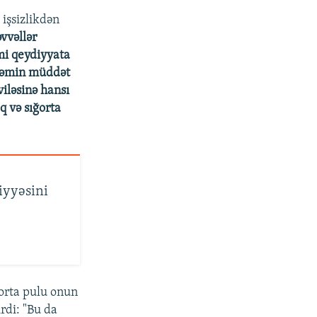
1080p
 işsizlikdən
vvəllər
mi qeydiyyata
px
en
ş həmin müddət
iləsinə hansı
q və sığorta
iyyəsini
ğorta pulu onun
rdi: "Bu da