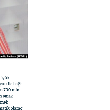
böyük
atı ilə bağlı
on 700 min
in əmək
 əmək
matik olaraq