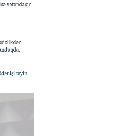
 isə vətəndaşın
şsizlikdən
lunduqda,
dənişi təyin