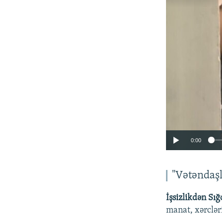
0:00
"Vətəndaşl
İşsizlikdən Sı
manat, xərclər