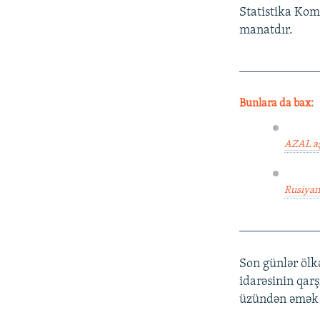
Statistika Komi
manatdır.
____________
Bunlara da bax:
AZAL aş
Rusiyanı
____________
Son günlər ölk
idarəsinin qarş
üzündən əmək y