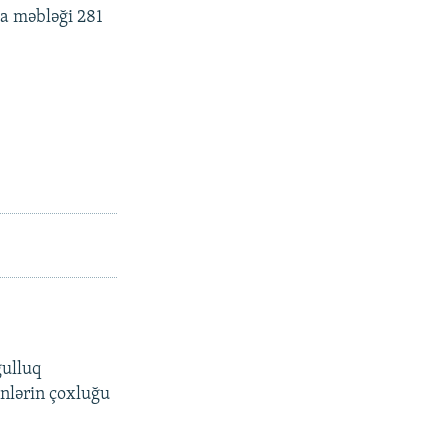
ta məbləği 281
ğulluq
yənlərin çoxluğu