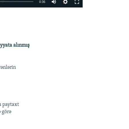
0:36
EMBED
PAYLAŞ
iyyata alınmış
yənlərin
u paytaxt
ə görə