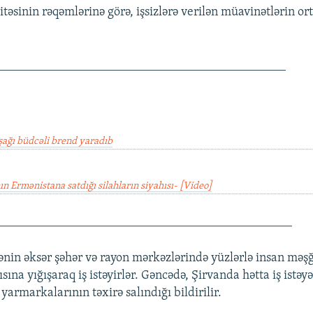
təsinin rəqəmlərinə görə, işsizlərə verilən müavinətlərin or
______________________________________________
ağı büdcəli brend yaradıb
n Ermənistana satdığı silahların siyahısı- [Video]
_______________________________________________
ənin əksər şəhər və rayon mərkəzlərində yüzlərlə insan məş
ısına yığışaraq iş istəyirlər. Gəncədə, Şirvanda hətta iş istə
armarkalarının təxirə salındığı bildirilir.