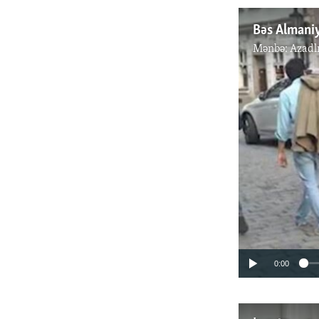
Bəs Almaniy
Mənbə:
Azadl
0:00