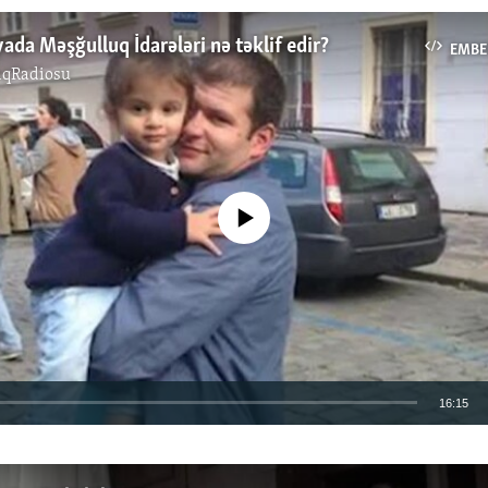
ada Məşğulluq İdarələri nə təklif edir?
EMBE
ıqRadiosu
No media source currently available
16:15
EMBED