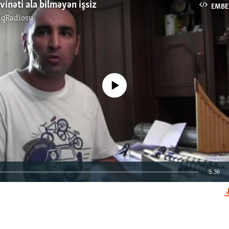
vinəti ala bilməyən işsiz
EMBE
ıqRadiosu
No media source currently available
5:36
EMBED