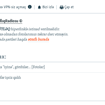
VPN-siz açmaq
Bizi izlə
Çap et
dlıqRadiosu ©
TLƏQ
hiperlinklə istinad verilməlidir.
azə olmadan fotolarımızı təkrar dərc etməyin.
fadə şərtləri haqda
ətraflı burada
ax:
 "iyinə", gördülər... [Fotolar]
ər işsiz qaldı