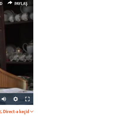
D
PAYLAŞ
px
en
Direct-ə keçid
PAYLAŞ