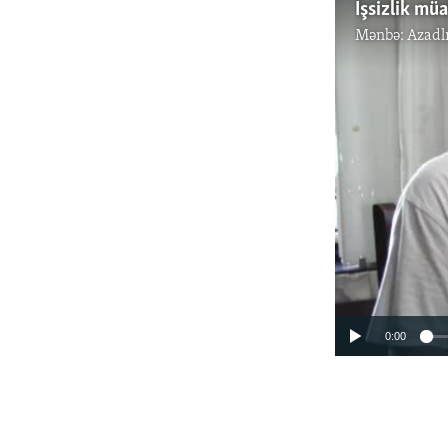
İşsizlik müa
Mənbə:
Azadl
0:00