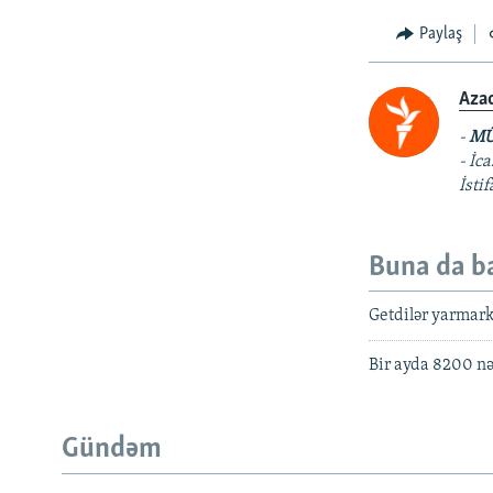
Paylaş
Aza
-
MÜ
- İc
İsti
Buna da b
Getdilər yarmarka
Bir ayda 8200 nəf
Gündəm