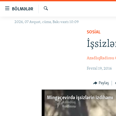
Keçid
BÖLMƏLƏR
linkləri
Axtar
Əsas
2026, 07 Avqust, cümə, Bakı vaxtı 10:09
GÜNDƏM
məzmuna
SOSIAL
#İZAHLA
qayıt
Əsas
İşsizlə
KORRUPSIOMETR
naviqasiyaya
#ƏSLINDƏ
qayıt
AzadlıqRadiosu
Axtarışa
FƏRQƏ BAX
keç
Fevral 19, 2016
QANUNI DOĞRU
ARAŞDIRMA
Paylaş
MULTIMEDIA
Mingəçevirdə işsizlərin izdihamı
RADIO ARXIV
VIDEO
HAQQIMIZDA
FOTOQALEREYA
OXU ZALI