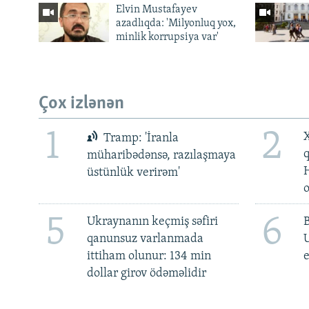
Elvin Mustafayev
azadlıqda: 'Milyonluq yox,
minlik korrupsiya var'
Çox izlənən
1
2
X
Tramp: 'İranla
müharibədənsə, razılaşmaya
üstünlük verirəm'
5
6
Ukraynanın keçmiş səfiri
qanunsuz varlanmada
ittiham olunur: 134 min
e
dollar girov ödəməlidir