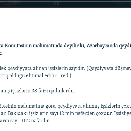
ika Komitəsinin məlumatında deyilir ki, Azərbaycanda qeyd
r.
dək qeydiyyata alınan işsizlərin sayıdır. (Qeydiyyata düşmə
tıq olduğu ehtimal edilir - red.)
mış işsizlərin 38 faizi qadınlardır.
itəsinin məlumatına görə, qeydiyyata alınmış işsizlərin çox
ar. Bakıdakı işsizlərin sayı 12 min nəfərdən çoxdur. İşsizliy
rın sayı 1012 nəfərdir.