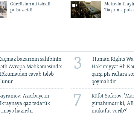
Gürcüstan ali təhsili
Metroda 11 aylı
pulsuz etdi
'Daşınma pulsu
3
açmaz bazarının sahibinin
'Human Rights Wat
qətli Avropa Məhkəməsində:
Hakimiyyət Əli Kə
Hökumətdən cavab tələb
qarşı pis rəftara so
olunur
qoymalıdır
7
Bayramov: Azərbaycan
Rüfət Səfərov: 'M
Ukraynaya qaz tədarük
günahımdır ki, A
tməyə hazırdır
mükafat verib?'