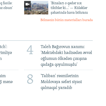
q fasilə:
'Binaları o qədər sıx
z olsun'
tikiblər ki...' — Küləklər
şəhərində hava böhranı
Bölmənin bütün materialları burada
4
ch':
Taleh Bağırovun xanımı:
rimliyə
'Məktəbdəki hadisədən əvvəl
n
oğlumun ölkədən çıxışına
qadağa qoyulmuşdu'
8
ənim
'Taliban' rəsmilərinin
BŞ mənə
Moldovaya səfəri siyasi
qalmaqal yaradıb