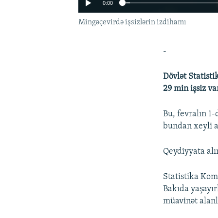
0:00
Mingəçevirdə işsizlərin izdihamı
-
Dövlət Statist
29 min işsiz va
Bu, fevralın 1-
bundan xeyli ar
Qeydiyyata alın
Statistika Kom
Bakıda yaşayırl
müavinət alanla