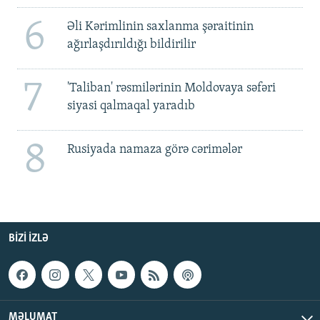
6
Əli Kərimlinin saxlanma şəraitinin
ağırlaşdırıldığı bildirilir
7
'Taliban' rəsmilərinin Moldovaya səfəri
siyasi qalmaqal yaradıb
8
Rusiyada namaza görə cərimələr
BIZI IZLƏ
MƏLUMAT