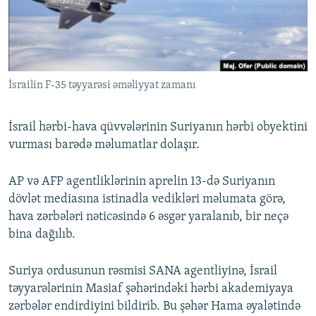
İNFOQRAFIKA
AZƏRBAYCAN ƏDƏBIYYATI KITABXANASI
MISSIYAMIZ
BIZI IZLƏ
KARIKATURA
İSLAM VƏ DEMOKRATIYA
PEŞƏ ETIKASI VƏ JURNALISTIKA STANDARTLARIMIZ
İZ - MƏDƏNIYYƏT PROQRAMI
MATERIALLARIMIZDAN ISTIFADƏ
İsrailin F-35 təyyarəsi əməliyyat zamanı
AZADLIQRADIOSU MOBIL TELEFONUNUZDA
RFE/RL-in bütün saytları
BIZIMLƏ ƏLAQƏ
İsrail hərbi-hava qüvvələrinin Suriyanın hərbi obyektini
XƏBƏR BÜLLETENLƏRIMIZ
vurması barədə məlumatlar dolaşır.
AP və AFP agentliklərinin aprelin 13-də Suriyanın
dövlət mediasına istinadla vedikləri məlumata görə,
hava zərbələri nəticəsində 6 əsgər yaralanıb, bir neçə
bina dağılıb.
Suriya ordusunun rəsmisi SANA agentliyinə, İsrail
təyyarələrinin Masiaf şəhərindəki hərbi akademiyaya
zərbələr endirdiyini bildirib. Bu şəhər Hama əyalətində