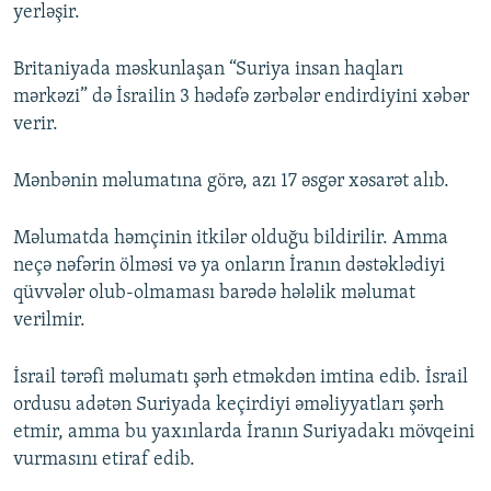
yerləşir.
Britaniyada məskunlaşan “Suriya insan haqları
mərkəzi” də İsrailin 3 hədəfə zərbələr endirdiyini xəbər
verir.
Mənbənin məlumatına görə, azı 17 əsgər xəsarət alıb.
Məlumatda həmçinin itkilər olduğu bildirilir. Amma
neçə nəfərin ölməsi və ya onların İranın dəstəklədiyi
qüvvələr olub-olmaması barədə hələlik məlumat
verilmir.
İsrail tərəfi məlumatı şərh etməkdən imtina edib. İsrail
ordusu adətən Suriyada keçirdiyi əməliyyatları şərh
etmir, amma bu yaxınlarda İranın Suriyadakı mövqeini
vurmasını etiraf edib.