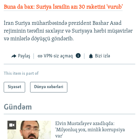
Buna da bax: Suriya İsrailin azı 30 raketini 'vurub'
İran Suriya müharibəsində prezident Bashar Asad
rejiminin tərəfini saxlayır və Suriyaya hərbi müşavirlər
və minlərlə döyüşçü göndərib.
Paylaş
VPN-siz açmaq
Bizi izlə
This item is part of
Siyasət
Dünya xəbərləri
Gündəm
Elvin Mustafayev azadlıqda:
'Milyonluq yox, minlik korrupsiya
var'