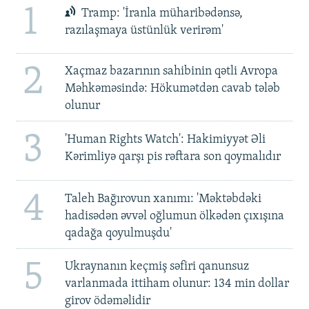
1
Tramp: 'İranla müharibədənsə,
razılaşmaya üstünlük verirəm'
2
Xaçmaz bazarının sahibinin qətli Avropa
Məhkəməsində: Hökumətdən cavab tələb
olunur
3
'Human Rights Watch': Hakimiyyət Əli
Kərimliyə qarşı pis rəftara son qoymalıdır
4
Taleh Bağırovun xanımı: 'Məktəbdəki
hadisədən əvvəl oğlumun ölkədən çıxışına
qadağa qoyulmuşdu'
5
Ukraynanın keçmiş səfiri qanunsuz
varlanmada ittiham olunur: 134 min dollar
girov ödəməlidir