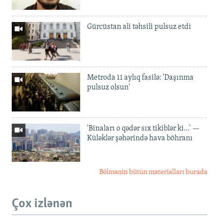
Gürcüstan ali təhsili pulsuz etdi
Metroda 11 aylıq fasilə: 'Daşınma
pulsuz olsun'
'Binaları o qədər sıx tikiblər ki...' —
Küləklər şəhərində hava böhranı
Bölmənin bütün materialları burada
Çox izlənən