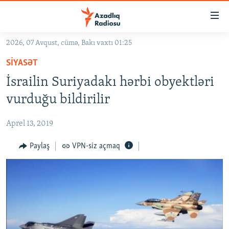
Keçid
linkləri
Əsas
2026, 07 Avqust, cümə, Bakı vaxtı 01:25
məzmuna
GÜNDƏM
SIYASƏT
qayıt
#İZAHLA
Əsas
İsrailin Suriyadakı hərbi obyektləri
KORRUPSIOMETR
naviqasiyaya
vurduğu bildirilir
qayıt
#ƏSLINDƏ
Axtarışa
Aprel 13, 2019
FƏRQƏ BAX
keç
QANUNI DOĞRU
Paylaş
VPN-siz açmaq
ARAŞDIRMA
MULTIMEDIA
RADIO ARXIV
VIDEO
HAQQIMIZDA
FOTOQALEREYA
OXU ZALI