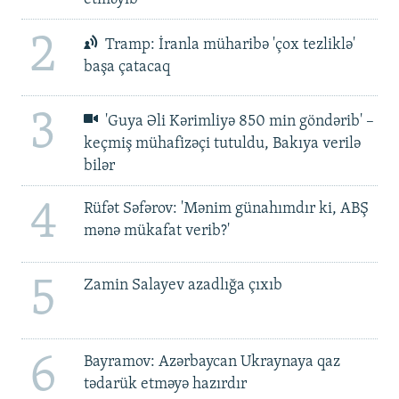
2
Tramp: İranla müharibə 'çox tezliklə'
başa çatacaq
3
'Guya Əli Kərimliyə 850 min göndərib' –
keçmiş mühafizəçi tutuldu, Bakıya verilə
bilər
4
Rüfət Səfərov: 'Mənim günahımdır ki, ABŞ
mənə mükafat verib?'
5
Zamin Salayev azadlığa çıxıb
6
Bayramov: Azərbaycan Ukraynaya qaz
tədarük etməyə hazırdır