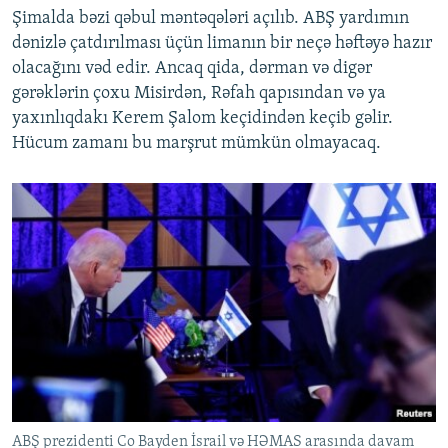
Şimalda bəzi qəbul məntəqələri açılıb. ABŞ yardımın
dənizlə çatdırılması üçün limanın bir neçə həftəyə hazır
olacağını vəd edir. Ancaq qida, dərman və digər
gərəklərin çoxu Misirdən, Rəfah qapısından və ya
yaxınlıqdakı Kerem Şalom keçidindən keçib gəlir.
Hücum zamanı bu marşrut mümkün olmayacaq.
ABŞ prezidenti Co Bayden İsrail və HƏMAS arasında davam