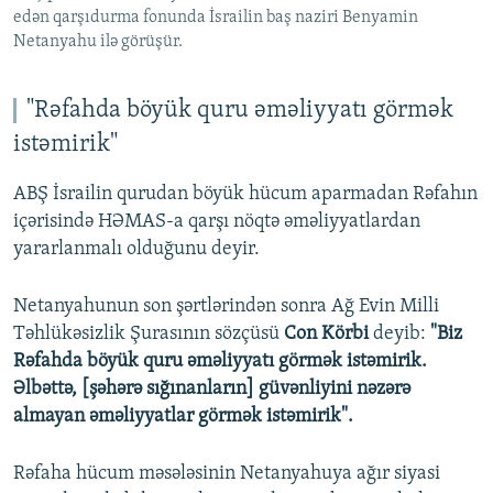
edən qarşıdurma fonunda İsrailin baş naziri Benyamin
Netanyahu ilə görüşür.
"Rəfahda böyük quru əməliyyatı görmək
istəmirik"
ABŞ İsrailin qurudan böyük hücum aparmadan Rəfahın
içərisində HƏMAS-a qarşı nöqtə əməliyyatlardan
yararlanmalı olduğunu deyir.
Netanyahunun son şərtlərindən sonra Ağ Evin Milli
Təhlükəsizlik Şurasının sözçüsü
Con Körbi
deyib:
"Biz
Rəfahda böyük quru əməliyyatı görmək istəmirik.
Əlbəttə, [şəhərə sığınanların] güvənliyini nəzərə
almayan əməliyyatlar görmək istəmirik".
Rəfaha hücum məsələsinin Netanyahuya ağır siyasi