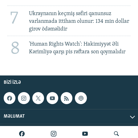
7
Ukraynanın keçmiş səfiri qanunsuz
varlanmada ittiham olunur: 134 min dollar
girov ödəməlidir
8
'Human Rights Watch': Hakimiyyət Əli
Kərimliyə qarşı pis rəftara son qoymalıdır
BIZI IZLƏ
MƏLUMAT
AzadlıqRadiosu © 2026 Inc. | Bütün hüquqlar qorunur