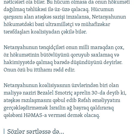
nəticələri ola bilər. Bu hücum olmasa da onun hökuməti
dağılmaq təhlükəsi ilə üz-üzə qalacaq. Hücumun
qarşısını alan atəşkəs sazişi imzalansa, Netanyahunun
hökumətdəki bəzi ultramillətçi və mühafizəkar
tərəfdaşları koalisiyadan çəkilə bilər.
Netanyahunun tənqidçiləri onun milli maraqdan çox,
öz hökumətinin bütövlüyünü qoruyub saxlamaq və
hakimiyyətdə qalmaq barədə düşündüyünü deyirlər.
Onun özü bu ittihamı rədd edir.
Netanyahunun koalisiyasının üzvlərindən biri olan
maliyyə naziri Bezalel Smotriç aprelin 30-da deyib ki,
atəşkəs razılaşmasını qəbul edib Rəfah əməliyyatını
gerçəkləşdirməmək İsrailin ağ bayraq qaldıraraq
qələbəni HƏMAS-a verməsi demək olacaq.
Sözlər sərtləşsə də…