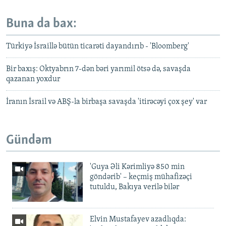
Buna da bax:
Türkiyə İsraillə bütün ticarəti dayandırıb - 'Bloomberg'
Bir baxış: Oktyabrın 7-dən bəri yarımil ötsə də, savaşda
qazanan yoxdur
İranın İsrail və ABŞ-la birbaşa savaşda 'itirəcəyi çox şey' var
Gündəm
'Guya Əli Kərimliyə 850 min
göndərib' – keçmiş mühafizəçi
tutuldu, Bakıya verilə bilər
Elvin Mustafayev azadlıqda: