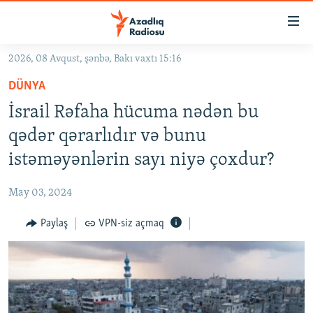
Keçid
linkləri
Əsas
2026, 08 Avqust, şənbə, Bakı vaxtı 15:16
məzmuna
GÜNDƏM
DÜNYA
qayıt
#İZAHLA
Əsas
İsrail Rəfaha hücuma nədən bu
KORRUPSIOMETR
naviqasiyaya
qədər qərarlıdır və bunu
qayıt
#ƏSLINDƏ
istəməyənlərin sayı niyə çoxdur?
Axtarışa
FƏRQƏ BAX
keç
May 03, 2024
QANUNI DOĞRU
Paylaş
VPN-siz açmaq
ARAŞDIRMA
MULTIMEDIA
RADIO ARXIV
VIDEO
HAQQIMIZDA
FOTOQALEREYA
OXU ZALI