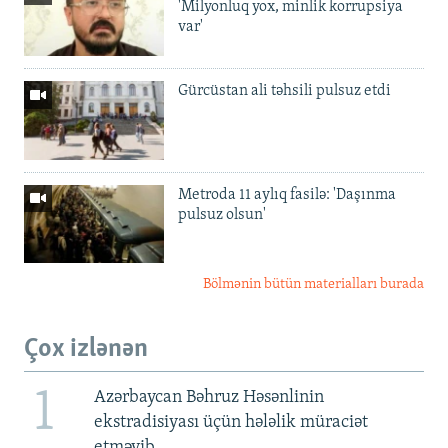
'Milyonluq yox, minlik korrupsiya
var'
Gürcüstan ali təhsili pulsuz etdi
Metroda 11 aylıq fasilə: 'Daşınma
pulsuz olsun'
Bölmənin bütün materialları burada
Çox izlənən
1
Azərbaycan Bəhruz Həsənlinin
ekstradisiyası üçün hələlik müraciət
etməyib