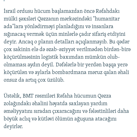
İsrail ordusu hücum başlamazdan öncə Rəfahdakı
mülki şəxsləri Qəzzanın mərkəzindəki "humanitar
ada"lara yönlədirməyi planladığını və insanlara
sığınacaq vermək üçün minlərlə çadır sifariş etdiyini
deyir. Ancaq o planın detalları açıqlanmayıb. Bu qədər
çox sakinin elə də əzab-əziyyət verilmədən birdən-birə
köçürülməsinin logistik baxımdan mümkün olub-
olmaması aydın deyil. Dəfələrlə bir yerdən başqa yerə
köçürülən və aylarla bombardmana məruz qalan əhali
onsuz da artıq çox üzülüb.
Üstəlik, BMT rəsmiləri Rəfaha hücumun Qəzza
zolağındakı əhalini həyatda saxlayan yardım
əməliyyatını sıradan çıxaracağını və fələstinliləri daha
böyük aclıq və kütləvi ölümün ağuşuna atacağını
deyirlər.