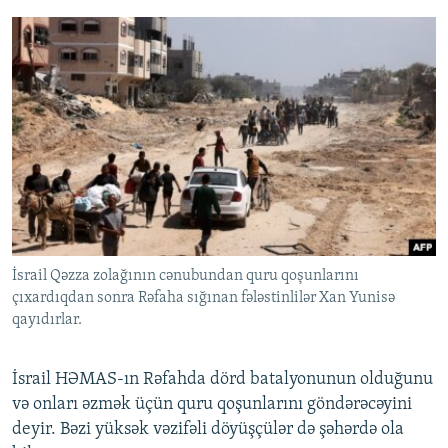
İsrail Qəzza zolağının cənubundan quru qoşunlarını
çıxardıqdan sonra Rəfaha sığınan fələstinlilər Xan Yunisə
qayıdırlar.
İsrail HƏMAS-ın Rəfahda dörd batalyonunun olduğunu
və onları əzmək üçün quru qoşunlarını göndərəcəyini
deyir. Bəzi yüksək vəzifəli döyüşçülər də şəhərdə ola