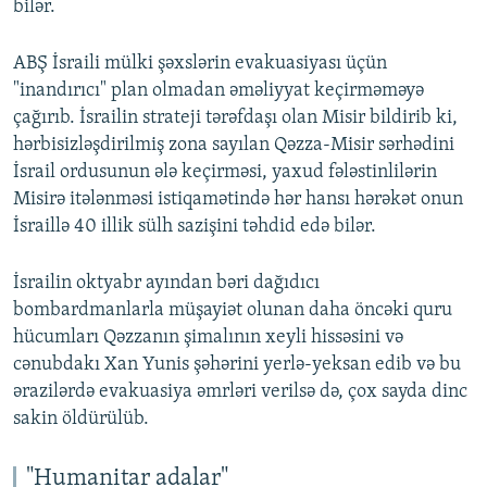
bilər.
ABŞ İsraili mülki şəxslərin evakuasiyası üçün
"inandırıcı" plan olmadan əməliyyat keçirməməyə
çağırıb. İsrailin strateji tərəfdaşı olan Misir bildirib ki,
hərbisizləşdirilmiş zona sayılan Qəzza-Misir sərhədini
İsrail ordusunun ələ keçirməsi, yaxud fələstinlilərin
Misirə itələnməsi istiqamətində hər hansı hərəkət onun
İsraillə 40 illik sülh sazişini təhdid edə bilər.
İsrailin oktyabr ayından bəri dağıdıcı
bombardmanlarla müşayiət olunan daha öncəki quru
hücumları Qəzzanın şimalının xeyli hissəsini və
cənubdakı Xan Yunis şəhərini yerlə-yeksan edib və bu
ərazilərdə evakuasiya əmrləri verilsə də, çox sayda dinc
sakin öldürülüb.
"Humanitar adalar"