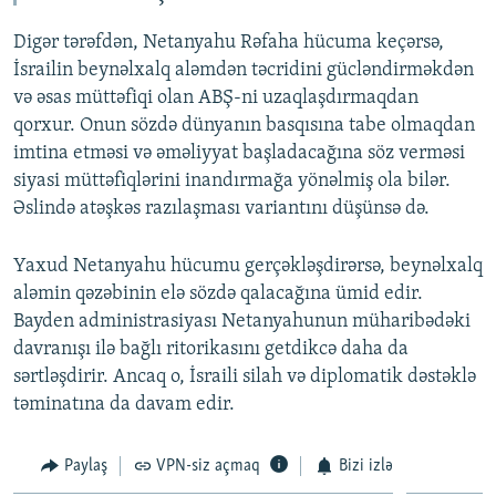
Digər tərəfdən, Netanyahu Rəfaha hücuma keçərsə,
İsrailin beynəlxalq aləmdən təcridini gücləndirməkdən
və əsas müttəfiqi olan ABŞ-ni uzaqlaşdırmaqdan
qorxur. Onun sözdə dünyanın basqısına tabe olmaqdan
imtina etməsi və əməliyyat başladacağına söz verməsi
siyasi müttəfiqlərini inandırmağa yönəlmiş ola bilər.
Əslində atəşkəs razılaşması variantını düşünsə də.
Yaxud Netanyahu hücumu gerçəkləşdirərsə, beynəlxalq
aləmin qəzəbinin elə sözdə qalacağına ümid edir.
Bayden administrasiyası Netanyahunun müharibədəki
davranışı ilə bağlı ritorikasını getdikcə daha da
sərtləşdirir. Ancaq o, İsraili silah və diplomatik dəstəklə
təminatına da davam edir.
Paylaş
VPN-siz açmaq
Bizi izlə