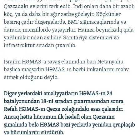
Qəzzadakı evlərini tərk edib. İndi onları daha bir əzablı
köç, ya da daha bir ağır zərbə gözləyir. Köçkünlər
basırıq çadır düşərgələrdə, BMT sığınacaqlarında və
daracıq mənzillərdə yaşayırlar. Hamısı beynəlxalq qida
yardıımlarından asılıdır. Sanitariya sistemləri və
infrastruktur sıradan çıxarılıb.
İsrailin HƏMAS-a savaş elanından bəri Netanyahu
başlıca məqsədin HƏMAS-ın hərbi imkanlarını məhv
etmək olduğunu deyib.
Digər yerlərdəki əməliyyatların HƏMAS-ın 24
batalyonundan 18-ni sıradan çıxarmasından sonra
Rəfah HƏMAS-ın Qəzza zolağındakı əsas qalasıdır.
Ancaq hətta hücumun ilk hədəfi olan Qəzzanın
şimalında belə HƏMAS bəzi yerlərdə yenidən qruplaşıb
və hücumlarını sürdürüb.