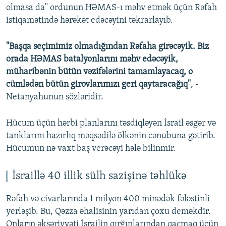
olmasa da" ordunun HƏMAS-ı məhv etmək üçün Rəfah
istiqamətində hərəkət edəcəyini təkrarlayıb.
"Başqa seçimimiz olmadığından Rəfaha girəcəyik. Biz
orada HƏMAS batalyonlarını məhv edəcəyik,
müharibənin bütün vəzifələrini tamamlayacaq, o
cümlədən bütün girovlarımızı geri qaytaracağıq"
, -
Netanyahunun sözləridir.
Hücum üçün hərbi planlarını təsdiqləyən İsrail əsgər və
tanklarını hazırlıq məqsədilə ölkənin cənubuna gətirib.
Hücumun nə vaxt baş verəcəyi hələ bilinmir.
İsraillə 40 illik sülh sazişinə təhlükə
Rəfah və civarlarında 1 milyon 400 minədək fələstinli
yerləşib. Bu, Qəzza əhalisinin yarıdan çoxu deməkdir.
Onların əksəriyyəti İsrailin qırğınlarından qaçmaq üçün