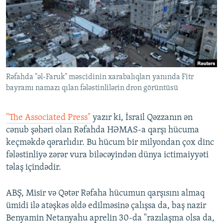
İNFOQRAFIKA
AZƏRBAYCAN ƏDƏBIYYATI KITABXANASI
MISSIYAMIZ
BIZI IZLƏ
KARIKATURA
İSLAM VƏ DEMOKRATIYA
PEŞƏ ETIKASI VƏ JURNALISTIKA STANDARTLARIMIZ
İZ - MƏDƏNIYYƏT PROQRAMI
MATERIALLARIMIZDAN ISTIFADƏ
AZADLIQRADIOSU MOBIL TELEFONUNUZDA
RFE/RL-in bütün saytları
Rəfahda "əl-Faruk" məscidinin xarabalıqları yanında Fitr
BIZIMLƏ ƏLAQƏ
bayramı namazı qılan fələstinlilərin dron görüntüsü
XƏBƏR BÜLLETENLƏRIMIZ
"The Associated Press"
yazır ki, İsrail Qəzzanın ən
cənub şəhəri olan Rəfahda HƏMAS-a qarşı hücuma
keçməkdə qərarlıdır. Bu hücum bir milyondan çox dinc
fələstinliyə zərər vura biləcəyindən dünya ictimaiyyəti
təlaş içindədir.
ABŞ, Misir və Qətər Rəfaha hücumun qarşısını almaq
ümidi ilə atəşkəs əldə edilməsinə çalışsa da, baş nazir
Benyamin Netanyahu aprelin 30-da "razılaşma olsa da,