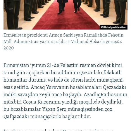
İNFOQRAFIKA
AZƏRBAYCAN ƏDƏBIYYATI KITABXANASI
MISSIYAMIZ
BIZI IZLƏ
KARIKATURA
İSLAM VƏ DEMOKRATIYA
PEŞƏ ETIKASI VƏ JURNALISTIKA STANDARTLARIMIZ
İZ - MƏDƏNIYYƏT PROQRAMI
MATERIALLARIMIZDAN ISTIFADƏ
Ermənistan prezidenti Armen Sarkisyan Ramallahda Fələstin
AZADLIQRADIOSU MOBIL TELEFONUNUZDA
RFE/RL-in bütün saytları
Milli Administrasiyasının rəhbəri Mahmud Abbasla görüşür.
BIZIMLƏ ƏLAQƏ
2020
XƏBƏR BÜLLETENLƏRIMIZ
Ermənistan iyunun 21-də Fələstini rəsmən dövlət kimi
tanıdığını açıqlarkən bu addımını Qəzzadakı fəlakətli
humanitar durumu və hələ də sürən hərbi münaqişəni
əsas gətirib. Ancaq Yerevanın hesablamaları Qəzzadakı
indiki savaşdan xeyli öncə başlayıb. AzadlıqRadiosunun
müxbiri Coşua Kuçeranın yazdığı məqalədə deyilir ki,
bu hesablamalar Yaxın Şərq münaqişəsindən çox
Qafqazdakı münaqişələrlə bağlantılıdır.