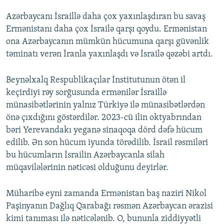
Azərbaycanı İsraillə daha çox yaxınlaşdıran bu savaş
Ermənistanı daha çox İsrailə qarşı qoydu. Ermənistan
ona Azərbaycanın mümkün hücumuna qarşı güvənlik
təminatı verən İranla yaxınlaşdı və İsrailə qəzəbi artdı.
Beynəlxalq Respublikaçılar İnstitutunun ötən il
keçirdiyi rəy sorğusunda ermənilər İsraillə
münasibətlərinin yalnız Türkiyə ilə münasibətlərdən
önə çıxdığını göstərdilər. 2023-cü ilin oktyabrından
bəri Yerevandakı yeganə sinaqoqa dörd dəfə hücum
edilib. Ən son hücum iyunda törədilib. İsrail rəsmiləri
bu hücumların İsrailin Azərbaycanla silah
müqavilələrinin nəticəsi olduğunu deyirlər.
Müharibə eyni zamanda Ermənistan baş naziri Nikol
Paşinyanın Dağlıq Qarabağı rəsmən Azərbaycan ərazisi
kimi tanıması ilə nəticələnib. O, bununla ziddiyyətli