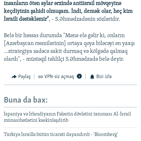
insanların ötən aylar ərzində antiisrail mövqeyinə
keçdiyinin şahidi olmuşam. İndi, demək olar, heç kim
İsraili dəstəkləmir"
, - S.Əhmədzadənin sözləridir.
Belə bir həssas durumda "Mənə elə gəlir ki, onların
[Azərbaycan rəsmilərinin] ortaya qoya biləcəyi ən yaxşı
…strategiya sadəcə sakit durmaq və kölgədə qalmaq
olardı", - müstəqil təhlilçi S.Əhmədzadə belə deyir.
Paylaş
VPN-siz açmaq
Bizi izlə
Buna da bax:
İspaniya və İrlandiyanın Fələstin dövlətini tanıması Aİ-İsrail
münasibətlərini kəskinləşdirib
Türkiyə İsraillə bütün ticarəti dayandırıb - 'Bloomberg'