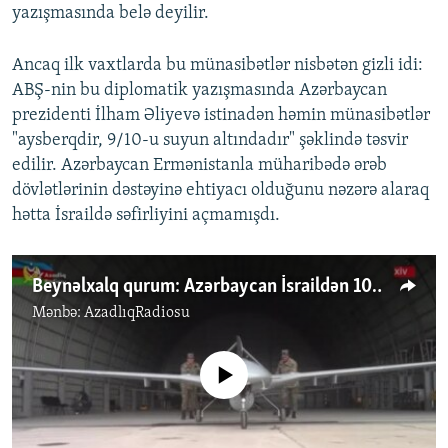
yazışmasında belə deyilir.
Ancaq ilk vaxtlarda bu münasibətlər nisbətən gizli idi:
ABŞ-nin bu diplomatik yazışmasında Azərbaycan
prezidenti İlham Əliyevə istinadən həmin münasibətlər
"aysberqdir, 9/10-u suyun altındadır" şəklində təsvir
edilir. Azərbaycan Ermənistanla müharibədə ərəb
dövlətlərinin dəstəyinə ehtiyacı olduğunu nəzərə alaraq
hətta İsraildə səfirliyini açmamışdı.
Beynəlxalq qurum: Azərbaycan İsraildən 100 kamikadze dron alıb
Mənbə:
AzadlıqRadiosu
No media source currently available