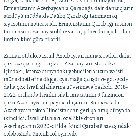
Di gəl, Ermənistan heç vaxt Fələstini tanımayıb. Bu,
Ermənistanın Azərbaycanla Qarabağa dair danışıqların
sürdüyü müddətdə Dağlıq Qarabağı tanımamaq
siyasətinin nəticəsi idi. Ermənistanın Qarabağı rəsmən
tanımasını azərbaycanlılar və başqaları danışıqlardan
imtina kimi görə bilərdi.
Zaman ötdükcə İsrail-Azərbaycan münasibətləri daha
çox üzə çıxmağa başladı. Azərbaycan istər ölkə
içindəki, istərsə dünyadakı yəhudilərlə uzun və isti
münasibətlərinə diqqət oyatmağa çalışdı və get-gedə
daha çox İsrail silahlarına güvənməyə başladı. 2018-
2022-ci illərdə İsrailin silah ixracatının 9 faizindən
çoxu Azərbaycanın payına düşürdü. Bu məsələdə
Azərbaycan təkcə Hindistandan geri qalaraq dünyada
ıkinci idi. İsrail silahları, özəlliklə dronları
Azərbaycanın 2020-ci ildə İkinci Qarabağ savaşındakı
qələbəsində önəmli rol oynayıb.