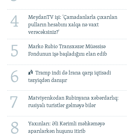
4
MeydanTV işi: 'Çamadanlarla çıxarılan
pulların hesabını xalqa nə vaxt
verəcəksiniz?'
5
Marko Rubio Transxəzər Müəssisə
Fondunun işə başladığını elan edib
6
Tramp indi də İrana qarşı iqtisadi
təzyiqdən danışır
7
Matviyenkodan Rubinyana xəbərdarlıq:
rusiyalı turistlər gəlməyə bilər
8
Yaxınları: Əli Kərimli məhkəməyə
aparılarkən huşunu itirib