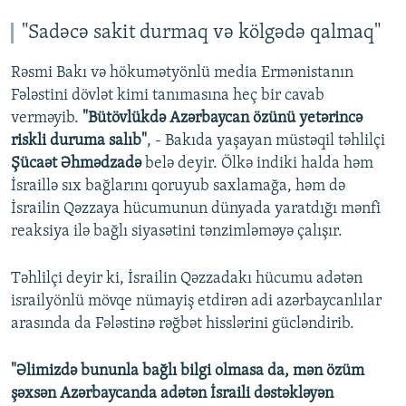
"Sadəcə sakit durmaq və kölgədə qalmaq"
Rəsmi Bakı və hökumətyönlü media Ermənistanın
Fələstini dövlət kimi tanımasına heç bir cavab
verməyib.
"Bütövlükdə Azərbaycan özünü yetərincə
riskli duruma salıb"
, - Bakıda yaşayan müstəqil təhlilçi
Şücaət Əhmədzadə
belə deyir. Ölkə indiki halda həm
İsraillə sıx bağlarını qoruyub saxlamağa, həm də
İsrailin Qəzzaya hücumunun dünyada yaratdığı mənfi
reaksiya ilə bağlı siyasətini tənzimləməyə çalışır.
Təhlilçi deyir ki, İsrailin Qəzzadakı hücumu adətən
israilyönlü mövqe nümayiş etdirən adi azərbaycanlılar
arasında da Fələstinə rəğbət hisslərini gücləndirib.
"Əlimizdə bununla bağlı bilgi olmasa da, mən özüm
şəxsən Azərbaycanda adətən İsraili dəstəkləyən