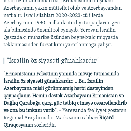
İsrail uzun zamandan bəri Ermənistanın düşməni
Azərbaycanın yaxın müttəfiqi olub və Azərbaycandan
neft alır. İsrail silahları 2020-2023-cü illərdə
Azərbaycanın 1990-cı illərdə itirdiyi torpaqlarını geri
ala bilməsində önəmli rol oynayıb. Yerevan İsrailin
Qəzzadakı müharibə üzündən beynəlxalq miqyasda
təklənməsindən fürsət kimi yararlanmağa çalışır.
"İsrailin öz siyasəti günahkardır"
"Ermənistanın Fələstinin yanında mövqe tutmasında
İsrailin öz siyasəti günahkardır. …Bu, İsrailin
Azərbaycana misli görünməmiş hərbi dəstəyindən
qaynaqlanır. Həmin dəstək Azərbaycanı Ermənistan və
Dağlıq Qarabağa qarşı güc tətbiq etməyə cəsarətləndirib
və ona bu imkanı verib"
, - Yerevanda fəaliyyət göstərən
Regional Araşdırmalar Mərkəzinin rəhbəri
Riçard
Qiraqosyan
ın sözləridir.