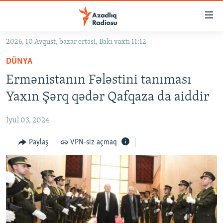
Keçid
linkləri
Əsas
2026, 10 Avqust, bazar ertəsi, Bakı vaxtı 11:12
məzmuna
GÜNDƏM
DÜNYA
qayıt
#İZAHLA
Əsas
Ermənistanın Fələstini tanıması
KORRUPSIOMETR
naviqasiyaya
Yaxın Şərq qədər Qafqaza da aiddir
qayıt
#ƏSLINDƏ
Axtarışa
İyul 03, 2024
FƏRQƏ BAX
keç
QANUNI DOĞRU
Paylaş
VPN-siz açmaq
ARAŞDIRMA
MULTIMEDIA
RADIO ARXIV
VIDEO
HAQQIMIZDA
FOTOQALEREYA
OXU ZALI