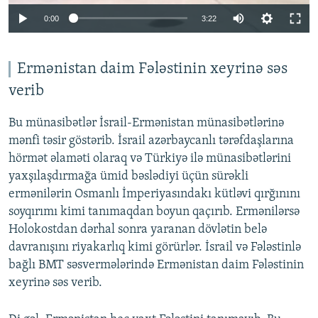
Auto
0:00
3:22
240p
360p
Ermənistan daim Fələstinin xeyrinə səs
verib
Auto
240p
360p
480p
480p
720p
Bu münasibətlər İsrail-Ermənistan münasibətlərinə
720p
1080p
mənfi təsir göstərib. İsrail azərbaycanlı tərəfdaşlarına
1080p
hörmət əlaməti olaraq və Türkiyə ilə münasibətlərini
yaxşılaşdırmağa ümid bəslədiyi üçün sürəkli
ermənilərin Osmanlı İmperiyasındakı kütləvi qırğınını
soyqırımı kimi tanımaqdan boyun qaçırıb. Ermənilərsə
Holokostdan dərhal sonra yaranan dövlətin belə
davranışını riyakarlıq kimi görürlər. İsrail və Fələstinlə
bağlı BMT səsvermələrində Ermənistan daim Fələstinin
xeyrinə səs verib.