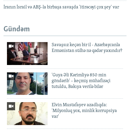
İranın İsrail və ABŞ-la birbaşa savaşda 'itirəcəyi çox şey' var
Gündəm
Savaşsız keçən bir il - Azərbaycanla
Ermənistan sülhə nə qədər yaxındır?
'Guya Əli Kərimliyə 850 min
göndərib' – keçmiş mühafizəçi
tutuldu, Bakıya verilə bilər
Elvin Mustafayev azadlıqda:
'Milyonluq yox, minlik korrupsiya
var'