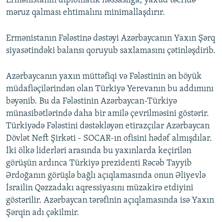
Ermənistanın diplomatik həssaslığa, yaxud təcridə
məruz qalması ehtimalını minimallaşdırır.
Ermənistanın Fələstinə dəstəyi Azərbaycanın Yaxın Şərq
siyasətindəki balansı qoruyub saxlamasını çətinləşdirib.
Azərbaycanın yaxın müttəfiqi və Fələstinin ən böyük
müdafiəçilərindən olan Türkiyə Yerevanın bu addımını
bəyənib. Bu da Fələstinin Azərbaycan-Türkiyə
münasibətlərində daha bir amilə çevrilməsini göstərir.
Türkiyədə Fələstini dəstəkləyən etirazçılar Azərbaycan
Dövlət Neft Şirkəti - SOCAR-ın ofisini hədəf almışdılar.
İki ölkə liderləri arasında bu yaxınlarda keçirilən
görüşün ardınca Türkiyə prezidenti Rəcəb Tayyib
Ərdoğanın görüşlə bağlı açıqlamasında onun Əliyevlə
İsrailin Qəzzadakı aqressiyasını müzakirə etdiyini
göstərilir. Azərbaycan tərəfinin açıqlamasında isə Yaxın
Şərqin adı çəkilmir.