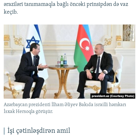
əraziləri tanımamaqla bağlı öncəki prinsipdən də vaz
keçib.
Azərbaycan prezidenti İlham Əliyev Bakıda israilli həmkarı
İsxak Hersoqla görüşür.
İşi çətinləşdirən amil