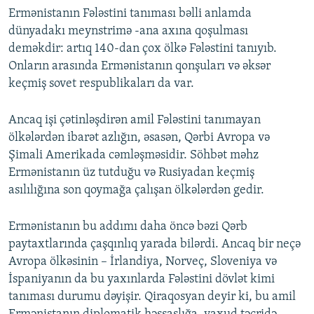
Ermənistanın Fələstini tanıması bəlli anlamda
dünyadakı meynstrimə -ana axına qoşulması
deməkdir: artıq 140-dan çox ölkə Fələstini tanıyıb.
Onların arasında Ermənistanın qonşuları və əksər
keçmiş sovet respublikaları da var.
Ancaq işi çətinləşdirən amil Fələstini tanımayan
ölkələrdən ibarət azlığın, əsasən, Qərbi Avropa və
Şimali Amerikada cəmləşməsidir. Söhbət məhz
Ermənistanın üz tutduğu və Rusiyadan keçmiş
asılılığına son qoymağa çalışan ölkələrdən gedir.
Ermənistanın bu addımı daha öncə bəzi Qərb
paytaxtlarında çaşqınlıq yarada bilərdi. Ancaq bir neçə
Avropa ölkəsinin – İrlandiya, Norveç, Sloveniya və
İspaniyanın da bu yaxınlarda Fələstini dövlət kimi
tanıması durumu dəyişir. Qiraqosyan deyir ki, bu amil