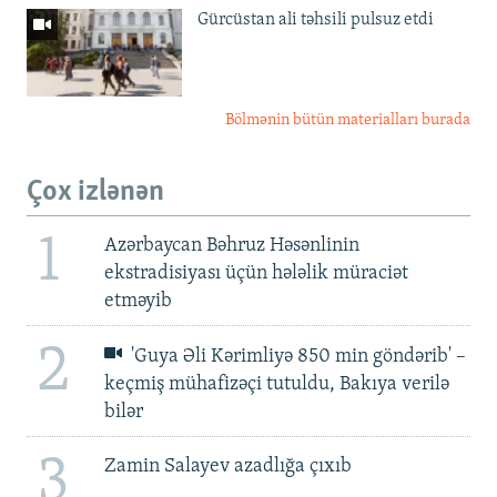
Gürcüstan ali təhsili pulsuz etdi
Bölmənin bütün materialları burada
Çox izlənən
1
Azərbaycan Bəhruz Həsənlinin
ekstradisiyası üçün hələlik müraciət
etməyib
2
'Guya Əli Kərimliyə 850 min göndərib' –
keçmiş mühafizəçi tutuldu, Bakıya verilə
bilər
3
Zamin Salayev azadlığa çıxıb