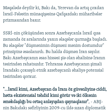
Məqalədə deyilir ki, Bakı da, Yerevan da artıq çoxdan
İsrail-Fələstin münaqişəsinə Qafqazdakı müharibələr
prizmasından baxır.
SSRİ-nin çöküşündən sonra Azərbaycanla İsrail qısa
zamanda öz aralarında yaxın əlaqələr qurmağa başladı.
Bu əlaqələr "düşmənimin düşməni mənim dostumdur"
prinsipinə əsaslanırdı. Bu halda düşmən İran sayılır.
Bakı Azərbaycanın əsas hissəsi şiə olan əhalisinə İranın
təsirindən rahatsızdır. Tehransa Azərbaycanın şimali
İrandakı çoxsaylı etnik azərbaycanlı əhaliyə potensial
təsirindən qorxur.
"…İsrail kimi, Azərbaycan da İranı öz güvənliyinə ciddi,
hətta ekzistensial təhdid kimi görür və iki ölkənin
əməkdaşlığı bu ortaq anlayışdan qaynaqlanır"
, - ABŞ-
nin Bakıdakı səfirliyinin 2009-cu ildə sızan diplomatik