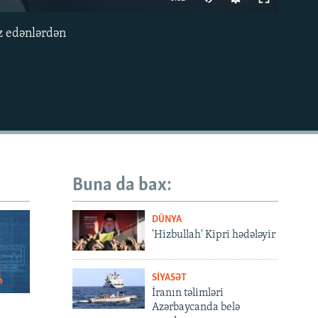
240p
az edənlərdən
EMBED
360p
480p
720p
1080p
Buna da bax:
480p
DÜNYA
'Hizbullah' Kipri ​​hədələyir
SIYASƏT
İranın təlimləri
Azərbaycanda belə