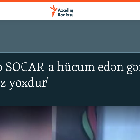
rə SOCAR-a hücum edən gən
ız yoxdur'