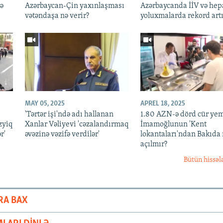
tə
Azərbaycan-Çin yaxınlaşması
Azərbaycanda İİV və hep
vətəndaşa nə verir?
yoluxmalarda rekord art
MAY 05, 2025
APREL 18, 2025
'Tərtər işi'ndə adı hallanan
1.80 AZN-ə dörd cür ye
zyiq
Xanlar Vəliyevi 'cəzalandırmaq
İmamoğlunun 'Kent
r'
əvəzinə vəzifə verdilər'
lokantaları'ndan Bakıda 
açılmır?
Bütün hissəl
RA BAX