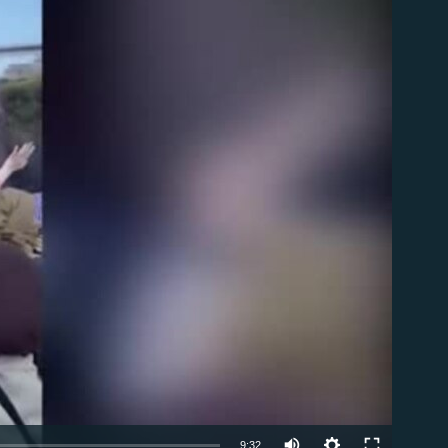
able
Auto
9:32