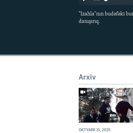
"İzahla"nın budəfəki bu
danışırıq.
Arxiv
OKTYABR 15, 2025