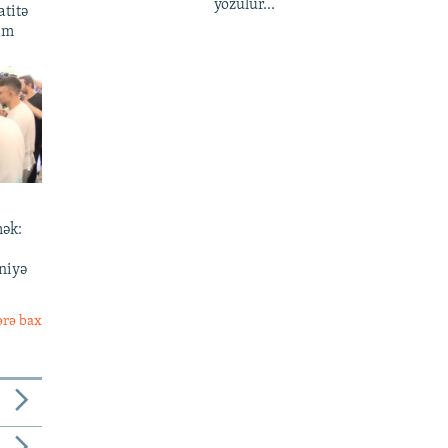
yozulur...
atitə
ım
mək:
niyə
ərə bax