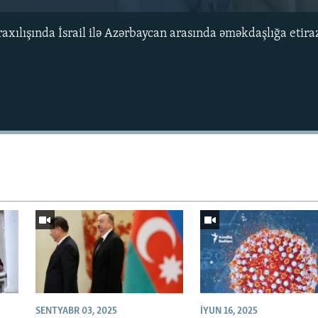
raxılışında İsrail ilə Azərbaycan arasında əməkdaşlığa etir
Auto
240p
360p
720p
1080p
SENTYABR 03, 2025
İYUN 16, 2025