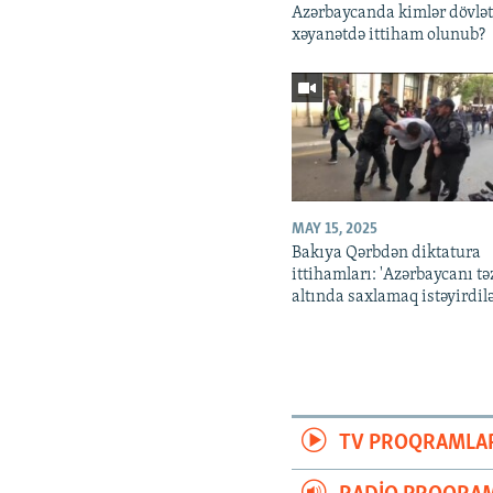
Azərbaycanda kimlər dövlə
xəyanətdə ittiham olunub?
MAY 15, 2025
Bakıya Qərbdən diktatura
ittihamları: 'Azərbaycanı tə
altında saxlamaq istəyirdilə
TV PROQRAMLA