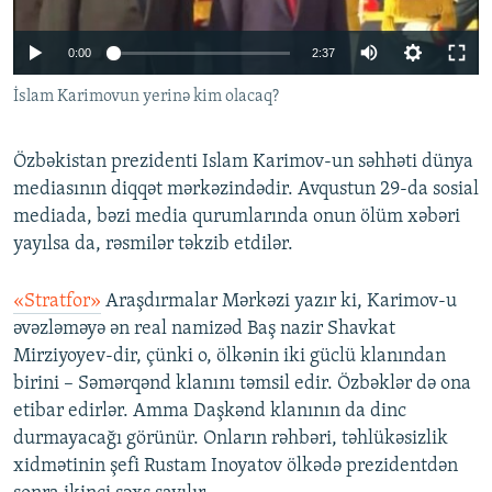
İNFOQRAFIKA
AZƏRBAYCAN ƏDƏBIYYATI KITABXANASI
MISSIYAMIZ
BIZI IZLƏ
0:00
2:37
KARIKATURA
İSLAM VƏ DEMOKRATIYA
PEŞƏ ETIKASI VƏ JURNALISTIKA STANDARTLARIMIZ
İslam Karimovun yerinə kim olacaq?
İZ - MƏDƏNIYYƏT PROQRAMI
MATERIALLARIMIZDAN ISTIFADƏ
AZADLIQRADIOSU MOBIL TELEFONUNUZDA
RFE/RL-in bütün saytları
Özbəkistan prezidenti Islam Karimov-un səhhəti dünya
BIZIMLƏ ƏLAQƏ
mediasının diqqət mərkəzindədir. Avqustun 29-da sosial
mediada, bəzi media qurumlarında onun ölüm xəbəri
XƏBƏR BÜLLETENLƏRIMIZ
yayılsa da, rəsmilər təkzib etdilər.
«Stratfor»
Araşdırmalar Mərkəzi yazır ki, Karimov-u
əvəzləməyə ən real namizəd Baş nazir Shavkat
Mirziyoyev-dir, çünki o, ölkənin iki güclü klanından
birini – Səmərqənd klanını təmsil edir. Özbəklər də ona
etibar edirlər. Amma Daşkənd klanının da dinc
durmayacağı görünür. Onların rəhbəri, təhlükəsizlik
xidmətinin şefi Rustam Inoyatov ölkədə prezidentdən