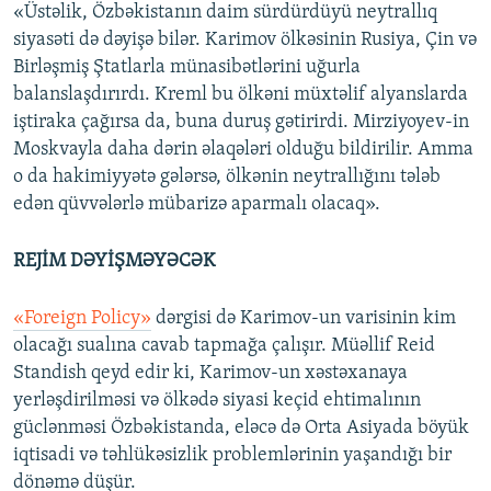
«Üstəlik, Özbəkistanın daim sürdürdüyü neytrallıq
siyasəti də dəyişə bilər. Karimov ölkəsinin Rusiya, Çin və
Birləşmiş Ştatlarla münasibətlərini uğurla
balanslaşdırırdı. Kreml bu ölkəni müxtəlif alyanslarda
iştiraka çağırsa da, buna duruş gətirirdi. Mirziyoyev-in
Moskvayla daha dərin əlaqələri olduğu bildirilir. Amma
o da hakimiyyətə gələrsə, ölkənin neytrallığını tələb
edən qüvvələrlə mübarizə aparmalı olacaq».
REJİM DƏYİŞMƏYƏCƏK
«Foreign Policy»
dərgisi də Karimov-un varisinin kim
olacağı sualına cavab tapmağa çalışır. Müəllif Reid
Standish qeyd edir ki, Karimov-un xəstəxanaya
yerləşdirilməsi və ölkədə siyasi keçid ehtimalının
güclənməsi Özbəkistanda, eləcə də Orta Asiyada böyük
iqtisadi və təhlükəsizlik problemlərinin yaşandığı bir
dönəmə düşür.