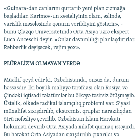
«Gulnara-dan canlarını qurtarıb yeni plan cızmağa
başladılar. Karimov-un xəstəliyinin elanı, əslində,
varislik məsələsində qərarın verildiyini göstərir», -
bunu Qlazqo Universitetində Orta Asiya üzrə ekspert
Luca Anceschi deyir. «Onlar davamlılığı planlaşdırırlar.
Rəhbərlik dəyişəcək, rejim yox».
PLÜRALİZM OLMAYAN YERDƏ
Müəllif qeyd edir ki, Özbəkistanda, onsuz da, durum
həssasdır. İki böyük maliyyə tərəfdaşı olan Rusiya və
Çindəki iqtisadi təlatümlər bu ölkəyə təsirsiz ötüşməyib.
Üstəlik, ölkədə radikal islamçılıq problemi var. Siyasi
müxalifət sıxışdırılıb, ekstremist qruplar narazılıqdan
ötrü nəfəsliyə çevrilib. Özbəkistan İslam Hərəkatı
hökuməti devirib Orta Asiyada xilafət qurmaq istəyirdi.
Bu hərəkat Orta Asiyadan sıxışdırılıb çıxarıldı və