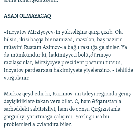
sonra ikinci şəxs sayılır.
ASAN OLMAYACAQ
«Inoyatov Mirziyoyev-in yüksəlişinə qarşı çıxıb. Ola
bilsin, ikisi başqa bir namizəd, məsələn, baş nazirin
müavini Rustam Azimov-la bağlı razılığa gəlsinlər. Ya
da mümkündür ki, hakimiyyəti bölüşdürməyə
razılaşsınlar, Mirziyoyev prezident postunu tutsun,
Inoyatov pərdəarxası hakimiyyətə yiyələnsin», - təhlildə
vurğulanır.
Mərkəz qeyd edir ki, Karimov-un taleyi regionda geniş
dəyişikliklərə təkan verə bilər. O, həm Əfqanıstanla
sərhəddəki sabitsizliyi, həm də qonşu Qırğızıstanla
gərginliyi yatırtmağa çalışırdı. Yoxluğu isə bu
problemləri alovlandıra bilər.