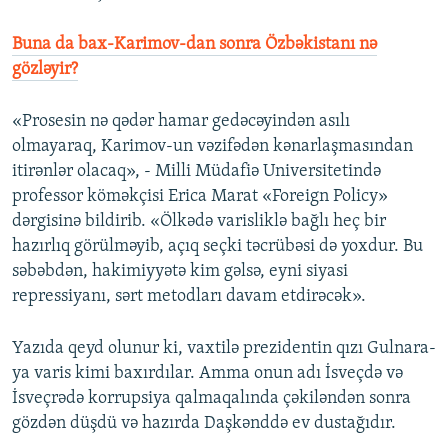
Buna da bax-Karimov-dan sonra Özbəkistanı nə
gözləyir?
«Prosesin nə qədər hamar gedəcəyindən asılı
olmayaraq, Karimov-un vəzifədən kənarlaşmasından
itirənlər olacaq», - Milli Müdafiə Universitetində
professor köməkçisi Erica Marat «Foreign Policy»
dərgisinə bildirib. «Ölkədə varisliklə bağlı heç bir
hazırlıq görülməyib, açıq seçki təcrübəsi də yoxdur. Bu
səbəbdən, hakimiyyətə kim gəlsə, eyni siyasi
repressiyanı, sərt metodları davam etdirəcək».
Yazıda qeyd olunur ki, vaxtilə prezidentin qızı Gulnara-
ya varis kimi baxırdılar. Amma onun adı İsveçdə və
İsveçrədə korrupsiya qalmaqalında çəkiləndən sonra
gözdən düşdü və hazırda Daşkənddə ev dustağıdır.