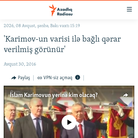
Keçid
linkləri
Əsas
2026, 08 Avqust, şənbə, Bakı vaxtı 15:19
məzmuna
GÜNDƏM
'Karimov-un varisi ilə bağlı qərar
qayıt
#İZAHLA
Əsas
verilmiş görünür'
KORRUPSIOMETR
naviqasiyaya
qayıt
Avqust 30, 2016
#ƏSLINDƏ
Axtarışa
FƏRQƏ BAX
Paylaş
VPN-siz açmaq
keç
QANUNI DOĞRU
İslam Karimovun yerinə kim olacaq?
ARAŞDIRMA
MULTIMEDIA
RADIO ARXIV
VIDEO
No media source currently available
HAQQIMIZDA
FOTOQALEREYA
OXU ZALI