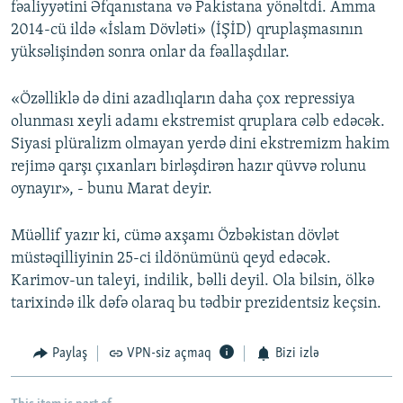
fəaliyyətini Əfqanıstana və Pakistana yönəltdi. Amma
2014-cü ildə «İslam Dövləti» (İŞİD) qruplaşmasının
yüksəlişindən sonra onlar da fəallaşdılar.
«Özəlliklə də dini azadlıqların daha çox repressiya
olunması xeyli adamı ekstremist qruplara cəlb edəcək.
Siyasi plüralizm olmayan yerdə dini ekstremizm hakim
rejimə qarşı çıxanları birləşdirən hazır qüvvə rolunu
oynayır», - bunu Marat deyir.
Müəllif yazır ki, cümə axşamı Özbəkistan dövlət
müstəqilliyinin 25-ci ildönümünü qeyd edəcək.
Karimov-un taleyi, indilik, bəlli deyil. Ola bilsin, ölkə
tarixində ilk dəfə olaraq bu tədbir prezidentsiz keçsin.
Paylaş
VPN-siz açmaq
Bizi izlə