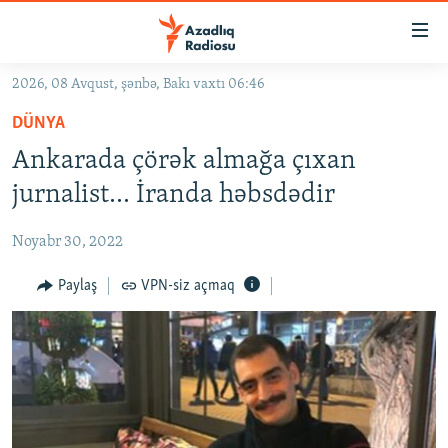
Keçid
linkləri
Əsas
2026, 08 Avqust, şənbə, Bakı vaxtı 06:46
məzmuna
GÜNDƏM
DÜNYA
qayıt
#İZAHLA
Əsas
Ankarada çörək almağa çıxan
KORRUPSIOMETR
naviqasiyaya
jurnalist... İranda həbsdədir
qayıt
#ƏSLINDƏ
Axtarışa
Noyabr 30, 2022
FƏRQƏ BAX
keç
QANUNI DOĞRU
Paylaş
VPN-siz açmaq
ARAŞDIRMA
MULTIMEDIA
RADIO ARXIV
VIDEO
HAQQIMIZDA
FOTOQALEREYA
OXU ZALI