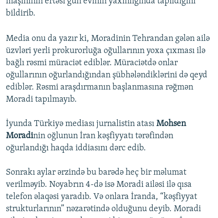
maşınının ertəsi gün evinin yaxınlığında tapıldığını
bildirib.
Media onu da yazır ki, Moradinin Tehrandan gələn ailə
üzvləri yerli prokurorluğa oğullarının yoxa çıxması ilə
bağlı rəsmi müraciət ediblər. Müraciətdə onlar
oğullarının oğurlandığından şübhələndiklərini də qeyd
ediblər. Rəsmi araşdırmanın başlanmasına rəğmən
Moradi tapılmayıb.
İyunda Türkiyə mediası jurnalistin atası
Mohsen
Moradi
nin oğlunun İran kəşfiyyatı tərəfindən
oğurlandığı haqda iddiasını dərc edib.
Sonrakı aylar ərzində bu barədə heç bir məlumat
verilməyib. Noyabrın 4-də isə Moradi ailəsi ilə qısa
telefon əlaqəsi yaradıb. Və onlara İranda, “kəşfiyyat
strukturlarının” nəzarətində olduğunu deyib. Moradi