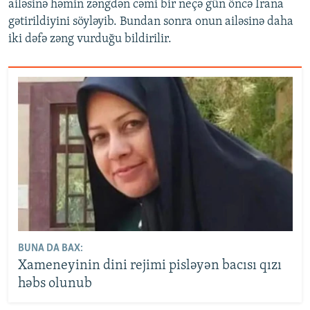
ailəsinə həmin zəngdən cəmi bir neçə gün öncə İrana
gətirildiyini söyləyib. Bundan sonra onun ailəsinə daha
iki dəfə zəng vurduğu bildirilir.
BUNA DA BAX:
Xameneyinin dini rejimi pisləyən bacısı qızı
həbs olunub