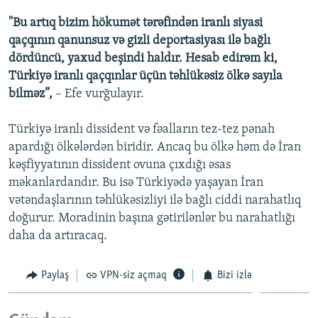
"Bu artıq bizim hökumət tərəfindən iranlı siyasi
qaçqının qanunsuz və gizli deportasiyası ilə bağlı
dördüncü, yaxud beşindi haldır. Hesab edirəm ki,
Türkiyə iranlı qaçqınlar üçün təhlükəsiz ölkə sayıla
bilməz”,
– Efe vurğulayır.
Türkiyə iranlı dissident və fəalların tez-tez pənah
apardığı ölkələrdən biridir. Ancaq bu ölkə həm də İran
kəşfiyyatının dissident ovuna çıxdığı əsas
məkanlardandır. Bu isə Türkiyədə yaşayan İran
vətəndaşlarının təhlükəsizliyi ilə bağlı ciddi narahatlıq
doğurur. Moradinin başına gətirilənlər bu narahatlığı
daha da artıracaq.
Paylaş
VPN-siz açmaq
Bizi izlə