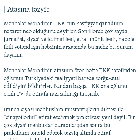
Atasına təzyiq
Mənbələr Moradinin İİKK-nin kəşfiyyat qanadının
nəzarətində olduğunu deyirlər. Son illərdə çox sayda
jurnalist, siyasi və ictimai fəal, ətraf mühit fəalı, habelə
ikili vətəndaşın həbsinin arxasında bu məhz bu qurum
dayanır.
Mənbələr Moradinin atasının ötən həftə İİKK tərəfindən
oğlunun Türkiyədəki fəaliyyəti barədə sorğu-sual
edildiyini bildirirlər. Bundan başqa İİKK ona oğlunu
canlı TV-də etirafa razı salmağı tapşırıb.
İranda siyasi məhbuslara müstəntiqlərin diktəsi ilə
“cinayətlərini” etiraf etdirmək praktikası yeni deyil. Bir
çox siyasi məhbuslar buraxıldıqdan sonra bu
praktikanı tənqid edərək təzyiq altında etiraf