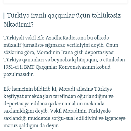
Türkiyə iranlı qaçqınlar üçün təhlükəsiz
ölkədirmi?
Türkiyəli vəkil Efe AzadlıqRadiosuna bu ölkədə
müxalif jurnalistə sığınacaq verildiyini deyib. Onun
sözlərinə görə, Moradinin İrana gizli deportasiyası
Türkiyə qanunları və beynəlxalq hüququn, o cümlədən
1951-ci il BMT Qaçqınlar Konvensiyasının kobud
pozulmasıdır.
Efe həmçinin bildirib ki, Moradi ailəsinə Türkiyə
kəşfiyyat əməkdaşları tərəfindən oğurlandığını və
deportasiya edilənə qədər naməlum məkanda
saxlanıldığını deyib. Vəkil Moradinin Türkiyədə
saxlandığı müddətdə sorğu-sual edildiyini və işgəncəyə
məruz qaldığını da deyir.