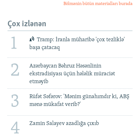
Bölmənin bütün materialları burada
Çox izlənən
1
Tramp: İranla müharibə 'çox tezliklə'
başa çatacaq
2
Azərbaycan Bəhruz Həsənlinin
ekstradisiyası üçün hələlik müraciət
etməyib
3
Rüfət Səfərov: 'Mənim günahımdır ki, ABŞ
mənə mükafat verib?'
4
Zamin Salayev azadlığa çıxıb