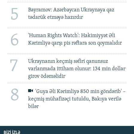
5
Bayramov: Azərbaycan Ukraynaya qaz
tədarük etməyə hazırdır
6
'Human Rights Watch': Hakimiyyət Əli
Kərimliyə qarşı pis rəftara son qoymalıdır
7
Ukraynanın keçmiş səfiri qanunsuz
varlanmada ittiham olunur: 134 min dollar
girov ödəməlidir
8
'Guya Əli Kərimliyə 850 min göndərib' –
keçmiş mühafizəçi tutuldu, Bakıya verilə
bilər
BIZI IZLƏ