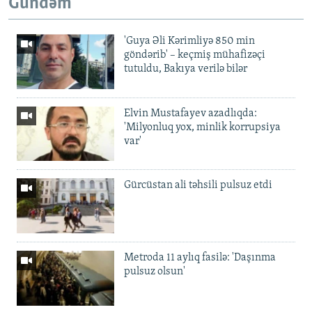
Gündəm
'Guya Əli Kərimliyə 850 min
göndərib' – keçmiş mühafizəçi
tutuldu, Bakıya verilə bilər
Elvin Mustafayev azadlıqda:
'Milyonluq yox, minlik korrupsiya
var'
Gürcüstan ali təhsili pulsuz etdi
Metroda 11 aylıq fasilə: 'Daşınma
pulsuz olsun'