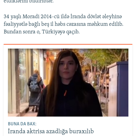
etdiklərini bildiriblər.
34 yaşlı Moradi 2014-cü ildə İranda dövlət əleyhinə
fəaliyyətlə bağlı beş il həbs cəzasına məhkum edilib.
Bundan sonra o, Türkiyəyə qaçıb.
BUNA DA BAX:
İranda aktrisa azadlığa buraxılıb