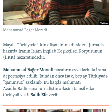
İNFOQRAFIKA
AZƏRBAYCAN ƏDƏBIYYATI KITABXANASI
MISSIYAMIZ
BIZI IZLƏ
KARIKATURA
İSLAM VƏ DEMOKRATIYA
PEŞƏ ETIKASI VƏ JURNALISTIKA STANDARTLARIMIZ
İZ - MƏDƏNIYYƏT PROQRAMI
MATERIALLARIMIZDAN ISTIFADƏ
Mohammad Bağer Moradi
AZADLIQRADIOSU MOBIL TELEFONUNUZDA
RFE/RL-in bütün saytları
BIZIMLƏ ƏLAQƏ
Mayda Türkiyədə itkin düşən iranlı dissident jurnalist
XƏBƏR BÜLLETENLƏRIMIZ
hazırda İranın İslam İnqilab Keşikçiləri Korpusunun
(İİKK) nəzarətindədir.
Mohammad Bağer Moradi
noyabrın əvvəllərində İrana
deportasiya edilib. Bundan öncə isə o, beş ay Türkiyədə
“qanunsuz” saxlanıb. Bu haqda məlumatı
AzadlıqRadiosuna jurnalistin ailəsini təmsil edən
türkiyəli vəkil
Salih Efe
verib.