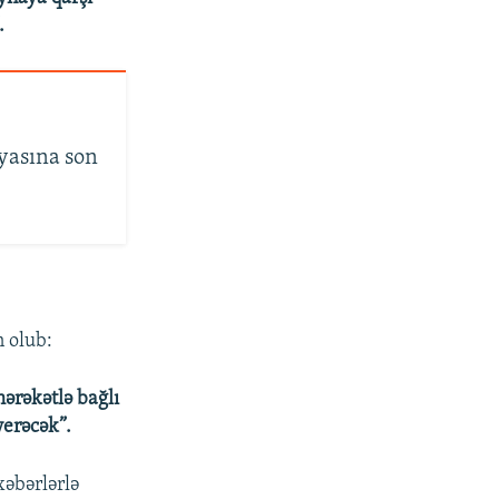
.
yasına son
n olub:
hərəkətlə bağlı
verəcək”.
xəbərlərlə