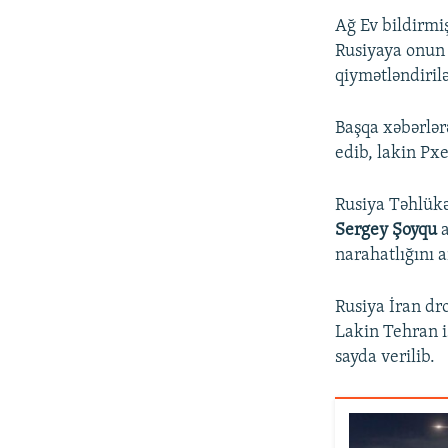
Ağ Ev bildirmiş
Rusiyaya onun 
qiymətləndiril
Başqa xəbərlərə
edib, lakin Pxe
Rusiya Təhlükə
Sergey Şoyqu
a
narahatlığını a
Rusiya İran dr
Lakin Tehran i
sayda verilib.