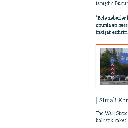
tanışdır. Bunu
"Belə xəbərlər
onunla ən həs
inkişaf etdiriri
Şimali Kor
The Wall Stree
ballistik raket