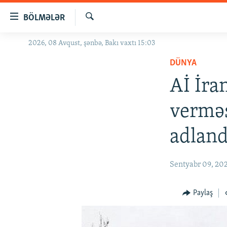
Keçid
BÖLMƏLƏR
linkləri
Axtar
Əsas
2026, 08 Avqust, şənbə, Bakı vaxtı 15:03
GÜNDƏM
məzmuna
DÜNYA
#İZAHLA
qayıt
Əsas
Aİ İra
KORRUPSIOMETR
naviqasiyaya
#ƏSLINDƏ
qayıt
verməs
Axtarışa
FƏRQƏ BAX
keç
adland
QANUNI DOĞRU
ARAŞDIRMA
Sentyabr 09, 20
MULTIMEDIA
RADIO ARXIV
VIDEO
Paylaş
HAQQIMIZDA
FOTOQALEREYA
OXU ZALI