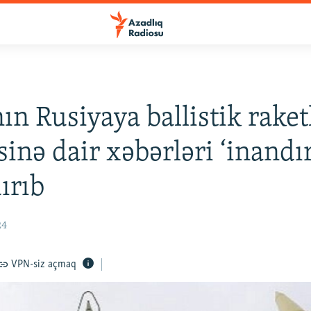
nın Rusiyaya ballistik raket
inə dair xəbərləri ‘inandır
ırıb
24
VPN-siz açmaq