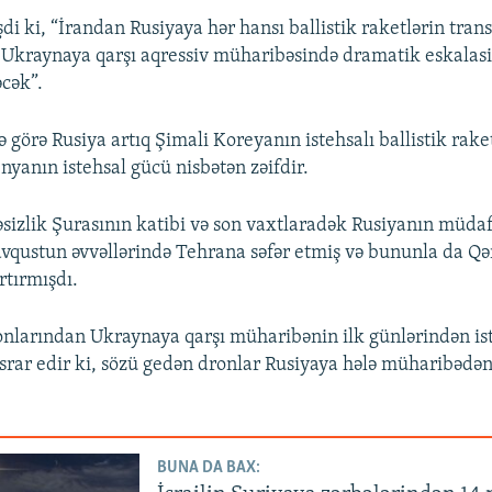
di ki, “İrandan Rusiyaya hər hansı ballistik raketlərin tran
Ukraynaya qarşı aqressiv müharibəsində dramatik eskalasi
əcək”.
 görə Rusiya artıq Şimali Koreyanın istehsalı ballistik rake
nyanın istehsal gücü nisbətən zəifdir.
sizlik Şurasının katibi və son vaxtlaradək Rusiyanın müdaf
vqustun əvvəllərində Tehrana səfər etmiş və bununla da Qə
rtırmışdı.
onlarından Ukraynaya qarşı müharibənin ilk günlərindən ist
srar edir ki, sözü gedən dronlar Rusiyaya hələ müharibədən
BUNA DA BAX: