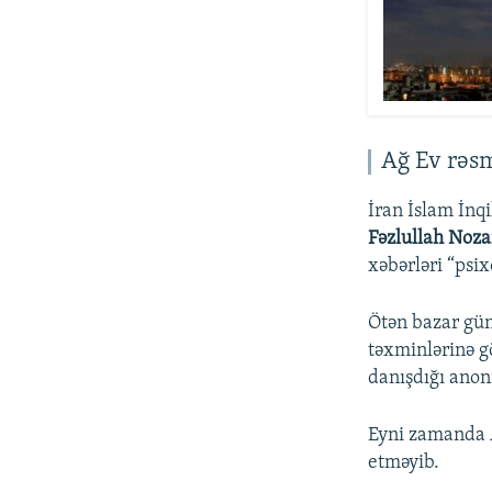
Ağ Ev rəs
İran İslam İnq
Fəzlullah Noza
xəbərləri “psix
Ötən bazar gün
təxminlərinə g
danışdığı anon
Eyni zamanda A
etməyib.