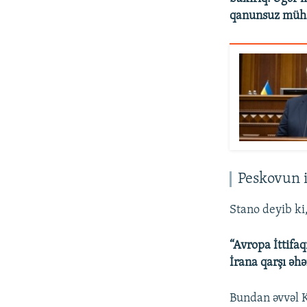
qanunsuz mühar
Peskovun i
Stano deyib ki
“Avropa İttifaq
İrana qarşı əh
Bundan əvvəl 