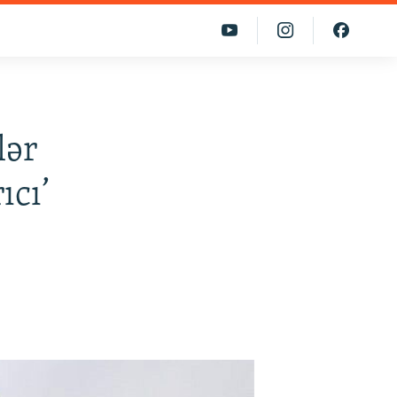
lər
ıcı’