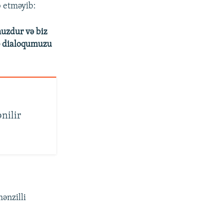
b etməyib:
uzdur və biz
ə dialoqumuzu
nilir
ənzilli