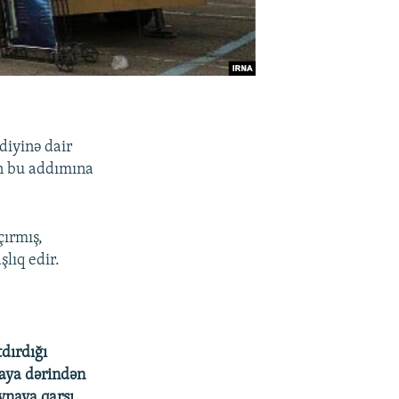
diyinə dair
ın bu addımına
çırmış,
lıq edir.
tdırdığı
yaya dərindən
ynaya qarşı