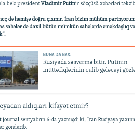
nla belə prezident
Vladimir Putin
in sözçüsü xəbərləri təkzi
 heç də həmişə doğru çıxmır. İran bizim mühüm partnyorum
sas sahələr də daxil bütün mümkün sahələrdə əməkdaşlıq v
k”.
BUNA DA BAX:
Rusiyada səsvermə bitir. Putinin
müttəfiqlərinin qalib gələcəyi gözlə
eyadan aldıqları kifayət etmir?
t Journal sentyabrın 6-da yazmışdı ki, İran Rusiyaya yaxınm
lər göndərib.