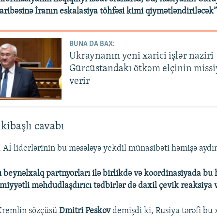
ibəsinə İranın eskalasiya töhfəsi kimi qiymətləndiriləcək”
BUNA DA BAX:
Ukraynanın yeni xarici işlər naziri
Gürcüstandakı ötkəm elçinin missi
verir
kibaşlı cavabı
, Aİ liderlərinin bu məsələyə yekdil münasibəti həmişə aydı
ı beynəlxalq partnyorları ilə birlikdə və koordinasiyada bu 
əmiyyətli məhdudlaşdırıcı tədbirlər də daxil çevik reaksiya 
Kremlin sözçüsü
Dmitri Peskov
demişdi ki, Rusiya tərəfi bu 