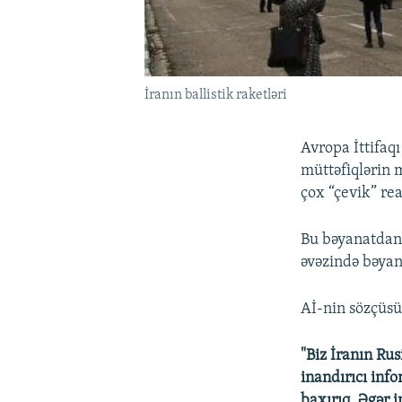
İranın ballistik raketləri
Avropa İttifaq
müttəfiqlərin 
çox “çevik” rea
Bu bəyanatdan 
əvəzində bəyan
Aİ-nin sözçüs
"Biz İranın Rus
inandırıcı inf
baxırıq. Əgər 