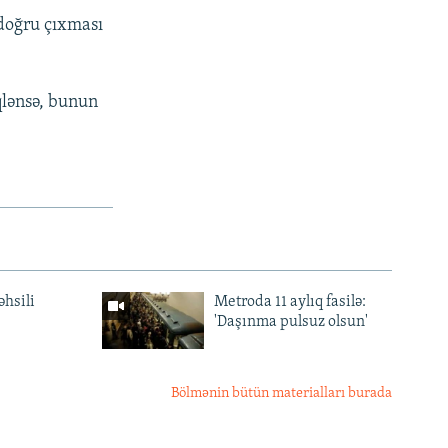
 doğru çıxması
qlənsə, bunun
əhsili
Metroda 11 aylıq fasilə:
'Daşınma pulsuz olsun'
Bölmənin bütün materialları burada