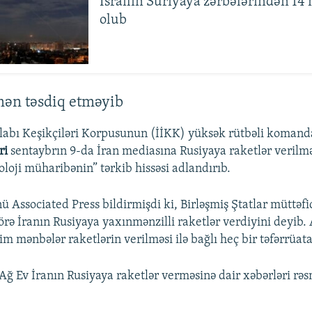
İsrailin Suriyaya zərbələrindən 14 
olub
mən təsdiq etməyib
ilabı Keşikçiləri Korpusunun (İİKK) yüksək rütbəli koman
ri
sentaybrın 9-da İran mediasına Rusiyaya raketlər verilmə
oloji müharibənin” tərkib hissəsi adlandırıb.
ü Associated Press bildirmişdi ki, Birləşmiş Ştatlar müttəf
örə İranın Rusiyaya yaxınmənzilli raketlər verdiyini deyib.
im mənbələr raketlərin verilməsi ilə bağlı heç bir təfərrüat
ğ Ev İranın Rusiyaya raketlər verməsinə dair xəbərləri rəs