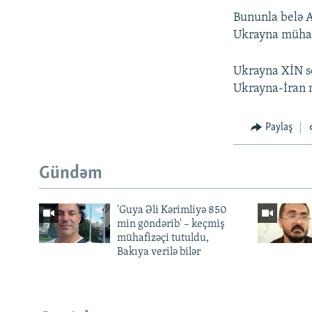
Bununla belə A
Ukrayna mühari
Ukrayna XİN sö
Ukrayna-İran m
Paylaş
Gündəm
'Guya Əli Kərimliyə 850
min göndərib' – keçmiş
mühafizəçi tutuldu,
Bakıya verilə bilər