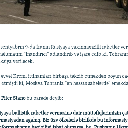
ı sentyabrın 9-da İranın Rusiyaya yaxınmənzilli raketlər ver
məlumatını “inandırıcı” adlandırıb və işarə edib ki, Tehran
ksiya veriləcək.
əvvəl Kreml ittihamları birbaşa təkzib etməkdən boyun qa
 etmişdi ki, Moskva Tehranla “ən həssas sahələrdə” əməkdaş
ü
Piter Stano
bu barədə deyib:
iyaya ballistik raketlər verməsinə dair müttəfiqlərimizin ça
ormasiyadan agahıq. Biz üzv ölkələrlə birlikdə bu informasi
informasiyanın həqiqiliyi isbat olunarsa, bu, Rusiyanın Ukra