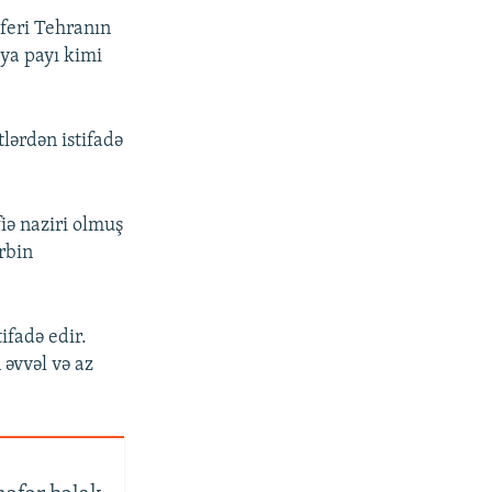
sferi Tehranın
ya payı kimi
tlərdən istifadə
iə naziri olmuş
rbin
ifadə edir.
 əvvəl və az