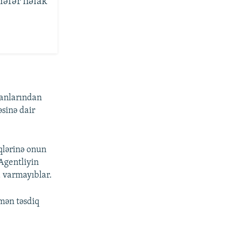
nəfər həlak
danlarından
sinə dair
iqlərinə onun
 Agentliyin
a varmayıblar.
mən təsdiq