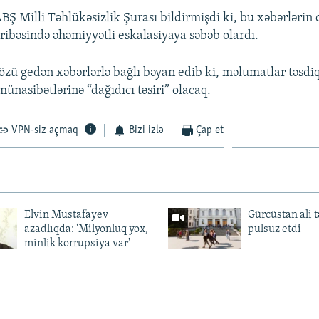
BŞ Milli Təhlükəsizlik Şurası bildirmişdi ki, bu xəbərlərin
bəsində əhəmiyyətli eskalasiyaya səbəb olardı.
zü gedən xəbərlərlə bağlı bəyan edib ki, məlumatlar təsdi
ünasibətlərinə “dağıdıcı təsiri” olacaq.
VPN-siz açmaq
Bizi izlə
Çap et
Elvin Mustafayev
Gürcüstan ali t
azadlıqda: 'Milyonluq yox,
pulsuz etdi
minlik korrupsiya var'