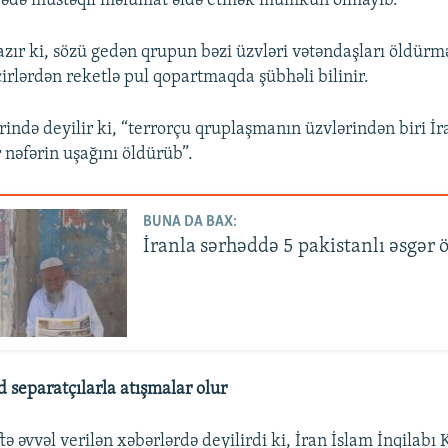
arədə müstəqil məlumat əldə etmək mümkün olmayıb.
azır ki, sözü gedən qrupun bəzi üzvləri vətəndaşları öldür
cirlərdən reketlə pul qopartmaqda şübhəli bilinir.
rində deyilir ki, “terrorçu qruplaşmanın üzvlərindən biri İ
 nəfərin uşağını öldürüb”.
BUNA DA BAX:
İranla sərhəddə 5 pakistanlı əsgər
d separatçılarla atışmalar olur
ə əvvəl verilən xəbərlərdə deyilirdi ki, İran İslam İnqilabı 