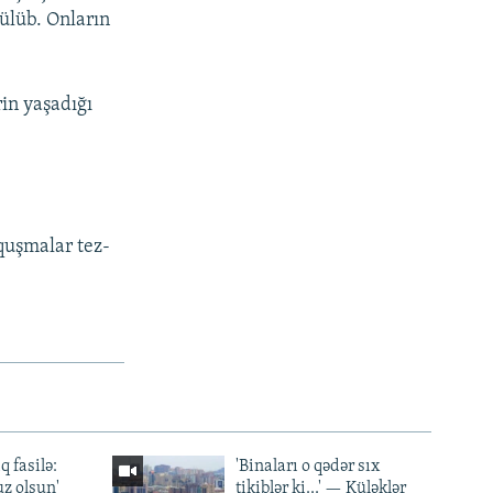
ülüb. Onların
in yaşadığı
qquşmalar tez-
q fasilə:
'Binaları o qədər sıx
z olsun'
tikiblər ki...' — Küləklər