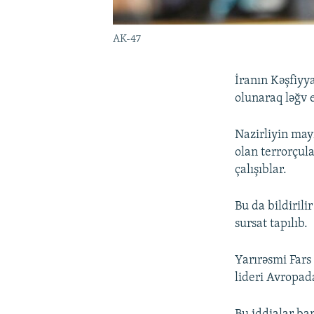
AK-47
İranın Kəşfiyya
olunaraq ləğv e
Nazirliyin mayı
olan terrorçul
çalışıblar.
Bu da bildiril
sursat tapılıb.
Yarırəsmi Fars 
lideri Avropada