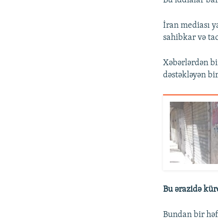
Bu iddialar b
İran mediası y
sahibkar və ta
Xəbərlərdən bi
dəstəkləyən bir
Bu ərazidə kür
Bundan bir həft