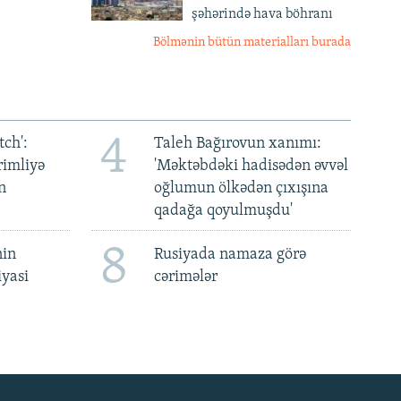
şəhərində hava böhranı
Bölmənin bütün materialları burada
4
ch':
Taleh Bağırovun xanımı:
rimliyə
'Məktəbdəki hadisədən əvvəl
n
oğlumun ölkədən çıxışına
qadağa qoyulmuşdu'
8
nin
Rusiyada namaza görə
iyasi
cərimələr