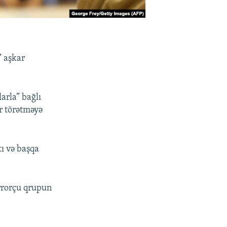
” aşkar
arla” bağlı
or törətməyə
tı və başqa
errorçu qrupun