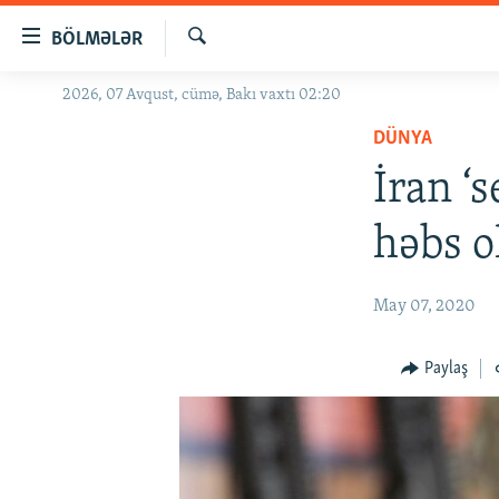
Keçid
BÖLMƏLƏR
linkləri
Axtar
Əsas
2026, 07 Avqust, cümə, Bakı vaxtı 02:20
GÜNDƏM
məzmuna
DÜNYA
#İZAHLA
qayıt
Əsas
İran ‘
KORRUPSIOMETR
naviqasiyaya
#ƏSLINDƏ
qayıt
həbs o
Axtarışa
FƏRQƏ BAX
keç
QANUNI DOĞRU
May 07, 2020
ARAŞDIRMA
Paylaş
MULTIMEDIA
RADIO ARXIV
VIDEO
HAQQIMIZDA
FOTOQALEREYA
OXU ZALI