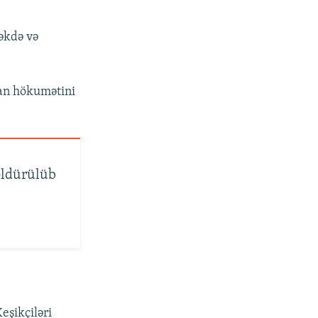
məkdə və
ran hökumətini
 öldürülüb
Keşikçiləri