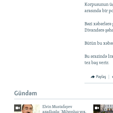
Korpusunun üç 
arasında bir p
Bəzi xəbərlərə
Divandərə şəhər
Bütün bu xəbər
Bu ərazində İra
tez baş verir.
Paylaş
Gündəm
Elvin Mustafayev
azadlıqda: 'Milyonluq yox,