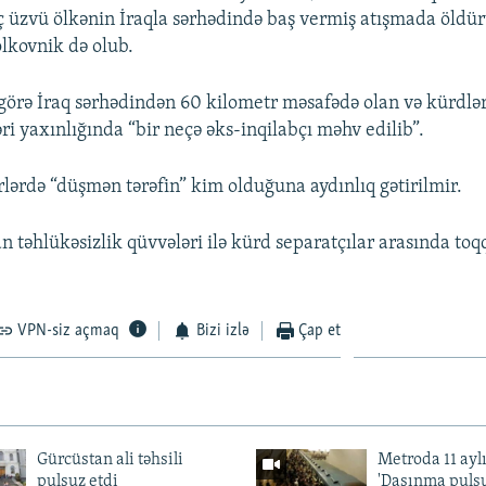
üzvü ölkənin İraqla sərhədində baş vermiş atışmada öldür
olkovnik də olub.
 görə İraq sərhədindən 60 kilometr məsafədə olan və kürdlər
i yaxınlığında “bir neçə əks-inqilabçı məhv edilib”.
lərdə “düşmən tərəfin” kim olduğuna aydınlıq gətirilmir.
n təhlükəsizlik qüvvələri ilə kürd separatçılar arasında to
VPN-siz açmaq
Bizi izlə
Çap et
Gürcüstan ali təhsili
Metroda 11 aylı
pulsuz etdi
'Daşınma pulsu