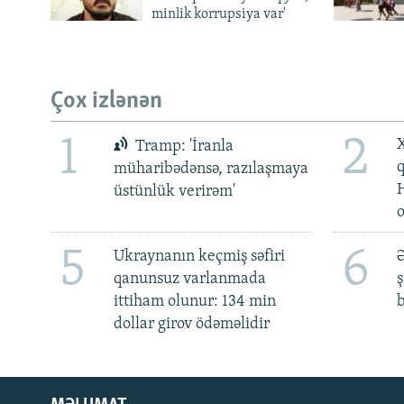
minlik korrupsiya var'
Çox izlənən
1
2
X
Tramp: 'İranla
müharibədənsə, razılaşmaya
üstünlük verirəm'
5
6
Ukraynanın keçmiş səfiri
Ə
qanunsuz varlanmada
ş
ittiham olunur: 134 min
b
dollar girov ödəməlidir