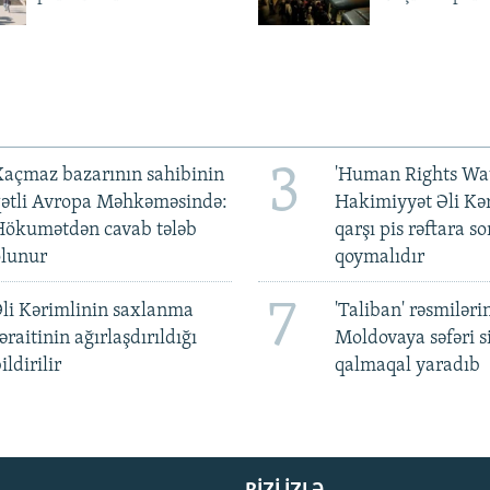
3
açmaz bazarının sahibinin
'Human Rights Wat
qətli Avropa Məhkəməsində:
Hakimiyyət Əli Kə
Hökumətdən cavab tələb
qarşı pis rəftara so
olunur
qoymalıdır
7
li Kərimlinin saxlanma
'Taliban' rəsmiləri
əraitinin ağırlaşdırıldığı
Moldovaya səfəri s
ildirilir
qalmaqal yaradıb