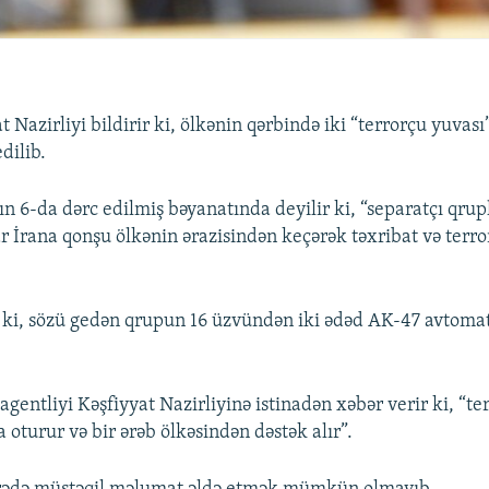
t Nazirliyi bildirir ki, ölkənin qərbində iki “terrorçu yuvası
dilib.
n 6-da dərc edilmiş bəyanatında deyilir ki, “separatçı qrupl
ar İrana qonşu ölkənin ərazisindən keçərək təxribat və terr
ir ki, sözü gedən qrupun 16 üzvündən iki ədəd AK-47 avtoma
agentliyi Kəşfiyyat Nazirliyinə istinadən xəbər verir ki, “t
 oturur və bir ərəb ölkəsindən dəstək alır”.