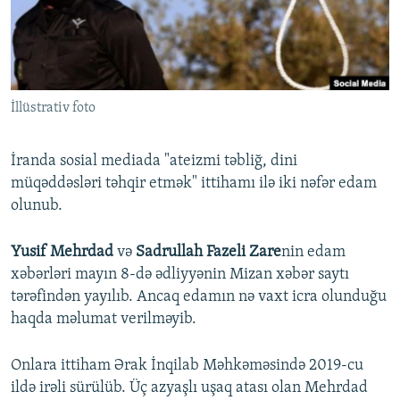
İNFOQRAFIKA
AZƏRBAYCAN ƏDƏBIYYATI KITABXANASI
MISSIYAMIZ
BIZI IZLƏ
KARIKATURA
İSLAM VƏ DEMOKRATIYA
PEŞƏ ETIKASI VƏ JURNALISTIKA STANDARTLARIMIZ
İZ - MƏDƏNIYYƏT PROQRAMI
MATERIALLARIMIZDAN ISTIFADƏ
İllüstrativ foto
AZADLIQRADIOSU MOBIL TELEFONUNUZDA
RFE/RL-in bütün saytları
BIZIMLƏ ƏLAQƏ
İranda sosial mediada "ateizmi təbliğ, dini
XƏBƏR BÜLLETENLƏRIMIZ
müqəddəsləri təhqir etmək" ittihamı ilə iki nəfər edam
olunub.
Yusif Mehrdad
və
Sadrullah Fazeli Zare
nin edam
xəbərləri mayın 8-də ədliyyənin Mizan xəbər saytı
tərəfindən yayılıb. Ancaq edamın nə vaxt icra olunduğu
haqda məlumat verilməyib.
Onlara ittiham Ərak İnqilab Məhkəməsində 2019-cu
ildə irəli sürülüb. Üç azyaşlı uşaq atası olan Mehrdad