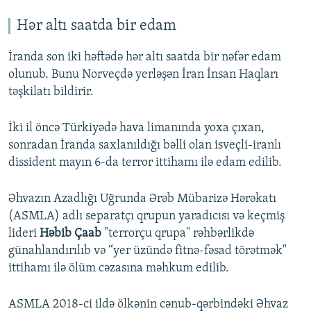
Hər altı saatda bir edam
İranda son iki həftədə hər altı saatda bir nəfər edam
olunub. Bunu Norveçdə yerləşən İran İnsan Haqları
təşkilatı bildirir.
İki il öncə Türkiyədə hava limanında yoxa çıxan,
sonradan İranda saxlanıldığı bəlli olan isveçli-iranlı
dissident mayın 6-da terror ittihamı ilə edam edilib.
Əhvazın Azadlığı Uğrunda Ərəb Mübarizə Hərəkatı
(ASMLA) adlı separatçı qrupun yaradıcısı və keçmiş
lideri
Həbib Çaab
"terrorçu qrupa" rəhbərlikdə
günahlandırılıb və “yer üzündə fitnə-fəsad törətmək"
ittihamı ilə ölüm cəzasına məhkum edilib.
ASMLA 2018-ci ildə ölkənin cənub-qərbindəki Əhvaz