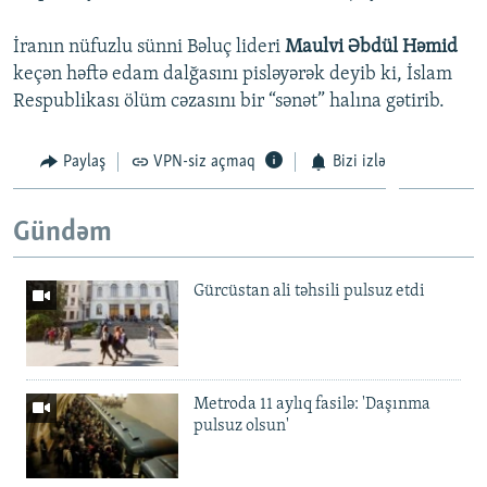
İranın nüfuzlu sünni Bəluç lideri
Maulvi Əbdül Həmid
keçən həftə edam dalğasını pisləyərək deyib ki, İslam
Respublikası ölüm cəzasını bir “sənət” halına gətirib.
Paylaş
VPN-siz açmaq
Bizi izlə
Gündəm
Gürcüstan ali təhsili pulsuz etdi
Metroda 11 aylıq fasilə: 'Daşınma
pulsuz olsun'