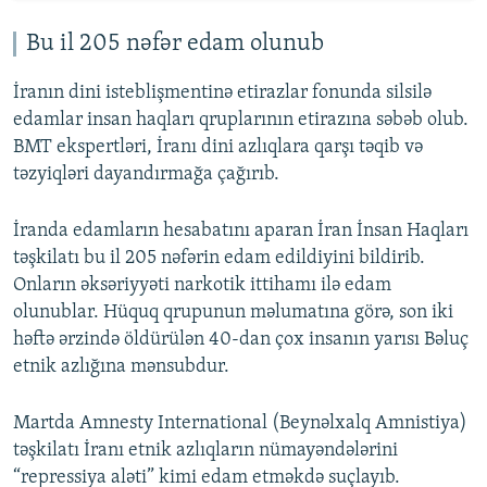
Bu il 205 nəfər edam olunub
İranın dini isteblişmentinə etirazlar fonunda silsilə
edamlar insan haqları qruplarının etirazına səbəb olub.
BMT ekspertləri, İranı dini azlıqlara qarşı təqib və
təzyiqləri dayandırmağa çağırıb.
İranda edamların hesabatını aparan İran İnsan Haqları
təşkilatı bu il 205 nəfərin edam edildiyini bildirib.
Onların əksəriyyəti narkotik ittihamı ilə edam
olunublar. Hüquq qrupunun məlumatına görə, son iki
həftə ərzində öldürülən 40-dan çox insanın yarısı Bəluç
etnik azlığına mənsubdur.
Martda Amnesty International (Beynəlxalq Amnistiya)
təşkilatı İranı etnik azlıqların nümayəndələrini
“repressiya aləti” kimi edam etməkdə suçlayıb.