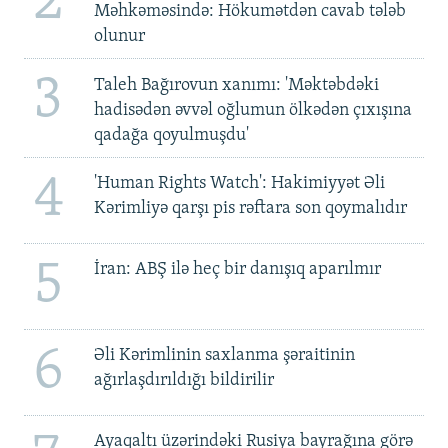
2
Məhkəməsində: Hökumətdən cavab tələb
olunur
3
Taleh Bağırovun xanımı: 'Məktəbdəki
hadisədən əvvəl oğlumun ölkədən çıxışına
qadağa qoyulmuşdu'
4
'Human Rights Watch': Hakimiyyət Əli
Kərimliyə qarşı pis rəftara son qoymalıdır
5
İran: ABŞ ilə heç bir danışıq aparılmır
6
Əli Kərimlinin saxlanma şəraitinin
ağırlaşdırıldığı bildirilir
Ayaqaltı üzərindəki Rusiya bayrağına görə