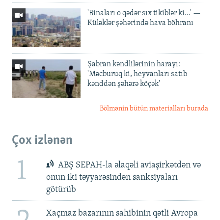
'Binaları o qədər sıx tikiblər ki...' —
Küləklər şəhərində hava böhranı
Şabran kəndlilərinin harayı:
'Məcburuq ki, heyvanları satıb
kənddən şəhərə köçək'
Bölmənin bütün materialları burada
Çox izlənən
1
ABŞ SEPAH-la əlaqəli aviaşirkətdən və
onun iki təyyarəsindən sanksiyaları
götürüb
Xaçmaz bazarının sahibinin qətli Avropa