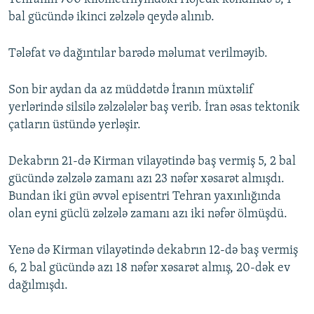
bal gücündə ikinci zəlzələ qeydə alınıb.
Tələfat və dağıntılar barədə məlumat verilməyib.
Son bir aydan da az müddətdə İranın müxtəlif
yerlərində silsilə zəlzələlər baş verib. İran əsas tektonik
çatların üstündə yerləşir.
Dekabrın 21-də Kirman vilayətində baş vermiş 5, 2 bal
gücündə zəlzələ zamanı azı 23 nəfər xəsarət almışdı.
Bundan iki gün əvvəl episentri Tehran yaxınlığında
olan eyni güclü zəlzələ zamanı azı iki nəfər ölmüşdü.
Yenə də Kirman vilayətində dekabrın 12-də baş vermiş
6, 2 bal gücündə azı 18 nəfər xəsarət almış, 20-dək ev
dağılmışdı.