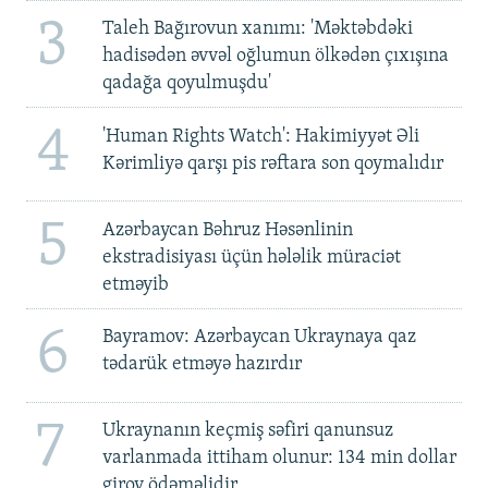
3
Taleh Bağırovun xanımı: 'Məktəbdəki
hadisədən əvvəl oğlumun ölkədən çıxışına
qadağa qoyulmuşdu'
4
'Human Rights Watch': Hakimiyyət Əli
Kərimliyə qarşı pis rəftara son qoymalıdır
5
Azərbaycan Bəhruz Həsənlinin
ekstradisiyası üçün hələlik müraciət
etməyib
6
Bayramov: Azərbaycan Ukraynaya qaz
tədarük etməyə hazırdır
7
Ukraynanın keçmiş səfiri qanunsuz
varlanmada ittiham olunur: 134 min dollar
girov ödəməlidir