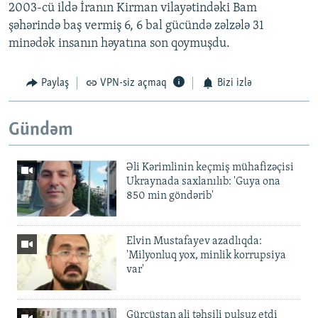
2003-cü ildə İranın Kirman vilayətindəki Bam
şəhərində baş vermiş 6, 6 bal gücündə zəlzələ 31
minədək insanın həyatına son qoymuşdu.
Paylaş
VPN-siz açmaq
Bizi izlə
Gündəm
Əli Kərimlinin keçmiş mühafizəçisi
Ukraynada saxlanılıb: 'Guya ona
850 min göndərib'
Elvin Mustafayev azadlıqda:
'Milyonluq yox, minlik korrupsiya
var'
Gürcüstan ali təhsili pulsuz etdi