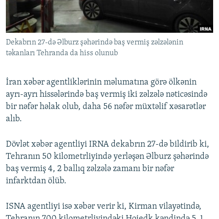
İNFOQRAFIKA
AZƏRBAYCAN ƏDƏBIYYATI KITABXANASI
MISSIYAMIZ
BIZI IZLƏ
KARIKATURA
İSLAM VƏ DEMOKRATIYA
PEŞƏ ETIKASI VƏ JURNALISTIKA STANDARTLARIMIZ
Dekabrın 27-də Əlburz şəhərində baş vermiş zəlzələnin
İZ - MƏDƏNIYYƏT PROQRAMI
MATERIALLARIMIZDAN ISTIFADƏ
təkanları Tehranda da hiss olunub
AZADLIQRADIOSU MOBIL TELEFONUNUZDA
RFE/RL-in bütün saytları
BIZIMLƏ ƏLAQƏ
İran xəbər agentliklərinin məlumatına görə ölkənin
ayrı-ayrı hissələrində baş vermiş iki zəlzələ nəticəsində
XƏBƏR BÜLLETENLƏRIMIZ
bir nəfər həlak olub, daha 56 nəfər müxtəlif xəsarətlər
alıb.
Dövlət xəbər agentliyi IRNA dekabrın 27-də bildirib ki,
Tehranın 50 kilometrliyində yerləşən Əlburz şəhərində
baş vermiş 4, 2 ballıq zəlzələ zamanı bir nəfər
infarktdan ölüb.
ISNA agentliyi isə xəbər verir ki, Kirman vilayətində,
Tehranın 700 kilometrliyindəki Hojedk kəndində 5, 1