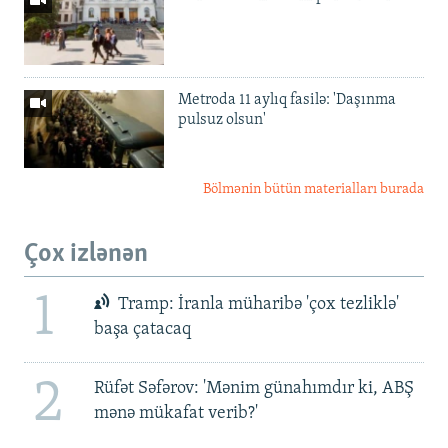
Metroda 11 aylıq fasilə: 'Daşınma
pulsuz olsun'
Bölmənin bütün materialları burada
Çox izlənən
1
Tramp: İranla müharibə 'çox tezliklə'
başa çatacaq
2
Rüfət Səfərov: 'Mənim günahımdır ki, ABŞ
mənə mükafat verib?'