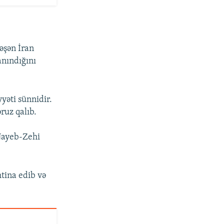
əşən İran
nındığını
yəti sünnidir.
ruz qalıb.
ayeb-Zehi
tina edib və