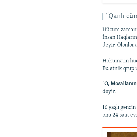
“Qanlı cü
Hücum zamanı a
İnsan Haqların
deyir. Ölənlər
Hökumətin hücu
Bu etnik qrup 
"O, Mosallanın
deyir.
16 yaşlı gənci
onu 24 saat ev