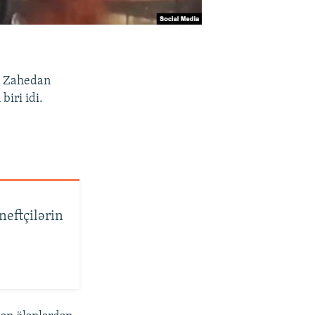
n Zahedan
iri idi.
neftçilərin