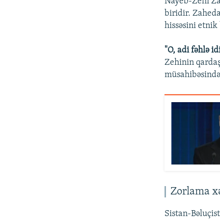
Nayeb-Zehi Zah
biridir. Zaheda
hissəsini etnik 
"O, adi fəhlə i
Zehinin qarda
müsahibəsində 
Zorlama x
Sistan-Bəluçis