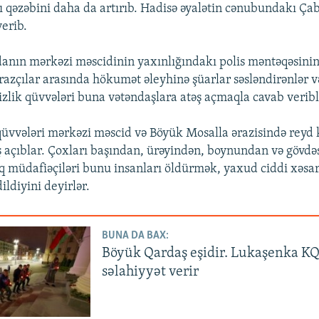
 qəzəbini daha da artırıb. Hadisə əyalətin cənubundakı Ça
verib.
anın mərkəzi məscidinin yaxınlığındakı polis məntəqəsinin
irazçılar arasında hökumət əleyhinə şüarlar səsləndirənlər v
izlik qüvvələri buna vətəndaşlara atəş açmaqla cavab veribl
qüvvələri mərkəzi məscid və Böyük Mosalla ərazisində reyd 
ş açıblar. Çoxları başından, ürəyindən, boynundan və gövd
 müdafiəçiləri bunu insanları öldürmək, yaxud ciddi xəsa
ldiyini deyirlər.
BUNA DA BAX:
Böyük Qardaş eşidir. Lukaşenka KQ
səlahiyyət verir