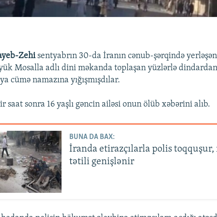
yeb-Zehi
sentyabrın 30-da İranın cənub-şərqində yerləşə
yük Mosalla adlı dini məkanda toplaşan yüzlərlə dindardan b
ya cümə namazına yığışmışdılar.
 saat sonra 16 yaşlı gəncin ailəsi onun ölüb xəbərini alıb.
BUNA DA BAX:
İranda etirazçılarla polis toqquşur, 
tətili genişlənir