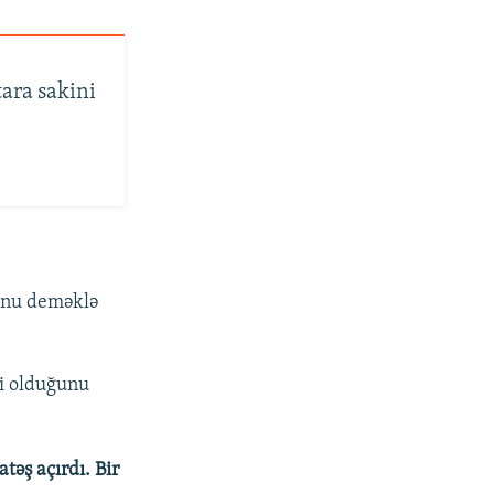
ara sakini
unu deməklə
di olduğunu
təş açırdı. Bir