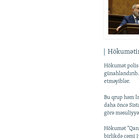
Hökumətin
Hökumət polis 
günahlandırıb.
etməyiblər.
Bu qrup həm İr
daha öncə Sista
görə məsuliyyə
Hökumət “Qanlı
birlikdə cəmi 1