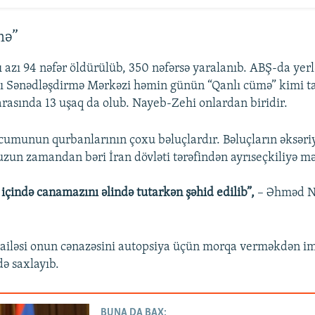
mə”
zı 94 nəfər öldürülüb, 350 nəfərsə yaralanıb. ABŞ-da yerl
ı Sənədləşdirmə Mərkəzi həmin günün “Qanlı cümə” kimi ta
 arasında 13 uşaq da olub. Nayeb-Zehi onlardan biridir.
munun qurbanlarının çoxu bəluçlardır. Bəluçların əksəriy
uzun zamandan bəri İran dövləti tərəfindən ayrıseçkiliyə mə
 içində canamazını əlində tutarkən şəhid edilib”,
– Əhməd N
n ailəsi onun cənazəsini autopsiya üçün morqa verməkdən im
də saxlayıb.
BUNA DA BAX: