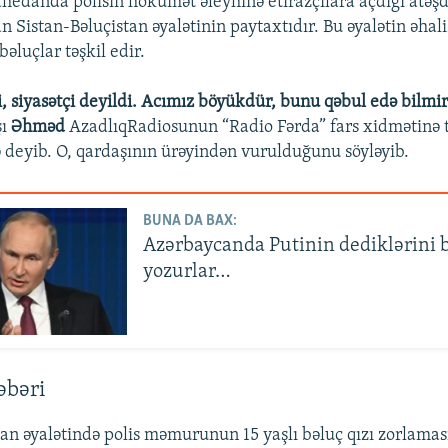
edanda polisin hökumət əleyhinə etirazçılara açdığı atəş
n Sistan-Bəluçistan əyalətinin paytaxtıdır. Bu əyalətin əhali
bəluçlar təşkil edir.
di, siyasətçi deyildi. Acımız böyükdür, bunu qəbul edə bilmi
şı
Əhməd
AzadlıqRadiosunun “Radio Fərda” fars xidmətinə 
deyib. O, qardaşının ürəyindən vurulduğunu söyləyib.
BUNA DA BAX:
Azərbaycanda Putinin dediklərini 
yozurlar…
əbəri
tan əyalətində polis məmurunun 15 yaşlı bəluç qızı zorlamas