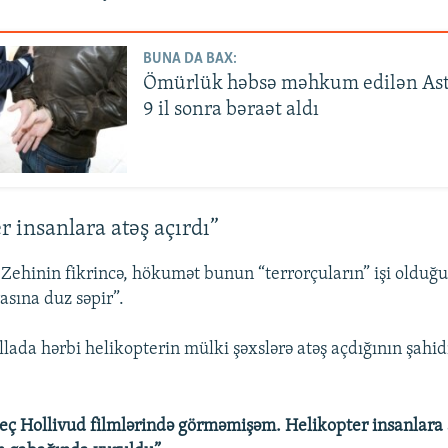
BUNA DA BAX:
Ömürlük həbsə məhkum edilən Ast
9 il sonra bəraət aldı
r insanlara atəş açırdı”
ehinin fikrincə, hökumət bunun “terrorçuların” işi olduğ
asına duz səpir”.
lada hərbi helikopterin mülki şəxslərə atəş açdığının şahi
heç Hollivud filmlərində görməmişəm. Helikopter insanlara a