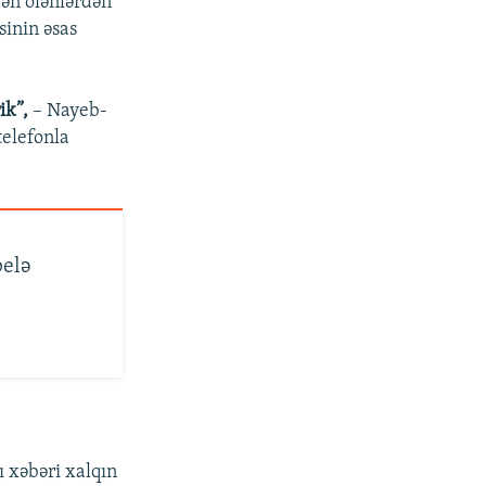
dən ölənlərdən
sinin əsas
rik”,
– Nayeb-
telefonla
belə
ı xəbəri xalqın