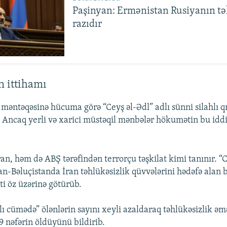
Paşinyan: Ermənistan Rusiyanın tək
razıdır
 ittihamı
məntəqəsinə hücuma görə “Ceyş əl-Ədl” adlı sünni silahlı 
 Ancaq yerli və xarici müstəqil mənbələr hökumətin bu iddi
an, həm də ABŞ tərəfindən terrorçu təşkilat kimi tanınır. “C
n-Bəluçistanda İran təhlükəsizlik qüvvələrini hədəfə alan b
ti öz üzərinə götürüb.
 cümədə” ölənlərin sayını xeyli azaldaraq təhlükəsizlik əmə
9 nəfərin öldüyünü bildirib.