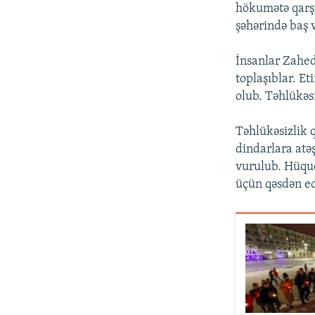
hökumətə qarşı
şəhərində baş 
İnsanlar Zahed
toplaşıblar. Et
olub. Təhlükəs
Təhlükəsizlik 
dindarlara atə
vurulub. Hüquq
üçün qəsdən edi