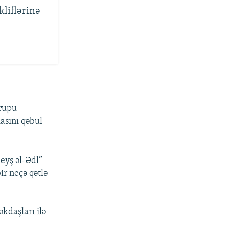
liflərinə
qrupu
asını qəbul
eyş əl-Ədl”
ir neçə qətlə
kdaşları ilə