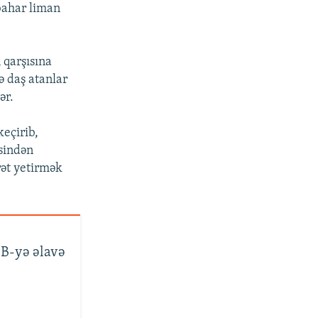
bahar liman
 qarşısına
ə daş atanlar
ər.
keçirib,
əsindən
rət yetirmək
B-yə əlavə