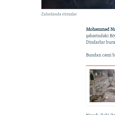
Zahedanda etirazlar
Mohəmməd Na
şəhərindəki Bö
Dindarlar bura
Bundan cəmi bir