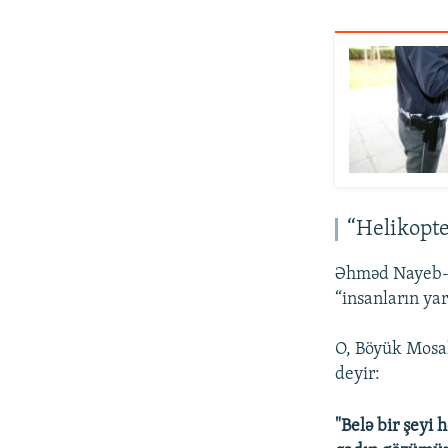
“Helikopte
Əhməd Nayeb-Z
“insanların yar
O, Böyük Mosal
deyir:
"Belə bir şeyi 