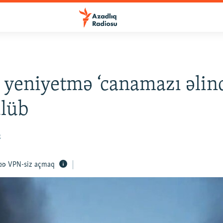
 yeniyetmə ‘canamazı əlin
ülüb
2
VPN-siz açmaq