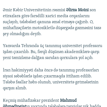
Auto
240p
360p
480p
480p
Əmir Kəbir Universitetinin rəsmisi
Əlirza Moini
son
720p
etirazlara görə farsdilli xarici media orqanlarını
720p
1080p
suçlayıb, tələbələri qanuna əməl etməyə çağırıb. O,
1080p
mühafizəçilərin motosikletlə düşərgədə gəzməsini təzə
şey olmadığını deyib.
Yanvarda Tehranda üç tanınmış universitet professoru
işdən çıxarılıb. Bu, fərqli düşünən akademiklərə qarşı
yeni təmizləmə dalğası sarıdan qorxulara yol açıb.
İran hakimiyyəti daha öncə də tanınmış professorları
siyasi səbəblərlə işdən çıxarmaqda ittiham edilib.
Tələbə fəallar həbs olunub, universitetə getmələrinin
qarşısı alınıb.
Keçmiş mühafizəkar prezident
Mahmud
Əhmədinejat
ın vaxtında tələbələrə təzyiqlər pik həddə