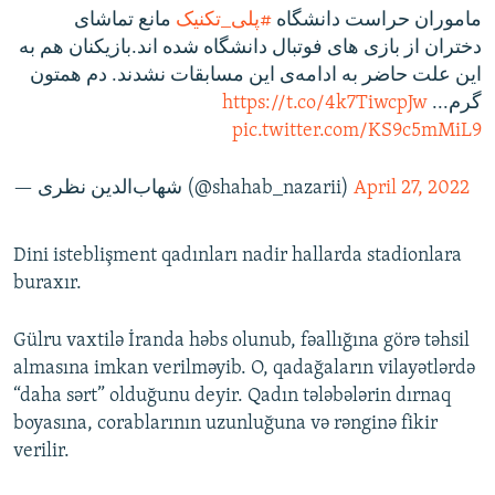
ماموران حراست دانشگاه
#پلی_تکنیک
مانع تماشای
دختران از بازی های فوتبال دانشگاه شده اند.بازیکنان هم به
این علت حاضر به ادامه‌ی این مسابقات نشدند. دم همتون
https://t.co/4k7TiwcpJw
گرم...
pic.twitter.com/KS9c5mMiL9
— شهاب‌الدين نظرى (@shahab_nazarii)
April 27, 2022
Dini isteblişment qadınları nadir hallarda stadionlara
buraxır.
Gülru vaxtilə İranda həbs olunub, fəallığına görə təhsil
almasına imkan verilməyib. O, qadağaların vilayətlərdə
“daha sərt” olduğunu deyir. Qadın tələbələrin dırnaq
boyasına, corablarının uzunluğuna və rənginə fikir
verilir.