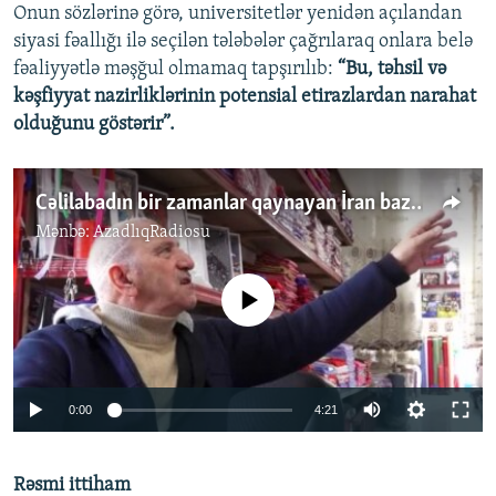
Onun sözlərinə görə, universitetlər yenidən açılandan
siyasi fəallığı ilə seçilən tələbələr çağrılaraq onlara belə
fəaliyyətlə məşğul olmamaq tapşırılıb:
“Bu, təhsil və
kəşfiyyat nazirliklərinin potensial etirazlardan narahat
olduğunu göstərir”.
Cəlilabadın bir zamanlar qaynayan İran bazarı 'ölüb'
Mənbə:
AzadlıqRadiosu
No media source currently available
Auto
0:00
4:21
240p
Rəsmi ittiham
360p