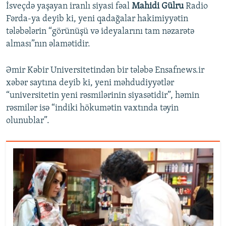
İsveçdə yaşayan iranlı siyasi fəal
Mahidi Gülru
Radio
Fərda-ya deyib ki, yeni qadağalar hakimiyyətin
tələbələrin “görünüşü və ideyalarını tam nəzarətə
alması”nın əlamətidir.
Əmir Kəbir Universitetindən bir tələbə Ensafnews.ir
xəbər saytına deyib ki, yeni məhdudiyyətlər
“universitetin yeni rəsmilərinin siyasətidir”, həmin
rəsmilər isə “indiki hökumətin vaxtında təyin
olunublar”.