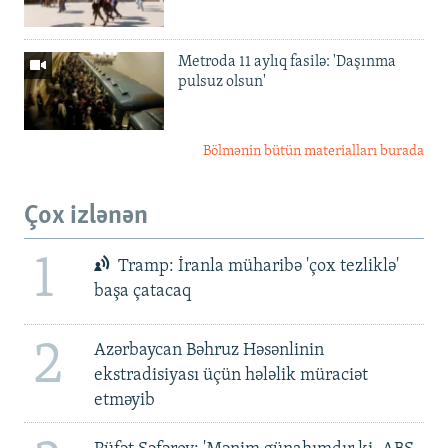
Metroda 11 aylıq fasilə: 'Daşınma
pulsuz olsun'
Bölmənin bütün materialları burada
Çox izlənən
1
Tramp: İranla müharibə 'çox tezliklə'
başa çatacaq
2
Azərbaycan Bəhruz Həsənlinin
ekstradisiyası üçün hələlik müraciət
etməyib