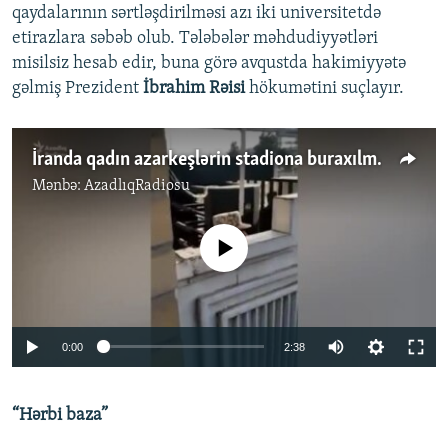
qaydalarının sərtləşdirilməsi azı iki universitetdə
etirazlara səbəb olub. Tələbələr məhdudiyyətləri
misilsiz hesab edir, buna görə avqustda hakimiyyətə
gəlmiş Prezident
İbrahim Rəisi
hökumətini suçlayır.
İranda qadın azarkeşlərin stadiona buraxılmaması qalmaqal yaradıb
Mənbə:
AzadlıqRadiosu
No media source currently available
Auto
0:00
2:38
240p
“Hərbi baza”
360p
Auto
240p
360p
480p
480p