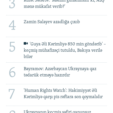
3
Rüfət Səfərov: 'Mənim günahımdır ki, ABŞ
mənə mükafat verib?'
4
Zamin Salayev azadlığa çıxıb
5
'Guya Əli Kərimliyə 850 min göndərib' –
keçmiş mühafizəçi tutuldu, Bakıya verilə
bilər
6
Bayramov: Azərbaycan Ukraynaya qaz
tədarük etməyə hazırdır
7
'Human Rights Watch': Hakimiyyət Əli
Kərimliyə qarşı pis rəftara son qoymalıdır
Ukraynanın keçmiş səfiri qanunsuz