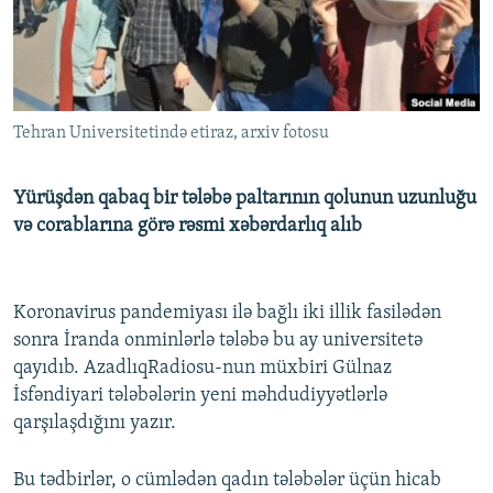
İNFOQRAFIKA
AZƏRBAYCAN ƏDƏBIYYATI KITABXANASI
MISSIYAMIZ
BIZI IZLƏ
KARIKATURA
İSLAM VƏ DEMOKRATIYA
PEŞƏ ETIKASI VƏ JURNALISTIKA STANDARTLARIMIZ
İZ - MƏDƏNIYYƏT PROQRAMI
MATERIALLARIMIZDAN ISTIFADƏ
Tehran Universitetində etiraz, arxiv fotosu
AZADLIQRADIOSU MOBIL TELEFONUNUZDA
RFE/RL-in bütün saytları
BIZIMLƏ ƏLAQƏ
Yürüşdən qabaq bir tələbə paltarının qolunun uzunluğu
XƏBƏR BÜLLETENLƏRIMIZ
və corablarına görə rəsmi xəbərdarlıq alıb
Koronavirus pandemiyası ilə bağlı iki illik fasilədən
sonra İranda onminlərlə tələbə bu ay universitetə
qayıdıb. AzadlıqRadiosu-nun müxbiri Gülnaz
İsfəndiyari tələbələrin yeni məhdudiyyətlərlə
qarşılaşdığını yazır.
Bu tədbirlər, o cümlədən qadın tələbələr üçün hicab