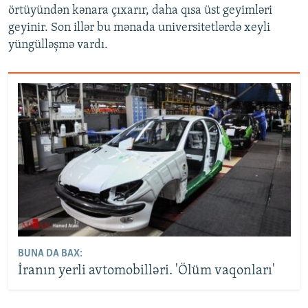
örtüyündən kənara çıxarır, daha qısa üst geyimləri
geyinir. Son illər bu mənada universitetlərdə xeyli
yüngülləşmə vardı.
BUNA DA BAX:
İranın yerli avtomobilləri. 'Ölüm vaqonları'