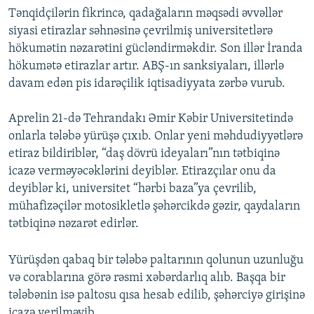
Tənqidçilərin fikrincə, qadağaların məqsədi əvvəllər
720p
siyasi etirazlar səhnəsinə çevrilmiş universitetlərə
720p
1080p
hökumətin nəzarətini gücləndirməkdir. Son illər İranda
1080p
hökumətə etirazlar artır. ABŞ-ın sanksiyaları, illərlə
davam edən pis idarəçilik iqtisadiyyata zərbə vurub.
Aprelin 21-də Tehrandakı Əmir Kəbir Universitetində
onlarla tələbə yürüşə çıxıb. Onlar yeni məhdudiyyətlərə
etiraz bildiriblər, “daş dövrü ideyaları”nın tətbiqinə
icazə verməyəcəklərini deyiblər. Etirazçılar onu da
deyiblər ki, universitet “hərbi baza”ya çevrilib,
mühafizəçilər motosikletlə şəhərcikdə gəzir, qaydaların
tətbiqinə nəzarət edirlər.
Yürüşdən qabaq bir tələbə paltarının qolunun uzunluğu
və corablarına görə rəsmi xəbərdarlıq alıb. Başqa bir
tələbənin isə paltosu qısa hesab edilib, şəhərciyə girişinə
icazə verilməyib.