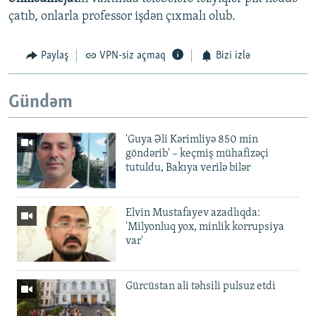
çatıb, onlarla professor işdən çıxmalı olub.
Paylaş
VPN-siz açmaq
Bizi izlə
Gündəm
'Guya Əli Kərimliyə 850 min
göndərib' – keçmiş mühafizəçi
tutuldu, Bakıya verilə bilər
Elvin Mustafayev azadlıqda:
'Milyonluq yox, minlik korrupsiya
var'
Gürcüstan ali təhsili pulsuz etdi