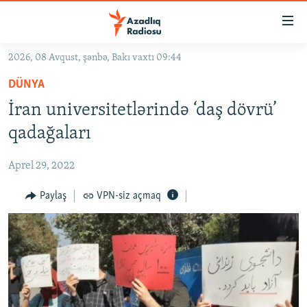
Keçid
linkləri
Əsas
2026, 08 Avqust, şənbə, Bakı vaxtı 09:44
məzmuna
GÜNDƏM
DÜNYA
qayıt
#İZAHLA
Əsas
İran universitetlərində ‘daş dövrü’
KORRUPSIOMETR
naviqasiyaya
qadağaları
qayıt
#ƏSLINDƏ
Axtarışa
Aprel 29, 2022
FƏRQƏ BAX
keç
QANUNI DOĞRU
Paylaş
VPN-siz açmaq
ARAŞDIRMA
MULTIMEDIA
RADIO ARXIV
VIDEO
HAQQIMIZDA
FOTOQALEREYA
OXU ZALI