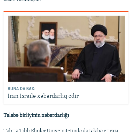
BUNA DA BAX:
İran İsrailə xəbərdarlıq edir
Tələbə birliyinin xəbərdarlığı
Təbriz Tibb Elmlər Universitetində də tələbə etirazı