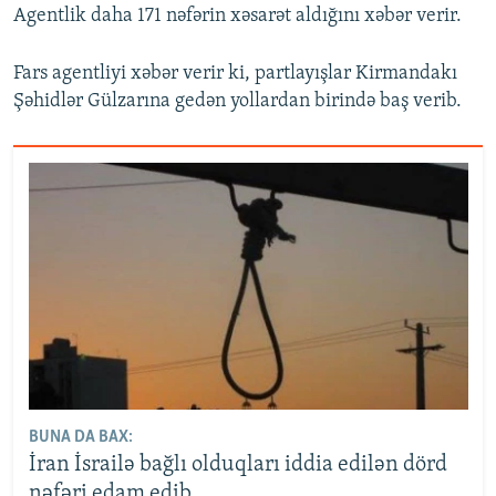
Agentlik daha 171 nəfərin xəsarət aldığını xəbər verir.
Fars agentliyi xəbər verir ki, partlayışlar Kirmandakı
Şəhidlər Gülzarına gedən yollardan birində baş verib.
BUNA DA BAX:
İran İsrailə bağlı olduqları iddia edilən dörd
nəfəri edam edib