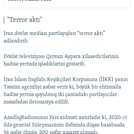
"Terror aktı"
İran dövlət mediası partlayışları “terror aktı”
adlandırıb.
Dövlət televiziyası Qırmızı Aypara xilasedicilərinin
hadisə yerində işlədiklərini göstərib.
İran İslam İnqilabı Keşikçiləri Korpusuna (İİKK) yaxın
Təsnim agentliyi xəbər verir ki, böyük bir ehtimalla
hadisə yerinə qoyulmuş iki çantadakı partlayıcılar
məsafədən detonasiya edilib.
AzadlıqRadiosunun Fars xidməti xatırladır ki, 2020-ci
ildə general Süleymaninin dəfnində düşən basabasda
56 nəfər ölmüş, 200 nəfər xəsarət almışdı.