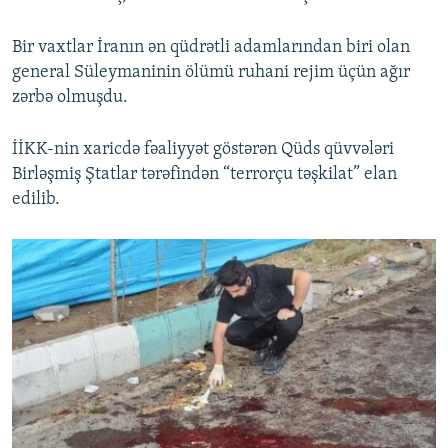
Bir vaxtlar İranın ən qüdrətli adamlarından biri olan
general Süleymaninin ölümü ruhani rejim üçün ağır
zərbə olmuşdu.
İİKK-nin xaricdə fəaliyyət göstərən Qüds qüvvələri
Birləşmiş Ştatlar tərəfindən “terrorçu təşkilat” elan
edilib.