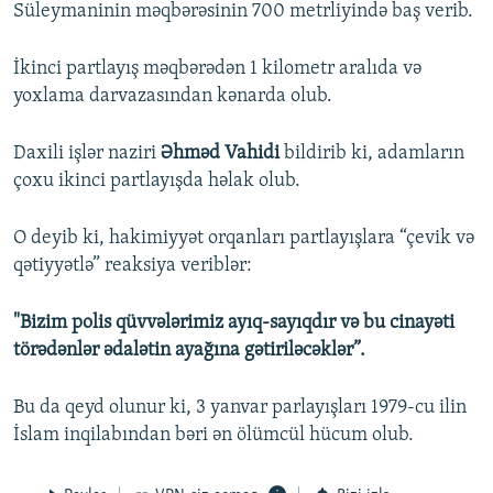
Süleymaninin məqbərəsinin 700 metrliyində baş verib.
İkinci partlayış məqbərədən 1 kilometr aralıda və
yoxlama darvazasından kənarda olub.
Daxili işlər naziri
Əhməd Vahidi
bildirib ki, adamların
çoxu ikinci partlayışda həlak olub.
O deyib ki, hakimiyyət orqanları partlayışlara “çevik və
qətiyyətlə” reaksiya veriblər:
"Bizim polis qüvvələrimiz ayıq-sayıqdır və bu cinayəti
törədənlər ədalətin ayağına gətiriləcəklər”.
Bu da qeyd olunur ki, 3 yanvar parlayışları 1979-cu ilin
İslam inqilabından bəri ən ölümcül hücum olub.