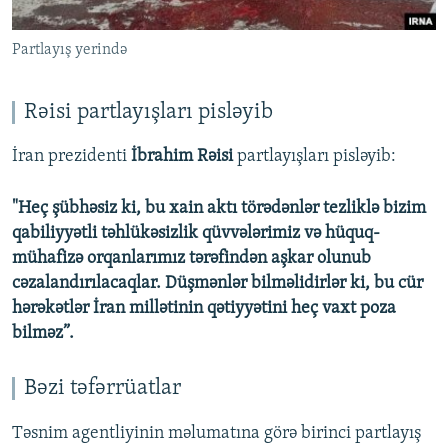
Partlayış yerində
Rəisi partlayışları pisləyib
İran prezidenti
İbrahim Rəisi
partlayışları pisləyib:
"Heç şübhəsiz ki, bu xain aktı törədənlər tezliklə bizim
qabiliyyətli təhlükəsizlik qüvvələrimiz və hüquq-
mühafizə orqanlarımız tərəfindən aşkar olunub
cəzalandırılacaqlar. Düşmənlər bilməlidirlər ki, bu cür
hərəkətlər İran millətinin qətiyyətini heç vaxt poza
bilməz”.
Bəzi təfərrüatlar
Təsnim agentliyinin məlumatına görə birinci partlayış