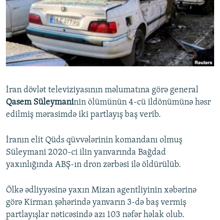
İNFOQRAFIKA
AZƏRBAYCAN ƏDƏBIYYATI KITABXANASI
MISSIYAMIZ
BIZI IZLƏ
KARIKATURA
İSLAM VƏ DEMOKRATIYA
PEŞƏ ETIKASI VƏ JURNALISTIKA STANDARTLARIMIZ
İZ - MƏDƏNIYYƏT PROQRAMI
MATERIALLARIMIZDAN ISTIFADƏ
AZADLIQRADIOSU MOBIL TELEFONUNUZDA
RFE/RL-in bütün saytları
BIZIMLƏ ƏLAQƏ
İran dövlət televiziyasının məlumatına görə general
XƏBƏR BÜLLETENLƏRIMIZ
Qasem Süleymani
nin ölümünün 4-cü ildönümünə həsr
edilmiş mərasimdə iki partlayış baş verib.
İranın elit Qüds qüvvələrinin komandanı olmuş
Süleymani 2020-ci ilin yanvarında Bağdad
yaxınlığında ABŞ-ın dron zərbəsi ilə öldürülüb.
Ölkə ədliyyəsinə yaxın Mizan agentliyinin xəbərinə
görə Kirman şəhərində yanvarın 3-də baş vermiş
partlayışlar nəticəsində azı 103 nəfər həlak olub.