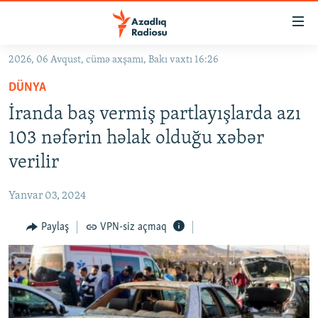
Keçid
linkləri
Əsas
2026, 06 Avqust, cümə axşamı, Bakı vaxtı 16:26
məzmuna
GÜNDƏM
DÜNYA
qayıt
#İZAHLA
Əsas
İranda baş vermiş partlayışlarda azı
KORRUPSIOMETR
naviqasiyaya
103 nəfərin həlak olduğu xəbər
qayıt
#ƏSLINDƏ
verilir
Axtarışa
FƏRQƏ BAX
keç
Yanvar 03, 2024
QANUNI DOĞRU
Paylaş
VPN-siz açmaq
ARAŞDIRMA
MULTIMEDIA
RADIO ARXIV
VIDEO
HAQQIMIZDA
FOTOQALEREYA
OXU ZALI