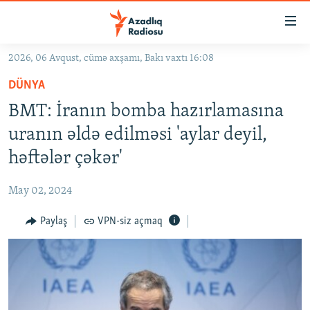
Keçid
linkləri
Əsas
2026, 06 Avqust, cümə axşamı, Bakı vaxtı 16:08
məzmuna
GÜNDƏM
DÜNYA
qayıt
#İZAHLA
Əsas
BMT: İranın bomba hazırlamasına
KORRUPSIOMETR
naviqasiyaya
uranın əldə edilməsi 'aylar deyil,
qayıt
#ƏSLINDƏ
həftələr çəkər'
Axtarışa
FƏRQƏ BAX
keç
May 02, 2024
QANUNI DOĞRU
Paylaş
VPN-siz açmaq
ARAŞDIRMA
MULTIMEDIA
RADIO ARXIV
VIDEO
HAQQIMIZDA
FOTOQALEREYA
OXU ZALI