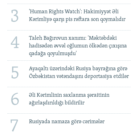
3
'Human Rights Watch': Hakimiyyət Əli
Kərimliyə qarşı pis rəftara son qoymalıdır
4
Taleh Bağırovun xanımı: 'Məktəbdəki
hadisədən əvvəl oğlumun ölkədən çıxışına
qadağa qoyulmuşdu'
5
Ayaqaltı üzərindəki Rusiya bayrağına görə
Özbəkistan vətəndaşını deportasiya etdilər
6
Əli Kərimlinin saxlanma şəraitinin
ağırlaşdırıldığı bildirilir
7
Rusiyada namaza görə cərimələr