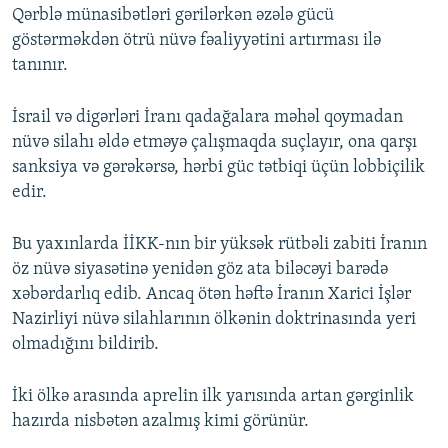
Qərblə münasibətləri gərilərkən əzələ gücü
göstərməkdən ötrü nüvə fəaliyyətini artırması ilə
tanınır.
İsrail və digərləri İranı qadağalara məhəl qoymadan
nüvə silahı əldə etməyə çalışmaqda suçlayır, ona qarşı
sanksiya və gərəkərsə, hərbi güc tətbiqi üçün lobbiçilik
edir.
Bu yaxınlarda İİKK-nın bir yüksək rütbəli zabiti İranın
öz nüvə siyasətinə yenidən göz ata biləcəyi barədə
xəbərdarlıq edib. Ancaq ötən həftə İranın Xarici İşlər
Nazirliyi nüvə silahlarının ölkənin doktrinasında yeri
olmadığını bildirib.
İki ölkə arasında aprelin ilk yarısında artan gərginlik
hazırda nisbətən azalmış kimi görünür.