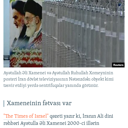
Ayətullah Əli Xamenei və Ayətullah Ruhullah Xomeyninin
posteri İran dövlət televiziyasının Nətənzdəkı obyekt kimi
təsvir etdiyi yerdə sentrifuqalar yanında görünür.
Xameneinin fətvası var
"The Times of Israel"
qəzeti yazır ki, İranın Ali dini
rəhbəri Ayətulla Əli Xamenei 2000-ci illərin