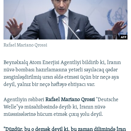
İNFOQRAFIKA
AZƏRBAYCAN ƏDƏBIYYATI KITABXANASI
MISSIYAMIZ
BIZI IZLƏ
KARIKATURA
İSLAM VƏ DEMOKRATIYA
PEŞƏ ETIKASI VƏ JURNALISTIKA STANDARTLARIMIZ
İZ - MƏDƏNIYYƏT PROQRAMI
MATERIALLARIMIZDAN ISTIFADƏ
AZADLIQRADIOSU MOBIL TELEFONUNUZDA
RFE/RL-in bütün saytları
Rafael Mariano Qrossi
BIZIMLƏ ƏLAQƏ
XƏBƏR BÜLLETENLƏRIMIZ
Beynəlxalq Atom Enerjisi Agentliyi bildirib ki, İranın
nüvə bombası hazırlamasına yetərli sayılacaq qədər
zənginləşdirilmiş uran əldə etməsi üçün bir neçə aya
deyil, yalnız bir neçə həftəyə ehtiyacı var.
Agentliyin rəhbəri
Rafael Mariano Qrossi
"Deutsche
Welle"yə müsahibəsində deyib ki, İranın nüvə
müəssisələrinə hücum etmək çıxış yolu deyil.
"Düzdür, bu o demək deyil ki, bu zaman dilimində İran