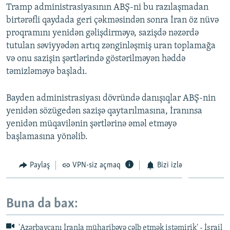
Tramp administrasiyasının ABŞ-ni bu razılaşmadan
birtərəfli qaydada geri çəkməsindən sonra İran öz nüvə
proqramını yenidən gəlişdirməyə, sazişdə nəzərdə
tutulan səviyyədən artıq zənginləşmiş uran toplamağa
və onu sazişin şərtlərində göstərilməyən həddə
təmizləməyə başladı.
Bayden administrasiyası dövründə danışıqlar ABŞ-nin
yenidən sözügedən sazişə qaytarılmasına, İranınsa
yenidən müqavilənin şərtlərinə əməl etməyə
başlamasına yönəlib.
Paylaş
VPN-siz açmaq
Bizi izlə
Buna da bax:
'Azərbaycanı İranla müharibəyə cəlb etmək istəmirik' - İsrail