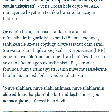
"Bunların hamısını bir yerə toplayanda, təbii ki, çoxlu
sualla üzləşirsən"
, - yenə Qrossi belə deyib və IAEA
nümayəndə heyətinin tezliklə İrana yollanacağını
bildirib.
Qrossinin bu açıqlaması İsraillə İran arasında
münasibətlərin gərildiyi və hər iki ölkəni açıq savaş
təhlükəsi ilə üz-üzə qoyduğu dövrə təsadüf edir. İsrail
Suriyada İslam İnqilab Keşikçiləri Korpusunun (İİKK)
generallarını öldürəndən sonra İran İsrail üzərinə raket
və dron hücumu gerçəkləşdirmişdi. Baş verənlər
fonunda dünya ictimaiyyəti İranın nüvə müəssisələrinə
İsrailin hücum edə biləcəyindən rahatsızdır.
"Nüvə silahları, nüvə silahı atılması, nüvə silahlarının
əldə edilməsi haqda söhbətlərin adiləşdirilməsi çox
acınacaqlıdır"
, - Qrossi belə deyib.