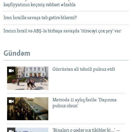
kəşfiyyatının keçmiş rəhbəri #İzahla
İran İsraillə savaşa tab gətirə bilərmi?
İranın İsrail və ABŞ-la birbaşa savaşda 'itirəcəyi çox şey' var
Gündəm
Gürcüstan ali təhsili pulsuz etdi
Metroda 11 aylıq fasilə: 'Daşınma
pulsuz olsun'
'Binaları o qədər sıx tikiblər ki...' —