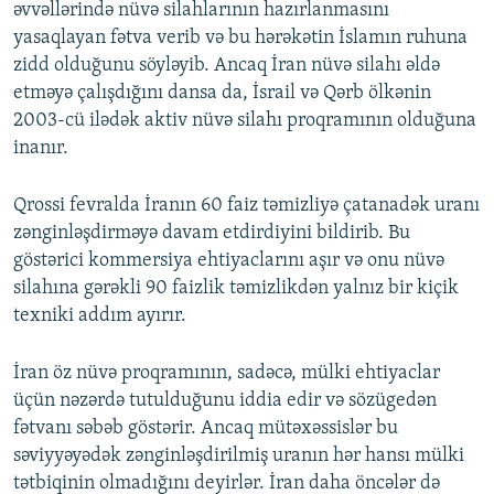
əvvəllərində nüvə silahlarının hazırlanmasını
yasaqlayan fətva verib və bu hərəkətin İslamın ruhuna
zidd olduğunu söyləyib. Ancaq İran nüvə silahı əldə
etməyə çalışdığını dansa da, İsrail və Qərb ölkənin
2003-cü ilədək aktiv nüvə silahı proqramının olduğuna
inanır.
Qrossi fevralda İranın 60 faiz təmizliyə çatanadək uranı
zənginləşdirməyə davam etdirdiyini bildirib. Bu
göstərici kommersiya ehtiyaclarını aşır və onu nüvə
silahına gərəkli 90 faizlik təmizlikdən yalnız bir kiçik
texniki addım ayırır.
İran öz nüvə proqramının, sadəcə, mülki ehtiyaclar
üçün nəzərdə tutulduğunu iddia edir və sözügedən
fətvanı səbəb göstərir. Ancaq mütəxəssislər bu
səviyyəyədək zənginləşdirilmiş uranın hər hansı mülki
tətbiqinin olmadığını deyirlər. İran daha öncələr də