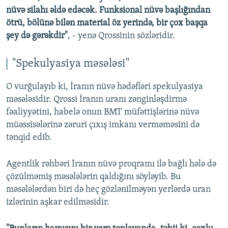
nüvə silahı əldə edəcək. Funksional nüvə başlığından
ötrü, bölünə bilən material öz yerində, bir çox başqa
şey də gərəkdir"
, - yenə Qrossinin sözləridir.
"Spekulyasiya məsələsi"
O vurğulayıb ki, İranın nüvə hədəfləri spekulyasiya
məsələsidir. Qrossi İranın uranı zənginləşdirmə
fəaliyyətini, habelə onun BMT müfəttişlərinə nüvə
müəssisələrinə zəruri çıxış imkanı verməməsini də
tənqid edib.
Agentlik rəhbəri İranın nüvə proqramı ilə bağlı hələ də
çözülməmiş məsələlərin qaldığını söyləyib. Bu
məsələlərdən biri də heç gözlənilməyən yerlərdə uran
izlərinin aşkar edilməsidir.