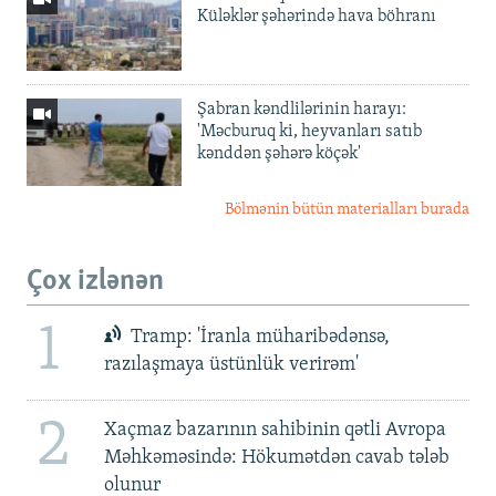
Küləklər şəhərində hava böhranı
Şabran kəndlilərinin harayı:
'Məcburuq ki, heyvanları satıb
kənddən şəhərə köçək'
Bölmənin bütün materialları burada
Çox izlənən
1
Tramp: 'İranla müharibədənsə,
razılaşmaya üstünlük verirəm'
2
Xaçmaz bazarının sahibinin qətli Avropa
Məhkəməsində: Hökumətdən cavab tələb
olunur