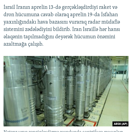
İsrail İranın aprelin 13-də gerçəkləşdirdiyi raket və
dron hücumuna cavab olaraq aprelin 19-da İsfahan
yaxınlığındakı hava bazasını vuraraq radar müdafiə
sistemini zədələdiyini bildirib. İran İsraillə hər hansı
əlaqənin tapılmadığını deyərək hücumun önəmini
azaltmağa çalışıb.