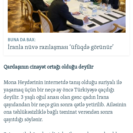
BUNA DA BAX:
İranla nüvə razılaşması ‘üfüqdə görünür’
Qardaşının cinayət ortağı olduğu deyilir
Mona Heydərinin internetdə tanış olduğu suriyalı ilə
yaşamaq üçün bir neçə ay öncə Türkiyəyə qaçdığı
deyilir. 3 yaşlı oğul anası olan gənc qadın İrana
qayıdandan bir neçə gün sonra qətlə yetirilib. Ailəsinin
ona təhlükəsizliklə bağlı təminat verəndən sonra
qayıtdığı söylənir.