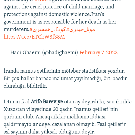
against the cruel practice of child marriage, and
protections against domestic violence.Iran's
government is as responsible for her death as her
murderers.
#کودک_همسری
#مونا_حیدری
https://t.co/ETCkW8f38M
— Hadi Ghaemi (@hadighaemi)
February 7, 2022
İranda namus qətllərinin mötəbər statistikası yoxdur.
Bir çox hallar barədə məlumat yayılmadığı, ört-basdır
olunduğu bildirilir.
İctimai fəal
Atifə Bareviye
ötən ay deyirdi ki, son iki ildə
Xuzestan vilayətində 60 qadın “namus qətlləri”nin
qurbanı olub. Ancaq ailələr məhkəmə iddiası
qaldırmayıblar deyə, cəzalanan olmayıb. Fəal qətllərin
əsl sayının daha yüksək olduğunu deyir.