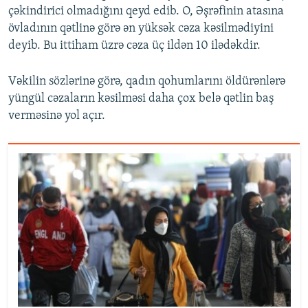
çəkindirici olmadığını qeyd edib. O, Əşrəfinin atasına
övladının qətlinə görə ən yüksək cəza kəsilmədiyini
deyib. Bu ittiham üzrə cəza üç ildən 10 ilədəkdir.
Vəkilin sözlərinə görə, qadın qohumlarını öldürənlərə
yüngül cəzaların kəsilməsi daha çox belə qətlin baş
verməsinə yol açır.