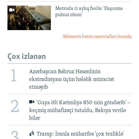
Metroda 11 aylıq fasilə: 'Daşınma
pulsuz olsun'
Bölmənin bütün materialları burada
Çox izlənən
1
Azərbaycan Bəhruz Həsənlinin
ekstradisiyası üçün hələlik müraciət
etməyib
2
'Guya Əli Kərimliyə 850 min göndərib' –
keçmiş mühafizəçi tutuldu, Bakıya verilə
bilər
3
Tramp: İranla müharibə 'çox tezliklə'