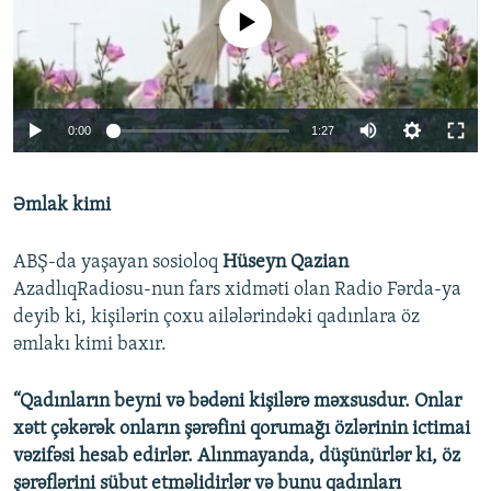
No media source currently available
Auto
0:00
1:27
270p
Əmlak kimi
360p
Auto
270p
360p
480p
480p
ABŞ-da yaşayan sosioloq
Hüseyn Qazian
1080p
AzadlıqRadiosu-nun fars xidməti olan Radio Fərda-ya
1080p
deyib ki, kişilərin çoxu ailələrindəki qadınlara öz
əmlakı kimi baxır.
“Qadınların beyni və bədəni kişilərə məxsusdur. Onlar
xətt çəkərək onların şərəfini qorumağı özlərinin ictimai
vəzifəsi hesab edirlər. Alınmayanda, düşünürlər ki, öz
şərəflərini sübut etməlidirlər və bunu qadınları