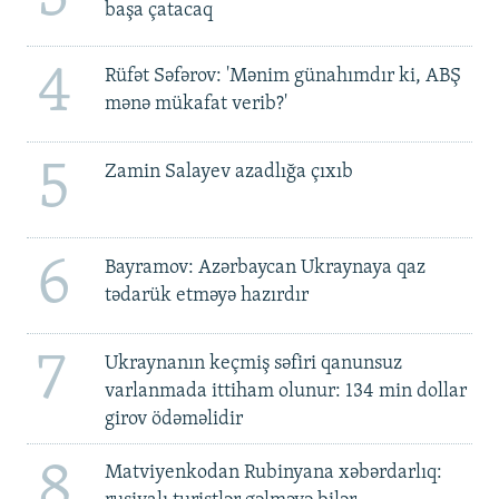
başa çatacaq
4
Rüfət Səfərov: 'Mənim günahımdır ki, ABŞ
mənə mükafat verib?'
5
Zamin Salayev azadlığa çıxıb
6
Bayramov: Azərbaycan Ukraynaya qaz
tədarük etməyə hazırdır
7
Ukraynanın keçmiş səfiri qanunsuz
varlanmada ittiham olunur: 134 min dollar
girov ödəməlidir
8
Matviyenkodan Rubinyana xəbərdarlıq: