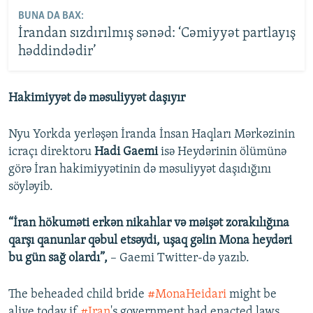
BUNA DA BAX:
İrandan sızdırılmış sənəd: ‘Cəmiyyət partlayış
həddindədir’
Hakimiyyət də məsuliyyət daşıyır
Nyu Yorkda yerləşən İranda İnsan Haqları Mərkəzinin
icraçı direktoru
Hadi Gaemi
isə Heydərinin ölümünə
görə İran hakimiyyətinin də məsuliyyət daşıdığını
söyləyib.
“İran hökuməti erkən nikahlar və məişət zorakılığına
qarşı qanunlar qəbul etsəydi, uşaq gəlin Mona heydəri
bu gün sağ olardı”,
– Gaemi Twitter-də yazıb.
The beheaded child bride
#MonaHeidari
might be
alive today if
#Iran
's government had enacted laws