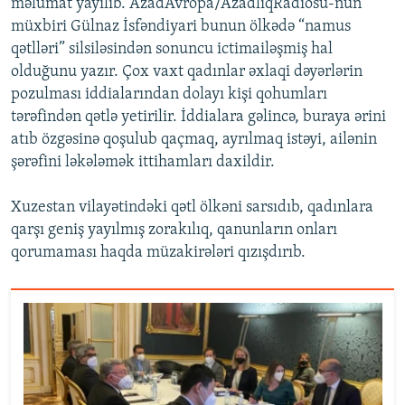
məlumat yayılıb. AzadAvropa/AzadlıqRadiosu-nun
müxbiri Gülnaz İsfəndiyari bunun ölkədə “namus
qətlləri” silsiləsindən sonuncu ictimailəşmiş hal
olduğunu yazır. Çox vaxt qadınlar əxlaqi dəyərlərin
pozulması iddialarından dolayı kişi qohumları
tərəfindən qətlə yetirilir. İddialara gəlincə, buraya ərini
atıb özgəsinə qoşulub qaçmaq, ayrılmaq istəyi, ailənin
şərəfini ləkələmək ittihamları daxildir.
Xuzestan vilayətindəki qətl ölkəni sarsıdıb, qadınlara
qarşı geniş yayılmış zorakılıq, qanunların onları
qorumaması haqda müzakirələri qızışdırıb.