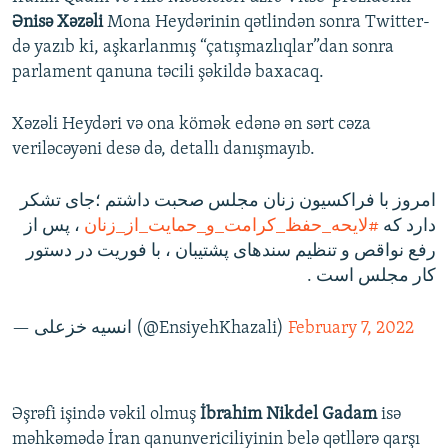
Ənisə Xəzəli
Mona Heydərinin qətlindən sonra Twitter-
də yazıb ki, aşkarlanmış “çatışmazlıqlar”dan sonra
parlament qanuna təcili şəkildə baxacaq.
Xəzəli Heydəri və ona kömək edənə ən sərt cəza
veriləcəyəni desə də, detallı danışmayıb.
امروز با فراکسیون زنان مجلس صحبت داشتم ؛جای تشکر
دارد که
#لایحه_حفظ_کرامت_و_حمایت_از_زنان
، پس از
رفع نواقص و تنظیم سندهای پشتیبان ، با فوریت در دستور
کار مجلس است .
— انسیه خزعلی (@EnsiyehKhazali)
February 7, 2022
Əşrəfi işində vəkil olmuş
İbrahim Nikdel Gadam
isə
məhkəmədə İran qanunvericiliyinin belə qətllərə qarşı