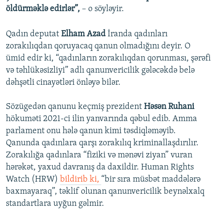
öldürməklə edirlər”,
– o söyləyir.
Qadın deputat
Elham Azad
İranda qadınları
zorakılıqdan qoruyacaq qanun olmadığını deyir. O
ümid edir ki, “qadınların zorakılıqdan qorunması, şərəfi
və təhlükəsizliyi” adlı qanunvericilik gələcəkdə belə
dəhşətli cinayətləri önləyə bilər.
Sözügedən qanunu keçmiş prezident
Həsən Ruhani
hökuməti 2021-ci ilin yanvarında qəbul edib. Amma
parlament onu hələ qanun kimi təsdiqləməyib.
Qanunda qadınlara qarşı zorakılıq kriminallaşdırılır.
Zorakılığa qadınlara “fiziki və mənəvi ziyan” vuran
hərəkət, yaxud davranış da daxildir. Human Rights
Watch (HRW)
bildirib ki,
“bir sıra müsbət maddələrə
baxmayaraq”, təklif olunan qanunvericilik beynəlxalq
standartlara uyğun gəlmir.