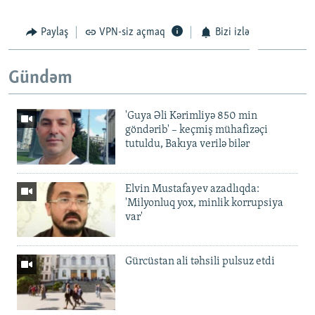
Paylaş
VPN-siz açmaq
Bizi izlə
Gündəm
'Guya Əli Kərimliyə 850 min
göndərib' – keçmiş mühafizəçi
tutuldu, Bakıya verilə bilər
Elvin Mustafayev azadlıqda:
'Milyonluq yox, minlik korrupsiya
var'
Gürcüstan ali təhsili pulsuz etdi