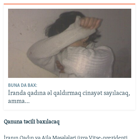
BUNA DA BAX:
İranda qadına əl qaldırmaq cinayət sayılacaq,
amma…
Qanuna təcili baxılacaq
İranın Qadın və Ailə Məsələləri üzrə Vitse-prezidenti