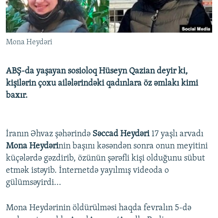
İNFOQRAFIKA
AZƏRBAYCAN ƏDƏBIYYATI KITABXANASI
MISSIYAMIZ
BIZI IZLƏ
KARIKATURA
İSLAM VƏ DEMOKRATIYA
PEŞƏ ETIKASI VƏ JURNALISTIKA STANDARTLARIMIZ
Mona Heydəri
İZ - MƏDƏNIYYƏT PROQRAMI
MATERIALLARIMIZDAN ISTIFADƏ
AZADLIQRADIOSU MOBIL TELEFONUNUZDA
RFE/RL-in bütün saytları
ABŞ-da yaşayan sosioloq Hüseyn Qazian deyir ki,
BIZIMLƏ ƏLAQƏ
kişilərin çoxu ailələrindəki qadınlara öz əmlakı kimi
baxır.
XƏBƏR BÜLLETENLƏRIMIZ
İranın Əhvaz şəhərində
Səccad Heydəri
17 yaşlı arvadı
Mona Heydəri
nin başını kəsəndən sonra onun meyitini
küçələrdə gəzdirib, özünün şərəfli kişi olduğunu sübut
etmək istəyib. İnternetdə yayılmış videoda o
gülümsəyirdi...
Mona Heydərinin öldürülməsi haqda fevralın 5-də