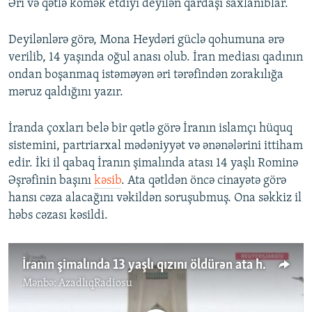
Əri və qətlə kömək etdiyi deyilən qardaşı saxlanıblar.
Deyilənlərə görə, Mona Heydəri güclə qohumuna ərə
verilib, 14 yaşında oğul anası olub. İran mediası qadının
ondan boşanmaq istəməyən əri tərəfindən zorakılığa
məruz qaldığını yazır.
İranda çoxları belə bir qətlə görə İranın islamçı hüquq
sistemini, partriarxal mədəniyyət və ənənələrini ittiham
edir. İki il qabaq İranın şimalında atası 14 yaşlı Rominə
Əşrəfinin başını
kəsib
. Ata qətldən öncə cinayətə görə
hansı cəza alacağını vəkildən soruşubmuş. Ona səkkiz il
həbs cəzası kəsildi.
İranın şimalında 13 yaşlı qızını öldürən ata həbs edilib
Mənbə:
AzadlıqRadiosu