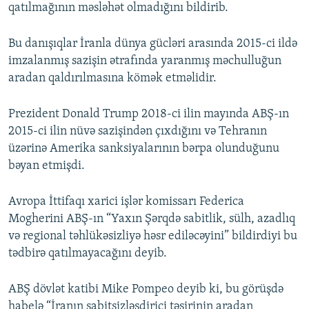
qatılmağının məsləhət olmadığını bildirib.
Bu danışıqlar İranla dünya gücləri arasında 2015-ci ildə
imzalanmış sazişin ətrafında yaranmış məchulluğun
aradan qaldırılmasına kömək etməlidir.
Prezident Donald Trump 2018-ci ilin mayında ABŞ-ın
2015-ci ilin nüvə sazişindən çıxdığını və Tehranın
üzərinə Amerika sanksiyalarının bərpa olunduğunu
bəyan etmişdi.
Avropa İttifaqı xarici işlər komissarı Federica
Mogherini ABŞ-ın “Yaxın Şərqdə sabitlik, sülh, azadlıq
və regional təhlükəsizliyə həsr ediləcəyini” bildirdiyi bu
tədbirə qatılmayacağını deyib.
ABŞ dövlət katibi Mike Pompeo deyib ki, bu görüşdə
habelə “İranın sabitsizləşdirici təsirinin aradan