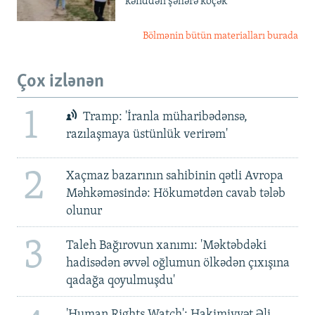
kənddən şəhərə köçək'
Bölmənin bütün materialları burada
Çox izlənən
1
Tramp: 'İranla müharibədənsə,
razılaşmaya üstünlük verirəm'
2
Xaçmaz bazarının sahibinin qətli Avropa
Məhkəməsində: Hökumətdən cavab tələb
olunur
3
Taleh Bağırovun xanımı: 'Məktəbdəki
hadisədən əvvəl oğlumun ölkədən çıxışına
qadağa qoyulmuşdu'
'Human Rights Watch': Hakimiyyət Əli