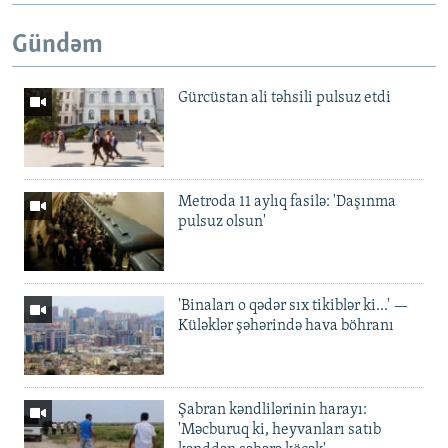
Gündəm
Gürcüstan ali təhsili pulsuz etdi
Metroda 11 aylıq fasilə: 'Daşınma
pulsuz olsun'
'Binaları o qədər sıx tikiblər ki...' —
Küləklər şəhərində hava böhranı
Şabran kəndlilərinin harayı:
'Məcburuq ki, heyvanları satıb