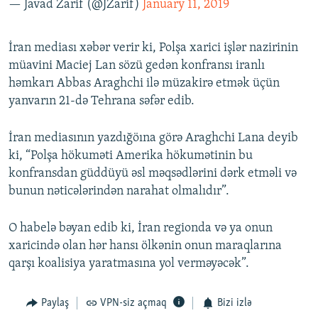
— Javad Zarif (@JZarif)
January 11, 2019
İran mediası xəbər verir ki, Polşa xarici işlər nazirinin
müavini Maciej Lan sözü gedən konfransı iranlı
həmkarı Abbas Araghchi ilə müzakirə etmək üçün
yanvarın 21-də Tehrana səfər edib.
İran mediasının yazdığöına görə Araghchi Lana deyib
ki, “Polşa hökuməti Amerika hökumətinin bu
konfransdan güddüyü əsl məqsədlərini dərk etməli və
bunun nəticələrindən narahat olmalıdır”.
O habelə bəyan edib ki, İran regionda və ya onun
xaricində olan hər hansı ölkənin onun maraqlarına
qarşı koalisiya yaratmasına yol verməyəcək”.
Paylaş
VPN-siz açmaq
Bizi izlə