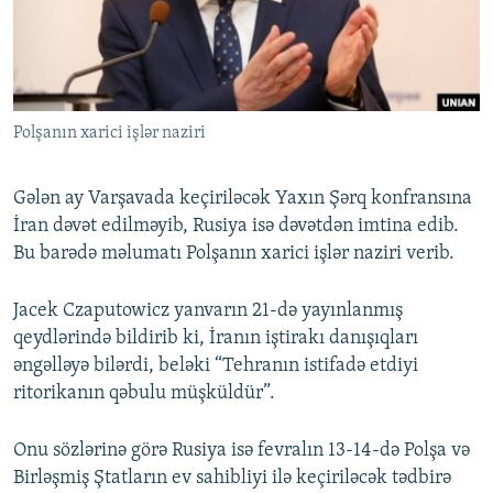
İNFOQRAFIKA
AZƏRBAYCAN ƏDƏBIYYATI KITABXANASI
MISSIYAMIZ
BIZI IZLƏ
KARIKATURA
İSLAM VƏ DEMOKRATIYA
PEŞƏ ETIKASI VƏ JURNALISTIKA STANDARTLARIMIZ
İZ - MƏDƏNIYYƏT PROQRAMI
MATERIALLARIMIZDAN ISTIFADƏ
Polşanın xarici işlər naziri
AZADLIQRADIOSU MOBIL TELEFONUNUZDA
RFE/RL-in bütün saytları
BIZIMLƏ ƏLAQƏ
Gələn ay Varşavada keçiriləcək Yaxın Şərq konfransına
XƏBƏR BÜLLETENLƏRIMIZ
İran dəvət edilməyib, Rusiya isə dəvətdən imtina edib.
Bu barədə məlumatı Polşanın xarici işlər naziri verib.
Jacek Czaputowicz yanvarın 21-də yayınlanmış
qeydlərində bildirib ki, İranın iştirakı danışıqları
əngəlləyə bilərdi, beləki “Tehranın istifadə etdiyi
ritorikanın qəbulu müşküldür”.
Onu sözlərinə görə Rusiya isə fevralın 13-14-də Polşa və
Birləşmiş Ştatların ev sahibliyi ilə keçiriləcək tədbirə