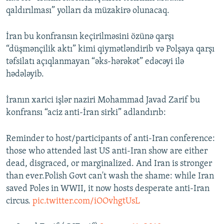
qaldırılması” yolları da müzakirə olunacaq.
İran bu konfransın keçirilməsini özünə qarşı
“düşmənçilik aktı” kimi qiymətləndirib və Polşaya qarşı
təfsilatı açıqlanmayan “əks-hərəkət” edəcəyi ilə
hədələyib.
İranın xarici işlər naziri Mohammad Javad Zarif bu
konfransı “aciz anti-İran sirki” adlandırıb:
Reminder to host/participants of anti-Iran conference:
those who attended last US anti-Iran show are either
dead, disgraced, or marginalized. And Iran is stronger
than ever.Polish Govt can't wash the shame: while Iran
saved Poles in WWII, it now hosts desperate anti-Iran
circus.
pic.twitter.com/iOOvhgtUsL