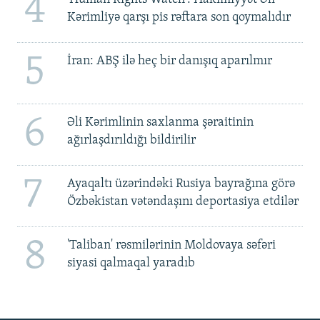
4
Kərimliyə qarşı pis rəftara son qoymalıdır
5
İran: ABŞ ilə heç bir danışıq aparılmır
6
Əli Kərimlinin saxlanma şəraitinin
ağırlaşdırıldığı bildirilir
7
Ayaqaltı üzərindəki Rusiya bayrağına görə
Özbəkistan vətəndaşını deportasiya etdilər
8
'Taliban' rəsmilərinin Moldovaya səfəri
siyasi qalmaqal yaradıb