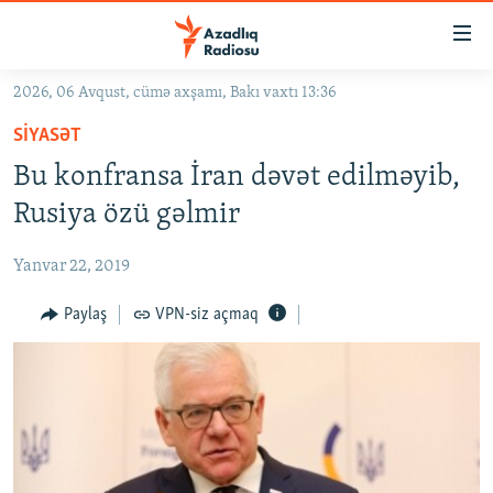
Keçid
linkləri
Əsas
2026, 06 Avqust, cümə axşamı, Bakı vaxtı 13:36
məzmuna
GÜNDƏM
SIYASƏT
qayıt
#İZAHLA
Əsas
Bu konfransa İran dəvət edilməyib,
KORRUPSIOMETR
naviqasiyaya
Rusiya özü gəlmir
qayıt
#ƏSLINDƏ
Axtarışa
Yanvar 22, 2019
FƏRQƏ BAX
keç
QANUNI DOĞRU
Paylaş
VPN-siz açmaq
ARAŞDIRMA
MULTIMEDIA
RADIO ARXIV
VIDEO
HAQQIMIZDA
FOTOQALEREYA
OXU ZALI