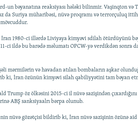
ard-un bəyanatına reaksiyası hələki bilinmir. Vaşinqton və 
z da Suriya müharibəsi, nüvə proqramı və terrorçuluq ittih
k mövcuddur.
 İran 1980-ci illərdə Liviyaya kimyəvi sdilah ötürdüyünü b
011-ci ildə bu barədə məlumatı OPCW-yə verdikdən sonra 
şəli mərmilərin və havadan atılan bombaların aşkar olundu
rib ki, İran özünün kimyəvi silah qabiliyyətini tam bəyan et
ld Trump öz ölkəsini 2015-ci il nüvə sazişindən çıxardığını
ərinə ABŞ sanksiyaalrı bərpa olunub.
n nüvə gözətçisi bildirib ki, İran nüvə sazişinin özünə aid