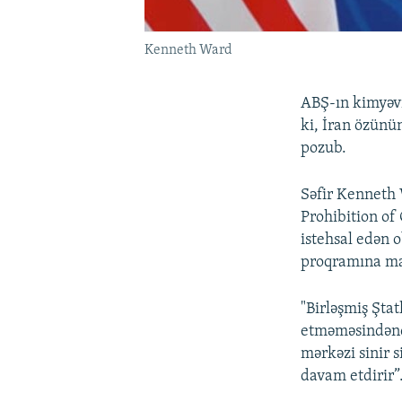
Kenneth Ward
ABŞ-ın kimyəvi
ki, İran özünü
pozub.
Səfir Kenneth 
Prohibition o
istehsal edən 
proqramına ma
"Birləşmiş Şta
etməməsindənço
mərkəzi sinir 
davam etdirir”