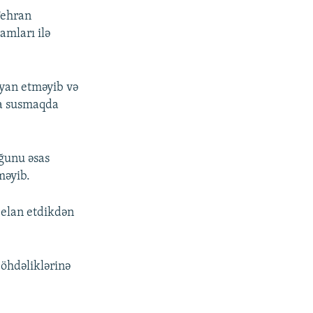
Tehran
amları ilə
əyan etməyib və
da susmaqda
ğunu əsas
məyib.
 elan etdikdən
 öhdəliklərinə