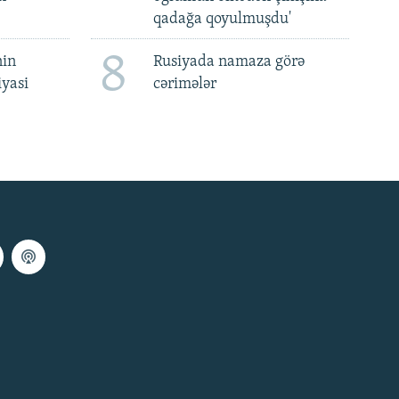
qadağa qoyulmuşdu'
8
nin
Rusiyada namaza görə
iyasi
cərimələr