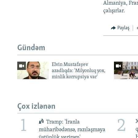
Almaniya, Fran
çalışırlar.
Paylaş
Gündəm
Elvin Mustafayev
azadlıqda: 'Milyonluq yox,
minlik korrupsiya var'
Çox izlənən
1
2
X
Tramp: 'İranla
müharibədənsə, razılaşmaya
üstünlük verirəm'