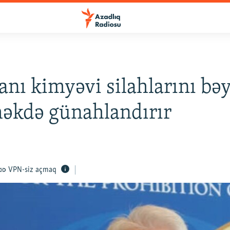
anı kimyəvi silahlarını bə
əkdə günahlandırır
VPN-siz açmaq