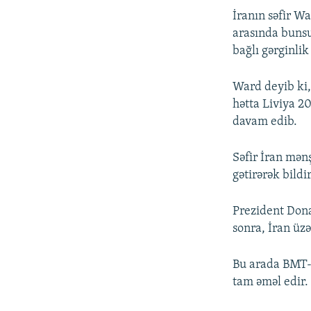
İranın səfir W
arasında bunsu
bağlı gərginli
Ward deyib ki,
hətta Liviya 2
davam edib.
Səfir İran mən
gətirərək bildi
Prezident Dona
sonra, İran üz
Bu arada BMT-ni
tam əməl edir.