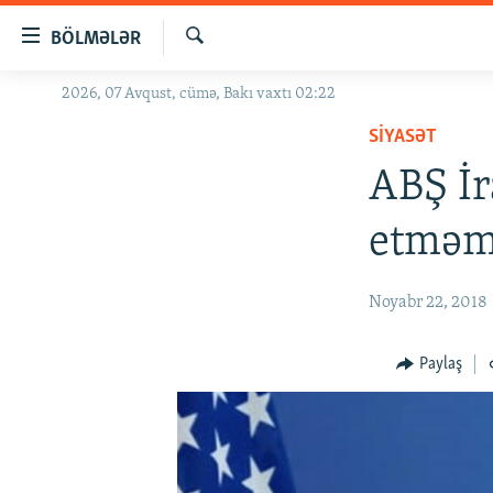
Keçid
BÖLMƏLƏR
linkləri
Axtar
Əsas
2026, 07 Avqust, cümə, Bakı vaxtı 02:22
GÜNDƏM
məzmuna
SIYASƏT
#İZAHLA
qayıt
Əsas
ABŞ İr
KORRUPSIOMETR
naviqasiyaya
#ƏSLINDƏ
qayıt
etməm
Axtarışa
FƏRQƏ BAX
keç
QANUNI DOĞRU
Noyabr 22, 2018
ARAŞDIRMA
Paylaş
MULTIMEDIA
RADIO ARXIV
VIDEO
HAQQIMIZDA
FOTOQALEREYA
OXU ZALI