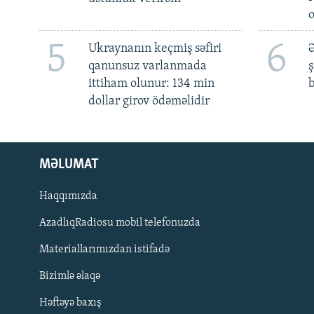
5
6
Ukraynanın keçmiş səfiri
Ə
qanunsuz varlanmada
ş
ittiham olunur: 134 min
b
dollar girov ödəməlidir
MƏLUMAT
Haqqımızda
AzadlıqRadiosu mobil telefonuzda
Materiallarımızdan istifadə
BIZI IZLƏ
Bizimlə əlaqə
Həftəyə baxış