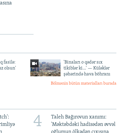
masına
q fasilə:
'Binaları o qədər sıx
z olsun'
tikiblər ki...' — Küləklər
şəhərində hava böhranı
Bölmənin bütün materialları burada
4
ch':
Taleh Bağırovun xanımı:
rimliyə
'Məktəbdəki hadisədən əvvəl
n
oğlumun ölkədən çıxışına