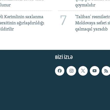
olunur
qoymalıdır
7
li Kərimlinin saxlanma
'Taliban' rəsmiləri
əraitinin ağırlaşdırıldığı
Moldovaya səfəri s
ildirilir
qalmaqal yaradıb
BIZI IZLƏ