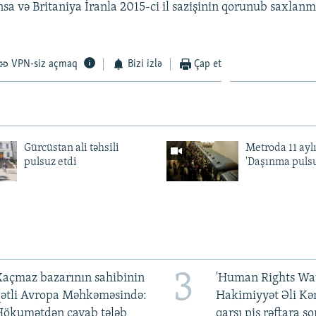
sa və Britaniya İranla 2015-ci il sazişinin qorunub saxlan
VPN-siz açmaq
Bizi izlə
Çap et
Gürcüstan ali təhsili
Metroda 11 aylı
pulsuz etdi
'Daşınma pulsu
3
açmaz bazarının sahibinin
'Human Rights Wat
qətli Avropa Məhkəməsində:
Hakimiyyət Əli Kə
Hökumətdən cavab tələb
qarşı pis rəftara so