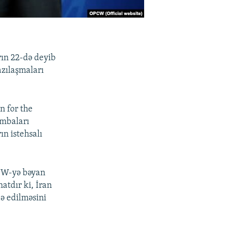
rın 22-də deyib
azılaşmaları
n for the
ombaları
ın istehsalı
PCW-yə bəyan
atdır ki, İran
ə edilməsini