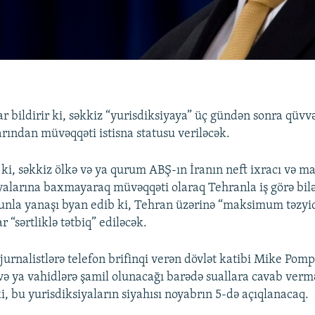
lar bildirir ki, səkkiz “yurisdiksiyaya” üç gündən sonra qüv
arından müvəqqəti istisna statusu veriləcək.
ki, səkkiz ölkə və ya qurum ABŞ-ın İranın neft ixracı və ma
yalarına baxmayaraq müvəqqəti olaraq Tehranla iş görə bil
nla yanaşı byan edib ki, Tehran üzərinə “maksimum təzyiq
r “sərtliklə tətbiq” ediləcək.
jurnalistlərə telefon brifinqi verən dövlət katibi Mike Pomp
 və ya vahidlərə şamil olunacağı barədə suallara cavab ver
i, bu yurisdiksiyaların siyahısı noyabrın 5-də açıqlanacaq.