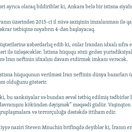
ri ayrıca olaraq bildiriblər ki, Ankara belə bir istisna siyah
anın üzərindən 2015-ci il nüvə sazişinin imzalanması ilə qa
təkrar tətbiqinə noyabrın 4-dən başlayacaq.
ştərilərinə xəbərdarlıq edib ki, onlar İrandan idxalı sıfra 
ri ilə üzləşəcəklər. İstisna hüququ sözü gedən yurisdiksiya
rə İran neftinin idxalını davam etdirmək imkanı verəcək.
 istisna hüququnun verilməsi İran neftinin dünya bazarları 
m olduğunu göstərir.
i, bu sanksiyalar və bundan əvvəl tətbiq edilmiş tədbirlər 
davranışını kökündən dəyişmək” məqsədi güdür. Vaşinqton 
 qruplaşmalara və terrorçuluğa dəstəkdə ittiham edir.
yyə naziri Steven Mnuchin brifinqdə deyiblər ki, İranın en