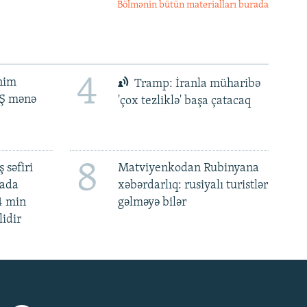
Bölmənin bütün materialları burada
4
ənim
Tramp: İranla müharibə
BŞ mənə
'çox tezliklə' başa çatacaq
8
 səfiri
Matviyenkodan Rubinyana
mada
xəbərdarlıq: rusiyalı turistlər
4 min
gəlməyə bilər
lidir