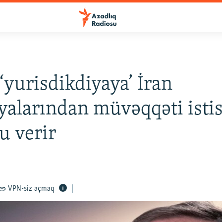
‘yurisdikdiyaya’ İran
yalarından müvəqqəti isti
u verir
VPN-siz açmaq