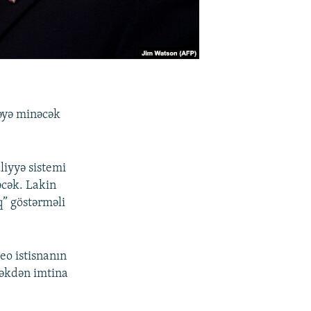
vəyə minəcək
liyyə sistemi
əcək. Lakin
” göstərməli
eo istisnanın
məkdən imtina