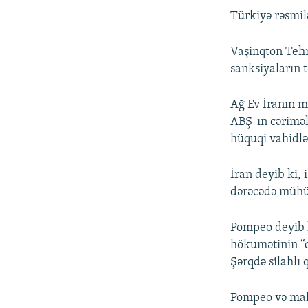
Türkiyə rəsmilə
Vaşinqton Tehr
sanksiyaların 
Ağ Ev İranın mü
ABŞ-ın cərimələ
hüquqi vahidlə
İran deyib ki,
dərəcədə mühü
Pompeo deyib k
hökumətinin “
Şərqdə silahlı
Pompeo və mali