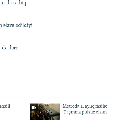
ar da tətbiq
 əlavə edildiyi
5-də dərc
əhsili
Metroda 11 aylıq fasilə:
'Daşınma pulsuz olsun'