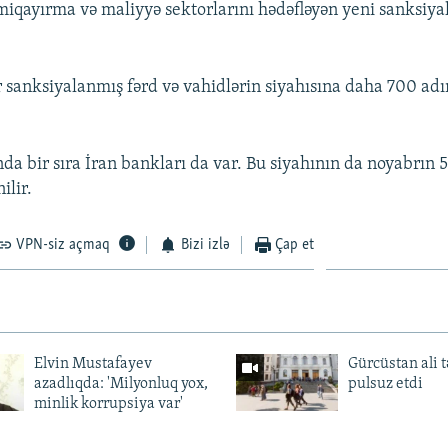
miqayırma və maliyyə sektorlarını hədəfləyən yeni sanksiyal
r sanksiyalanmış fərd və vahidlərin siyahısına daha 700 adın
da bir sıra İran bankları da var. Bu siyahının da noyabrın 
ilir.
VPN-siz açmaq
Bizi izlə
Çap et
Elvin Mustafayev
Gürcüstan ali t
azadlıqda: 'Milyonluq yox,
pulsuz etdi
minlik korrupsiya var'