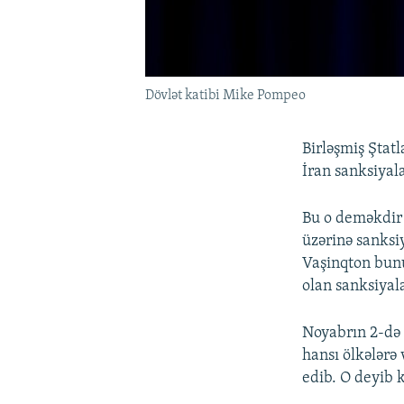
Dövlət katibi Mike Pompeo
Birləşmiş Ştat
İran sanksiyal
Bu o deməkdir 
üzərinə sanksi
Vaşinqton bunu
olan sanksiyala
Noyabrın 2-də 
hansı ölkələrə
edib. O deyib k