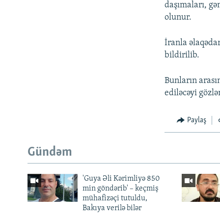
daşımaları, gə
olunur.
İranla əlaqəda
bildirilib.
Bunların arasın
ediləcəyi gözlən
Paylaş
Gündəm
'Guya Əli Kərimliyə 850
min göndərib' – keçmiş
mühafizəçi tutuldu,
Bakıya verilə bilər