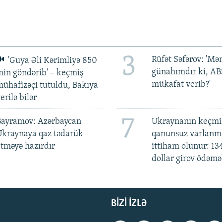
3
Rüfət Səfərov: 'M
'Guya Əli Kərimliyə 850
günahımdır ki, A
in göndərib' – keçmiş
mükafat verib?'
ühafizəçi tutuldu, Bakıya
erilə bilər
7
Bayramov: Azərbaycan
Ukraynanın keçmiş
Ukraynaya qaz tədarük
qanunsuz varlan
tməyə hazırdır
ittiham olunur: 13
dollar girov ödəmə
BIZI IZLƏ