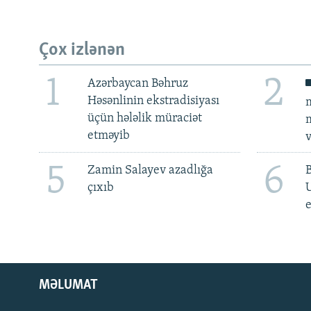
Çox izlənən
1
2
Azərbaycan Bəhruz
Həsənlinin ekstradisiyası
m
üçün hələlik müraciət
m
etməyib
v
5
6
Zamin Salayev azadlığa
çıxıb
e
MƏLUMAT