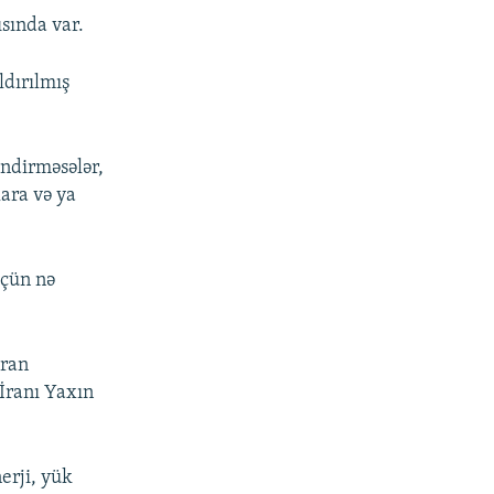
ısında var.
ldırılmış
endirməsələr,
lara və ya
üçün nə
İran
İranı Yaxın
erji, yük