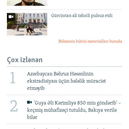
Gürcüstan ali təhsili pulsuz etdi
Bölmənin bütün materialları burada
Çox izlənən
1
Azərbaycan Bəhruz Həsənlinin
ekstradisiyası üçün hələlik müraciət
etməyib
2
'Guya Əli Kərimliyə 850 min göndərib' –
keçmiş mühafizəçi tutuldu, Bakıya verilə
bilər