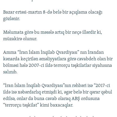
Bazar ertəsi-martın 8-də belə bir açıqlama olacağı
gözlənir.
Məlumata görə bu məsələ artıq bir neçə illərdir ki,
müzakirə olunur.
Amma “İran İslam İnqilab Qvardiyası” nın İrandan
kənarda keçirilən əməliyyatlara görə cavabdeh olan bir
bölməsi hələ 2007-ci ildə terrorçu təşkilatlar siyahısına
salınıb.
“İran İslam İnqilab Qvardiyası”nın rəhbəri isə “2017-ci
ildə isə xəbərdarlıq etmişdi ki, əgər belə bir qərar qəbul
edilsə, onlar da buna cavab olaraq ABŞ ordusuna
“terrorçu təşkilat” kimi baxacaqlar.