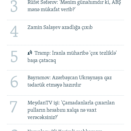
3
Rüfət Səfərov: 'Mənim günahımdır ki, ABŞ
mənə mükafat verib?'
4
Zamin Salayev azadlığa çıxıb
5
Tramp: İranla müharibə 'çox tezliklə'
başa çatacaq
6
Bayramov: Azərbaycan Ukraynaya qaz
tədarük etməyə hazırdır
7
MeydanTV işi: 'Çamadanlarla çıxarılan
pulların hesabını xalqa nə vaxt
verəcəksiniz?'