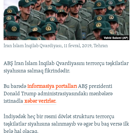
İNFOQRAFIKA
AZƏRBAYCAN ƏDƏBIYYATI KITABXANASI
MISSIYAMIZ
BIZI IZLƏ
KARIKATURA
İSLAM VƏ DEMOKRATIYA
PEŞƏ ETIKASI VƏ JURNALISTIKA STANDARTLARIMIZ
İZ - MƏDƏNIYYƏT PROQRAMI
MATERIALLARIMIZDAN ISTIFADƏ
AZADLIQRADIOSU MOBIL TELEFONUNUZDA
RFE/RL-in bütün saytları
İran İslam İnqilab Qvardiyası, 11 fevral, 2019, Tehran
BIZIMLƏ ƏLAQƏ
XƏBƏR BÜLLETENLƏRIMIZ
ABŞ İran İslam İnqilab Qvardiyasını terrorçu təşkilatlar
siyahısına salmaq fikrindədir.
Bu barədə
informasiya portalları
ABŞ prezidenti
Donald Trump administrasiyasındakı mənbələrə
istinadla
xəbər verirlər.
İndiyədək heç bir rəsmi dövlət strukturu terrorçu
təşkilatlar siyahısına salınmayıb və əgər bu baş versə ilk
belə hal olacaq.