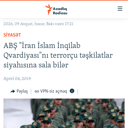
Keçid
linkləri
Əsas
2026, 09 Avqust, bazar, Bakı vaxtı 17:21
məzmuna
GÜNDƏM
SIYASƏT
qayıt
#İZAHLA
Əsas
ABŞ "İran İslam İnqilab
KORRUPSIOMETR
naviqasiyaya
Qvardiyası"nı terrorçu təşkilatlar
qayıt
#ƏSLINDƏ
siyahısına sala bilər
Axtarışa
FƏRQƏ BAX
keç
Aprel 06, 2019
QANUNI DOĞRU
Paylaş
VPN-siz açmaq
ARAŞDIRMA
MULTIMEDIA
RADIO ARXIV
VIDEO
HAQQIMIZDA
FOTOQALEREYA
OXU ZALI