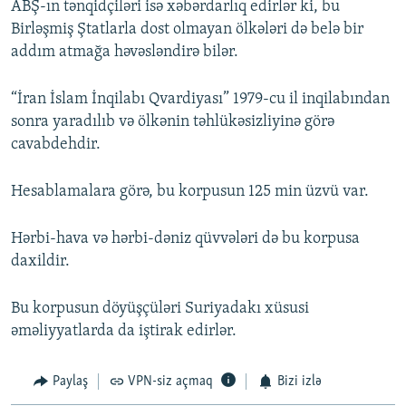
ABŞ-ın tənqidçiləri isə xəbərdarlıq edirlər ki, bu
Birləşmiş Ştatlarla dost olmayan ölkələri də belə bir
addım atmağa həvəsləndirə bilər.
“İran İslam İnqilabı Qvardiyası” 1979-cu il inqilabından
sonra yaradılıb və ölkənin təhlükəsizliyinə görə
cavabdehdir.
Hesablamalara görə, bu korpusun 125 min üzvü var.
Hərbi-hava və hərbi-dəniz qüvvələri də bu korpusa
daxildir.
Bu korpusun döyüşçüləri Suriyadakı xüsusi
əməliyyatlarda da iştirak edirlər.
Paylaş
VPN-siz açmaq
Bizi izlə