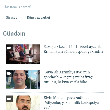
This item is part of
Siyasət
Dünya xəbərləri
Gündəm
Savaşsız keçən bir il - Azərbaycanla
Ermənistan sülhə nə qədər yaxındır?
'Guya Əli Kərimliyə 850 min
göndərib' – keçmiş mühafizəçi
tutuldu, Bakıya verilə bilər
Elvin Mustafayev azadlıqda:
'Milyonluq yox, minlik korrupsiya
var'